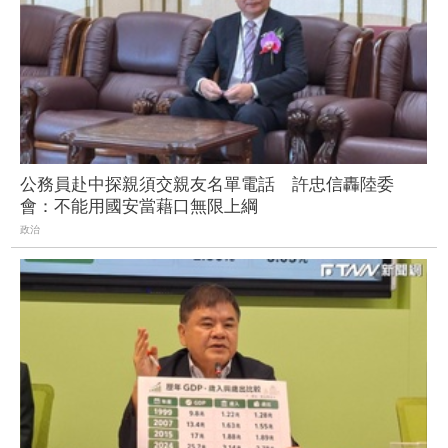
公務員赴中探親須交親友名單電話 許忠信轟陸委
會：不能用國安當藉口無限上綱
政治