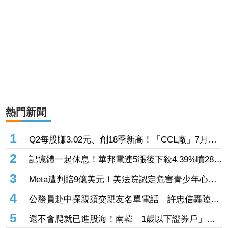
熱門新聞
1
Q2每股賺3.02元、創18季新高！「CCL廠」7月營
收創近4年高 AI伺服器助攻下半年成長
2
記憶體一起休息！華邦電連5漲後下殺4.39%噴286
億元 「這檔」累漲40%後也走弱炸315億元
3
Meta遭判賠9億美元！美法院認定危害青少年心理
健康 要求5年內調整未成年用戶機制
4
公務員赴中探親須交親友名單電話 許忠信轟陸委
會：不能用國安當藉口無限上綱
5
還不會爬就已進股海！南韓「1歲以下證券戶」暴