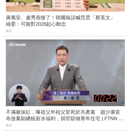
蔣萬安、盧秀燕慘了！韓國瑜誤喊范雲「蔡英文」
綠委：可能對2028起心動念
政治
不滿被抹紅，曝祖父外祖父皆死於共產黨 趙少康宣
布放棄副總統薪水福利，捐官邸做青年住宅 | FTNN 新
聞網
政治