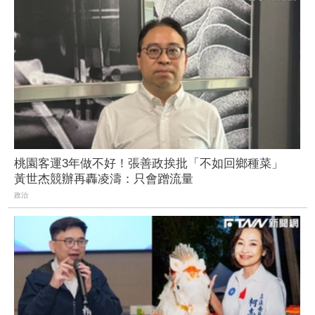
桃園客運3年做不好！張善政挨批「不如回鄉種菜」
黃世杰競辦再轟凌濤：只會蹭流量
政治