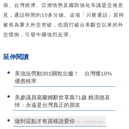
係、台灣經濟、亞洲情勢及國防強化等議題交換意
見，通話時間約10多分鐘。這場「川蔡通話」當時
被視為重大外交突破，也因打破台美斷交以來的外
交慣例，引發中國強烈反彈。
延伸閱讀
美強迫勞動301關稅出爐！ 台灣獲10%
優惠稅率
美參議員葛蘭姆辭世享壽71歲 賴清德哀
悼：永遠是台灣真正的朋友
做到這點才有資格說愛你
PR・台灣癌症基金會