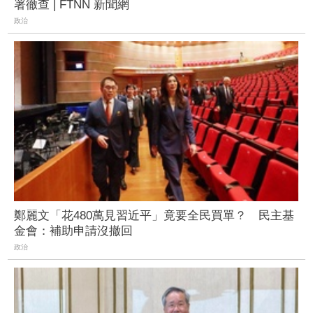
署徹查 | FTNN 新聞網
政治
鄭麗文「花480萬見習近平」竟要全民買單？ 民主基
金會：補助申請沒撤回
政治