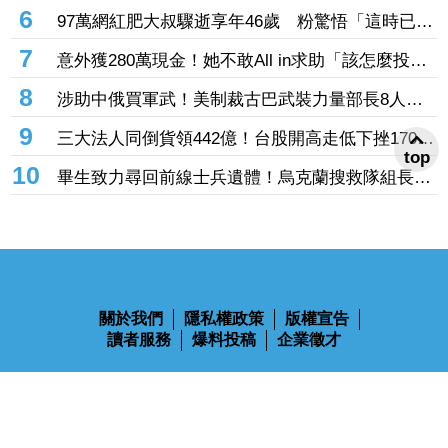
增3倍 美股ETF成熱門標的
6
97萬網紅肥大叔驟逝享年46歲 粉驚悟「這時已現
端倪」：一直覺得不對勁
7
意外獲280萬現金！她不敢All in求助「該怎麼投
資」 網一面倒建議：專心存0050就好
8
涉助中俄買軍武！美制裁古巴武裝力量部長8人、5
公司 聯合國示警：恐讓古巴陷入國家危機
9
三大法人同倒貨領442億！台股開高走低下挫170
top
點 股民驚：大哥你怎麼逃了
10
畢生致力尋回前線士兵遺體！烏克蘭搜救隊組長尤
科夫陣亡 妻子悲痛證實
關於我們
隱私權政策
版權宣告
讀者服務
爆料投稿
企業徵才
鋒燦傳媒股份有限公司 版權所有 Ⓒ 2023 All Rights Reserved
110台北市信義區忠孝東路四段563號14樓