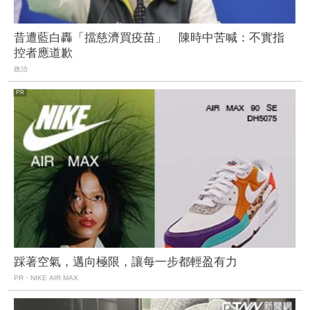
昔遭藍白轟「擋慈濟買疫苗」 陳時中苦喊：不實指
控者應道歉
政治
踩著空氣，邁向極限，讓每一步都輕盈有力
PR・NIKE AIR MAX