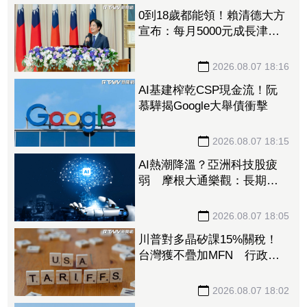
0到18歲都能領！賴清德大方
宣布：每月5000元成長津
貼 婚、產假全面加碼
2026.08.07 18:16
AI基建榨乾CSP現金流！阮
慕驊揭Google大舉債衝擊
2026.08.07 18:15
AI熱潮降溫？亞洲科技股疲
弱 摩根大通樂觀：長期投
資趨勢未變
2026.08.07 18:05
川普對多晶矽課15%關稅！
台灣獲不疊加MFN 行政
院：對台影響有限
2026.08.07 18:02