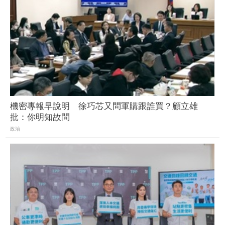
機密專報早說明 徐巧芯又問軍購跟誰買？顧立雄
批：你明知故問
政治