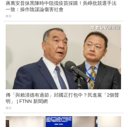
蔣萬安昔抹黑陳時中阻擋疫苗採購！吳崢批競選手法
一致：操作陰謀論傷害社會
政治
傳「與賴清德有過節」邱國正打包中？民進黨「2個聲
明」 | FTNN 新聞網
政治