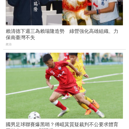
賴清德下週三為賴瑞隆造勢 綠營強化高雄組織、力
保南臺灣不失
政治
國男足球聯賽爆黑哨？傅崐萁質疑裁判不公要求體育