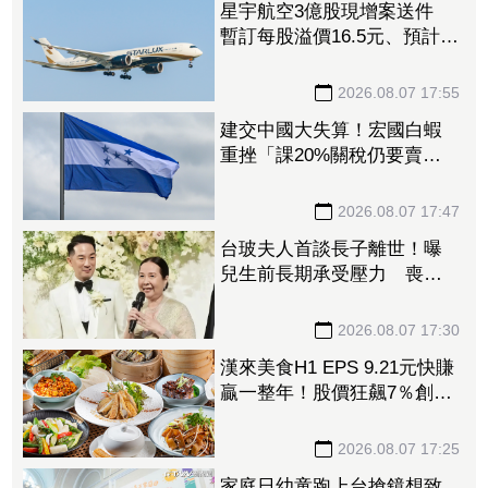
星宇航空3億股現增案送件
暫訂每股溢價16.5元、預計募
資49.5億元
2026.08.07 17:55
建交中國大失算！宏國白蝦
重挫「課20%關稅仍要賣台
灣」 外媒曝出口量差4倍
2026.08.07 17:47
台玻夫人首談長子離世！曝
兒生前長期承受壓力 喪子
後她悲痛足不出戶
2026.08.07 17:30
漢來美食H1 EPS 9.21元快賺
贏一整年！股價狂飆7％創3
年來新高 「最難訂Buffet」
瘋狂吸金
2026.08.07 17:25
家庭日幼童跑上台搶鏡想致