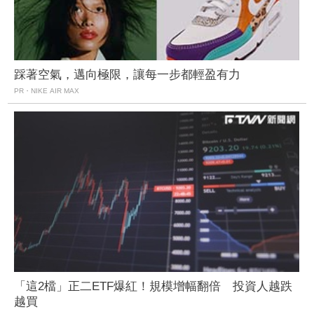
踩著空氣，邁向極限，讓每一步都輕盈有力
PR・NIKE AIR MAX
「這2檔」正二ETF爆紅！規模增幅翻倍 投資人越跌
越買