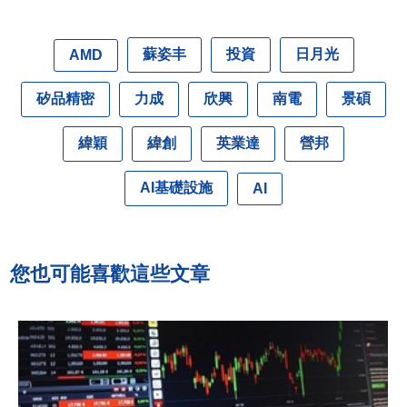
蘇姿丰
投資
日月光
AMD
矽品精密
力成
欣興
南電
景碩
緯穎
緯創
英業達
營邦
AI基礎設施
AI
您也可能喜歡這些文章