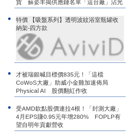
貨 蘇姿丰揭供應鏈名單「這台廠」沾光
特價 【吸盤系列】透明波紋浴室瓶罐收
納架-四方款
才被瑞銀喊目標價835元！「這檔
CoWoS大廠」助威小金雞加速佈局
Physical AI 股價翻紅作收
受AMD欽點股價連拉4根！「封測大廠」
4月EPS賺0.95元年增280% FOPLP有
望自明年貢獻營收