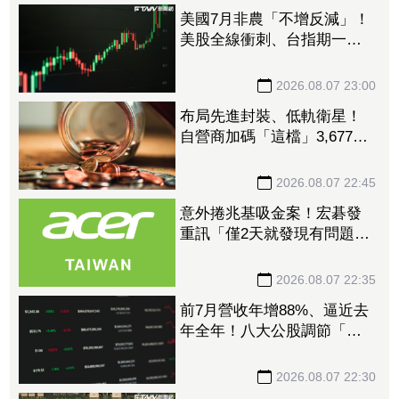
美國7月非農「不增反減」！
美股全線衝刺、台指期一度
衝破45K
2026.08.07 23:00
布局先進封裝、低軌衛星！
自營商加碼「這檔」3,677萬
元逾1.4千張 加速高值化轉
型
2026.08.07 22:45
意外捲兆基吸金案！宏碁發
重訊「僅2天就發現有問題」
辭董座退出經營：內部存在
管理缺失
2026.08.07 22:35
前7月營收年增88%、逼近去
年全年！八大公股調節「這
檔」13.69億元逾7.4千張
2026.08.07 22:30