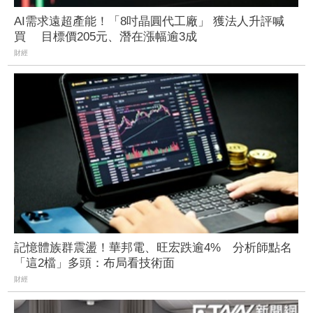
AI需求遠超產能！「8吋晶圓代工廠」 獲法人升評喊
買 目標價205元、潛在漲幅逾3成
財經
記憶體族群震盪！華邦電、旺宏跌逾4% 分析師點名
「這2檔」多頭：布局看技術面
財經