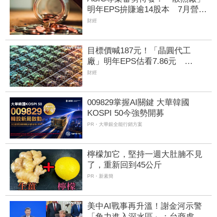
明年EPS拚賺逾14股本 7月營收
攀升116%
財經
目標價喊187元！「晶圓代工
廠」明年EPS估看7.86元
VSMC產能升溫有望挹注營收
財經
009829掌握AI關鍵 大華韓國
KOSPI 50今強勢開募
PR・大華銀全能行銷方案
檸檬加它，堅持一週大肚腩不見
了，重新回到45公斤
PR・新素簡
美中AI戰事再升溫！謝金河示警
「角力進入深水區」：台商處境