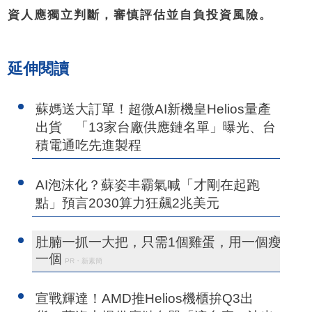
資人應獨立判斷，審慎評估並自負投資風險。
延伸閱讀
蘇媽送大訂單！超微AI新機皇Helios量產
出貨 「13家台廠供應鏈名單」曝光、台
積電通吃先進製程
AI泡沫化？蘇姿丰霸氣喊「才剛在起跑
點」預言2030算力狂飆2兆美元
肚腩一抓一大把，只需1個雞蛋，用一個瘦
一個
PR・新素簡
宣戰輝達！AMD推Helios機櫃拚Q3出