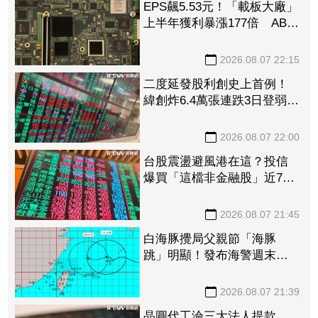
EPS飆5.53元！「載板大廠」
上半年獲利暴漲177倍 ABF
漲50%、BT漲70%毛利衝高
2026.08.07 22:15
二度延發股利創史上首例！
緯創炸6.4萬張連跌3日登弱勢
股王 金管會要求集保、證
交所了解
2026.08.07 22:00
台股震盪避風港在這？投信
爆買「這檔非金融股」近7千
張居冠 第一金連17買同步
上榜
2026.08.07 21:45
白海豚攪局父親節「海豚
跳」明顯！發布海警週末影
響最劇 專家：外圍雨帶今
晚進入陸地
2026.08.07 21:39
晶圓代工淪三大法人提款