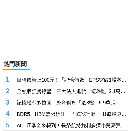
熱門新聞
1
目標價衝上100元！「記憶體廠」EPS突破1股本
DRAM大漲45%＋合作美光獲利迎轉機
2
金融股強勢撐盤！三大法人進貨「這2檔」2.1萬
張 投8.54億元連12日進場三商壽
3
記憶體漲多拉回！外資倒貨「這3檔」6.9萬張 連
賣華邦電2天捲102億元
4
DDR5、HBM需求續旺！「IC設計廠」H1每股賺
9.13元 董座：搶晶圓產能比毛利率更重要
5
AI、旺季全來報到！長榮航持雙利多獲小兒豪買逾