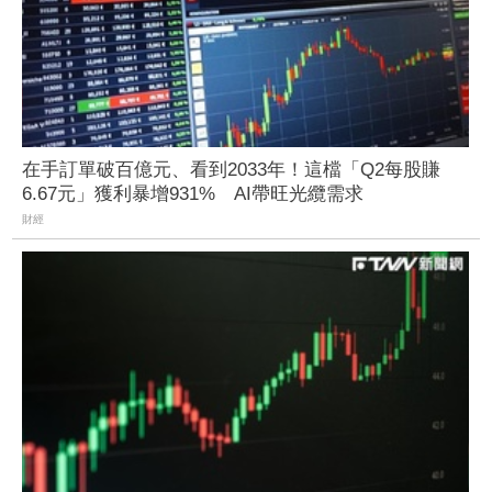
在手訂單破百億元、看到2033年！這檔「Q2每股賺
6.67元」獲利暴增931% AI帶旺光纜需求
財經