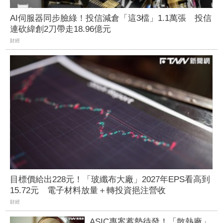
AI伺服器同步臉綠！投信減倉「這3檔」1.1萬張 投信
連砍緯創2刀帶走18.96億元
財經
目標價給出228元！「玻纖布大廠」2027年EPS看高到
15.72元 電子材料放量＋轉投資挹注營收
財經
ASIC專案蓄勢待發！「散熱廠」