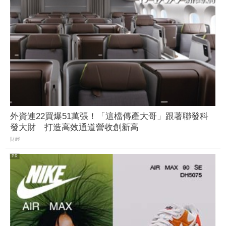
外資連22買爆51萬張！「這檔傳產大哥」跟著聯發科
發大財 打造高效通道營收創新高
財經