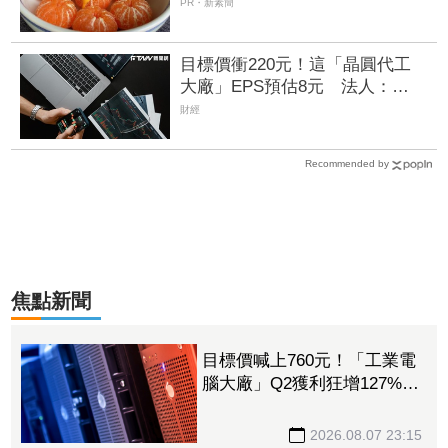
PR・新素簡
目標價衝220元！這「晶圓代工
大廠」EPS預估8元 法人：
2028年有望賺逾一個股本
財經
Recommended by
焦點新聞
目標價喊上760元！「工業電
腦大廠」Q2獲利狂增127%
接單動能強大EPS有望衝23
元
2026.08.07 23:15