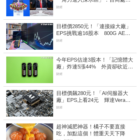
危險困難
財經
目標價2850元！「連接線大廠」
EPS挑戰逾16股本 800G AEC
訂單回補、併購效益逐步發酵
財經
今年EPS估達3股本！「記憶體大
廠」炸連5漲44% 外資卻砍近
1.8萬張抱回31.5億元
財經
目標價飆280元！「AI伺服器大
廠」EPS上看24元 輝達Vera
Rubin、超微Helios量產營運爆發
財經
超神減肥神器！橘子不要直接
吃，加點這個！體重天天下降