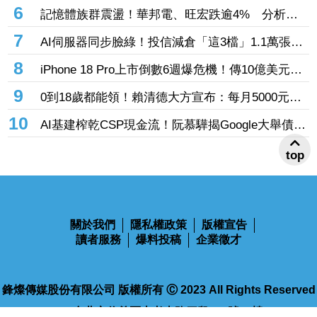
53萬張成寵兒 「這檔」前7月營收狂超去年全年
6
記憶體族群震盪！華邦電、旺宏跌逾4% 分析師
也獲青睞
點名「這2檔」多頭：布局看技術面
7
AI伺服器同步臉綠！投信減倉「這3檔」1.1萬張
投信連砍緯創2刀帶走18.96億元
8
iPhone 18 Pro上市倒數6週爆危機！傳10億美元晶
片卡封裝「躺在廠房」 恐面臨庫存不足
9
0到18歲都能領！賴清德大方宣布：每月5000元成
長津貼 婚、產假全面加碼
10
AI基建榨乾CSP現金流！阮慕驊揭Google大舉債衝
擊
top
關於我們
隱私權政策
版權宣告
讀者服務
爆料投稿
企業徵才
鋒燦傳媒股份有限公司 版權所有 Ⓒ 2023 All Rights Reserved
110台北市信義區忠孝東路四段563號14樓