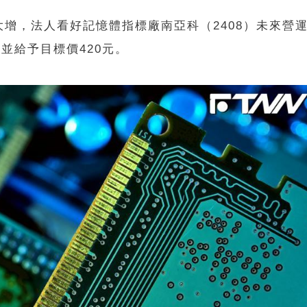
增，法人看好記憶體指標廠南亞科（2408）未來營
，並給予目標價420元。