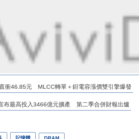
直衝46.85元 MLCC轉單＋鉭電容漲價雙引擎爆發
宣布最高投入3466億元擴產 第二季合併財報出爐
科
記憶體
DRAM