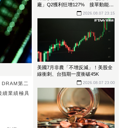
廠」Q2獲利狂增127% 接單動能強
大EPS有望衝23元
2026.08.07 23:15
美國7月非農「不增反減」！美股全
線衝刺、台指期一度衝破45K
2026.08.07 23:00
DRAM第二
後續業績極具