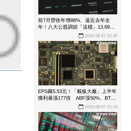
前7月營收年增88%、逼近去年全
年！八大公股調節「這檔」13.69億
元逾7.4千張
2026.08.07 22:30
EPS飆5.53元！「載板大廠」上半年
獲利暴漲177倍 ABF漲50%、BT漲
70%毛利衝高
2026.08.07 22:15