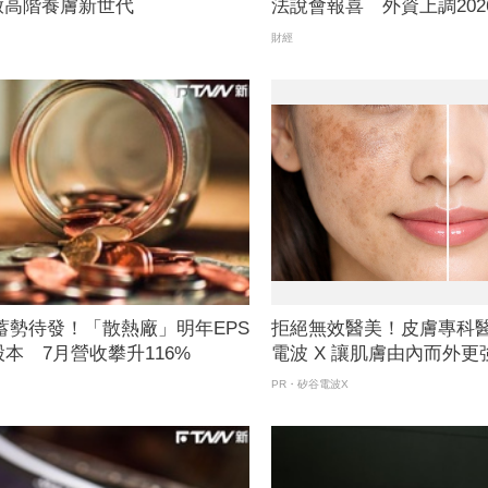
啟高階養膚新世代
法說會報喜 外資上調202
16.84元
財經
案蓄勢待發！「散熱廠」明年EPS
拒絕無效醫美！皮膚專科
股本 7月營收攀升116%
電波 X 讓肌膚由內而外更
PR・矽谷電波X