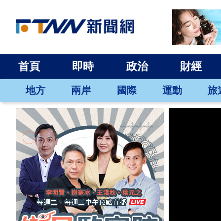
首頁
即時
政治
財經
地方
兩岸
國際
運動
旅