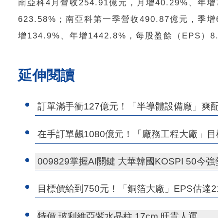
南亞科4月營收254.91億元，月增40.29%、年
623.58%；南亞科第一季營收490.87億元，季增
增134.9%、年增1442.8%，每股盈餘（EPS）8
延伸閱讀
訂單滿手衝127億元！「半導體設備廠」爽配1
在手訂單飆1080億元！「廠務工程大廠」目
009829掌握AI關鍵 大華韓國KOSPI 50今
目標價給到750元！「銅箔大廠」EPS估達21
特價 玻利維亞紫水晶柱 17cm 旺貴人運