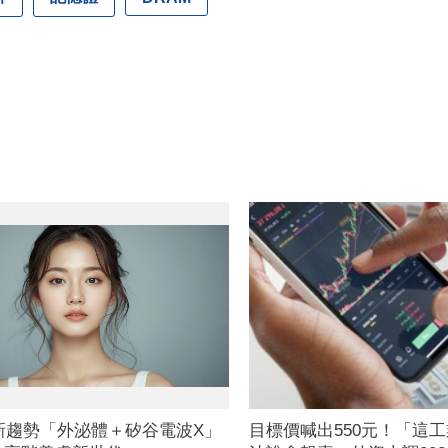
肌新趨勢「外泌體＋矽谷電波X」
目標價喊出550元！「這