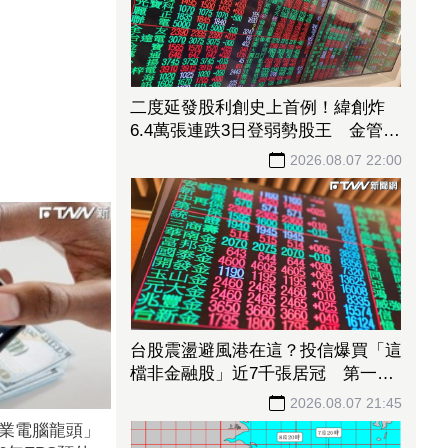
二度延發股利創史上首例！緯創炸
6.4萬張連跌3日登弱勢股王 金管會
要求集保、證交所了解
2026.08.07 22:00
台股震盪避風港在這？投信爆買「這
檔非金融股」近7千張居冠 第一金
連17買同步上榜
2026.08.07 21:45
工業電腦龍頭」