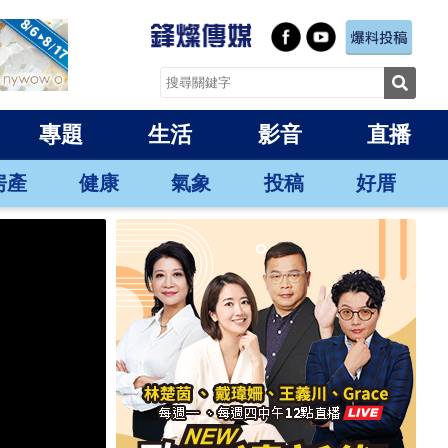
專題
生活
影音
直播
房產
健康
氣象
投稿
好厝