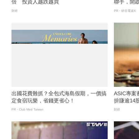
倍 投資人越跌越買
聯手，開
財經
PR・矽谷電波X
出國花費難抓？全包式海島假期，一價搞
ASIC專
定食宿玩樂，省錢更省心！
拚賺逾14
PR・Club Med Taiwan
財經