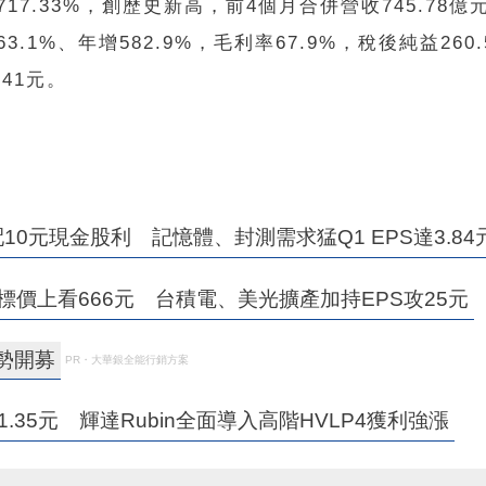
增717.33%，創歷史新高，前4個月合併營收745.78億
63.1%、年增582.9%，毛利率67.9%，稅後純益260
.41元。
0元現金股利 記憶體、封測需求猛Q1 EPS達3.84
標價上看666元 台積電、美光擴產加持EPS攻25元
強勢開募
PR・大華銀全能行銷方案
.35元 輝達Rubin全面導入高階HVLP4獲利強漲