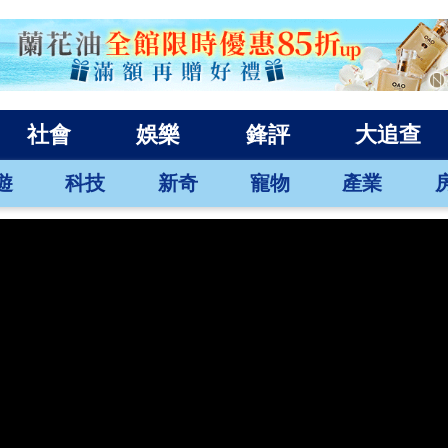
社會
娛樂
鋒評
大追查
遊
科技
新奇
寵物
產業