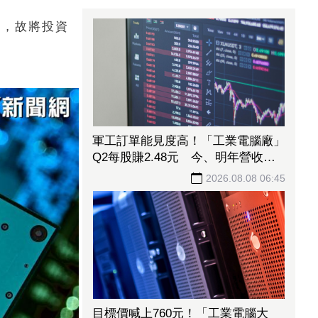
運，故將投資
軍工訂單能見度高！「工業電腦廠」
Q2每股賺2.48元 今、明年營收獲
利拚
2026.08.08 06:45
目標價喊上760元！「工業電腦大