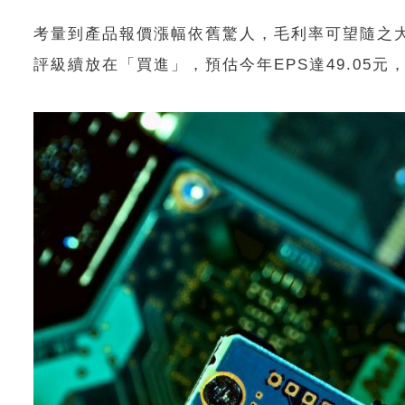
考量到產品報價漲幅依舊驚人，毛利率可望隨之大
評級續放在「買進」，預估今年EPS達49.05元