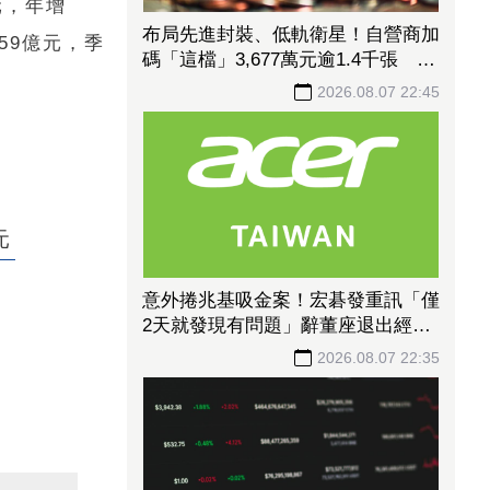
元，年增
布局先進封裝、低軌衛星！自營商加
.59億元，季
碼「這檔」3,677萬元逾1.4千張 加
速高值化轉型
2026.08.07 22:45
元
意外捲兆基吸金案！宏碁發重訊「僅
2天就發現有問題」辭董座退出經
營：內部存在管理缺失
2026.08.07 22:35