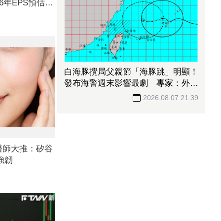
6年EPS預估達
白海豚攪局父親節「海豚跳」明顯！
發布海警週末影響最劇 專家：外圍
雨帶今晚進入陸地
2026.08.07 21:39
醫師大推：矽谷
強韌