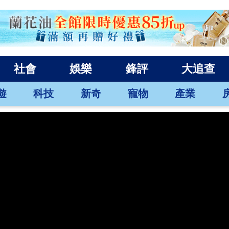
社會
娛樂
鋒評
大追查
遊
科技
新奇
寵物
產業