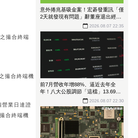
意外捲兆基吸金案！宏碁發重訊「僅
2天就發現有問題」辭董座退出經
營：內部存在管理缺失
2026.08.07 22:35
制之撮合終端
制之撮合終端機
前7月營收年增88%、逼近去年全
年！八大公股調節「這檔」13.69億
元逾7.4千張
2026.08.07 22:30
3個營業日達證
之撮合終端機