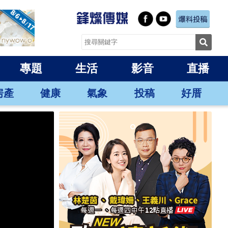
專題
生活
影音
直播
房產
健康
氣象
投稿
好厝