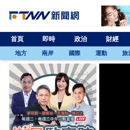
首頁
即時
政治
財經
地方
兩岸
國際
運動
旅