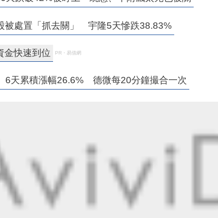
股被處置「抓去關」 宇隆5天慘跌38.83%
資金快速到位
PR・易借網
」6天累積漲幅26.6% 德微每20分鐘撮合一次