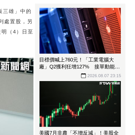
板三雄」中的
入列處置股，另
從明（4）日至
目標價喊上760元！「工業電腦大
廠」Q2獲利狂增127% 接單動能強
大EPS有望衝23元
2026.08.07 23:15
美國7月非農「不增反減」！美股全