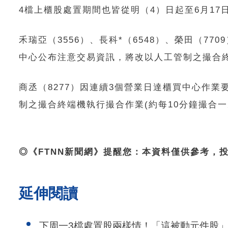
4檔上櫃股處置期間也皆從明（4）日起至6月17
禾瑞亞（3556）、長科*（6548）、榮田（7
中心公布注意交易資訊，將改以人工管制之撮合終
商丞（8277）因連續3個營業日達櫃買中心作
制之撮合終端機執行撮合作業(約每10分鐘撮合一
◎《FTNN新聞網》提醒您：本資料僅供參考，
延伸閱讀
下周一3檔處置股兩樣情！「這被動元件股」