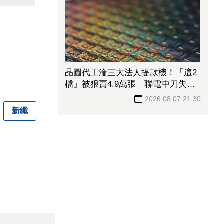
晶圓代工淪三大法人提款機！「這2
檔」被狠賣4.9萬張 聯電中刀失血
38.2億元跌4.53%
2026.08.07 21:30
新纖