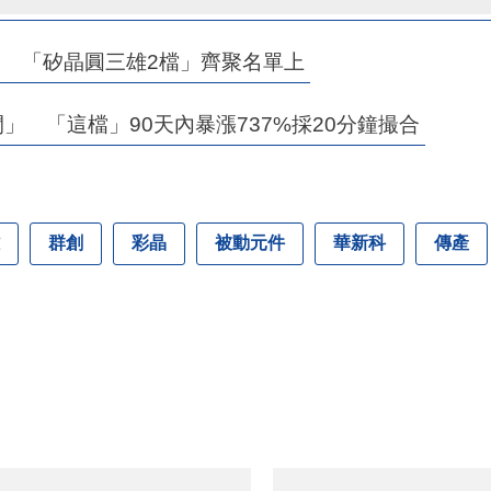
 「矽晶圓三雄2檔」齊聚名單上
」 「這檔」90天內暴漲737%採20分鐘撮合
群創
彩晶
被動元件
華新科
傳產