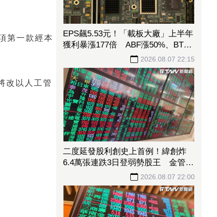
EPS飆5.53元！「載板大廠」上半年
一項第一款經本
獲利暴漲177倍 ABF漲50%、BT漲
70%毛利衝高
2026.08.07 22:15
將改以人工管
二度延發股利創史上首例！緯創炸
6.4萬張連跌3日登弱勢股王 金管會
要求集保、證交所了解
2026.08.07 22:00