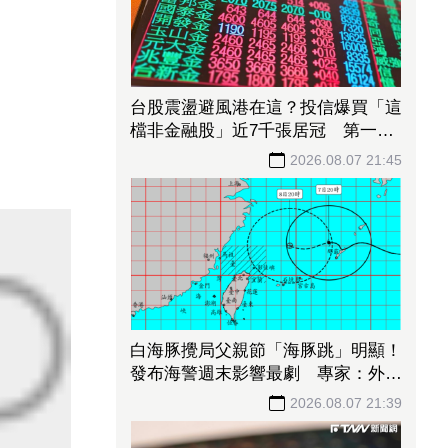
台股震盪避風港在這？投信爆買「這
檔非金融股」近7千張居冠 第一金
連17買同步上榜
2026.08.07 21:45
白海豚攪局父親節「海豚跳」明顯！
發布海警週末影響最劇 專家：外圍
雨帶今晚進入陸地
2026.08.07 21:39