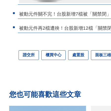
被動元件關不完！台股新增7檔被「關禁閉」
被動元件再2檔遭殃！台股新增12檔「關禁閉
證交所
櫃買中心
處置股
面板三雄
您也可能喜歡這些文章