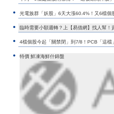
光電族群「妖股」6天大漲60.4%！又6檔個
臨時需要小額週轉？上【易借網】找人幫！
4檔個股今起「關禁閉」到7/8！PCB「這檔
特價 鮮凍海鮮什錦盤