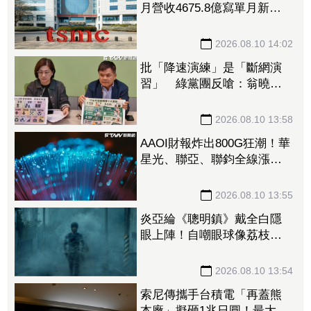
月營收4675.8億寫單月新
高 前7月營收2.87兆同創紀
錄
2026.08.10 14:02
批「降速演練」是「斷網演
習」 綠黨團反嗆：翁曉玲
應該認得字
2026.08.10 13:58
AAOI財報炸出800G狂潮！華
星光、聯亞、聯鈞全線漲
停 光通訊股集體開趴
2026.08.10 13:55
炎亞綸《聰明鎮》戴全白隱
眼上陣！自嘲眼球像荔枝
蔡淑臻狼狽扮瘋女人
2026.08.10 13:54
索尼傳攜手台積電「再蓋熊
本廠」擬砸1兆日圓！最大股