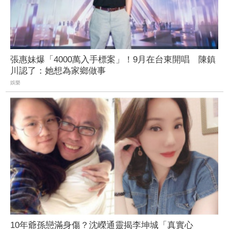
張惠妹爆「4000萬入手標案」！9月在台東開唱 陳鎮
川認了：她想為家鄉做事
娛樂
10年爺孫戀滿身傷？沈嶸通靈揭李坤城「真實心