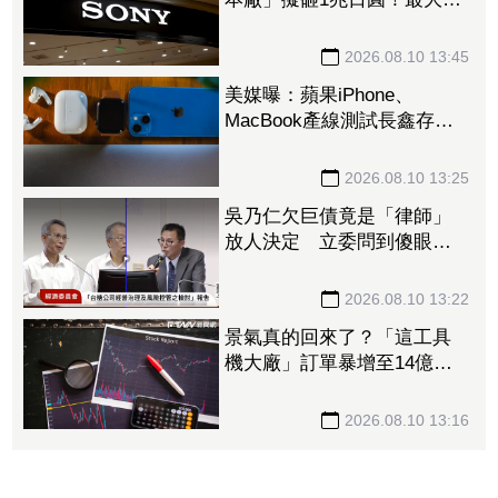
東曝光 鎖定機器人、車用
感測器
2026.08.10 13:45
美媒曝：蘋果iPhone、
MacBook產線測試長鑫存儲
晶片 望改善供應鏈問題
2026.08.10 13:25
吳乃仁欠巨債竟是「律師」
放人決定 立委問到傻眼：
欠台糖錢不用還真好
2026.08.10 13:22
景氣真的回來了？「這工具
機大廠」訂單暴增至14億
元 全球傳動機器人一路旺
到年底、EPS一次看
2026.08.10 13:16