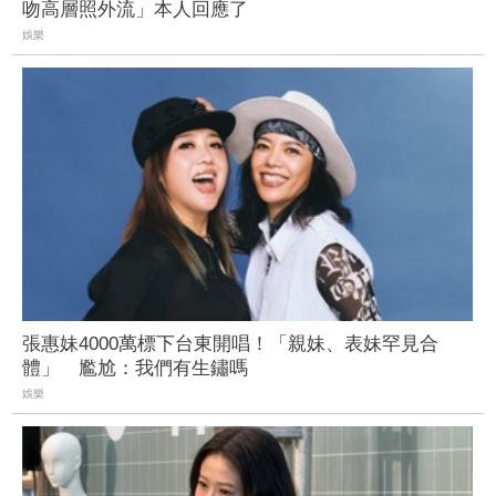
吻高層照外流」本人回應了
娛樂
張惠妹4000萬標下台東開唱！「親妹、表妹罕見合
體」 尷尬：我們有生鏽嗎
娛樂