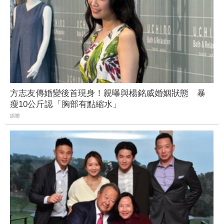
方志友傳婚變後首現身！親曝與楊銘威婚姻狀態 暴
瘦10公斤認「胸部有點縮水」
娛樂