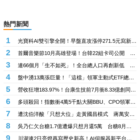
熱門新聞
1
光寶科AI雙引擎全開！早盤直攻漲停271.5元寫新
高 高掛1.9萬張買單排隊搶進
2
首爾音樂節10月高雄登場！台韓22組卡司公開
SUPER JUNIOR-K.R.Y.睽違7年合體
3
連66個月「生不如死」！全台總人口再創新低 7
月新生兒不足8千人
4
盤中湧13萬張巨量！「這檔」領軍主動式ETF總規
模飆升 外資已撒22.8億掃進00403A逾23萬張
5
營收狂增183.97%！台康生技前7月衝8.33億創同期
次高 股價飆漲9%衝52.6元
6
多頭殺回！指數衝4萬5千點大關BBU、CPO領軍
台達電、新盛力、聯亞、華星光齊亮燈
7
遭沈伯洋酸「只想大位」走黃國昌模式 蔣萬安反
轟綠：執政10年就這模式
8
吳乃仁欠台糖1.7億遭爆只想月還5萬 台糖8月下
旬協商若破局將再聲請管收
9
川湖連2日亮燈再寫歷史新高！AI伺服器新平台放