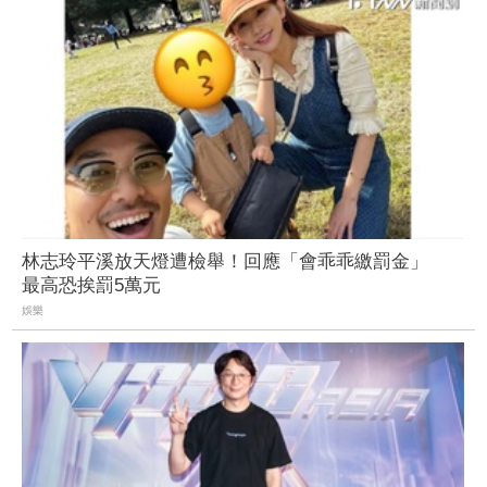
林志玲平溪放天燈遭檢舉！回應「會乖乖繳罰金」
最高恐挨罰5萬元
娛樂