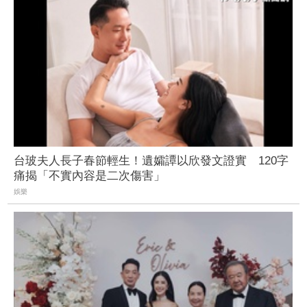
台玻夫人長子春節輕生！遺孀譚以欣發文證實 120字
痛揭「不實內容是二次傷害」
娛樂