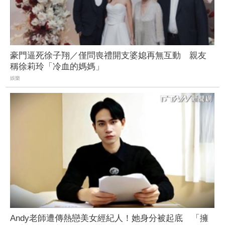
豪門逼死徐子翔／僅問喪禮開支婆媳再無互動 親友
稱徐莉玲「冷血的媽媽」
娛樂
Andy老師遭傳熱戀美女經紀人！她身分被起底 「擁