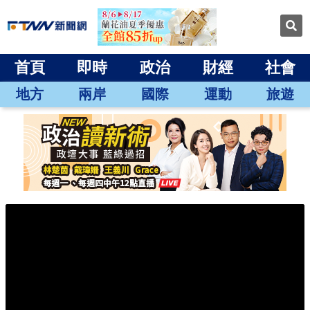
首頁
即時
政治
財經
社會
地方
兩岸
國際
運動
旅遊