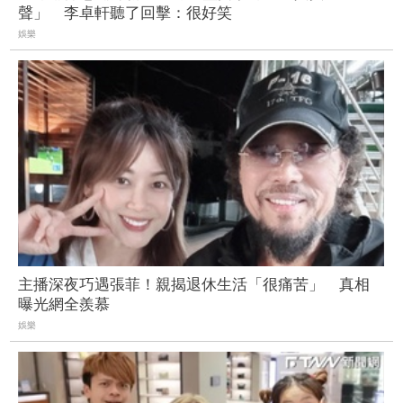
聲」 李卓軒聽了回擊：很好笑
娛樂
主播深夜巧遇張菲！親揭退休生活「很痛苦」 真相
曝光網全羨慕
娛樂