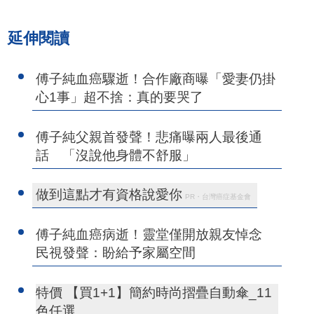
延伸閱讀
傅子純血癌驟逝！合作廠商曝「愛妻仍掛
心1事」超不捨：真的要哭了
傅子純父親首發聲！悲痛曝兩人最後通
話 「沒說他身體不舒服」
做到這點才有資格說愛你
PR・台灣癌症基金會
傅子純血癌病逝！靈堂僅開放親友悼念
民視發聲：盼給予家屬空間
特價 【買1+1】簡約時尚摺疊自動傘_11
色任選