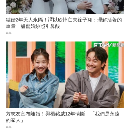
結婚2年天人永隔！譚以欣悼亡夫徐子翔：理解活著的
重量 甜蜜婚紗照引鼻酸
娛樂
方志友宣布離婚！與楊銘威12年情斷 「我們是永遠
的家人」
娛樂