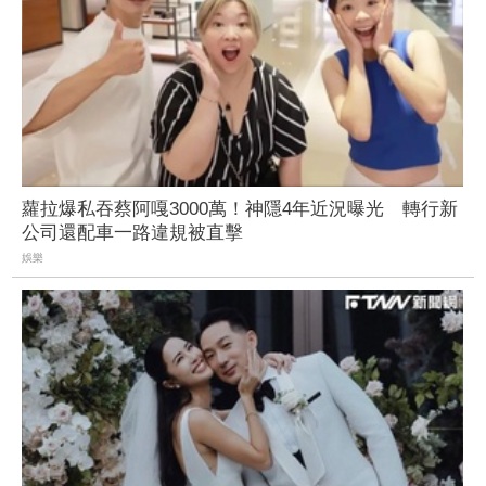
蘿拉爆私吞蔡阿嘎3000萬！神隱4年近況曝光 轉行新
公司還配車一路違規被直擊
娛樂