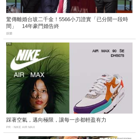
驚傳離婚台玻二千金！5566小刀證實「已分開一段時
間」 14年豪門婚告終
娛樂
踩著空氣，邁向極限，讓每一步都輕盈有力
PR・NIKE AIR MAX