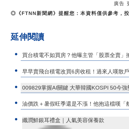
廣告
◎《FTNN新聞網》提醒您：本資料僅供參考，
延伸閱讀
買台積電不如買房？他曝主管「股票全賣」
早早賣飛台積電改買6房收租！過來人嘆散
009829掌握AI關鍵 大華韓國KOSPI 50今
油價跌＋暑假旺季還是不漲！他抱這檔嘆「
纖潤鮮銀耳禮盒｜人氣美容保養款