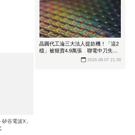
晶圓代工淪三大法人提款機！「這2
檔」被狠賣4.9萬張 聯電中刀失血
38.2億元跌4.53%
2026.08.07 21:30
＋矽谷電波X」
代