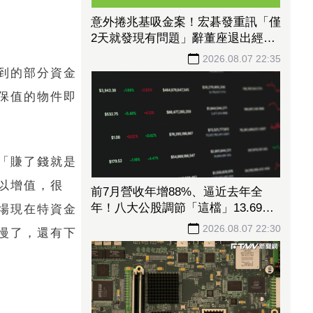
意外捲兆基吸金案！宏碁發重訊「僅
2天就發現有問題」辭董座退出經
營：內部存在管理缺失
2026.08.07 22:35
到的部分資金
保值的物件即
「賺了錢就是
以增值，很
前7月營收年增88%、逼近去年全
年！八大公股調節「這檔」13.69億
場現在特資金
元逾7.4千張
2026.08.07 22:30
慢了，還有下