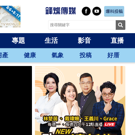
專題
生活
影音
直播
房產
健康
氣象
投稿
好厝