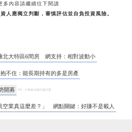
 更多內容請繼續往下閱讀
投資人應獨立判斷，審慎評估並自負投資風險。
擁北大特區6間房 網支持：相對波動小
戶抱不住：能長期持有的多是房產
強勢開募
PR・大華銀全能行銷方案
航空業真這麼差？」 網點關鍵：好賺不是載人