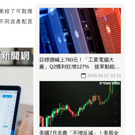
累積了可觀獲
不同資產配置
目標價喊上760元！「工業電腦大
廠」Q2獲利狂增127% 接單動能強
大EPS有望衝23元
2026.08.07 23:15
美國7月非農「不增反減」！美股全