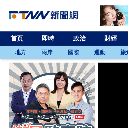
首頁
即時
政治
財經
地方
兩岸
國際
運動
旅