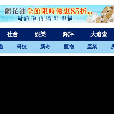
社會
娛樂
鋒評
大追查
遊
科技
新奇
寵物
產業