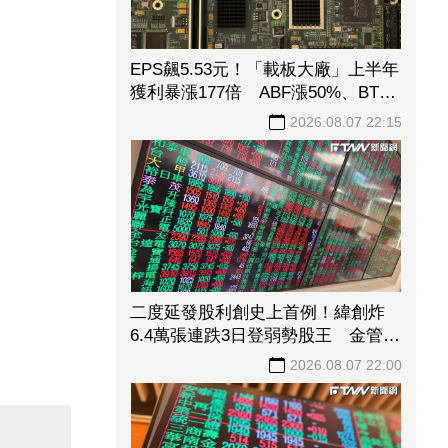
EPS飆5.53元！「載板大廠」上半年
獲利暴漲177倍 ABF漲50%、BT漲
70%毛利衝高
2026.08.07 22:15
二度延發股利創史上首例！緯創炸
6.4萬張連跌3日登弱勢股王 金管會
要求集保、證交所了解
2026.08.07 22:00