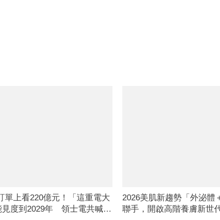
C訂單上看220億元！「這重電大
2026美肌新趨勢「外泌體
見度到2029年 領士電共喊：
聯手，開啟高階養膚新世