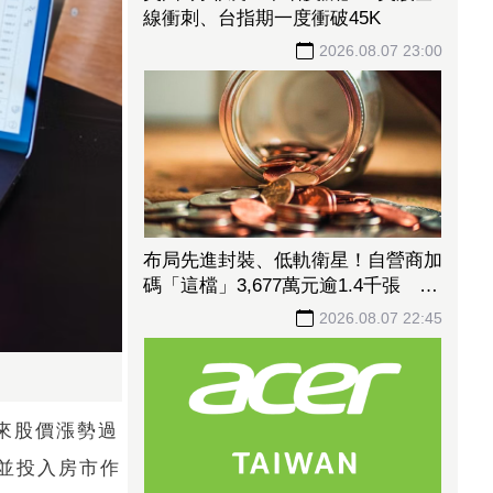
線衝刺、台指期一度衝破45K
2026.08.07 23:00
布局先進封裝、低軌衛星！自營商加
碼「這檔」3,677萬元逾1.4千張 加
速高值化轉型
2026.08.07 22:45
來股價漲勢過
並投入房市作