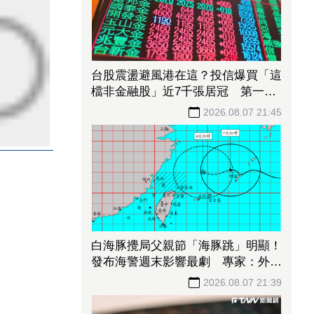
台股震盪避風港在這？投信爆買「這
檔非金融股」近7千張居冠 第一金
連17買同步上榜
2026.08.07 21:45
白海豚攪局父親節「海豚跳」明顯！
發布海警週末影響最劇 專家：外圍
雨帶今晚進入陸地
2026.08.07 21:39