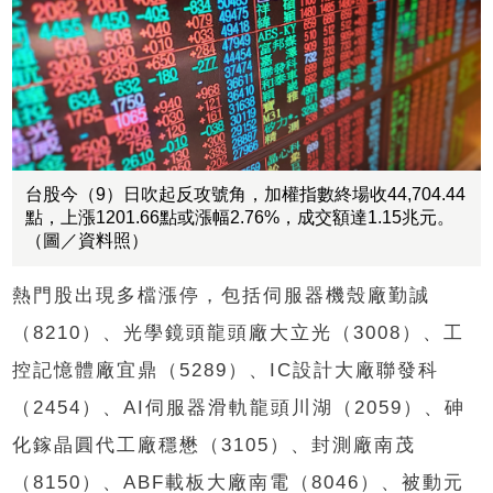
台股今（9）日吹起反攻號角，加權指數終場收44,704.44
點，上漲1201.66點或漲幅2.76%，成交額達1.15兆元。
（圖／資料照）
熱門股出現多檔漲停，包括伺服器機殼廠勤誠
（8210）、光學鏡頭龍頭廠大立光（3008）、工
控記憶體廠宜鼎（5289）、IC設計大廠聯發科
（2454）、AI伺服器滑軌龍頭川湖（2059）、砷
化鎵晶圓代工廠穩懋（3105）、封測廠南茂
（8150）、ABF載板大廠南電（8046）、被動元