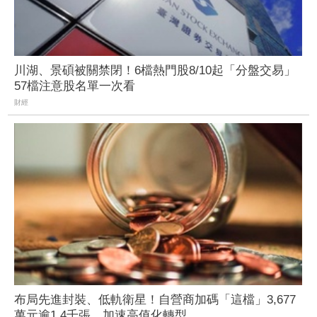
川湖、景碩被關禁閉！6檔熱門股8/10起「分盤交易」
57檔注意股名單一次看
財經
布局先進封裝、低軌衛星！自營商加碼「這檔」3,677
萬元逾1.4千張 加速高值化轉型