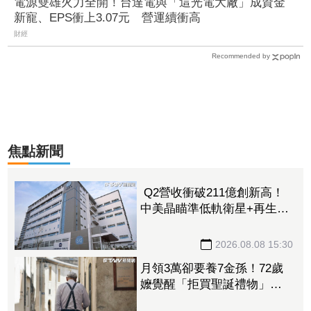
電源雙雄火力全開！台達電與「這光電大廠」成資金
新寵、EPS衝上3.07元 營運續衝高
財經
Recommended by
焦點新聞
Q2營收衝破211億創新高！
中美晶瞄準低軌衛星+再生能
源 上半年EPS達5.02元
2026.08.08 15:30
月領3萬卻要養7金孫！72歲
嬤覺醒「拒買聖誕禮物」踩
煞車 3兒女現實反應讓她心