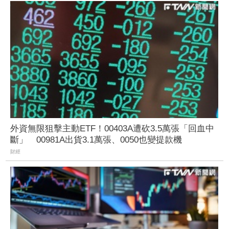
外資無限狙擊主動ETF！00403A遭砍3.5萬張「回血中
斷」 00981A出貨3.1萬張、0050也變提款機
財經