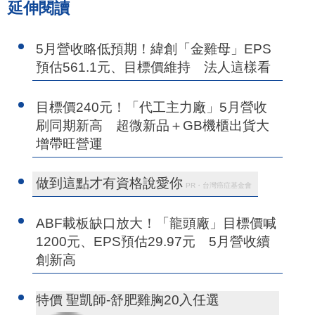
延伸閱讀
5月營收略低預期！緯創「金雞母」EPS
預估561.1元、目標價維持 法人這樣看
目標價240元！「代工主力廠」5月營收
刷同期新高 超微新品＋GB機櫃出貨大
增帶旺營運
做到這點才有資格說愛你
PR・台灣癌症基金會
ABF載板缺口放大！「龍頭廠」目標價喊
1200元、EPS預估29.97元 5月營收續
創新高
特價 聖凱師-舒肥雞胸20入任選