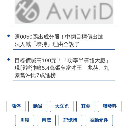
遭0050踢出成分股！中鋼目標價出爐
法人喊「增持」理由全說了
目標價喊高190元！「功率半導體大廠」
現股當沖噴5.4萬張奪當沖王 兆赫、九
豪當沖比7成進榜
漲停
勤誠
大立光
宜鼎
聯發科
川湖
南茂
記憶體
被動元件