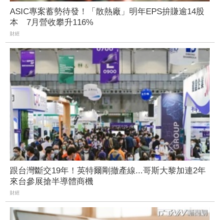
ASIC專案蓄勢待發！「散熱廠」明年EPS拚賺逾14股
本 7月營收攀升116%
財經
跟台灣斷交19年！英特爾剛撤產線...哥斯大黎加連2年
來台參展搶半導體商機
財經