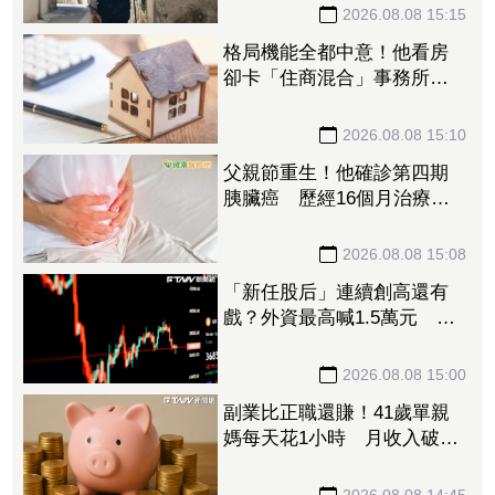
寒
2026.08.08 15:15
格局機能全都中意！他看房
卻卡「住商混合」事務所過
半 網友：除非夠便宜
2026.08.08 15:10
父親節重生！他確診第四期
胰臟癌 歷經16個月治療病
況穩定
2026.08.08 15:08
「新任股后」連續創高還有
戲？外資最高喊1.5萬元 目
標價一次看
2026.08.08 15:00
副業比正職還賺！41歲單親
媽每天花1小時 月收入破百
萬
2026.08.08 14:45