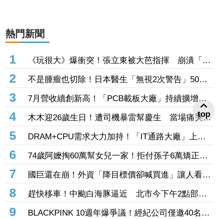
熱門新聞
1
《玩很大》爆衝突！張立東被大芭指揮 崩潰「把
我當狗使喚嗎」
2
不是腫瘤也切除！日本醫生「無視2次警告」50多
top
歲婦四肢癱瘓 院方鞠躬謝罪
3
7月營收續創新高！「PCB載板大廠」持續擴增產
能 高階訂單、價格調漲帶旺下半年
4
木木迎26歲生日！遭司機暴雷幫慶生 當場痛哭許
願「我要當電影女主角」
5
DRAM+CPU需求大力加持！「IT通路大廠」上月
營收年增102% 昨股價死守79元防線
6
74歲阿嬤掏60萬幫女兒一家！拒付孫子6萬矯正
費 2個月幾乎斷聯
7
國巨還在崩！外資「降目標價卻喊買進」讓人看
傻 達人「3指標」分析：估值合理修正