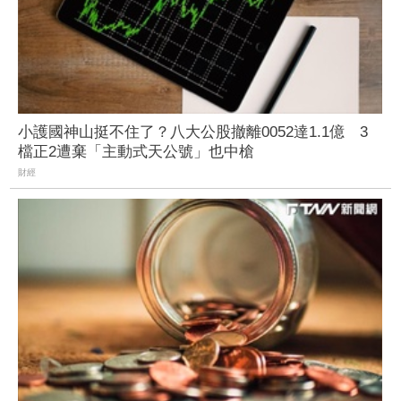
小護國神山挺不住了？八大公股撤離0052達1.1億 3
檔正2遭棄「主動式天公號」也中槍
財經