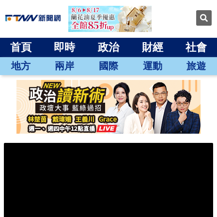
首頁
即時
政治
財經
社會
地方
兩岸
國際
運動
旅遊