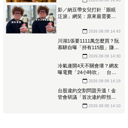
影／納豆帶女兒打針「眼眶
泛淚」網笑：原來最需要安
慰的是爸爸！
2026.08.08 14:43
川湖1張要1111萬怎麼買？阮
慕驊自曝「持有115股」賺近
30萬 教戰小資族：報酬率
不會變
2026.08.08 14:30
冷氣連開4天不關會壞？網友
曝電費「24小時吹」 台電
揭省電關鍵
2026.08.08 14:19
台股違約交割問題升溫！金
管會研議「首次違約即預收
款券」 投資人炸鍋：乾脆改
T+0
2026.08.08 14:10