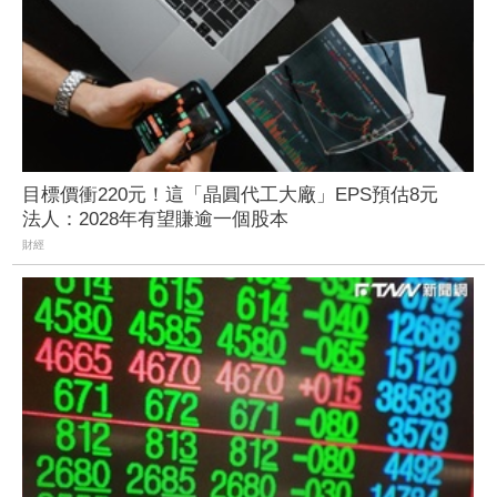
目標價衝220元！這「晶圓代工大廠」EPS預估8元
法人：2028年有望賺逾一個股本
財經