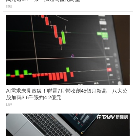
財經
AI需求未見放緩！聯電7月營收創45個月新高 八大公
股加碼3.6千張約4.2億元
財經