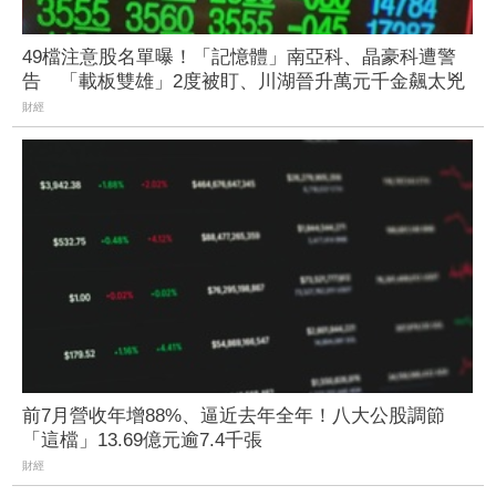
49檔注意股名單曝！「記憶體」南亞科、晶豪科遭警
告 「載板雙雄」2度被盯、川湖晉升萬元千金飆太兇
財經
前7月營收年增88%、逼近去年全年！八大公股調節
「這檔」13.69億元逾7.4千張
財經