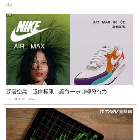
財經
踩著空氣，邁向極限，讓每一步都輕盈有力
PR・NIKE AIR MAX