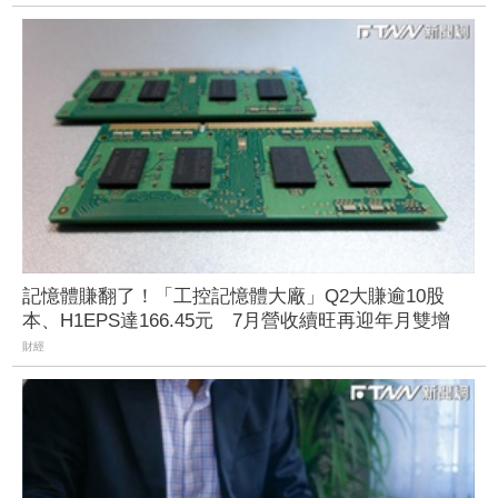
記憶體賺翻了！「工控記憶體大廠」Q2大賺逾10股
本、H1EPS達166.45元 7月營收續旺再迎年月雙增
財經