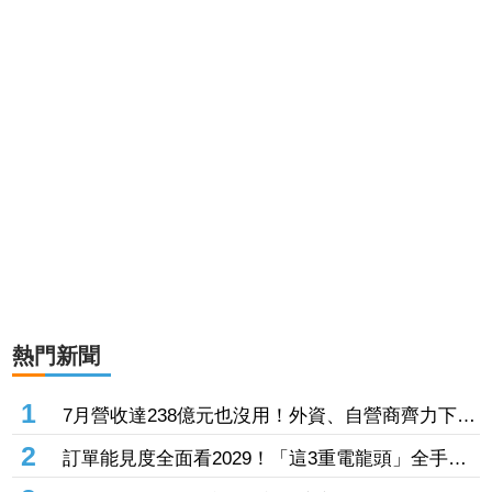
熱門新聞
1
7月營收達238億元也沒用！外資、自營商齊力下殺
「這晶圓代工廠」 三大法人狠砍156億元
2
訂單能見度全面看2029！「這3重電龍頭」全手握
逾百億元訂單 市場聚焦董事會承認第二季財報