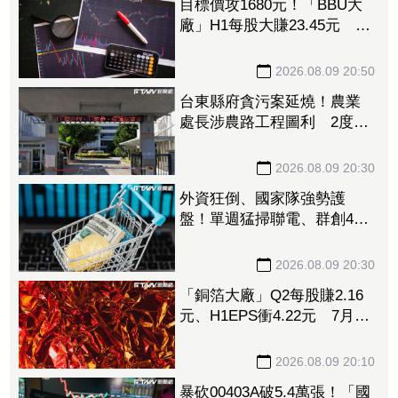
目標價攻1680元！「BBU大
廠」H1每股大賺23.45元 資
料中心需求旺、產品結構優
化推升毛利率
2026.08.09 20:50
台東縣府貪污案延燒！農業
處長涉農路工程圖利 2度交
保仍遭羈押禁見
2026.08.09 20:30
外資狂倒、國家隊強勢護
盤！單週猛掃聯電、群創4萬
張 補貨名單一次看
2026.08.09 20:30
「銅箔大廠」Q2每股賺2.16
元、H1EPS衝4.22元 7月營
收再報捷、迎年月雙增
2026.08.09 20:10
暴砍00403A破5.4萬張！「國