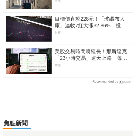
財經
目標價直攻228元！「玻纖布大
廠」連收7紅大漲32.86% 投信
單周撒16.7億元、掃入近萬張
財經
美股交易時間將延長！那斯達克
「23小時交易」這天上路 每日
僅休市1小時
財經
Recommended by
焦點新聞