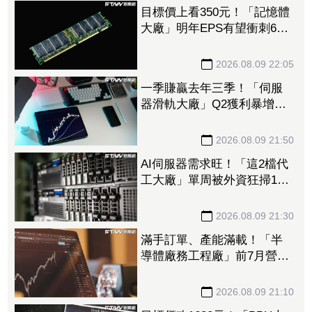
目標價上看350元！「記憶體
大廠」明年EPS有望衝刺6股
本 DRAM、FLASH價格續
揚推升營收、獲利
2026.08.09 22:05
一季賺贏去年三季！「伺服
器滑軌大廠」Q2獲利暴增
1053% 法人上修今年EPS
至228.8元
2026.08.09 21:50
AI伺服器需求旺！「這2檔代
工大廠」單周被外資狂掃14.5
萬張 鴻海法說前夕獲挹注
158億元
2026.08.09 21:30
滿手訂單、產能滿載！「半
導體廠務工程廠」前7月營收
創新高 量子電腦業務同步
開花
2026.08.09 21:10