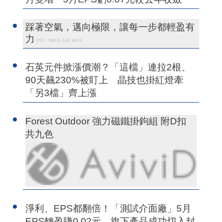
踩著空氣，邁向極限，讓每一步都輕盈有
力
PR・NIKE AIR MAX
石英元件掀漲價潮？「這檔」連拉2根、
90天飆230%被盯上 晶技也掛紅燈牽
「另3檔」齊上漲
Forest Outdoor 強力磁鐵掛鉤組 附D扣
共九色
淨利、EPS都翻倍！「測試介面廠」5月
EPS轉盈賺0.02元 旗下產品成功切入封