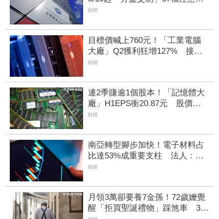
名單一次看
財經
目標價喊上760元！「工業電腦
大廠」Q2獲利狂增127% 接單
動能強大EPS有望衝23元
財經
連2季賺逾1個股本！「記憶體大
廠」H1EPS衝20.87元 股價卻
殺至跌停鎖死
財經
南亞轉型腳步加快！電子材料占
比達53%成重要支柱 法人：泛
用塑化降至5成以下
財經
月領3萬卻要養7金孫！72歲嬤覺
醒「拒買聖誕禮物」踩煞車 3兒
女現實反應讓她心寒