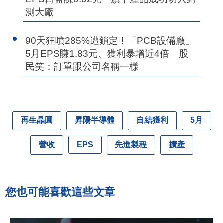
測大廠
90天狂噴285%遭鎖定！「PCB設備廠」
5月EPS賺1.83元、獲利暴增近4倍 股
民笑：訂單跟公司名稱一樣
再生晶圓
昇陽半導體
自結獲利
5月
營收
先進製程
擴產
EPS
您也可能喜歡這些文章