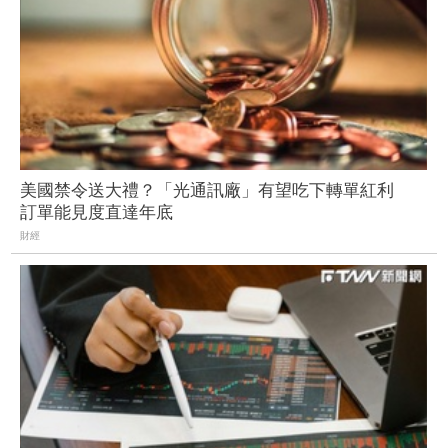
美國禁令送大禮？「光通訊廠」有望吃下轉單紅利
訂單能見度直達年底
財經