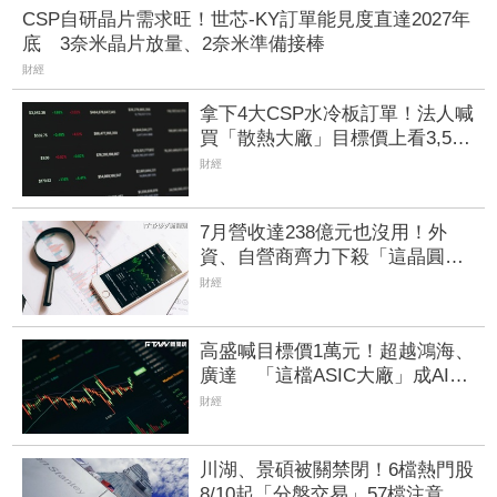
CSP自研晶片需求旺！世芯-KY訂單能見度直達2027年
底 3奈米晶片放量、2奈米準備接棒
財經
拿下4大CSP水冷板訂單！法人喊
買「散熱大廠」目標價上看3,580
元 7月營收創新高
財經
7月營收達238億元也沒用！外
資、自營商齊力下殺「這晶圓代
工廠」 三大法人狠砍156億元
財經
高盛喊目標價1萬元！超越鴻海、
廣達 「這檔ASIC大廠」成AI新
龍頭、潛在漲幅上看85%
財經
川湖、景碩被關禁閉！6檔熱門股
8/10起「分盤交易」57檔注意股