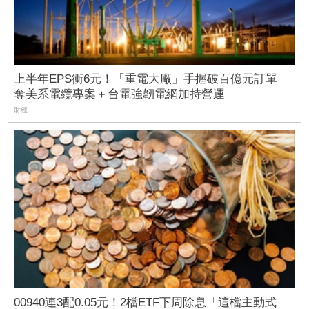
上半年EPS衝6元！「重電大廠」手握破百億元訂單
奪美系電纜專案＋台電強韌電網加持營運
財經
00940連3配0.05元！2檔ETF下周除息「這檔主動式