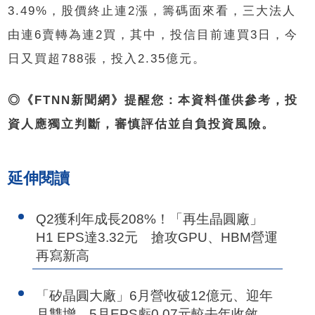
3.49%，股價終止連2漲，籌碼面來看，三大法人
由連6賣轉為連2買，其中，投信目前連買3日，今
日又買超788張，投入2.35億元。
◎《FTNN新聞網》提醒您：本資料僅供參考，投
資人應獨立判斷，審慎評估並自負投資風險。
延伸閱讀
Q2獲利年成長208%！「再生晶圓廠」
H1 EPS達3.32元 搶攻GPU、HBM營運
再寫新高
「矽晶圓大廠」6月營收破12億元、迎年
月雙增 5月EPS虧0.07元較去年收斂