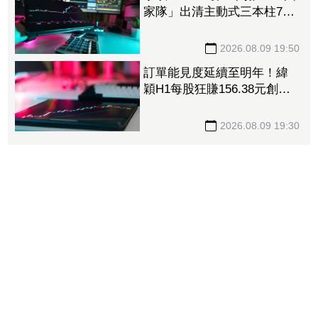
家隊」出清主動式三本柱7萬
張 重量級正2、0050全中刀
撤資15億
2026.08.09 19:50
訂單能見度延續至明年！緯
穎H1每股狂賺156.38元創同
期新高 砸逾300億元擴充AI
伺服器產能
2026.08.09 19:30