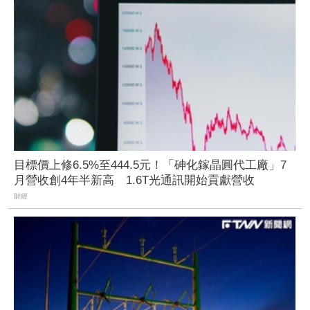
目標價上修6.5%至444.5元！「砷化鎵晶圓代工廠」7
月營收創4年半新高 1.6T光通訊開始貢獻營收
財經