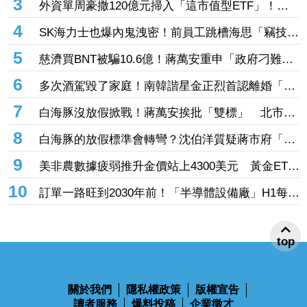
3
外資單周豪撒120億元掃入「這市值型ETF」！再
鎖定5檔主動式進貨、「這2檔」進貨逾10萬張
4
SK海力士也爆內鬼洩密！前員工跳槽海思「竊技術
機密附在履歷內」 判刑1年半
5
慈濟買BNT被騙10.6億！蔣萬安重申「政府刁難民
間」 沈伯洋開嗆：「說一個謊要用千萬個謊來
6
多次酒駕毀了家庭！南韓諧星金正烈首認離婚「分
圓」
居長達13年」 感謝台僑前妻仍照顧
7
白海豚沒放假掀戰！蔣萬安挨批「雙標」 北市府
急澄清：兩次條件根本不同
8
白海豚的放假標準會轉彎？沈伯洋質疑蔣市府「標
準不一」
9
美非農數據疲弱推升金價站上4300美元 黃金ETF
走強「這檔正2」一周漲近9%
10
訂單一路旺到2030年前！「半導體設備廠」H1每股
賺27.27元創同期新高 連4季賺逾一個股本
top
關於我們
隱私權政策
版權宣告
讀者服務
爆料投稿
企業徵才