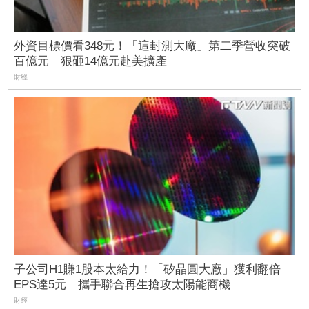
外資目標價看348元！「這封測大廠」第二季營收突破
百億元 狠砸14億元赴美擴產
財經
子公司H1賺1股本太給力！「矽晶圓大廠」獲利翻倍
EPS達5元 攜手聯合再生搶攻太陽能商機
財經