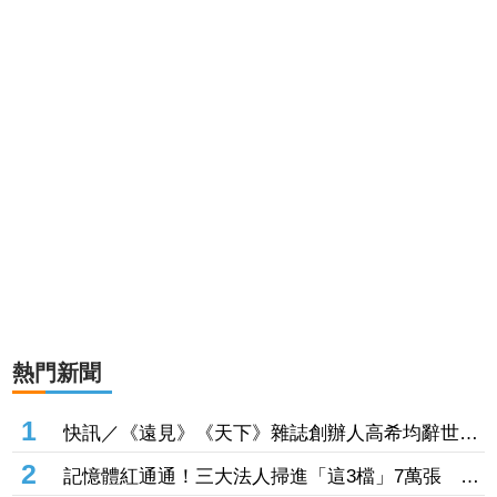
熱門新聞
1
快訊／《遠見》《天下》雜誌創辦人高希均辭世
享耆壽90歲
2
記憶體紅通通！三大法人掃進「這3檔」7萬張 砸