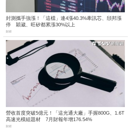
封測攜手強漲！「這檔」連4漲40.3%牽訊芯、頎邦漲
停 穎崴、旺矽都累漲30%以上
財經
營收首度突破5億元！「這光通大廠」手握800G、1.6T
高速光模組題材 7月財報年增176.54%
財經