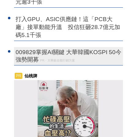
元逾3千張
打入GPU、ASIC供應鏈！這「PCB大
廠」接單動能升溫 投信狂砸28.7億元加
碼5.1千張
009829掌握AI關鍵 大華韓國KOSPI 50今
強勢開募
PR・大華銀全能行銷方案
仙桃牌
PR