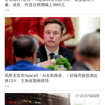
廠」成長 外資目標價喊上3665元
財經
馬斯克宣布SpaceX「AI全靠輝達」！財報亮眼股價反
挫13％ 主角收盤兩樣情
財經