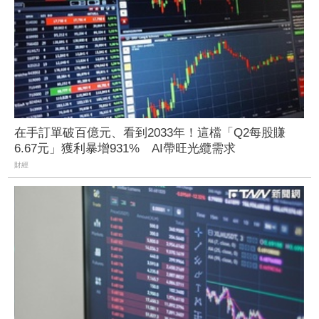
在手訂單破百億元、看到2033年！這檔「Q2每股賺
6.67元」獲利暴增931% AI帶旺光纜需求
財經