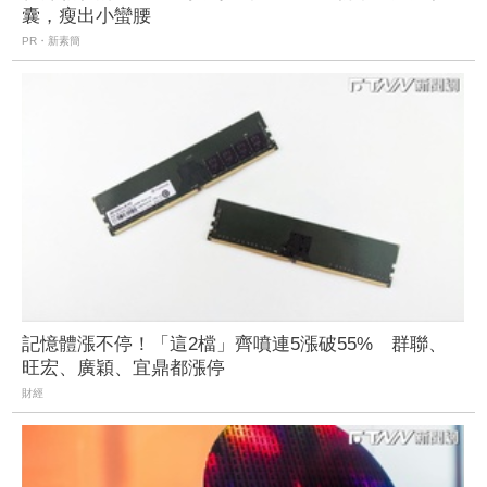
囊，瘦出小蠻腰
PR・新素簡
記憶體漲不停！「這2檔」齊噴連5漲破55% 群聯、
旺宏、廣穎、宜鼎都漲停
財經