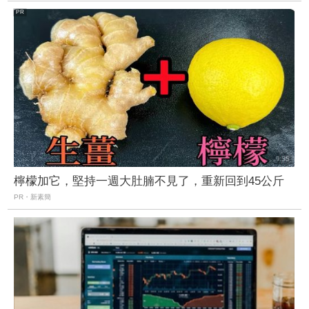
檸檬加它，堅持一週大肚腩不見了，重新回到45公斤
PR・新素簡