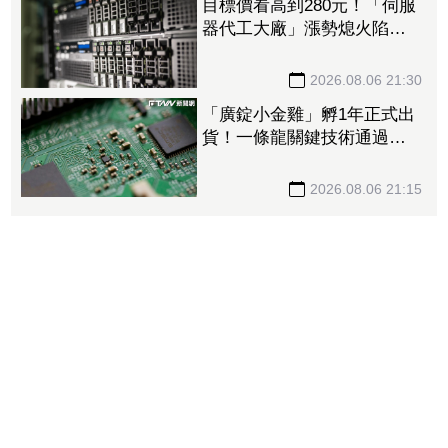
目標價看高到280元！「伺服
器代工大廠」漲勢熄火陷連2
跌 三大法人今出清1.1萬
張、抽回21億元
2026.08.06 21:30
「廣錠小金雞」孵1年正式出
貨！一條龍關鍵技術通過驗
證 拿下美系網通、雲端大
廠訂單
2026.08.06 21:15