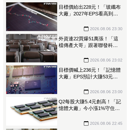
目標價給出228元！「玻纖布
大廠」2027年EPS看高到
15.72元 電子材料放量＋轉
投資挹注營收
2026.08.06 23:30
外資連22買爆51萬張！「這
檔傳產大哥」跟著聯發科發
大財 打造高效通道營收創
新高
2026.08.06 23:02
目標價喊上236元！「記憶體
大廠」EPS預計大賺53元
DRAM漲50%、Flash漲30%
獲利大增
2026.08.06 23:00
Q2每股大賺5.4元創高！「記
憶體大廠」今小漲1%守住連
5紅 自營商卻脫手449張、
抱回7549萬元
2026.08.06 22:45