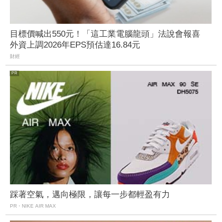
目標價喊出550元！「這工業電腦龍頭」法說會報喜
外資上調2026年EPS預估達16.84元
財經
踩著空氣，邁向極限，讓每一步都輕盈有力
PR・NIKE AIR MAX