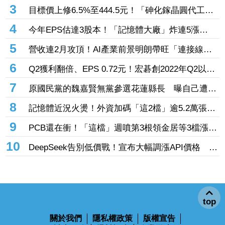
229億元連4日補貨南亞科
3
目標價上修6.5%至444.5元！「砷化鎵晶圓代工
廠」7月營收創4年半新高 1.6T光通訊開始貢獻營
4
今年EPS估達3股本！「記憶體大廠」炸連5漲
收
44% 外資卻砍近1.8萬張抱回31.5億元
5
營收連2月攻頂！AI產業前景明朗帶旺「連接線束
大廠」成長 外資目標價喊上3665元
6
Q2獲利翻倍、EPS 0.72元！宏碁創2022年Q2以來
新高 9月IFA將發表AI PC新品
7
原國民黨的魏嘉賢無黨參選花蓮縣長 曝自己遭打
壓當花蓮市長水塔還被投毒「次氯酸鈉」
8
記憶體近況火燙！外資加碼「這2檔」逾5.2萬張
旺宏獲投入近17億元、近5日大漲40%
9
PCB還在衝！「這檔」週噴第3根領金居等3檔漲
停 台燿連5漲51.5%、景碩累漲48%
10
DeepSeek告別低價戰！宣布大幅調漲API價格 AI
商業化邁入新階段
top
關於我們
隱私權政策
版權宣告