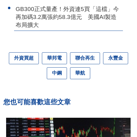
GB300正式量產！外資連5買「這檔」今
再加碼3.2萬張約58.3億元 美國AI製造
布局擴大
外資買超
華邦電
聯合再生
永豐金
中鋼
華航
您也可能喜歡這些文章