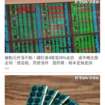
被動元件漲不動！國巨連4噴漲26%走跌、過半概念股
走弱「僅這檔」亮燈漲停 股民嘆：根本是無底洞
財經