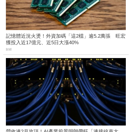
記憶體近況火燙！外資加碼「這2檔」逾5.2萬張 旺宏
獲投入近17億元、近5日大漲40%
財經
營收連2月攻頂！AI產業前景明朗帶旺「連接線束大