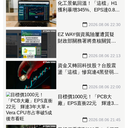
化工景氣回溫！「這檔」H1
獲利暴增345%、EPS達0.89
元 八大公股調節逾千萬元
2026.08.06 22:30
EZ WAY個資風險屢遭質疑
財政部關務署將查核關貿公
司、檢討是否統一收費正式
委任
2026.08.06 22:13
資金又轉回科技股？台股震
盪「這檔」慘寫連4黑登弱勢
股王 國票金、潤泰新也淪
大盤刀下魂
2026.08.06 22:00
目標價1000元！「PCB大
廠」EPS直衝22元 輝達3年
大單＋Vera CPU市占率破5成
後市看旺
2026.08.06 21:45