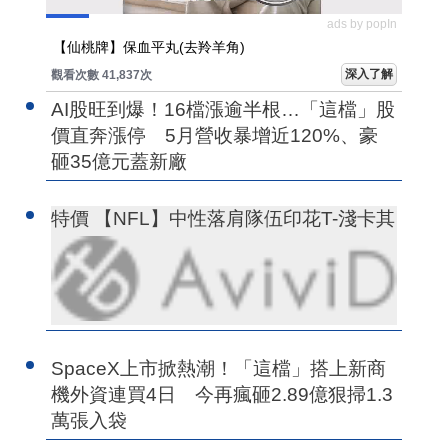
ads by popIn
【仙桃牌】保血平丸(去羚羊角)
深入了解
觀看次數 41,837次
AI股旺到爆！16檔漲逾半根…「這檔」股
價直奔漲停 5月營收暴增近120%、豪
砸35億元蓋新廠
特價 【NFL】中性落肩隊伍印花T-淺卡其
SpaceX上市掀熱潮！「這檔」搭上新商
機外資連買4日 今再瘋砸2.89億狠掃1.3
萬張入袋