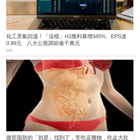
化工景氣回溫！「這檔」H1獲利暴增345%、EPS達
0.89元 八大公股調節逾千萬元
財經
腹部脂肪的「剋星」找到了，常吃這幾物，吃走大肚