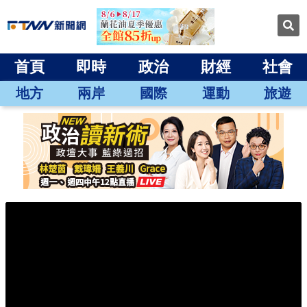
首頁
即時
政治
財經
社會
地方
兩岸
國際
運動
旅遊