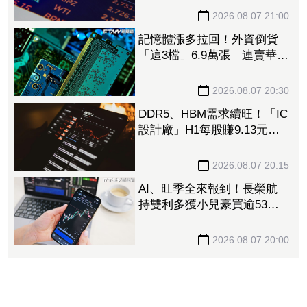
2026.08.07 21:00
記憶體漲多拉回！外資倒貨
「這3檔」6.9萬張 連賣華邦
電2天捲102億元
2026.08.07 20:30
DDR5、HBM需求續旺！「IC
設計廠」H1每股賺9.13元
董座：搶晶圓產能比毛利率
更重要
2026.08.07 20:15
AI、旺季全來報到！長榮航
持雙利多獲小兒豪買逾53萬
張成寵兒 「這檔」前7月營
收狂超去年全年也獲青睞
2026.08.07 20:00