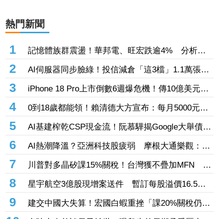
熱門新聞
1
記憶體族群震盪！華邦電、旺宏跌逾4% 分析師
點名「這2檔」多頭：布局看技術面
2
AI伺服器同步臉綠！投信減倉「這3檔」1.1萬張
投信連砍緯創2刀帶走18.96億元
3
iPhone 18 Pro上市倒數6週爆危機！傳10億美元晶
片卡封裝「躺在廠房」 恐面臨庫存不足
4
0到18歲都能領！賴清德大方宣布：每月5000元成
長津貼 婚、產假全面加碼
5
AI基建榨乾CSP現金流！阮慕驊揭Google大舉債衝
擊
6
AI熱潮降溫？亞洲科技股疲弱 摩根大通樂觀：長
期投資趨勢未變
7
川普對多晶矽課15%關稅！台灣獲不疊加MFN 行
政院：對台影響有限
8
星宇航空3億股現增案送件 暫訂每股溢價16.5
元、預計募資49.5億元
9
建交中國大失算！宏國白蝦重挫「課20%關稅仍要
賣台灣」 外媒曝出口量差4倍