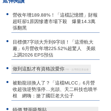
延伸閱讀
營收年增189.88%！「這檔記憶體」財報
超旺卻1原因慘遭市場下殺 爆量14.3萬
張翻黑
目標價7字頭大升到9字頭！「這滑軌大
廠」6月營收年增225.52%超驚人 美銀
上調2026 EPS預估
做到這點才有資格說愛你
PR・台灣癌症基金會
被動龍頭換人了？「這檔MLCC」6月營
收超強逆勢漲停…光頡、天二科技也噴半
根 網嗨：搶了國巨老大位子
特價 雙面吸盤貼