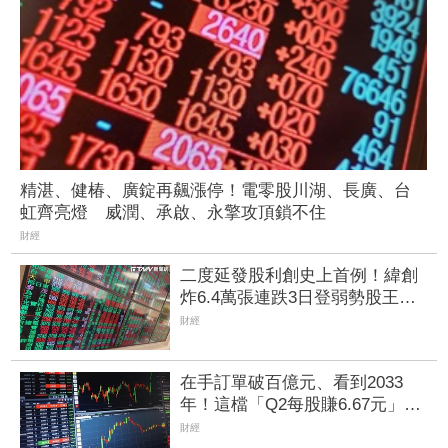
精湛、健椿、廣錠再飆漲停！電零股川湖、長廣、台
虹齊亮燈 威潤、承啟、永擎攻頂鎖不住
財經
二度延發股利創史上首例！緯創
炸6.4萬張連跌3日登弱勢股王
金管會要求集保、證交所了解
財經
在手訂單破百億元、看到2033
年！這檔「Q2每股賺6.67元」獲
利暴增931% AI帶旺光纜需求
財經