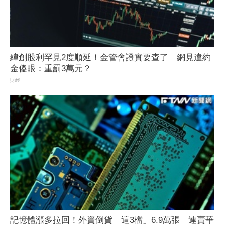
緯創股利罕見2度順延！金管會證實要查了 網見違約
金傻眼：重罰3萬元？
財經
記憶體漲多拉回！外資倒貨「這3檔」6.9萬張 連賣華