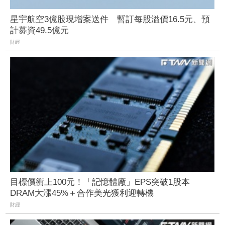
星宇航空3億股現增案送件 暫訂每股溢價16.5元、預
計募資49.5億元
財經
目標價衝上100元！「記憶體廠」EPS突破1股本
DRAM大漲45%＋合作美光獲利迎轉機
財經