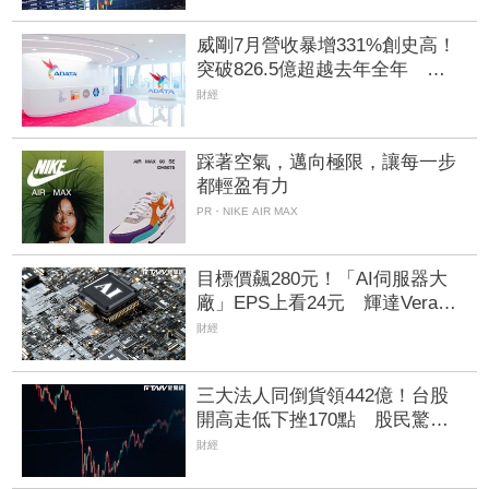
威剛7月營收暴增331%創史高！
突破826.5億超越去年全年
DRAM漲價潮助攻Q3再登峰
財經
踩著空氣，邁向極限，讓每一步
都輕盈有力
PR・NIKE AIR MAX
目標價飆280元！「AI伺服器大
廠」EPS上看24元 輝達Vera
Rubin、超微Helios量產營運爆發
財經
三大法人同倒貨領442億！台股
開高走低下挫170點 股民驚：
大哥你怎麼逃了
財經