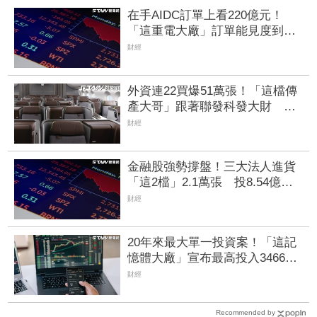
在手AIDC訂單上看220億元！
「這重電大廠」訂單能見度到
2029年 領士電共喊：產業5年
財經
熱度不減
外資連22買爆51萬張！「這檔傳
產大哥」跟著聯發科發大財 打
造高效通道營收創新高
財經
金融股強勢撐盤！三大法人進貨
「這2檔」2.1萬張 投8.54億元
連12日進場三商壽
財經
20年來最大單一投資案！「這記
憶體大廠」宣布最高投入3466億
元擴產 第二季合併財報出爐
財經
Recommended by