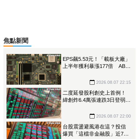
焦點新聞
EPS飆5.53元！「載板大廠」
上半年獲利暴漲177倍 ABF
漲50%、BT漲70%毛利衝高
2026.08.07 22:15
二度延發股利創史上首例！
緯創炸6.4萬張連跌3日登弱勢
股王 金管會要求集保、證
交所了解
2026.08.07 22:00
台股震盪避風港在這？投信
爆買「這檔非金融股」近7千