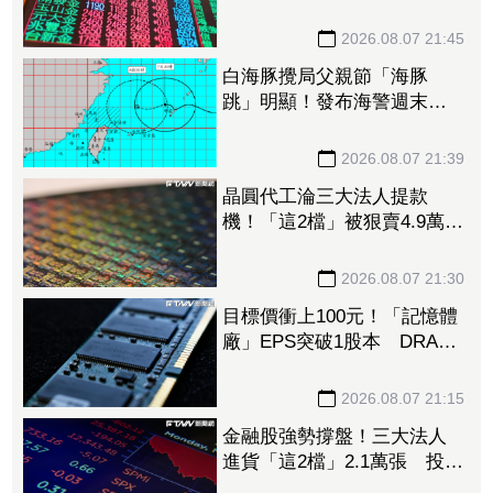
張居冠 第一金連17買同步
上榜
2026.08.07 21:45
白海豚攪局父親節「海豚
跳」明顯！發布海警週末影
響最劇 專家：外圍雨帶今
晚進入陸地
2026.08.07 21:39
晶圓代工淪三大法人提款
機！「這2檔」被狠賣4.9萬
張 聯電中刀失血38.2億元跌
4.53%
2026.08.07 21:30
目標價衝上100元！「記憶體
廠」EPS突破1股本 DRAM
大漲45%＋合作美光獲利迎
轉機
2026.08.07 21:15
金融股強勢撐盤！三大法人
進貨「這2檔」2.1萬張 投
8.54億元連12日進場三商壽