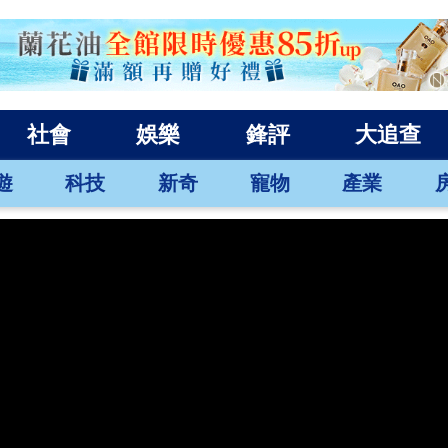
社會
娛樂
鋒評
大追查
遊
科技
新奇
寵物
產業