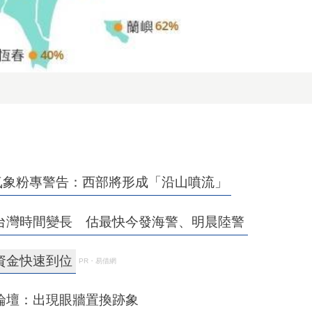
氣象粉專警告：西部將形成「沿山噴流」
台灣時間變長 估最快今發海警、明晨陸警
資金快速到位
PR・易借網
論壇：出現眼牆置換跡象