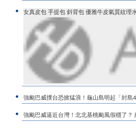
女真皮包 手提包 斜背包 優雅牛皮氣質紋理水桶包
強颱巴威撲台恐掀猛浪！龜山島明起「封島
強颱巴威逼近台灣！北北基桃颱風假穩了？ 