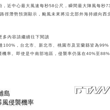
動，近中心最大風速每秒58公尺，瞬間最大陣風每秒7
里。路徑潛勢預測顯示，颱風未來將沿北部外海持續向西
 更多內容請繼續往下閱讀
達100%，台北市、新北市、桃園市及宜蘭縣皆為99
襲機率。即使是中南部地區，侵襲率仍落在40%至88