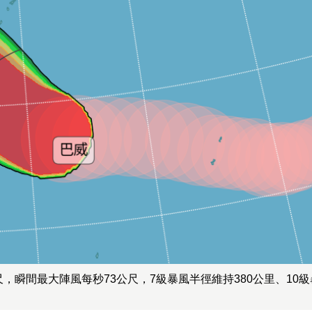
，瞬間最大陣風每秒73公尺，7級暴風半徑維持380公里、10