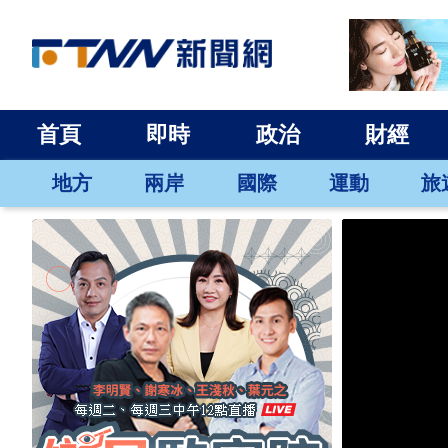
首頁
即時
政治
財經
地方
兩岸
國際
運動
旅