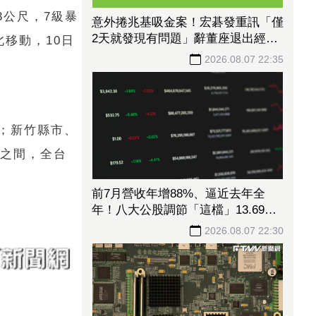
3公尺，7級暴
意外捲兆基吸金案！宏碁發重訊「僅
2天就發現有問題」辭董座退出經
北移動，10日
營：內部存在管理缺失
2026.08.07 22:35
%；新竹縣市、
%之間，全台
前7月營收年增88%、逼近去年全
年！八大公股調節「這檔」13.69億
元逾7.4千張
2026.08.07 22:30