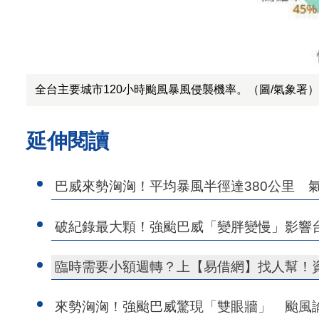
全台主要城市120小時颱風暴風侵襲機率。（圖/氣象署）
延伸閱讀
巴威來勢洶洶！平均暴風半徑達380公里 
破紀錄最大顆！強颱巴威「變胖變慢」影響
臨時需要小額週轉？上【易借網】找人幫！
來勢洶洶！強颱巴威驚現「雙眼牆」 颱風