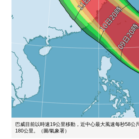
巴威目前以時速19公里移動，近中心最大風速每秒58公尺
180公里。（圖/氣象署）