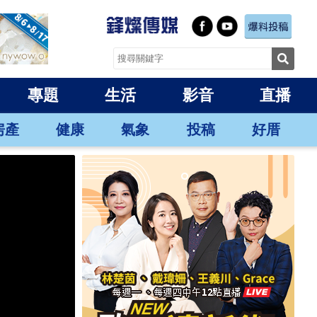
專題
生活
影音
直播
房產
健康
氣象
投稿
好厝