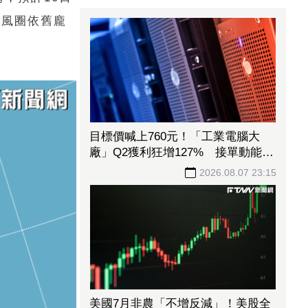
暴風圈依舊龐
目標價喊上760元！「工業電腦大
廠」Q2獲利狂增127% 接單動能強
大EPS有望衝23元
2026.08.07 23:15
美國7月非農「不增反減」！美股全