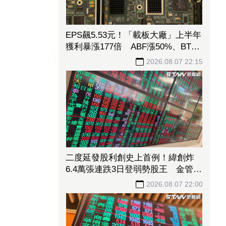
EPS飆5.53元！「載板大廠」上半年
獲利暴漲177倍 ABF漲50%、BT漲
70%毛利衝高
2026.08.07 22:15
二度延發股利創史上首例！緯創炸
6.4萬張連跌3日登弱勢股王 金管會
要求集保、證交所了解
2026.08.07 22:00