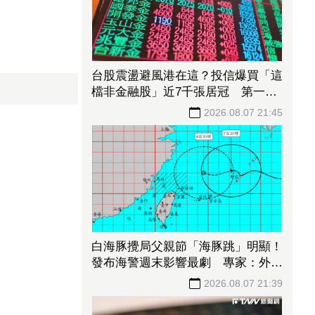
台股震盪避風港在這？投信爆買「這
檔非金融股」近7千張居冠 第一金
連17買同步上榜
2026.08.07 21:45
白海豚攪局父親節「海豚跳」明顯！
發布海警週末影響最劇 專家：外圍
雨帶今晚進入陸地
2026.08.07 21:39