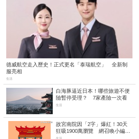
德威航空走入歷史！正式更名「泰瑞航空」 全新制
服亮相
生活
白海豚逼近日本！哪些旅遊不便
險暫停受理？ 7家產險一次看
生活
故宮南院因「2字」爆紅！30天
狂吸1900萬瀏覽 網召喚小編狂
發祭品文
生活