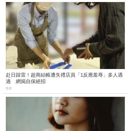
赴日踩雷！超商結帳遭失禮店員「1反應羞辱」多人遇
過 網揭自保絕招
生活