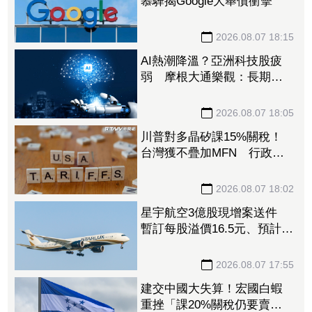
慕驊揭Google大舉債衝擊
2026.08.07 18:15
AI熱潮降溫？亞洲科技股疲
弱 摩根大通樂觀：長期投
資趨勢未變
2026.08.07 18:05
川普對多晶矽課15%關稅！
台灣獲不疊加MFN 行政
院：對台影響有限
2026.08.07 18:02
星宇航空3億股現增案送件
暫訂每股溢價16.5元、預計募
資49.5億元
2026.08.07 17:55
建交中國大失算！宏國白蝦
重挫「課20%關稅仍要賣台