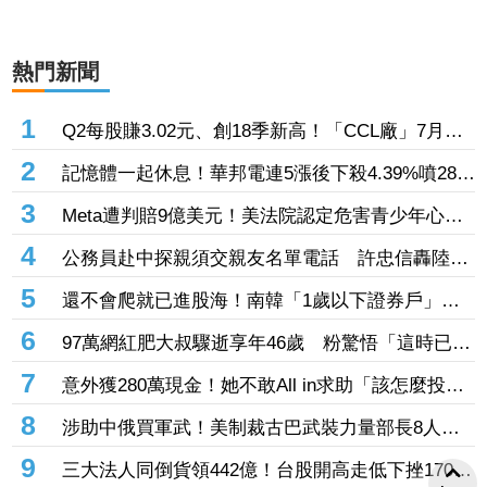
熱門新聞
1
Q2每股賺3.02元、創18季新高！「CCL廠」7月營
收創近4年高 AI伺服器助攻下半年成長
2
記憶體一起休息！華邦電連5漲後下殺4.39%噴286
億元 「這檔」累漲40%後也走弱炸315億元
3
Meta遭判賠9億美元！美法院認定危害青少年心理
健康 要求5年內調整未成年用戶機制
4
公務員赴中探親須交親友名單電話 許忠信轟陸委
會：不能用國安當藉口無限上綱
5
還不會爬就已進股海！南韓「1歲以下證券戶」暴
增3倍 美股ETF成熱門標的
6
97萬網紅肥大叔驟逝享年46歲 粉驚悟「這時已現
端倪」：一直覺得不對勁
7
意外獲280萬現金！她不敢All in求助「該怎麼投
資」 網一面倒建議：專心存0050就好
8
涉助中俄買軍武！美制裁古巴武裝力量部長8人、5
公司 聯合國示警：恐讓古巴陷入國家危機
9
三大法人同倒貨領442億！台股開高走低下挫170