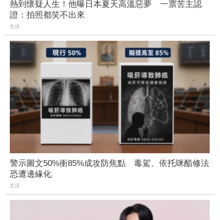
熱到懷疑人生！他曝日本夏天高溫惡夢 一票苦主認
證：拍照都笑不出來
生活
警示圖文50%衝85%成攻防焦點 毒駕、依托咪酯修法
恐遭邊緣化
生活