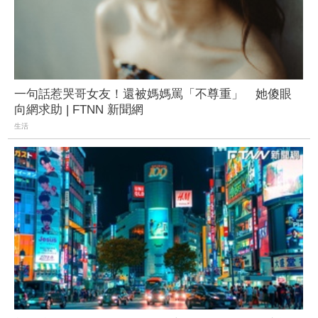
一句話惹哭哥女友！還被媽媽罵「不尊重」 她傻眼
向網求助 | FTNN 新聞網
生活