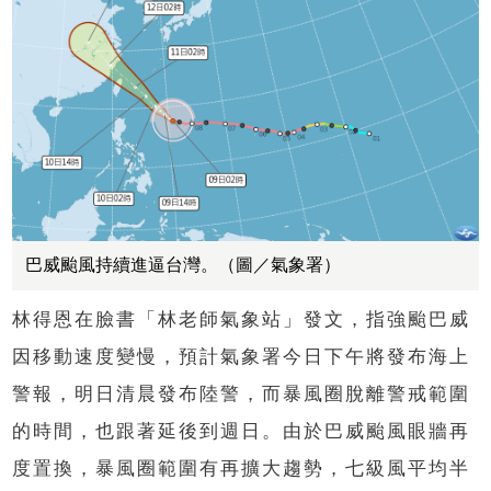
巴威颱風持續進逼台灣。（圖／氣象署）
林得恩在臉書「林老師氣象站」發文，指強颱巴威
因移動速度變慢，預計氣象署今日下午將發布海上
警報，明日清晨發布陸警，而暴風圈脫離警戒範圍
的時間，也跟著延後到週日。由於巴威颱風眼牆再
度置換，暴風圈範圍有再擴大趨勢，七級風平均半