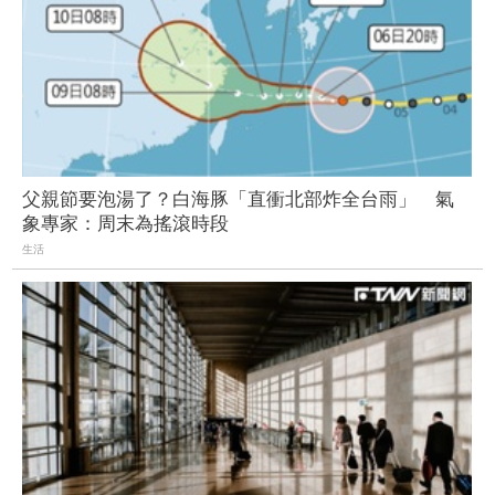
父親節要泡湯了？白海豚「直衝北部炸全台雨」 氣
象專家：周末為搖滾時段
生活