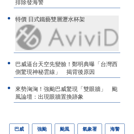
排除發海警
特價 日式鐵藝雙層瀝水杯架
巴威逼台天空先變臉！鄭明典曝「台灣西
側驚現神秘雲線」 揭背後原因
來勢洶洶！強颱巴威驚現「雙眼牆」 颱
風論壇：出現眼牆置換跡象
巴威
強颱
颱風
氣象署
海警