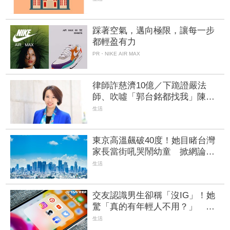
踩著空氣，邁向極限，讓每一步
都輕盈有力
PR・NIKE AIR MAX
律師詐慈濟10億／下跪證嚴法
師、吹噓「郭台銘都找我」陳昱
瑄涉詐遭訴 魏平政驚：她家底
生活
雄厚
東京高溫飆破40度！她目睹台灣
家長當街吼哭鬧幼童 掀網論
戰：有沒有在做功課
生活
交友認識男生卻稱「沒IG」！她
驚「真的有年輕人不用？」 網
揭背後原因
生活