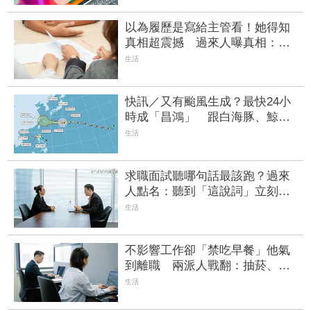
以為履歷是寫給主管看！她得知
真相超震撼 過來人曝真相：較
熱門的職缺還會用AI篩關鍵字
生活
快訊／又有颱風生成？最快24小
時成「昌鴻」 跟白海豚、鯨魚
恐「三颱共存」
生活
求職面試聽哪句話最該跑？過來
人點名：聽到「這說詞」立刻提
高警覺
生活
不影響工作卻「禁吃早餐」他氣
到離職 兩派人戰翻：抽菸、下
午茶就可以？
生活