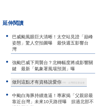
延伸閱讀
巴威颱風眼巨大清晰！太空站見證「巔峰
姿態」驚人空拍圖曝 最快週五影響台
灣
強颱巴威下周襲台？北轉幅度將成影響關
鍵 最新「氣象署風場預測」曝
做到這點才有資格說愛你
PR・台灣癌症基金會
中颱白海豚持續進逼！專家揭「父親節最
靠近台灣」未來10天路徑曝 掠過北部不