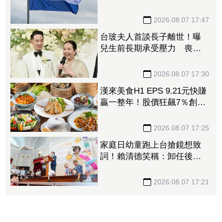
灣」 外媒曝出口量差4倍
2026.08.07 17:47
台玻夫人首談長子離世！曝
兒生前長期承受壓力 喪子
後她悲痛足不出戶
2026.08.07 17:30
漢來美食H1 EPS 9.21元快賺
贏一整年！股價狂飆7％創3
年來新高 「最難訂Buffet」
瘋狂吸金
2026.08.07 17:25
家庭日幼童跑上台搶鏡想致
詞！賴清德笑稱：卸任後再
交棒給你
2026.08.07 17:21