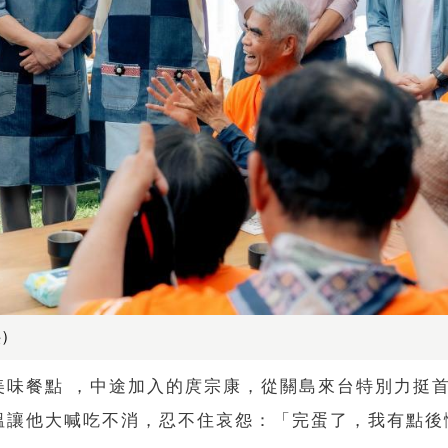
供）
美味餐點 ，中途加入的庹宗康，從關島來台特別力挺
溫讓他大喊吃不消，忍不住哀怨：「完蛋了，我有點後