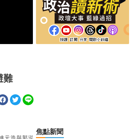
避難
焦點新聞
姚元浩與郭泓