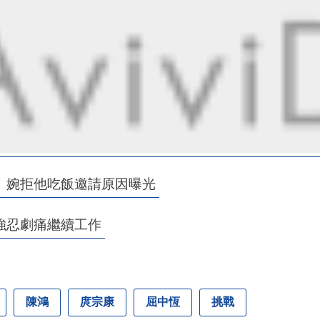
 婉拒他吃飯邀請原因曝光
強忍劇痛繼續工作
陳鴻
庹宗康
屈中恆
挑戰