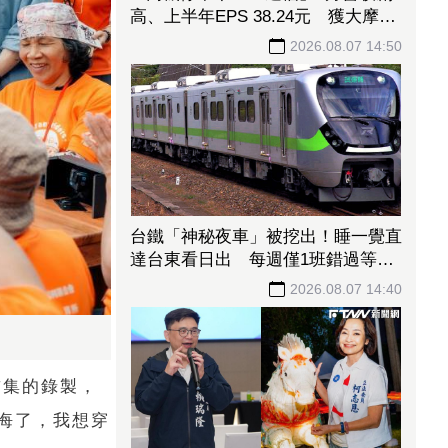
高、上半年EPS 38.24元 獲大摩喊
買、12000元目標價
2026.08.07 14:50
台鐵「神秘夜車」被挖出！睡一覺直
達台東看日出 每週僅1班錯過等下
週
2026.08.07 14:40
首集的錄製，
悔了，我想穿