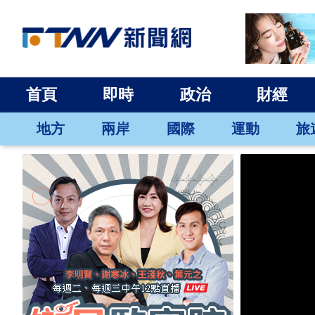
首頁
即時
政治
財經
地方
兩岸
國際
運動
旅