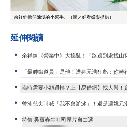
余祥銓擔任陳鴻的小幫手。（圖／好看娛樂提供）
延伸閱讀
余祥銓《營業中》大搗亂！「路邊到處找山
「最帥鐵道員」是他！遭姚元浩狂虧：你轉
臨時需要小額週轉？上【易借網】找人幫！
曾沛慈尖叫喊「我不會游泳」！還是遭姚元
特價 吳寶春生吐司厚片自由選