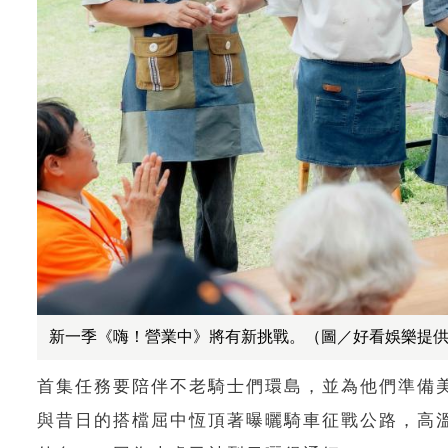
新一季《嗨！營業中》將有新挑戰。（圖／好看娛樂提
首集任務要陪伴不老騎士們環島，並為他們準備
與昔日的搭檔屈中恆頂著曝曬騎車征戰公路，高