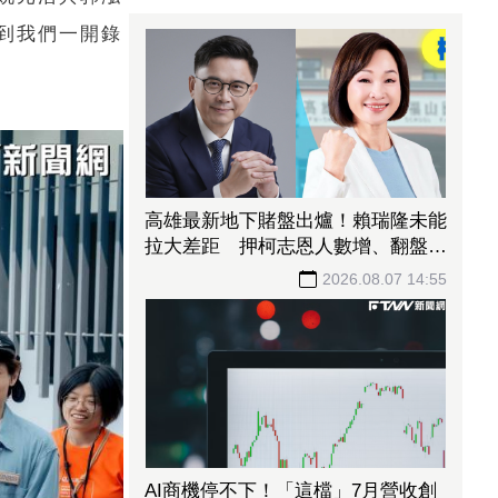
到我們一開錄
高雄最新地下賭盤出爐！賴瑞隆未能
拉大差距 押柯志恩人數增、翻盤仍
有變數
2026.08.07 14:55
AI商機停不下！「這檔」7月營收創