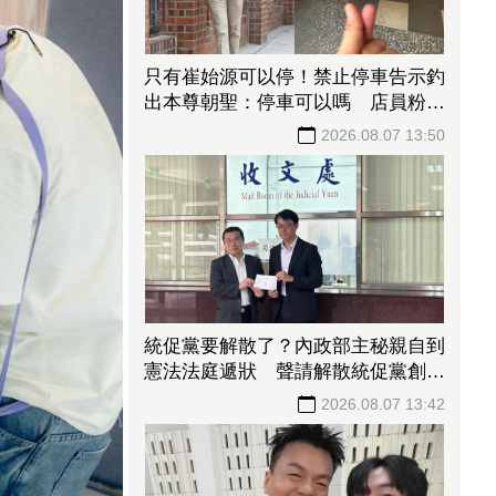
只有崔始源可以停！禁止停車告示釣
出本尊朝聖：停車可以嗎 店員粉絲
嚇傻
2026.08.07 13:50
統促黨要解散了？內政部主秘親自到
憲法法庭遞狀 聲請解散統促黨創下
憲政首例
2026.08.07 13:42