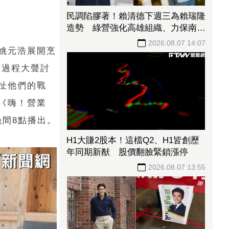
民調陷膠著！賴清德下週三為賴瑞隆
造勢 綠營強化高雄組織、力保南臺
灣不失
2026.08.07 14:07
姚元浩展開烹
煮過程大聲討
扯他們的戰
《嗨！營業
晚間8點播出。
H1大賺2股本！這檔Q2、H1皆創歷
年同期新猷 股價翻臉緊鎖漲停
2026.08.07 13:55