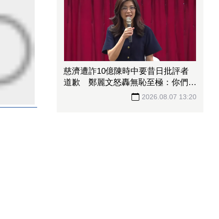
慈濟遭詐10億陳時中要昔日批評者
道歉 鄭麗文怒轟無恥至極：你們該
向全民下跪
2026.08.07 13:20