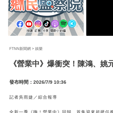
FTNN新聞網
娛樂
《營業中》爆衝突！陳鴻、姚
發布時間：2026/7/9 10:36
記者吳雨婕／綜合報導
全新一季《嗨！營業中》回歸，首集迎來超硬任