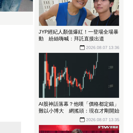
JYP經紀人顏值爆紅！一登場全場暴
動 紛絲嗨喊：拜託直接出道
2026.08.07 13:36
AI股神話落幕？他嘆「價格都定錨」
難以小博大 網搖頭：現在才剛開始
2026.08.07 13:35