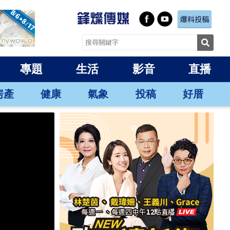
專題
生活
影音
直播
房產
健康
氣象
投稿
好厝