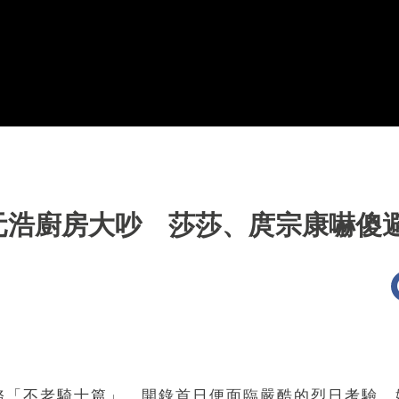
元浩廚房大吵 莎莎、庹宗康嚇傻
務「不老騎士篇」，開錄首日便面臨嚴酷的烈日考驗，