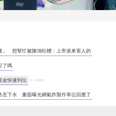
豬」 想幫忙被陳鴻吐槽：上帝派來害人的
行了嗎
資金快速到位
PR・易借網
浩丟下水 畫面曝光網氣炸製作單位回應了