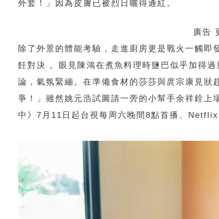
外套！」因為皮膚已被烈日曬得通紅。
廣告
除了外景的體能考驗，走進廚房更是戰火一觸即
飪對決 。眼見陳鴻在煮魚料理時鹽巴似乎加得
論，氣氛緊繃。在準備食材的莎莎與庹宗康見狀
爭！」雖然姚元浩試圖請一旁的小幫手余祥銓上
中》7月11日起台視每周六晚間8點首播、Netf