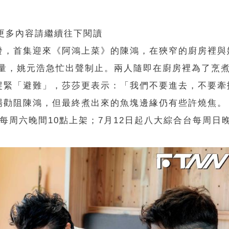
 更多內容請繼續往下閱讀
發，首集迎來《阿鴻上菜》的陳鴻，在狹窄的廚房裡與
過量，姚元浩急忙出聲制止。兩人隨即在廚房裡為了烹
趕緊「避難」，莎莎更表示：「我們不要進去，不要牽
場勸阻陳鴻，但最終煮出來的魚塊邊緣仍有些許燒焦。
lix每周六晚間10點上架；7月12日起八大綜合台每周日