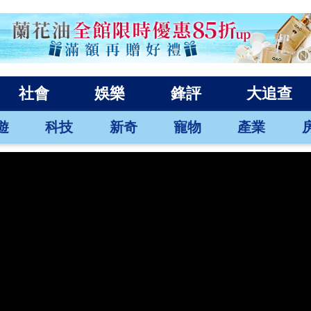
社會
娛樂
鋒評
大追查
遊
科技
新奇
寵物
產業