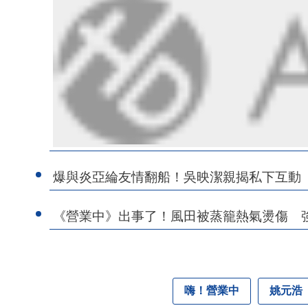
爆與炎亞綸友情翻船！吳映潔親揭私下互動
《營業中》出事了！風田被蒸籠熱氣燙傷 
嗨！營業中
姚元浩