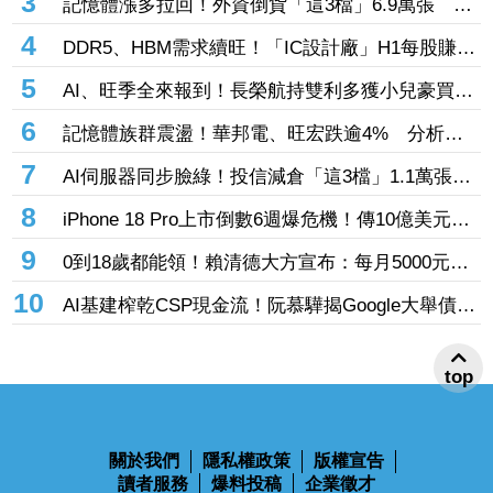
張 投8.54億元連12日進場三商壽
3
記憶體漲多拉回！外資倒貨「這3檔」6.9萬張 連
賣華邦電2天捲102億元
4
DDR5、HBM需求續旺！「IC設計廠」H1每股賺
9.13元 董座：搶晶圓產能比毛利率更重要
5
AI、旺季全來報到！長榮航持雙利多獲小兒豪買逾
53萬張成寵兒 「這檔」前7月營收狂超去年全年
6
記憶體族群震盪！華邦電、旺宏跌逾4% 分析師
也獲青睞
點名「這2檔」多頭：布局看技術面
7
AI伺服器同步臉綠！投信減倉「這3檔」1.1萬張
投信連砍緯創2刀帶走18.96億元
8
iPhone 18 Pro上市倒數6週爆危機！傳10億美元晶
片卡封裝「躺在廠房」 恐面臨庫存不足
9
0到18歲都能領！賴清德大方宣布：每月5000元成
長津貼 婚、產假全面加碼
10
AI基建榨乾CSP現金流！阮慕驊揭Google大舉債衝
擊
top
關於我們
隱私權政策
版權宣告