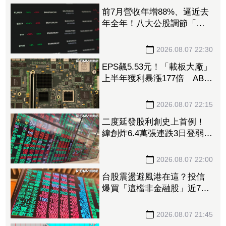
前7月營收年增88%、逼近去
年全年！八大公股調節「這
檔」13.69億元逾7.4千張
2026.08.07 22:30
EPS飆5.53元！「載板大廠」
上半年獲利暴漲177倍 ABF
漲50%、BT漲70%毛利衝高
2026.08.07 22:15
二度延發股利創史上首例！
緯創炸6.4萬張連跌3日登弱勢
股王 金管會要求集保、證
交所了解
2026.08.07 22:00
台股震盪避風港在這？投信
爆買「這檔非金融股」近7千
張居冠 第一金連17買同步
上榜
2026.08.07 21:45