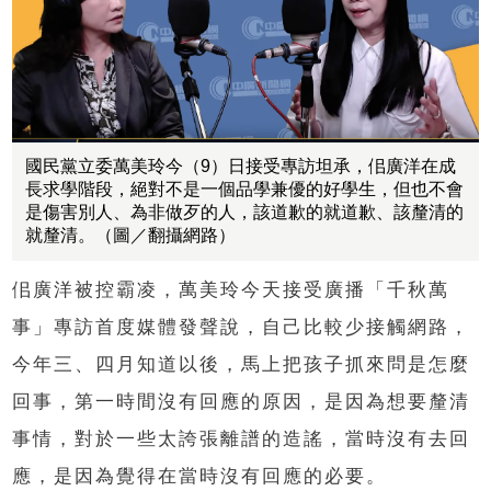
國民黨立委萬美玲今（9）日接受專訪坦承，佀廣洋在成
長求學階段，絕對不是一個品學兼優的好學生，但也不會
是傷害別人、為非做歹的人，該道歉的就道歉、該釐清的
就釐清。（圖／翻攝網路）
佀廣洋被控霸凌，萬美玲今天接受廣播「千秋萬
事」專訪首度媒體發聲說，自己比較少接觸網路，
今年三、四月知道以後，馬上把孩子抓來問是怎麼
回事，第一時間沒有回應的原因，是因為想要釐清
事情，對於一些太誇張離譜的造謠，當時沒有去回
應，是因為覺得在當時沒有回應的必要。