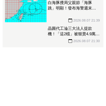
白海豚攪局父親節「海豚
跳」明顯！發布海警週末影
響最劇 專家：外圍雨帶今
晚進入陸地
2026.08.07 21:39
晶圓代工淪三大法人提款
機！「這2檔」被狠賣4.9萬
張 聯電中刀失血38.2億元跌
4.53%
2026.08.07 21:30