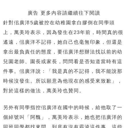
廣告 更多內容請繼續往下閱讀
針對佀廣洋5歲被控在幼稚園拿白膠倒在同學頭
上，萬美玲表示，因為發生在23年前，時間真的很
遙遠，佀廣洋不記得，她自己也毫無印象，但還是
拿出最負責任的態度，要佀廣洋想辦法找以前的幼
兒園老師、園長或家長，問問看是否知道當時有這
件事。佀廣洋說：「我是真的不記得，我不能說那
時候沒發生。所以願意為他現在的感受來致歉」，
對於這樣的做法，萬美玲也贊同。
另外有同學指控佀廣洋在國中的時候，給他取了一
個綽號叫「阿醜」，萬美玲表示，她也把佀廣洋的
同班同學都找來問，到底有沒有霸淩這件事，這些