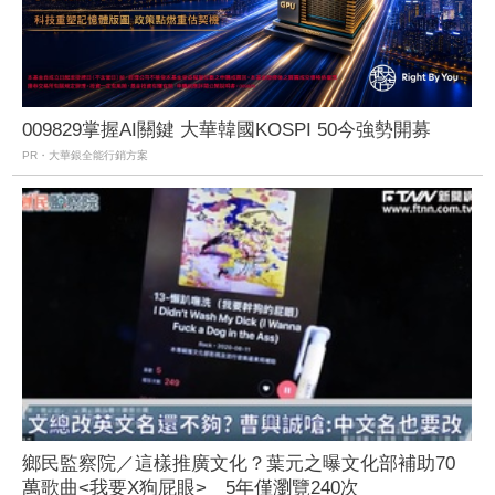
009829掌握AI關鍵 大華韓國KOSPI 50今強勢開募
PR・大華銀全能行銷方案
鄉民監察院／這樣推廣文化？葉元之曝文化部補助70
萬歌曲<我要X狗屁眼> 5年僅瀏覽240次