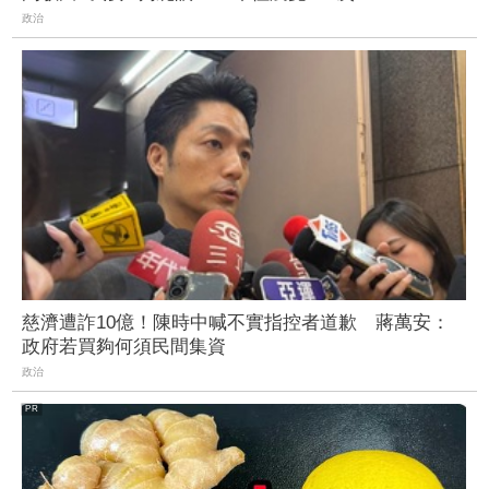
政治
慈濟遭詐10億！陳時中喊不實指控者道歉 蔣萬安：
政府若買夠何須民間集資
政治