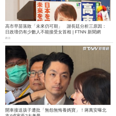
高市早苗落敗「未來仍可期」 謝長廷分析三原因：
日政壇仍有少數人不能接受女首相 | FTNN 新聞網
政治
開車接送孩子遭批「無怨無悔養媽寶」！蔣萬安曝北
市4成家長2大考量