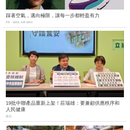
踩著空氣，邁向極限，讓每一步都輕盈有力
PR・NIKE AIR MAX
19批中聯產品重新上架！莊瑞雄：要兼顧供應秩序和
人民健康
政治