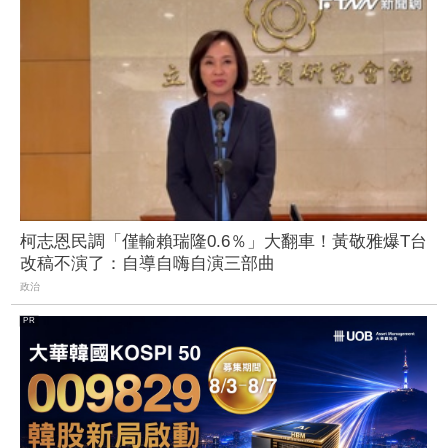
柯志恩民調「僅輸賴瑞隆0.6％」大翻車！黃敬雅爆T台
改稿不演了：自導自嗨自演三部曲
政治