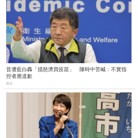
昔遭藍白轟「擋慈濟買疫苗」 陳時中苦喊：不實指
控者應道歉
政治