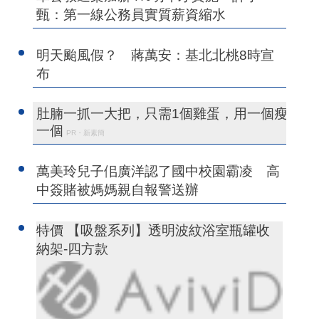
甄：第一線公務員實質薪資縮水
明天颱風假？ 蔣萬安：基北北桃8時宣
布
肚腩一抓一大把，只需1個雞蛋，用一個瘦
一個
PR・新素簡
萬美玲兒子佀廣洋認了國中校園霸凌 高
中簽賭被媽媽親自報警送辦
特價 【吸盤系列】透明波紋浴室瓶罐收
納架-四方款