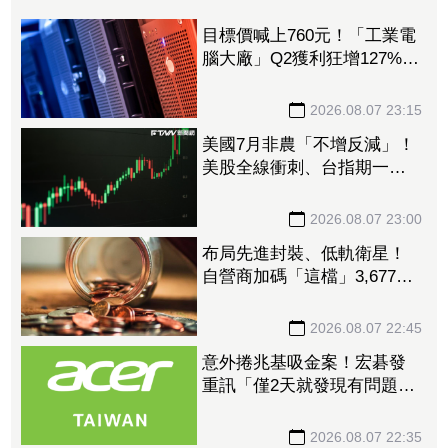
目標價喊上760元！「工業電
腦大廠」Q2獲利狂增127%
接單動能強大EPS有望衝23
元
2026.08.07 23:15
美國7月非農「不增反減」！
美股全線衝刺、台指期一度
衝破45K
2026.08.07 23:00
布局先進封裝、低軌衛星！
自營商加碼「這檔」3,677萬
元逾1.4千張 加速高值化轉
型
2026.08.07 22:45
意外捲兆基吸金案！宏碁發
重訊「僅2天就發現有問題」
辭董座退出經營：內部存在
管理缺失
2026.08.07 22:35