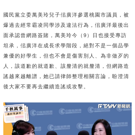
國民黨立委萬美玲兒子佀廣洋參選桃園市議員，被
爆過去經常霸凌同學涉及違法行為，佀廣洋最後出
面承認曾網路簽賭，萬美玲今（9）日也接受專訪
坦承，佀廣洋在成長求學階段，絕對不是一個品學
兼優的好學生，但也不會是傷害別人、為非做歹的
人，該道歉的就道歉、該釐清的就釐清，但網路造
謠越來越離譜，她已請律師整理相關言論，盼澄清
後大家不要再去繼續造謠或攻擊。