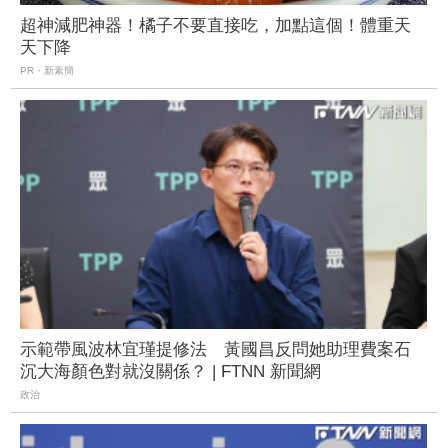
超神減肥神器！橘子不要直接吃，加點這個！體重天
天下降
PR・新素簡
示範帶風波林宜瑾提修法 黃國昌反問她助理費案石
沉大海顏色對就沒關係？ | FTNN 新聞網
政治