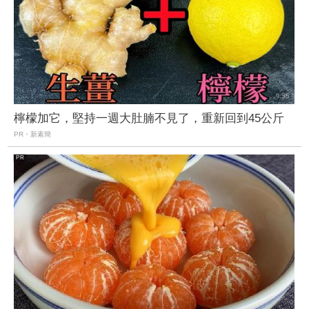
檸檬加它，堅持一週大肚腩不見了，重新回到45公斤
PR・新素簡