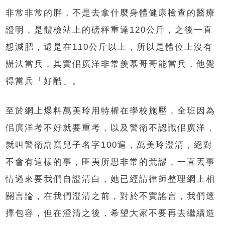
非常非常的胖，不是去拿什麼身體健康檢查的醫療
證明，是體檢站上的磅秤重達120公斤，之後一直
想減肥，還是在110公斤以上，所以是體位上沒有
辦法當兵，其實佀廣洋非常羨慕哥哥能當兵，他覺
得當兵「好酷」。
至於網上爆料萬美玲用特權在學校施壓，全班因為
佀廣洋考不好就要重考，以及警衛不認識佀廣洋，
就叫警衛罰寫兒子名字100遍，萬美玲澄清，絕對
不會有這樣的事，匪夷所思非常的荒謬，一直丟事
情過來要我們自證清白，她已經請律師整理網上相
關言論，在我們澄清之前，對於不實謠言，我們選
擇包容，但在澄清之後，希望大家不要再去繼續造