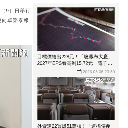
（9）日舉行
院向卓榮泰報
目標價給出228元！「玻纖布大廠」
2027年EPS看高到15.72元 電子材
料放量＋轉投資挹注營收
2026.08.06 23:30
外資連22買爆51萬張！「這檔傳產