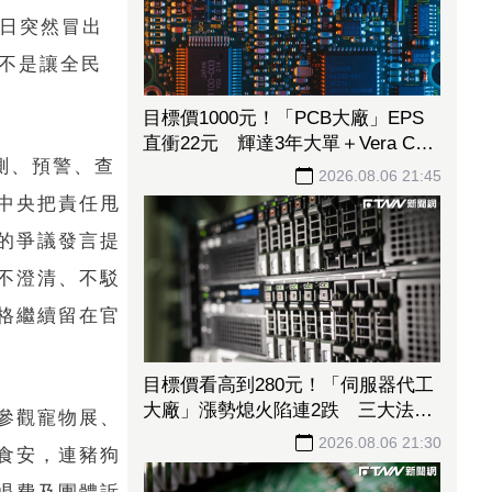
4日突然冒出
而不是讓全民
目標價1000元！「PCB大廠」EPS
直衝22元 輝達3年大單＋Vera CPU
測、預警、查
市占率破5成後市看旺
2026.08.06 21:45
中央把責任甩
的爭議發言提
不澄清、不駁
格繼續留在官
目標價看高到280元！「伺服器代工
大廠」漲勢熄火陷連2跌 三大法人
參觀寵物展、
今出清1.1萬張、抽回21億元
2026.08.06 21:30
食安，連豬狗