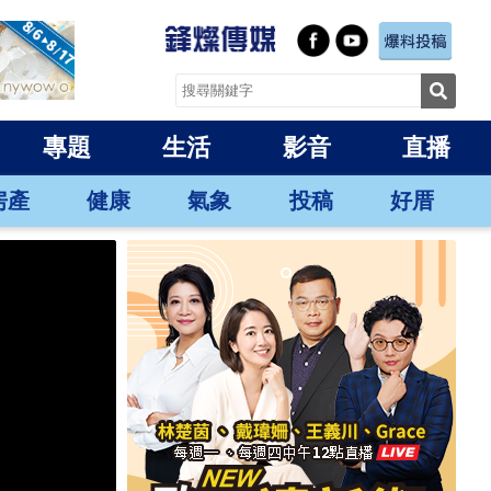
專題
生活
影音
直播
房產
健康
氣象
投稿
好厝