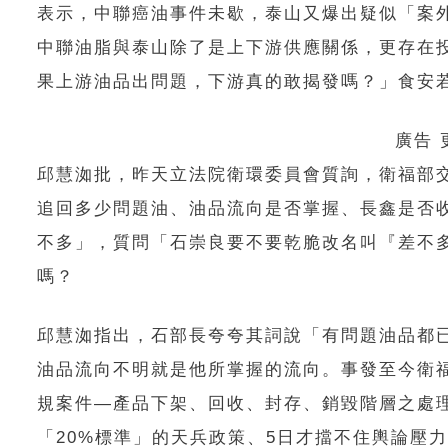
表示，中聯癌油事件未歇，泰山又爆出疑似「案
中聯油脂與泰山除了是上下游供應關係，更存在
果上游油品出問題，下游真的敢揭發嗎？」食安
廣告
邱慧洳批，昨天立法院衛環委員會質詢，衛福部交
追回多少問題油、油品流向是否掌握、長鑫是否
不多」，質問「石崇良要不要乾脆改名叫『差不
嗎？
邱慧洳指出，石部長夸夸其詞說「有問題油品都
油品流向不明就是他所掌握的流向。事發至今衛福
規案件—產品下架、回收、封存、銷毀階層之處
「20%標準」的天兵政策、5日才擋不住輿論壓力