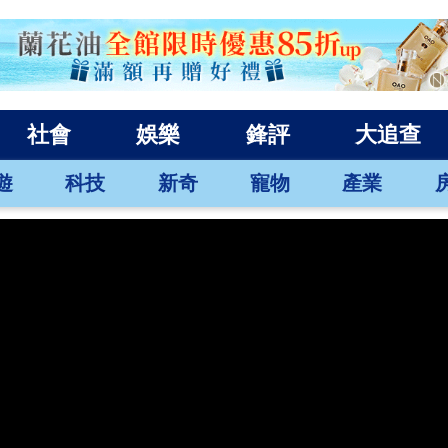
社會
娛樂
鋒評
大追查
遊
科技
新奇
寵物
產業