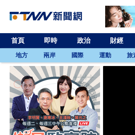
首頁
即時
政治
財經
地方
兩岸
國際
運動
旅