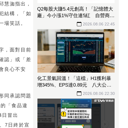
邱慧洳指出，
Q2每股大賺5.4元創高！「記憶體大
犯結構，「如
廠」今小漲1%守住連5紅 自營商卻
脫手449張、抱回7549萬元
一場笑話。
2026.08.06 22:45
個字，面對目前
確認」或「差
會良心不安
化工景氣回溫！「這檔」H1獲利暴
增345%、EPS達0.89元 八大公股
調節逾千萬元
2026.08.06 22:30
形同承認問題
年的「食品違
4日冒出
、7日終於宣