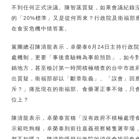
不到任何正式決議。陳智菡質疑，如果會議紀錄
的「20%標準」又是從何而來？行政院及衛福部
在食安危機中猜答案。
黨團總召陳清龍表示，卓榮泰6月24日主持行政
處機制，更要「事後查驗轉為事前預防」，如今
鍋地方，甚至檢討第一時間積極稽查的台中市政
出質疑，衛福部卻以「斷章取義」、「誤會」回
斥？」痛批現在的衛福部、食藥署正事不做，只
位上？
陳清龍表示，卓榮泰宣稱「沒有政府不積極處理
示範吃狗糧，卓榮泰則前往嘉義視察豬隻屠宰場