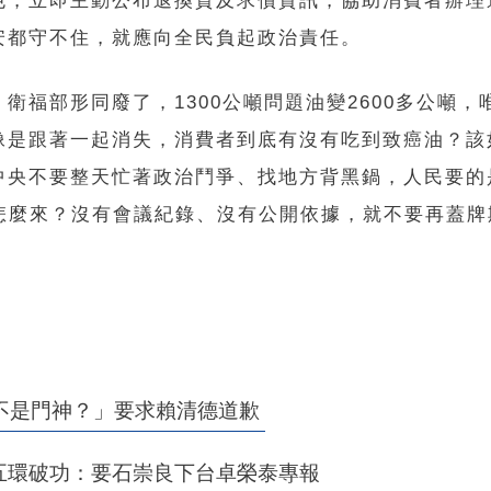
色，立即主動公布退換貨及求償資訊，協助消費者辦理
安都守不住，就應向全民負起政治責任。
福部形同廢了，1300公噸問題油變2600多公噸，
像是跟著一起消失，消費者到底有沒有吃到致癌油？該
中央不要整天忙著政治鬥爭、找地方背黑鍋，人民要的
怎麼來？沒有會議紀錄、沒有公開依據，就不要再蓋牌
不是門神？」要求賴清德道歉
安五環破功：要石崇良下台卓榮泰專報