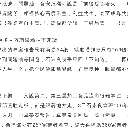
外批號」問題油，食安危機可說是「前後院都著火」；
投資關係，領導核心高度重疊，利益共生、甚至成為共
若只靠業者自主管理，衛福部所謂「三級品管」，只是
 更多內容請繼續往下閱讀
出的專案報告只有兩張A4紙，精進措施更只有266
收到問題油等問題，石崇良幾乎只回「不知道」、「再
多先生』？」把全民健康當兒戲，石崇良晚上睡覺都不
已下架」，又說第二、第三層加工食品流向很難掌握，
部荒腔走板，都是跟著地方走。3日石崇良拿著106
理原則」向卓榮泰報告，卓榮泰竟回應「應再考慮」、
，衛福部公布257家業者名單，隔天再增為360家業者