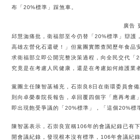
布「20%標準」踩煞車。
廣告
邱慧洳痛批，衛福部至今仍替「20%標準」辯護
高雄左營化石還硬！」但黨團實際查閱歷年食品
求衛福部立即公開完整決策過程，向全民交代「2
究竟是在考慮人民健康，還是在考慮如何維護業
黨團主任陳智菡補充，石崇良8日在衛環委員會備
則向卓榮泰院長報告，卓回覆四個字「應再考慮
即出現飽受爭議的「20%標準」，「這個20%
陳智菡表示，石崇良宣稱106年的會議紀錄已有
開會議紀錄，發現根本沒有標準，106年會議紀