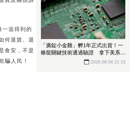
退費及團體訴
唯一追得到的
如何退貨、退
「廣錠小金雞」孵1年正式出貨！一
是食安，不是
條龍關鍵技術通過驗證 拿下美系網
通、雲端大廠訂單
欺騙人民！
2026.08.06 21:15