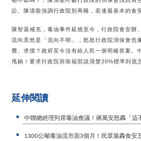
都不如嗎？」陳清龍呼籲行政院的消保會找回角
訟。陳清龍強調行政院別再睡，若連最基本的食
陳智菡補充，毒油事件延燒至今，行政院食安辦、衛
流向竟然是「流向不明」，怒批行政院消保會也
費、求償？政府至今沒有給人民一個明確答案。
甩鍋！要求行政院與衛福部說清楚20%標準到底
延伸閱讀
中聯總經理列席毒油會議！蔣萬安怒轟「這
1300公噸毒油流市面3個月！民眾黨轟食