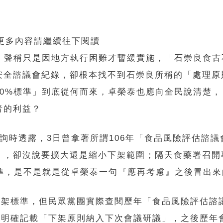
 更多內容請繼續往下閱讀
，聲稱只是因地方執行困難才暫緩實施，「石崇良食古
安全諮議會紀錄，卻根本找不到石崇良所稱的「處理原
0%標準」到底從何而來，卓榮泰也應向全民說清楚，
者的利益？
詢時透露，3日曾拿著所謂106年「食品風險評估諮議
」，卻沒說要擴大還是縮小下架範圍；隔天食藥署召開
標準，是不是就是從卓榮泰一句『應再考慮』之後冒出
下架標準，但民眾黨團實際查閱歷年「食品風險評估諮
錄明確記載「下架原則納入下次會議研議」，之後歷年