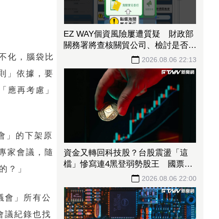
EZ WAY個資風險屢遭質疑 財政部
關務署將查核關貿公司、檢討是否統
一收費正式委任
不化，腦袋比
2026.08.06 22:13
則」依據，要
「應再考慮」
會」的下架原
專家會議，隨
資金又轉回科技股？台股震盪「這
檔」慘寫連4黑登弱勢股王 國票
來的？」
金、潤泰新也淪大盤刀下魂
2026.08.06 22:00
議會」所有公
會議紀錄也找