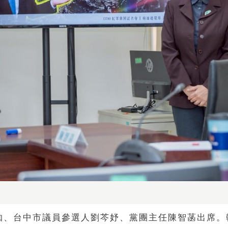
洳、台中市議員參選人劉芩妤、黨團主任陳智菡出席。