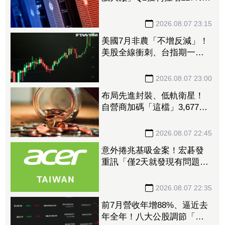
接單動能強大EPS有望衝23
元
2026.08.07 23:15
美國7月非農「不增反減」！
美股全線衝刺、台指期一度
衝破45K
2026.08.07 23:00
布局先進封裝、低軌衛星！
自營商加碼「這檔」3,677萬
元逾1.4千張 加速高值化轉
型
2026.08.07 22:45
意外捲兆基吸金案！宏碁發
重訊「僅2天就發現有問題」
辭董座退出經營：內部存在
管理缺失
2026.08.07 22:35
前7月營收年增88%、逼近去
年全年！八大公股調節「這