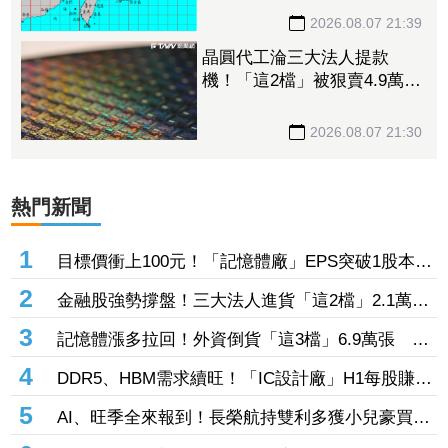
晚進入陸地
2026.08.07 21:39
晶圓代工淪三大法人提款
機！「這2檔」被狠賣4.9萬
張 聯電中刀失血38.2億元跌
4.53%
2026.08.07 21:30
熱門新聞
1
目標價衝上100元！「記憶體廠」EPS突破1股本
DRAM大漲45%＋合作美光獲利迎轉機
2
金融股強勢撐盤！三大法人進貨「這2檔」2.1萬
張 投8.54億元連12日進場三商壽
3
記憶體漲多拉回！外資倒貨「這3檔」6.9萬張 連
賣華邦電2天捲102億元
4
DDR5、HBM需求續旺！「IC設計廠」H1每股賺
9.13元 董座：搶晶圓產能比毛利率更重要
5
AI、旺季全來報到！長榮航持雙利多獲小兒豪買逾
53萬張成寵兒 「這檔」前7月營收狂超去年全年