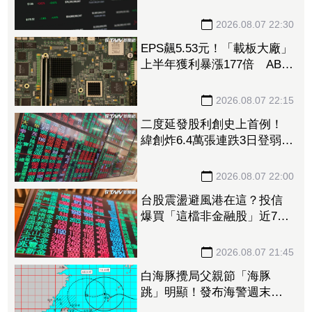
檔」13.69億元逾7.4千張
2026.08.07 22:30
EPS飆5.53元！「載板大廠」
上半年獲利暴漲177倍 ABF
漲50%、BT漲70%毛利衝高
2026.08.07 22:15
二度延發股利創史上首例！
緯創炸6.4萬張連跌3日登弱勢
股王 金管會要求集保、證
交所了解
2026.08.07 22:00
台股震盪避風港在這？投信
爆買「這檔非金融股」近7千
張居冠 第一金連17買同步
上榜
2026.08.07 21:45
白海豚攪局父親節「海豚
跳」明顯！發布海警週末影
響最劇 專家：外圍雨帶今