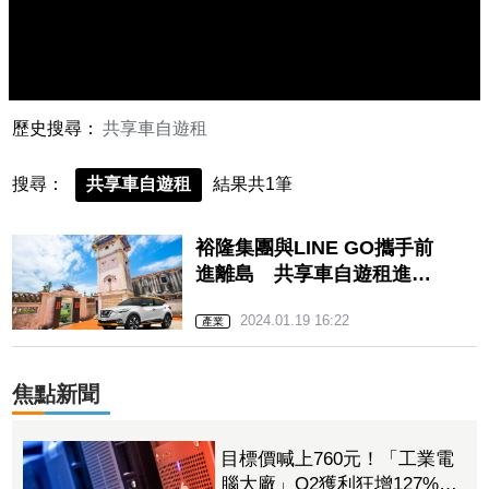
歷史搜尋：
共享車自遊租
搜尋：
共享車自遊租
結果共1筆
裕隆集團與LINE GO攜手前
進離島 共享車自遊租進駐
金門
2024.01.19 16:22
產業
焦點新聞
目標價喊上760元！「工業電
腦大廠」Q2獲利狂增127%