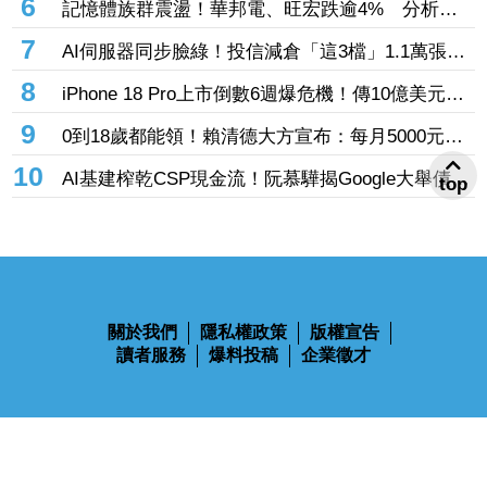
6
記憶體族群震盪！華邦電、旺宏跌逾4% 分析師
也獲青睞
點名「這2檔」多頭：布局看技術面
7
AI伺服器同步臉綠！投信減倉「這3檔」1.1萬張
投信連砍緯創2刀帶走18.96億元
8
iPhone 18 Pro上市倒數6週爆危機！傳10億美元晶
片卡封裝「躺在廠房」 恐面臨庫存不足
9
0到18歲都能領！賴清德大方宣布：每月5000元成
長津貼 婚、產假全面加碼
10
AI基建榨乾CSP現金流！阮慕驊揭Google大舉債衝
top
擊
關於我們
隱私權政策
版權宣告
讀者服務
爆料投稿
企業徵才
鋒燦傳媒股份有限公司 版權所有 Ⓒ 2023 All Rights Reserved
110台北市信義區忠孝東路四段563號14樓