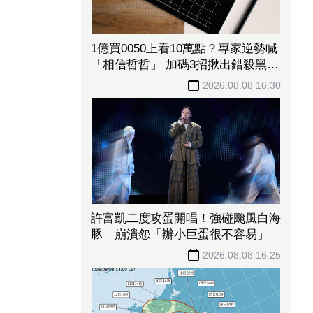
1億買0050上看10萬點？專家逆勢喊
「相信哲哲」 加碼3招揪出錯殺黑馬
股
2026.08.08 16:30
許富凱二度攻蛋開唱！強碰颱風白海
豚 崩潰怨「辦小巨蛋很不容易」
2026.08.08 16:25