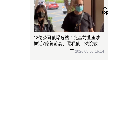
top
18億公司債爆危機！兆基前董座涉
挪近7億養前妻、還私債 法院裁准
羈押未禁見
2026.08.08 16:14
熱門新聞
1
40歲破產阿伯靠「這款零食」年收
640億！超狂發跡史曝光
2
選前承諾13萬戶社宅縮至3萬戶！
王婉諭批賴政府毀約 要求兌現青