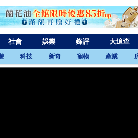
社會
娛樂
鋒評
大追查
遊
科技
新奇
寵物
產業