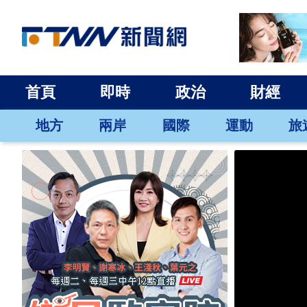
首頁
即時
政治
財經
地方
兩岸
國際
運動
旅