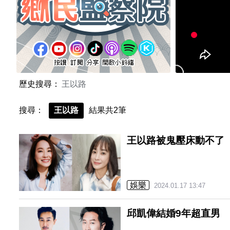
歷史搜尋：
王以路
搜尋：
王以路
結果共2筆
王以路被鬼壓床動不了
娛樂
2024.01.17 13:47
邱凱偉結婚9年超直男 