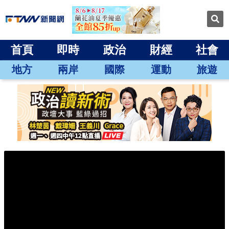
首頁
即時
政治
財經
社會
地方
兩岸
國際
運動
旅遊