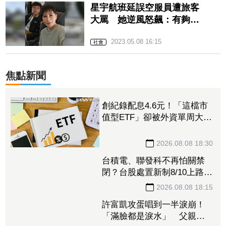
星宇航班延誤空服員遭旅客
大罵 她逆風怒飆：有夠低
級！
2023.05.08 16:15
社會
焦點新聞
創紀錄配息4.6元！「這檔市
值型ETF」卻被外資單周大砍
3.4萬張 00923豪配3.05元同
被抽回2億元
2026.08.08 18:30
台積電、聯發科不再怕關禁
閉？台股處置新制8/10上路！
處置縮至5天、2分鐘撮合
2026.08.08 18:15
許富凱攻蛋唱到一半淚崩！