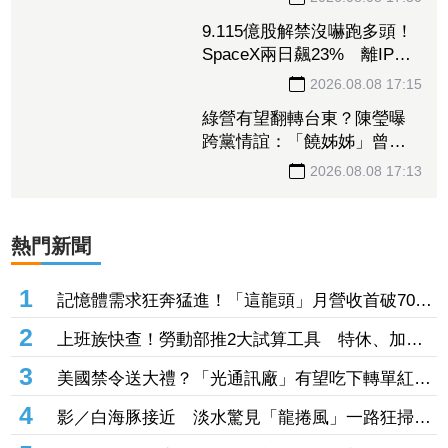
也創同期新高
2026.08.08 17:30
9.115億股解禁沒嚇跑多頭！
SpaceX兩日飆23% 離IPO
價只差一步
2026.08.08 17:15
綠營有望翻轉台東？陳瑩曝
跨黨情誼：「饒姊姊」曾親
授「這職位」
2026.08.08 17:13
熱門新聞
1
記憶體需求狂奔猛進！「這龍頭」月營收首破70億
創新高 前七月年增飆破137%
2
上班族快查！勞動部推2大試算工具 特休、加班
費一鍵算清楚
3
美國禁令送大禮？「光通訊廠」有望吃下轉單紅
利 訂單能見度直達年底
4
影／白海豚接近 淡水驚見「龍捲風」一路狂掃震