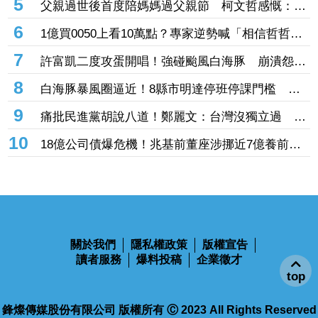
撼畫面曝！
5
父親過世後首度陪媽媽過父親節 柯文哲感慨：有
些事情真的不能等
6
1億買0050上看10萬點？專家逆勢喊「相信哲哲」
加碼3招揪出錯殺黑馬股
7
許富凱二度攻蛋開唱！強碰颱風白海豚 崩潰怨
「辦小巨蛋很不容易」
8
白海豚暴風圈逼近！8縣市明達停班停課門檻 風
雨恐非常有感
9
痛批民進黨胡說八道！鄭麗文：台灣沒獨立過 也
從來不是一個國家
10
18億公司債爆危機！兆基前董座涉挪近7億養前
妻、還私債 法院裁准羈押未禁見
關於我們
隱私權政策
版權宣告
讀者服務
爆料投稿
企業徵才
top