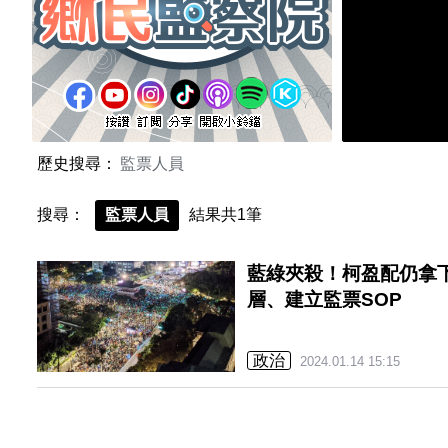
歷史搜尋：
監票人員
搜尋：
監票人員
結果共1筆
藍綠夾殺！柯盈配仍拿下
層、建立監票SOP
政治
2024.01.14 15:15