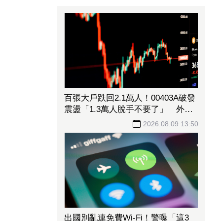
百張大戶跌回2.1萬人！00403A破發
震盪「1.3萬人脫手不要了」 外資
反搶23.6萬張入手
2026.08.09 13:50
出國別亂連免費Wi-Fi！警曝「這3