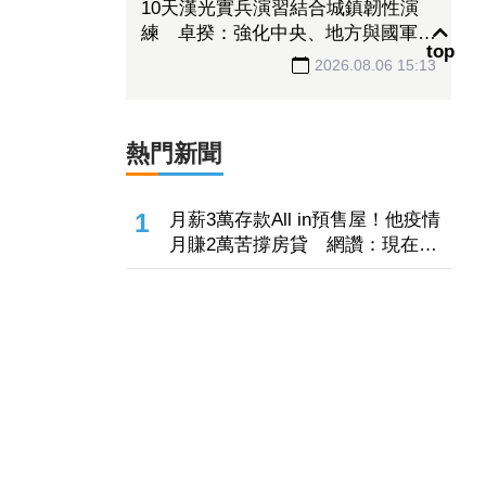
top
10天漢光實兵演習結合城鎮韌性演
練 卓揆：強化中央、地方與國軍協
調
2026.08.06 15:13
熱門新聞
1
月薪3萬存款All in預售屋！他疫情
月賺2萬苦撐房貸 網讚：現在買
不到那個價
2
記憶體持續上攻！「這檔」飆連5
漲44.3%炸308億元 南亞科也累