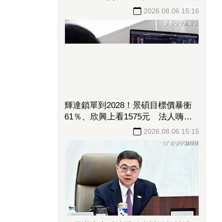
侯明昊寵粉出事！開車窗探頭打招
呼 涉違反交通安全規定遭警方約談
2026.08.06 15:16
輝達鎖單到2028！景碩目標價暴衝
61％、欣興上看1575元 法人嗨
喊：ABF三雄迎黃金4年
2026.08.06 15:15