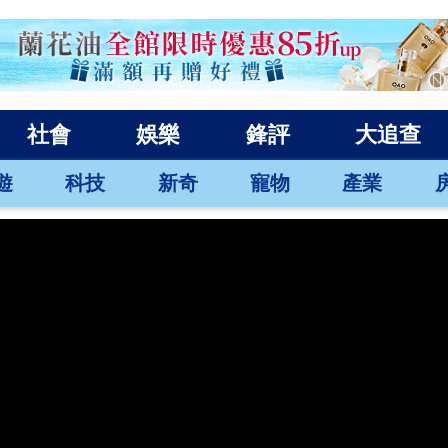
社會
娛樂
鋒評
大追查
遊
科技
新奇
寵物
產業