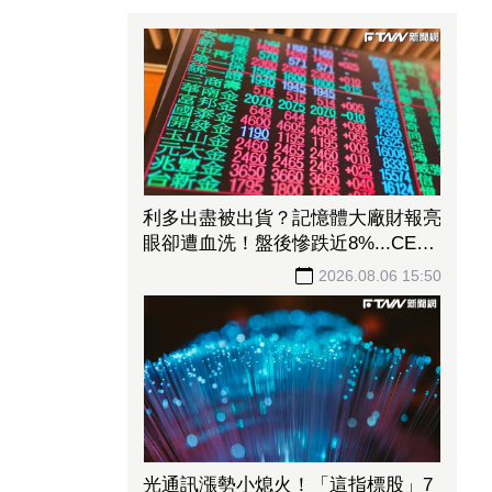
利多出盡被出貨？記憶體大廠財報亮
眼卻遭血洗！盤後慘跌近8%...CEO
親揭致命傷
2026.08.06 15:50
光通訊漲勢小熄火！「這指標股」7