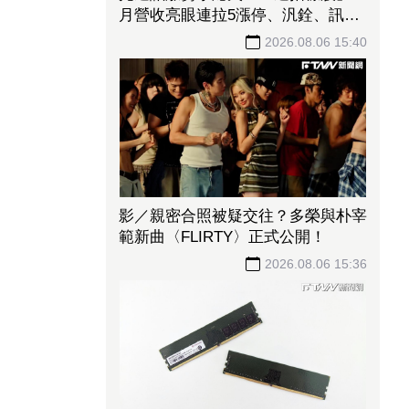
月營收亮眼連拉5漲停、汎銓、訊芯
漲破半根 全新、光環止步連4漲
2026.08.06 15:40
影／親密合照被疑交往？多榮與朴宰
範新曲〈FLIRTY〉正式公開！
2026.08.06 15:36