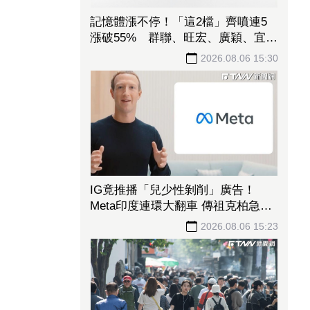
記憶體漲不停！「這2檔」齊噴連5
漲破55% 群聯、旺宏、廣穎、宜鼎
都漲停
2026.08.06 15:30
IG竟推播「兒少性剝削」廣告！
Meta印度連環大翻車 傳祖克柏急低
頭向政府認錯
2026.08.06 15:23