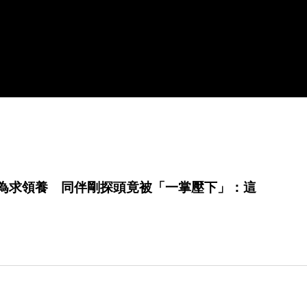
貓為求領養 同伴剛探頭竟被「一掌壓下」：這