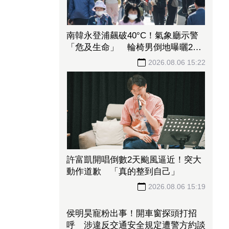
南韓永登浦飆破40°C！氣象廳示警
「危及生命」 輪椅男倒地曝曬2小
時亡
2026.08.06 15:22
許富凱開唱倒數2天颱風逼近！突大
動作道歉 「真的整到自己」
2026.08.06 15:19