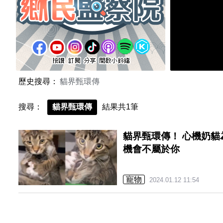
歷史搜尋：
貓界甄環傳
搜尋：
貓界甄環傳
結果共1筆
貓界甄環傳！ 心機奶
機會不屬於你
寵物
2024.01.12 11:54