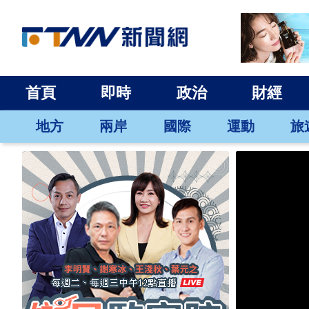
首頁
即時
政治
財經
地方
兩岸
國際
運動
旅