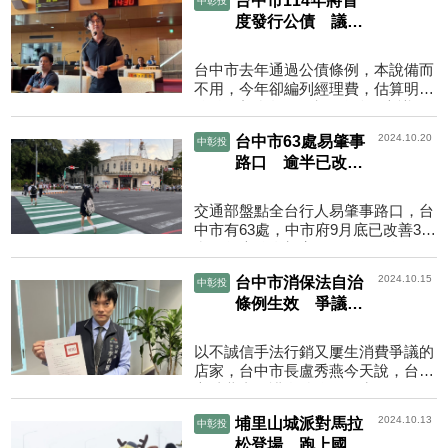
台中市114年將首
中彰投
動記者會，正式揭開為...
度發行公債 議員
批未對市民說明
台中市去年通過公債條例，本說備而
不用，今年卻編列經理費，估算明年
將發行新台幣200億元公債。市議員
認為，發行公債是大事，有關公債的
2024.10.20
台中市63處易肇事
中彰投
預算及發行，市府有義...
路口 逾半已改善
估年底全數完工
交通部盤點全台行人易肇事路口，台
中市有63處，中市府9月底已改善32
處，年底將全部完工。路口優化，10
月完成行人庇護島257處、退縮行穿
2024.10.15
台中市消保法自治
中彰投
線166處、標線型人行道...
條例生效 爭議店
家將遭貼警訊公告
以不誠信手法行銷又屢生消費爭議的
店家，台中市長盧秀燕今天說，台中
市消費者保護自治條例已生效，可到
爭議店家張貼警訊公告，店家如遮蔽
2024.10.13
埔里山城派對馬拉
中彰投
或撕毀公告，最高可...
松登場 跑上國道