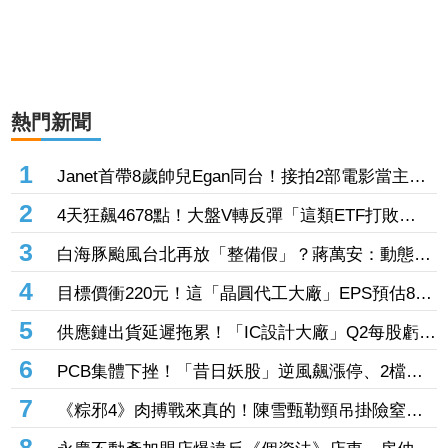
熱門新聞
1
Janet首帶8歲帥兒Egan同台！接拍2部電影當主
角 自爆兒子年收入已超越自己
2
4天狂飆4678點！大盤V轉反彈「這類ETF打敗
0050」 這檔績效暴衝22%登績效王
3
白海豚颱風台北再放「整備假」？蔣萬安：動態路
徑還在變化
4
目標價衝220元！這「晶圓代工大廠」EPS預估8
元 法人：2028年有望賺逾一個股本
5
供應鏈出貨延遲拖累！「IC設計大廠」Q2每股虧
0.58元 拼2027年動能轉強
6
PCB集體下挫！「昔日妖股」逆風飆漲停、2檔概
念股跟漲超過3% 股民驚：這檔好神奇
7
《粽邪4》肉搏戰來真的！陳雪甄勒頸吊掛險窒
息 與許安植浴室激戰拍到滿身瘀青
8