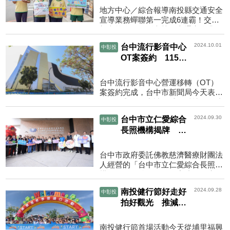
地方中心／綜合報導南投縣交通安全
宣導業務蟬聯第一完成6連霸！交通
部考核全國各縣市執行交通安全業務
成績公布，南投縣在｢交通工程」、
2024.10.01
台中流行影音中心
中彰投
｢公路監理」、｢交通安...
OT案簽約 115年
底前對外營運
台中流行影音中心營運移轉（OT）
案簽約完成，台中市新聞局今天表
示，已與最優申請人威剛科技公司成
立的專案公司，完成契約書用印，預
2024.09.30
台中市立仁愛綜合
中彰投
計最快115年底對外營運。...
長照機構揭牌 提
供200長照床
台中市政府委託佛教慈濟醫療財團法
人經營的「台中市立仁愛綜合長照機
構」今天揭牌，提供住宿式長照床
200床，其中含公費長照床30床及失
2024.09.28
南投健行節好走好
中彰投
智失能混合的日間照顧60...
拍好觀光 推減塑
不供瓶裝水
南投健行節首場活動今天從埔里福興