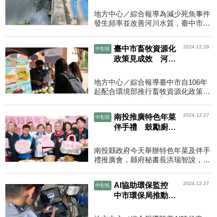
減少死魚事件
地方中心／綜合報導為減少死魚事件
發生頻率並改善河川水質，臺中市環
保局採取多管齊下的方式，結合科技
應用與專案稽查，強化水體環境品質
2024.12.28
臺中市畜牧資源化
中彰投
維護。透過跨單位研...
政策見成效 河川
水質改善市民居住
品質佳
地方中心／綜合報導臺中市自106年
起配合環境部推行畜牧資源化政策，
經過多年努力，成效顯著。截至113
年，全市143家列管畜牧場已全面達
2024.12.27
南投推廣特色年菜
中彰投
成5%的畜牧資源化比率，...
伴手禮 鼓勵廚藝
結合在地食材
南投縣政府今天舉辦特色年菜及伴手
禮推廣會，縣府秘書長洪瑞智說，南
投位處台灣中心，獨特環境及氣候孕
育許多優質農產，縣府鼓勵在地食材
2024.12.27
AI協助環保監控
中彰投
結合廚師技藝，推出...
中市環保局推動水
質智慧化管理