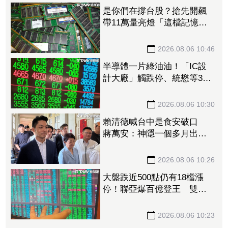
是你們在撐台股？搶先開飆
帶11萬量亮燈「這檔記憶
體」海放華邦電、南亞科 2
檔概念股同噴漲停
2026.08.06 10:46
半導體一片綠油油！「IC設
計大廠」觸跌停、統懋等3檔
挫半根 記憶體2檔走高成交
量噴萬張
2026.08.06 10:30
賴清德喊台中是食安破口
蔣萬安：神隱一個多月出來
就卸責
2026.08.06 10:26
大盤跌近500點仍有18檔漲
停！聯亞爆百億登王 雙
鴻、富世達逆勢亮燈
2026.08.06 10:23