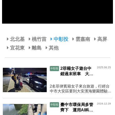
北北基
桃竹苗
中彰投
雲嘉南
高屏
宜花東
離島
其他
2025.06.25
2菲籍女子遊台中
中彰投
錯過末班車 大甲
分局警英語救援
2名菲律賓籍女子來台旅遊，行經台
中市大安區要到大安濱海樂園體驗沙
灘車，未料因誤判潮汐導致行程延
誤，錯過晚間末班公車，大甲警分局
2024.12.29
臺中市環保局多管
中彰投
員警協助下，入住民宿免...
齊下 運用AI科技