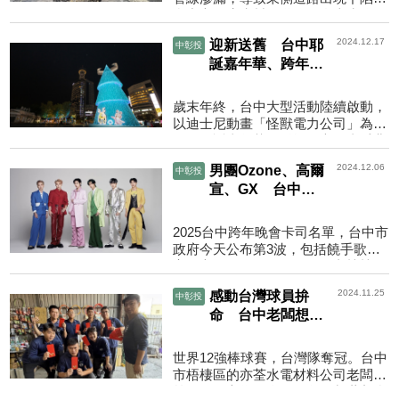
台中市政府先封閉道路，自來水公司
進場施工，西側今天上午也下陷，水
2024.12.17
迎新送舊 台中耶
中彰投
公司搶修回填，搶先...
誕嘉年華、跨年晚
會接續登場
歲末年終，台中大型活動陸續啟動，
以迪士尼動畫「怪獸電力公司」為主
題的耶誕嘉年華已登場，市長盧秀燕
今天表示，接著跨年晚會卡司「全A
2024.12.06
男團Ozone、高爾
中彰投
咖」，歡迎提早訂好住...
宣、GX 台中跨
年晚會演出
2025台中跨年晚會卡司名單，台中市
政府今天公布第3波，包括饒手歌手
高爾宣、偶像男團Ozone及由鼓鼓呂
思緯與蕭秉治組成的限定團體
2024.11.25
感動台灣球員拚
中彰投
「GX」。台中市政府6日公布第...
命 台中老闆想到
員工：每人加薪5
千
世界12強棒球賽，台灣隊奪冠。台中
市梧棲區的亦荃水電材料公司老闆陳
義仁，開心為17名員工每人加薪新台