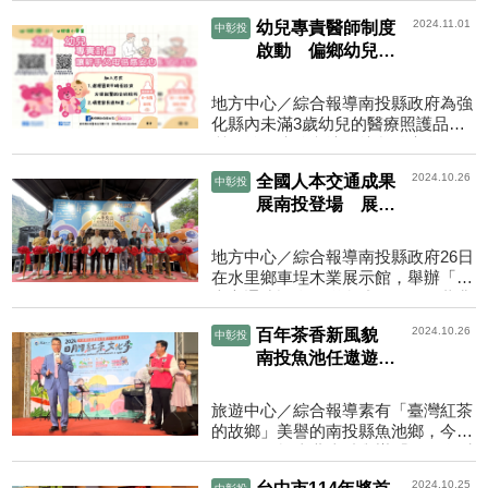
幣5000元；他有感而發地說，不能幫
2024.11.01
幼兒專責醫師制度
中彰投
球員做什麼，那就幫...
啟動 偏鄉幼兒醫
療有保障
地方中心／綜合報導南投縣政府為強
化縣內未滿3歲幼兒的醫療照護品
質，並解決偏鄉地區幼兒醫療資源匱
乏的問題，縣府衛生局正在積極推動
2024.10.26
全國人本交通成果
中彰投
幼兒專責醫師制度計畫，...
展南投登場 展現
城鄉之美
地方中心／綜合報導南投縣政府26日
在水里鄉車埕木業展示館，舉辦「人
本交通建設全國聯合成果展」開幕典
禮，揭開人本交通成果展序幕，展覽
2024.10.26
百年茶香新風貌
中彰投
自10/26(六)至11/17(...
南投魚池任遨遊
「日月潭紅茶文化
季」11月盛大展開
旅遊中心／綜合報導素有「臺灣紅茶
的故鄉」美譽的南投縣魚池鄉，今
（26）日於臺北車站舉辦「2024魚池
紅茶產業遊程整合行銷推廣計畫」啟
2024.10.25