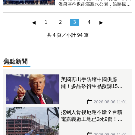
溫泉區往返能高親水公園，沿路風景
秀麗，縣府表示，今年推廣好走、好
拍、好觀光「三好步道」及不提供塑
◂
▸
膠瓶裝水，請自備水...
1
2
3
4
共 4 頁／小計 94 筆
焦點新聞
美國再出手防堵中國供應
鏈！多晶矽衍生品擬課15%
關稅、設最低進口價
2026.08.06 11:01
挖到人骨後厄運不斷？台積
電嘉義廠工地已2死9傷！包
商嚇壞請出3大神明坐鎮
2026.08.06 11:01