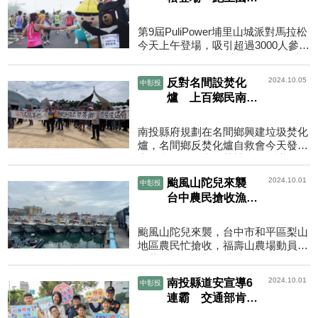
6號
第9屆PuliPower埔里山城派對馬拉松
今天上午登場，吸引超過3000人參
與，並將國道6號納入路跑路線，吉
祥物大軍集結為跑友加油打氣，賽後
2024.10.05
反對名間設焚化
中彰投
中午恢復全線通車。2024...
爐 上百鄉民南投
茶博會開幕式抗議
南投縣府規劃在名間鄉興建垃圾焚化
爐，名間鄉反焚化爐自救會今天發動
上百鄉民前往南投茶博會場抗議，抗
議民眾指出，縣府選址未考慮環境衝
2024.10.01
颱風山陀兒來襲
中彰投
擊，沒有名間鄉產茶...
台中農民搶收漁船
避風景點關閉
颱風山陀兒來襲，台中市和平區梨山
地區農民忙搶收，福壽山農場動員採
收蘋果，漁船都回港避風並停泊固
定，知名景點高美濕地劃定為限制或
2024.10.01
南投縣道安宣導6
中彰投
禁止民眾進入的警戒範...
連霸 交通部肯定
宣導措施