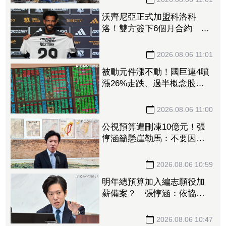
沃齊尼亞正式加盟科洛科
洛！雙方簽下6個月合約 月
薪僅次智利球星比達爾
2026.08.06 11:01
被動元件漲不動！國巨連4噴
漲26%走跌、過半概念股走
弱「僅這檔」亮燈漲停 股
民嘆：根本是無底洞
2026.08.06 11:00
公視預算遭刪凍10億元！張
惇涵籲懸崖勒馬：不要因為
政治刨了國家的根
2026.08.06 10:59
明年總預算加入編志願役加
薪備案？ 張惇涵：依協商
決議、最晚今年10月提出
2026.08.06 10:47