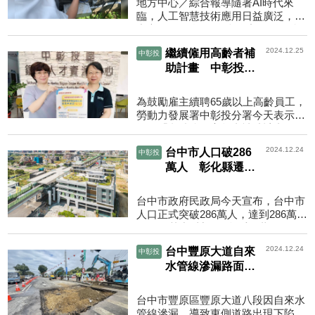
地方中心／綜合報導隨著AI時代來
臨，人工智慧技術應用日益廣泛，臺
中市環保局自110年起創新研發三合
一水質監測儀器「水管家」，透過雲
2024.12.25
繼續僱用高齡者補
中彰投
端資訊平臺提供24小時不...
助計畫 中彰投分
署助321人留用
為鼓勵雇主續聘65歲以上高齡員工，
勞動力發展署中彰投分署今天表示，
推動「繼續僱用高齡者補助計畫」，
到12月中旬已協助163家企業留用
2024.12.24
台中市人口破286
中彰投
321名屆齡員工。為鼓勵...
萬人 彰化縣遷入
萬人最多
台中市政府民政局今天宣布，台中市
人口正式突破286萬人，達到286萬
23人，其中以彰化縣遷入1萬68人最
多，其次依序為新北市5311人、南投
2024.12.24
台中豐原大道自來
中彰投
縣4839人。台中市政府民...
水管線滲漏路面塌
陷 搶修回填
台中市豐原區豐原大道八段因自來水
管線滲漏，導致東側道路出現下陷，