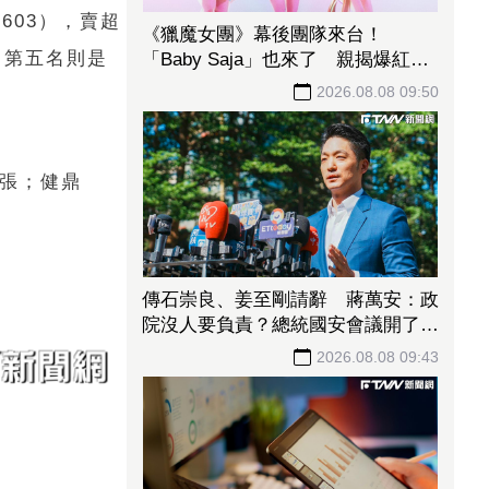
2603
），賣超
《獵魔女團》幕後團隊來台！
；
第五名則是
「Baby Saja」也來了 親揭爆紅關
鍵秘訣
2026.08.08 09:50
張；
健鼎
傳石崇良、姜至剛請辭 蔣萬安：政
院沒人要負責？總統國安會議開了
沒？
2026.08.08 09:43