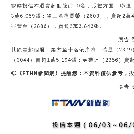
觀察投信本週賣超個股前
10
名，張數方面，
聯強
3
萬
6,059
張；
第三名為長榮（
2603
），賣超
2
萬
兆豐金（
2886
），賣超
2
萬
3,843
張。
廣告
其餘賣超個股，第六至十名依序為，
瑞昱（
2379
（
3044
）賣超
1
萬
5,194
張；
英業達（
2356
）賣
◎《
FTNN
新聞網》提醒您：本資料僅供參考，
廣告