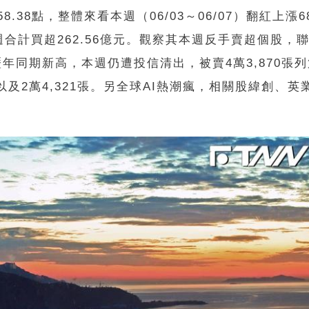
58.38
點，整體來看本週（
06/03
～
06/07
）翻紅上漲
6
週合計買超
262.56
億元。觀察其本週反手賣超個股，
%，創歷年同期新高，本週仍遭投信清出，被賣4
萬
3,870
張列
以及
2
萬
4,321
張。另全球AI熱潮瘋，相關股緯創、英