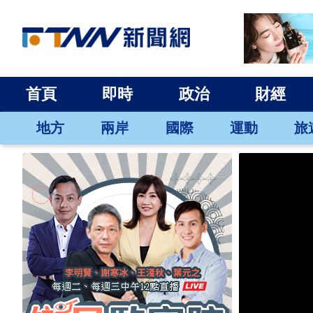
首頁
即時
政治
財經
地方
兩岸
國際
運動
旅