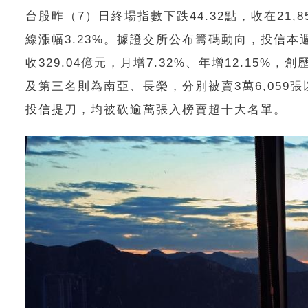
台股昨（
7
）日終場指數下跌
44.32
點，收在
21,8
線漲幅
3.23%
。據證交所公布籌碼動向，投信本
收329.04億元，月增7.32%、年增12.15
及第三名則為南亞、長榮，分別被賣
3
萬
6,059
張
投信提刀，均被砍逾萬張入榜賣超十大名單。