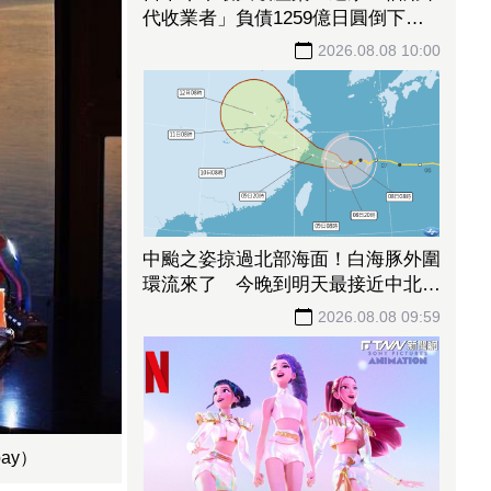
代收業者」負債1259億日圓倒下 2
萬家餐飲業53億款項卡住
2026.08.08 10:00
中颱之姿掠過北部海面！白海豚外圍
環流來了 今晚到明天最接近中北部
防強風大雨
2026.08.08 09:59
ay）