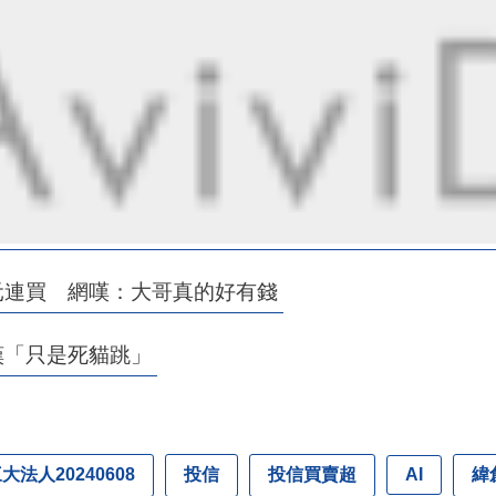
元連買 網嘆：大哥真的好有錢
嘆「只是死貓跳」
大法人20240608
投信
投信買賣超
緯
AI