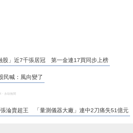
股」近7千張居冠 第一金連17買同步上榜
股民喊：風向變了
R・永劫無間
千張淪賣超王 「量測儀器大廠」連中2刀痛失51億元