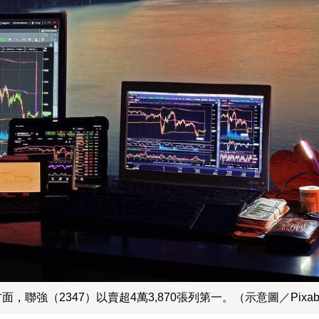
面，聯強（2347）以賣超4萬3,870張列第一。（示意圖／Pixab