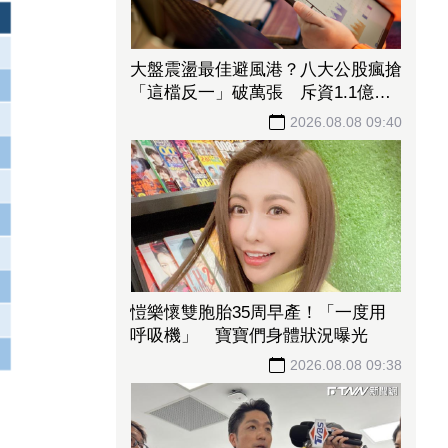
大盤震盪最佳避風港？八大公股瘋搶
「這檔反一」破萬張 斥資1.1億大
手筆補貨
2026.08.08 09:40
愷樂懷雙胞胎35周早產！「一度用
呼吸機」 寶寶們身體狀況曝光
2026.08.08 09:38