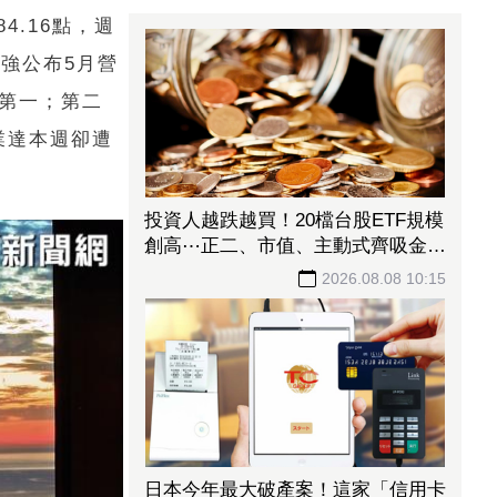
84.16
點，週
聯強
公布5月營
第一；第二
業達本週卻遭
投資人越跌越買！20檔台股ETF規模
創高⋯正二、市值、主動式齊吸金
「這檔正2」今年績效飆105%
2026.08.08 10:15
日本今年最大破產案！這家「信用卡