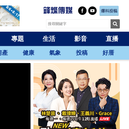
專題
生活
影音
直播
房產
健康
氣象
投稿
好厝