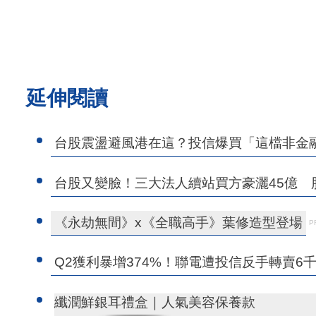
延伸閱讀
台股震盪避風港在這？投信爆買「這檔非金融
台股又變臉！三大法人續站買方豪灑45億 
《永劫無間》x《全職高手》葉修造型登場
P
Q2獲利暴增374%！聯電遭投信反手轉賣6
纖潤鮮銀耳禮盒｜人氣美容保養款