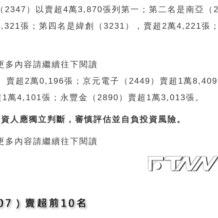
（
2347
）以賣超
4
萬
3,870
張列第一；
第二名是南亞（
4,321
張；
第四名是緯創（
3231
），賣超
2
萬
4,221
張
 更多內容請繼續往下閱讀
）賣超
2
萬
0,196
張；
京元電子（
2449
）賣超
1
萬
8,409
超
1
萬
4,101
張；
永豐金（
2890
）賣超
1
萬
3,013
張。
投資人應獨立判斷，審慎評估並自負投資風險。
 更多內容請繼續往下閱讀