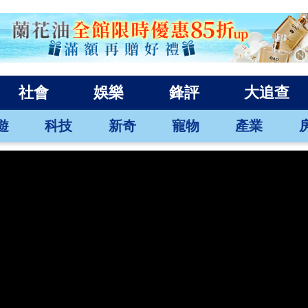
社會
娛樂
鋒評
大追查
遊
科技
新奇
寵物
產業