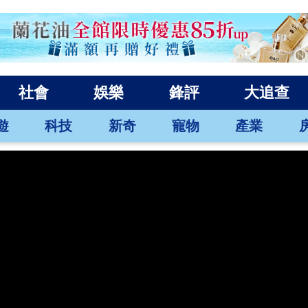
社會
娛樂
鋒評
大追查
遊
科技
新奇
寵物
產業