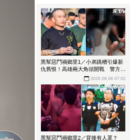
黑幫惡鬥禍鄉里1／小弟跳槽引爆新
仇舊恨！高雄兩大角頭開戰 警方全
城戒備
2026.08.06 07:02
黑幫惡鬥禍鄉里2／背後有人罩？