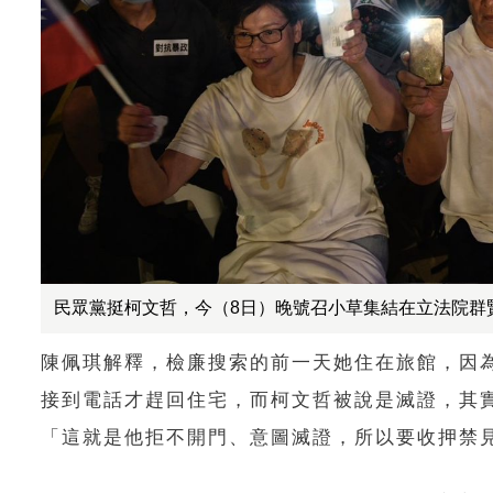
民眾黨挺柯文哲，今（8日）晚號召小草集結在立法院群
陳佩琪解釋，檢廉搜索的前一天她住在旅館，因
接到電話才趕回住宅，而柯文哲被說是滅證，其
「這就是他拒不開門、意圖滅證，所以要收押禁