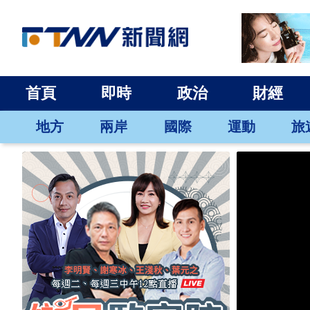
首頁
即時
政治
財經
地方
兩岸
國際
運動
旅