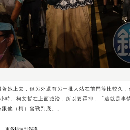
跟著她上去，但另外還有另一批人站在前門等比較久，
個小時、柯文哲在上面滅證，所以要羈押，「這就是事
心跟他（柯）奮戰到底。」
更多鏡週刊報導