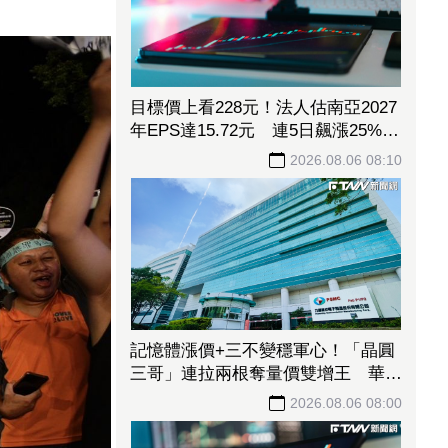
目標價上看228元！法人估南亞2027
年EPS達15.72元 連5日飆漲25%登
強勢股王
2026.08.06 08:10
記憶體漲價+三不變穩軍心！「晶圓
三哥」連拉兩根奪量價雙增王 華邦
電一度亮燈搶下榜眼
2026.08.06 08:00