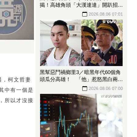
揭！高雄角頭「大漢達達」開趴招攬
新血內幕
2026.08.06 07:01
黑幫惡鬥禍鄉里3／暗黑年代60個角
頭瓜分高雄！ 「他」惹怒黑白兩
講，柯文哲妻
道！刑事局長南下逮人
2026.08.06 07:00
其中有一個是
，所以才沒接