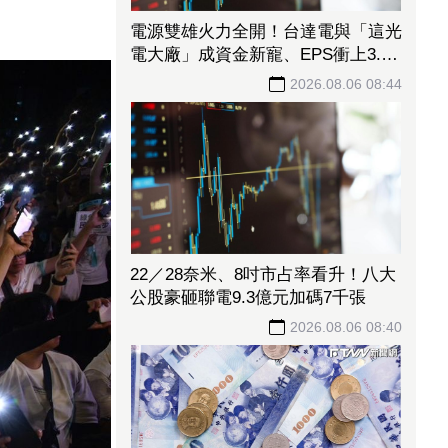
電源雙雄火力全開！台達電與「這光
電大廠」成資金新寵、EPS衝上3.07
元 營運續衝高
2026.08.06 08:44
22／28奈米、8吋市占率看升！八大
公股豪砸聯電9.3億元加碼7千張
2026.08.06 08:40