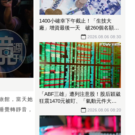
1400小確幸下午截止！「生技大
廠」增資最後一天 破260個名額搶
起來
2026.08.06 08:30
「ABF三雄」遭列注意股！股后穎崴
旅館，當天她
狂震1470元被盯、「氣動元件大
廠」近2日價差過大 鴻勁、健策等
睡覺轉靜音，
2026.08.06 08:20
26檔個股拉警報