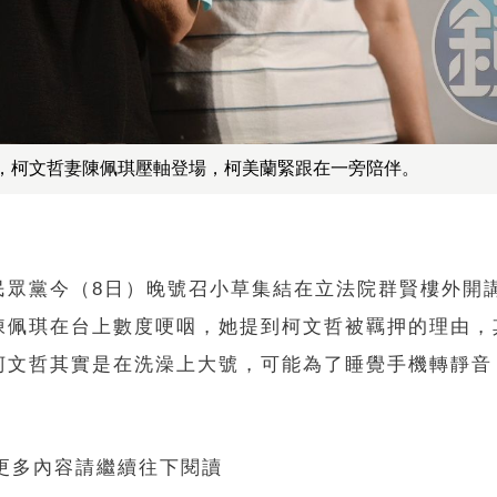
，柯文哲妻陳佩琪壓軸登場，柯美蘭緊跟在一旁陪伴。
民眾黨今（8日）晚號召小草集結在立法院群賢樓外開
陳佩琪在台上數度哽咽，她提到柯文哲被羈押的理由，
柯文哲其實是在洗澡上大號，可能為了睡覺手機轉靜音
 更多內容請繼續往下閱讀