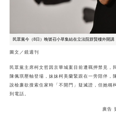
民眾黨今（8日）晚號召小草集結在立法院群賢樓外開講
圖文／鏡週刊
民眾黨主席柯文哲因京華城案目前遭羈押禁見，
陳佩琪壓軸登場，妹妹柯美蘭緊跟在一旁陪伴，
說檢廉欲搜索住家時「不開門」疑滅證，但她稱
到電話。
廣告