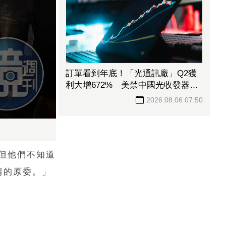
訂單看到年底！「光通訊廠」Q2獲
利大增672% 美禁中國光收發器有
望吃轉單紅利
2026.08.06 07:50
但他們不知道
情的原委。」