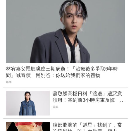
林宥嘉父罹胰臟癌三期病逝！「治療後多爭取6年時
間」喊奇蹟 慟別爸：你送給我們家的禮物
娛樂
蕭敬騰高檔日料「渡邉」遭惡意
漲租！簽約前3小時房東反悔 急
尋餐廳新地點
娛樂
腹部脂肪的「剋星」找到了，常