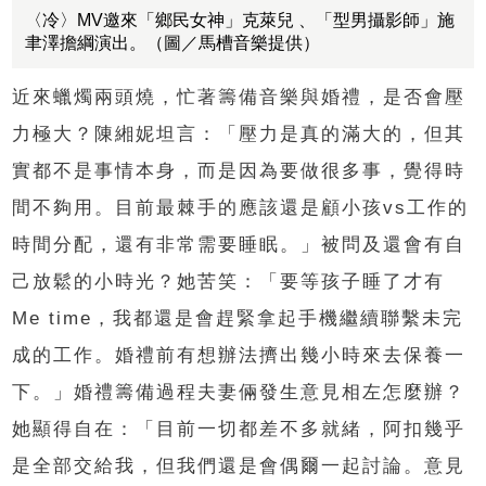
〈冷〉MV邀來「鄉民女神」克萊兒 、「型男攝影師」施
聿澤擔綱演出。（圖／馬槽音樂提供）
近來蠟燭兩頭燒，忙著籌備音樂與婚禮，是否會壓
力極大？陳緗妮坦言：「壓力是真的滿大的，但其
實都不是事情本身，而是因為要做很多事，覺得時
間不夠用。目前最棘手的應該還是顧小孩vs工作的
時間分配，還有非常需要睡眠。」被問及還會有自
己放鬆的小時光？她苦笑：「要等孩子睡了才有
Me time，我都還是會趕緊拿起手機繼續聯繫未完
成的工作。婚禮前有想辦法擠出幾小時來去保養一
下。」婚禮籌備過程夫妻倆發生意見相左怎麼辦？
她顯得自在：「目前一切都差不多就緒，阿扣幾乎
是全部交給我，但我們還是會偶爾一起討論。意見