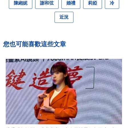
陳緗妮
謝和弦
婚禮
莉婭
冷
近況
您也可能喜歡這些文章