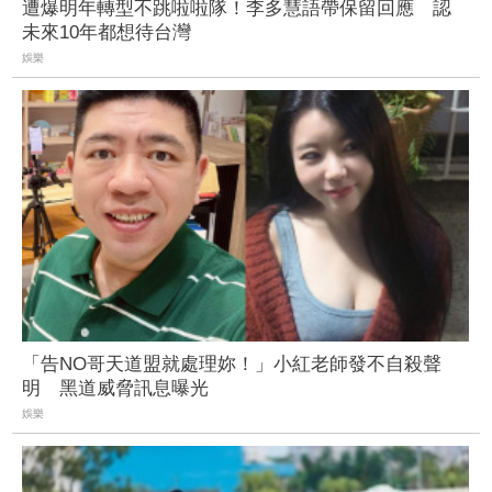
遭爆明年轉型不跳啦啦隊！李多慧語帶保留回應 認
未來10年都想待台灣
娛樂
「告NO哥天道盟就處理妳！」小紅老師發不自殺聲
明 黑道威脅訊息曝光
娛樂