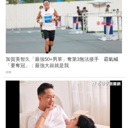
加賀美智久「最強50+男單」奪第3無法接手 霸氣喊
「要奪冠」：最強大叔就是我
娛樂