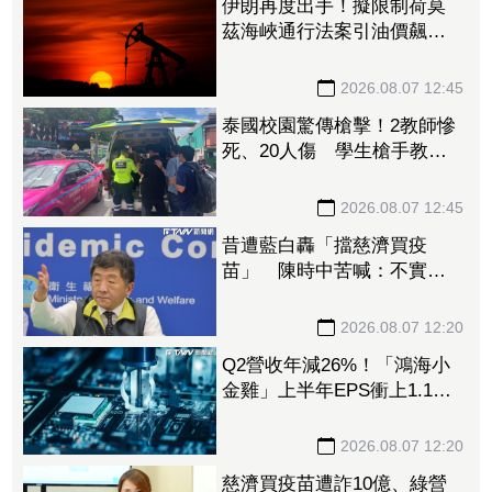
伊朗再度出手！擬限制荷莫
茲海峽通行法案引油價飆
漲 台塑4寶逆勢勁揚
2026.08.07 12:45
泰國校園驚傳槍擊！2教師慘
死、20人傷 學生槍手教室
內身亡
2026.08.07 12:45
昔遭藍白轟「擋慈濟買疫
苗」 陳時中苦喊：不實指
控者應道歉
2026.08.07 12:20
Q2營收年減26%！「鴻海小
金雞」上半年EPS衝上1.1
元 布局「這些領域」做突
圍利器
2026.08.07 12:20
慈濟買疫苗遭詐10億、綠營