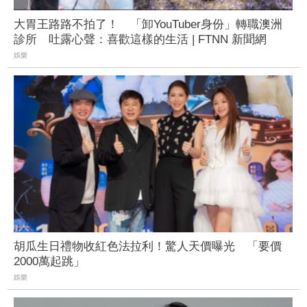
大胃王路路不拍了！ 「卸YouTuber身份」轉職澳洲
診所 吐露心聲：喜歡這樣的生活 | FTNN 新聞網
娛樂
胡瓜生日禮物收紅色法拉利！驚人天價曝光 「要價
2000萬起跳」
娛樂