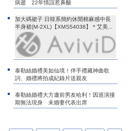
病逝 22年情誼惹鼻酸
加大碼裙子 日韓系簡約休閒棉麻感中長
半身裙(M-2XL)【XMS54038】＊艾美時
尚(現+預)
泰勒絲婚禮美如仙境！伴手禮藏神曲歌
詞、婚禮將拍成紀錄片送親友
泰勒絲婚禮大方邀前男友哈利！因巡演撞
期無法現身 未婚妻代表出席