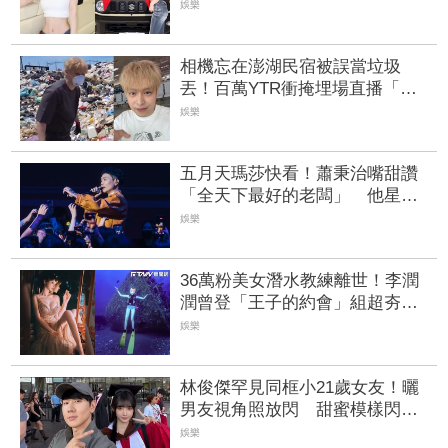
可以跟我打招呼
娛樂
相機忘在澎湖民宿被誤當垃圾
丟！百萬YTR衝掩埋場直播「開
挖50噸垃圾山」 怕私人片外
娛樂
流...
五月天瑪莎快看！蕭秉治嘴甜讚
「全天下最好的老闆」 他星國
秀16蹲失敗
娛樂
36萬粉美女潛水教練離世！李潤
潤曾登「王子的約會」組超夯高
顏值CP 昔日畫面曝光
娛樂
林俊傑罕見同框小21歲女友！曬
男友視角照放閃 甜蜜模樣閃瞎
人
娛樂