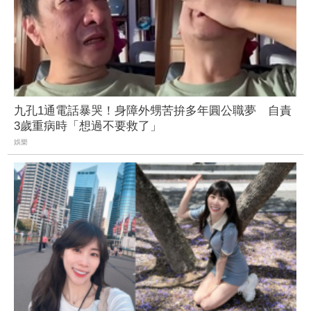
九孔1通電話暴哭！身障外甥苦拚多年圓公職夢 自責
3歲重病時「想過不要救了」
娛樂