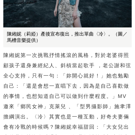
陳緗妮（莉婭）產後宣布復出，推出單曲〈冷〉。（圖／
馬槽音樂提供）
陳緗妮第一次挑戰抒情搖滾的風格，對於老婆得照
顧孩子還身兼經紀人、斜槓當起歌手 ，老公謝和弦
全心支持，只有一句：「妳開心就好！」她也勉勵
自己：「還是會想一直唱下去，因為是自己喜歡做
的事情，也想知道自己可以做到什麼程度。」MV
邀來「鄉民女神」克萊兒 、「型男攝影師」施聿澤
擔綱演出。〈冷〉其實也是一種互動，好奇夫妻倆
會有冷戰的時候嗎？陳緗妮幸福甜回：「大女兒出