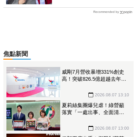
Recommended by
焦點新聞
威剛7月營收暴增331%創史
高！突破826.5億超越去年全
年 DRAM漲價潮助攻Q3再
登峰
2026.08.07 13:10
夏莉絲集團爆兒虐！綠營籲
落實「一處出事、全面清
查」 轟蔣萬安消極處理應
公開道歉
2026.08.07 13:00