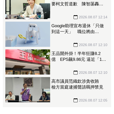
要柯文哲道歉 陳智菡轟
「竹篙接菜刀」：混為一談
太荒謬
2026.08.07 12:14
Google助理宣布退休「只做
到這一天」 職位將由
Gemini接下
2026.08.07 12:10
王品開外掛！半年狂賺8.2
億 EPS飆9.86元 逼近「1股
本」創新高
2026.08.07 12:10
高市議員范織欽涉貪收賄
檢方當庭逮捕聲請羈押禁見
2026.08.07 12:05