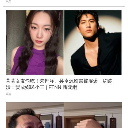
娛樂
背著女友偷吃！朱軒洋、吳卓源臉書被灌爆 網崩
潰：變成鄉民小三 | FTNN 新聞網
娛樂