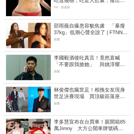
吃這幾物，吃走大肚囊，瘦出小
蠻腰
PR・新素簡
邵雨薇自爆患容貌焦慮 「暴瘦
37kg」低潮心聲全說了 | FTNN
新聞網
娛樂
李國毅酒後吐真言！竟然直喊
「不要跟我搶她」 與姚淳耀男
男環抱成亮點
娛樂
林俊傑也瘋世足！相挽女友現身
世足決賽現場 買頂級區落座驚
人票價曝光
娛樂
李多慧宣布在台買車！親開箱85
萬Jimny 大方公開車牌號碼：