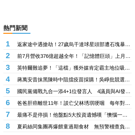
熱門新聞
1
返家途中遇搶劫！27歲烏干達球星頭部遭石塊暴打
慘死 曾率隊奪聯賽冠軍
2
前7月營收376億超越全年！「記憶體巨頭」上月年
增飆308% 股價徘徊300大關前
3
英特爾難追夢！「這檔」獲外媒肯定霸主地位吸
290億奪成交王 南亞科擴產、單月營收創高同受
4
蔣萬安昔抹黑陳時中阻擋疫苗採購！吳崢批競選手
矚
法一致：操作陰謀論傷害社會
5
國民黨備戰九合一添4+1位發言人 4議員與AI發言
人鄭小文入陣
6
爸爸肝癌離世11年！談亡父林琇琪哽咽 每年對遺
物說「父親節快樂」
7
最痛不是停損！他盤點5大投資遺憾嘆「懊惱一輩
子」 網笑：乖乖把錢存銀行
8
夏莉絲同集團再爆餵童過期食材 無預警稽查負責
人卻在場等？蔣萬安回應了