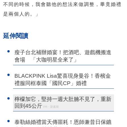
不同的時候，我會聽他的想法來做調整，畢竟婚禮
是兩個人的。」
延伸閱讀
瘦子台北補辦婚宴！把酒吧、遊戲機搬進
會場 「大咖明星全來了」
BLACKPINK Lisa驚喜現身曼谷！香檳金
禮服同框泰國「國民CP」婚禮
檸檬加它，堅持一週大肚腩不見了，重新
回到45公斤
PR・新素簡
泰勒絲婚禮當天傳噩耗！恩師兼昔日保鑣