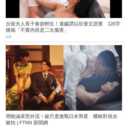
台玻夫人長子春節輕生！遺孀譚以欣發文證實 120字
痛揭「不實內容是二次傷害」
娛樂
周曉涵床照外流！破尺度激戰日本男星 曖昧對視全
被拍 | FTNN 新聞網