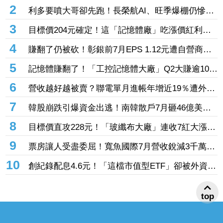
20.87元 股價卻殺至跌停鎖死
2
利多要噴大哥卻先跑！長榮航AI、旺季爆棚仍慘冠
賣超王 「這檔鋼鐵」７月營收年增46%也不被買
3
目標價204元確定！這「記憶體廠」吃漲價紅利、
單
Q2毛利率衝70% 全年營運看旺
4
賺翻了仍被砍！彰銀前7月EPS 1.12元遭自營商照
殺2.33億淪賣超王 「這檔記憶體」營收創高也遭
5
記憶體賺翻了！「工控記憶體大廠」Q2大賺逾10股
倒
本、H1EPS達166.45元 7月營收續旺再迎年月雙
6
營收越好越被賣？聯電單月進帳年增近19％遭外資
增
「砍到見骨」 台塑4寶「這檔」營收刷49個月新
7
韓股崩跌引爆資金出逃！南韓散戶7月砸46億美元
高也挨刀
「錢」進美股
8
目標價直攻228元！「玻纖布大廠」連收7紅大漲
32.86% 投信單周撒16.7億元、掃入近萬張
9
票房讓人受盡委屈！寬魚國際7月營收銳減3千萬原
因曝「王心凌票房＞楊丞琳」 網笑翻：是吃了誠
10
創紀錄配息4.6元！「這檔市值型ETF」卻被外資單
實果實嗎
周大砍3.4萬張 00923豪配3.05元同被抽回2億元
top