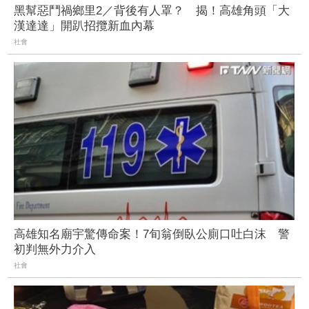
黑幫惡鬥禍鄉里2／背後有人罩？ 揭！高雄角頭「大
漢達達」開趴招攬新血內幕
社會
高雄知名廟宇驚傳命案！7旬翁倒臥公廁口吐白沫 警
初判無外力介入
社會