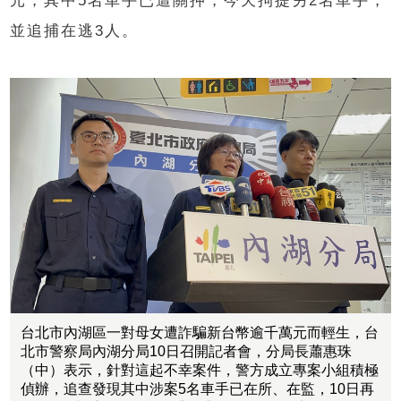
元，其中5名車手已遭關押，今天拘提另2名車手，
並追捕在逃3人。
台北市內湖區一對母女遭詐騙新台幣逾千萬元而輕生，台
北市警察局內湖分局10日召開記者會，分局長蕭惠珠
（中）表示，針對這起不幸案件，警方成立專案小組積極
偵辦，追查發現其中涉案5名車手已在所、在監，10日再