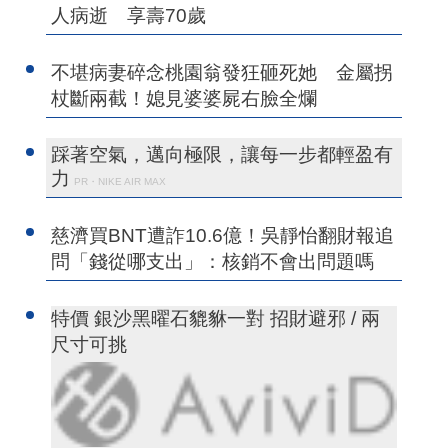
人病逝 享壽70歲
不堪病妻碎念桃園翁發狂砸死她 金屬拐
杖斷兩截！媳見婆婆屍右臉全爛
踩著空氣，邁向極限，讓每一步都輕盈有
力
PR・NIKE AIR MAX
慈濟買BNT遭詐10.6億！吳靜怡翻財報追
問「錢從哪支出」：核銷不會出問題嗎
特價 銀沙黑曜石貔貅一對 招財避邪 / 兩
尺寸可挑