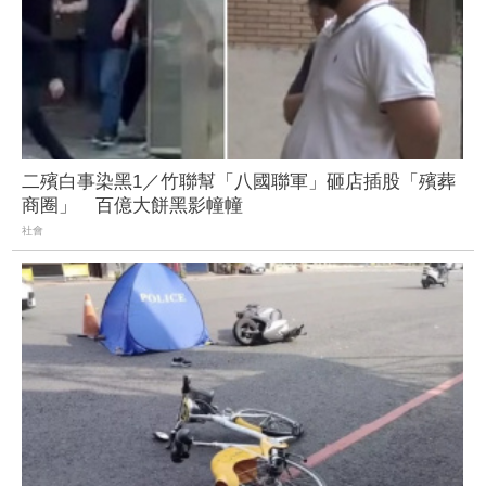
二殯白事染黑1／竹聯幫「八國聯軍」砸店插股「殯葬
商圈」 百億大餅黑影幢幢
社會