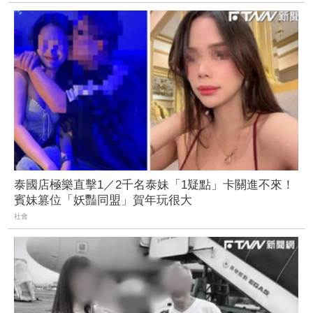
泰國店極樂直擊1／2千名泰妹「1疑點」卡關進不來！
賓妹篡位「妖豔同盟」賀年玩很大
社會