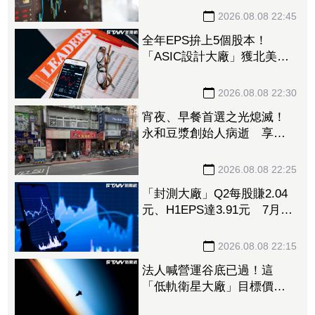
96.88%
2026.08.08 22:45
全年EPS拚上5個股本！
「ASIC設計大廠」獲北美
CPU大單助攻 7月營收飆
158%
2026.08.08 22:30
宵夜、早餐首選之光熄滅！
永和豆漿創始人病逝 享壽
70歲
2026.08.08 22:25
「封測大廠」Q2每股賺2.04
元、H1EPS達3.91元 7月營
收再喜迎年月雙增
2026.08.08 22:15
法人喊營運谷底已過！這
「低軌衛星大廠」目標價衝
1560元 下半年出貨回溫、