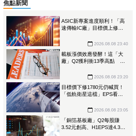
焦點新聞
ASIC新專案進度順利！「高
速傳輸IC廠」目標價上修至
710元 Q3蓄勢待發迎旺季
效應
2026.08.08 23:40
載板漲價效應發酵！這「大
廠」Q2獲利衝13季高點 再
砸468億搶AI商機
2026.08.08 23:20
目標價下修1780元仍喊買！
「低軌衛星這檔」EPS看至
35元 切AI資料中心市場猛
添營運動能
2026.08.08 23:05
「銅箔基板廠」Q2每股賺
3.52元創高、H1EPS達4.39
元 7月營收同締新猷、年增