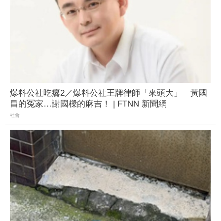
爆料公社吃癟2／爆料公社王牌律師「來頭大」 黃國
昌的冤家…謝國樑的麻吉！ | FTNN 新聞網
社會