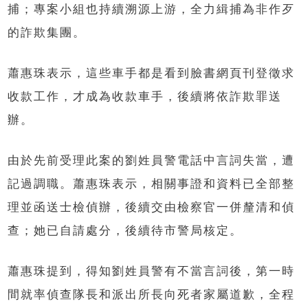
捕；專案小組也持續溯源上游，全力緝捕為非作歹
的詐欺集團。
蕭惠珠表示，這些車手都是看到臉書網頁刊登徵求
收款工作，才成為收款車手，後續將依詐欺罪送
辦。
由於先前受理此案的劉姓員警電話中言詞失當，遭
記過調職。蕭惠珠表示，相關事證和資料已全部整
理並函送士檢偵辦，後續交由檢察官一併釐清和偵
查；她已自請處分，後續待市警局核定。
蕭惠珠提到，得知劉姓員警有不當言詞後，第一時
間就率偵查隊長和派出所長向死者家屬道歉，全程