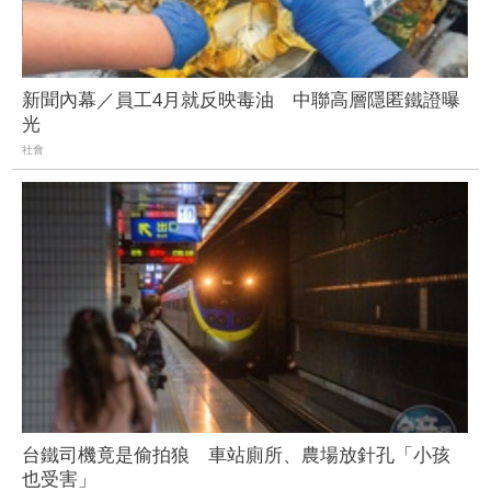
新聞內幕／員工4月就反映毒油 中聯高層隱匿鐵證曝
光
社會
台鐵司機竟是偷拍狼 車站廁所、農場放針孔「小孩
也受害」