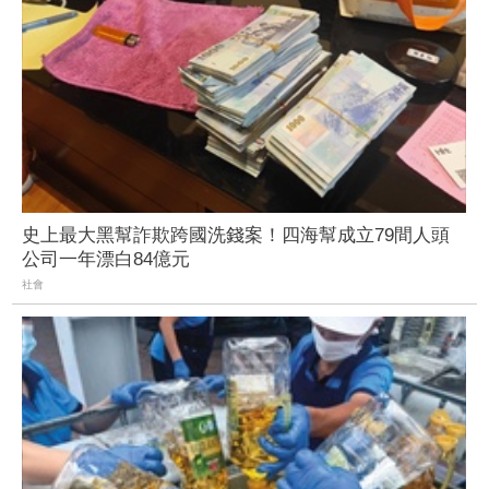
史上最大黑幫詐欺跨國洗錢案！四海幫成立79間人頭
公司一年漂白84億元
社會