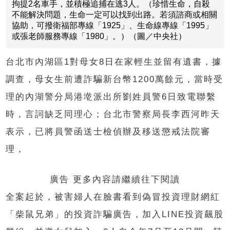
拘提2名車手，並積極追捕在逃3人。（珍惜生命，自殺
不能解決問題，生命一定可以找到出路。若須諮商或相關
協助，可撥衛福部專線「1925」、生命線專線「1995」
或張老師服務專線「1980」。）（圖／中央社）
台北市內湖區1對母女8日在家輕生並留有遺書，據
調查，母女生前遭詐騙新台幣1200萬餘元，當時受
理的內湖警分局港墘派出所劉姓員警6日致電聯繫
時，言詞缺乏同理心；台北市警察局長李西河昨天
表示，已將員警函送士檢偵辦及移送懲戒法院審
理，
廣告 更多內容請繼續往下閱讀
全案起於，被害婦人在臉書看到偽冒投資理財網紅
「柴鼠兄弟」的投資詐騙廣告，加入LINE投資飆股