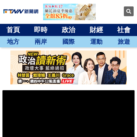
首頁
即時
政治
財經
社會
地方
兩岸
國際
運動
旅遊