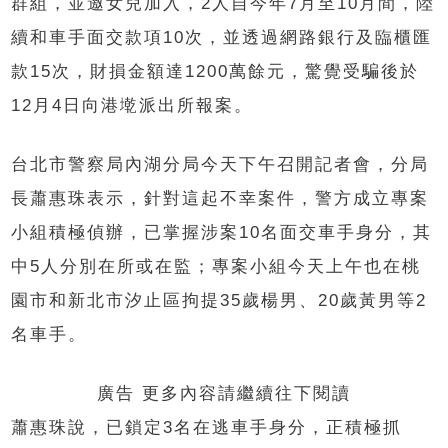
群組，並邀女兒加入，2人自今年7月至10月間，陸
續和車手面交款項10次，並透過網路銀行及臨櫃匯
款15次，財損金額達1200萬餘元，驚覺受騙後於
12月4日向港墘派出所報案。
台北市警察局內湖分局今天下午召開記者會，分局
長蕭惠珠表示，針對這起不幸案件，警方成立專案
小組積極偵辦，已掌握涉案10名面交車手身分，其
中5人分別在所或在監；專案小組今天上午也在桃
園市和新北市汐止區拘提35歲楊男、20歲黃男等2
名車手。
廣告 更多內容請繼續往下閱讀
蕭惠珠說，已鎖定3名在逃車手身分，正積極抓