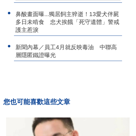
鼻酸畫面曝...獨居飼主猝逝！13愛犬伴屍
多日未啃食 忠犬挨餓「死守遺體」警戒
護主惹淚
新聞內幕／員工4月就反映毒油 中聯高
層隱匿鐵證曝光
您也可能喜歡這些文章