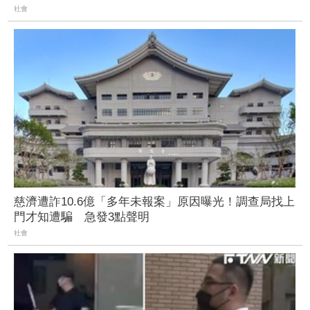
社會
慈濟遭詐10.6億「多年未報案」原因曝光！調查局找上
門才知遭騙 急發3點聲明
社會