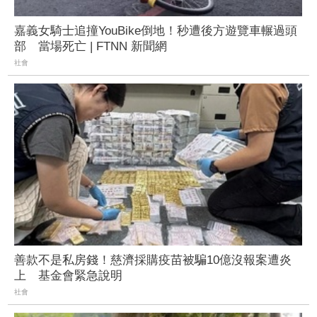
嘉義女騎士追撞YouBike倒地！秒遭後方遊覽車輾過頭
部 當場死亡 | FTNN 新聞網
社會
善款不是私房錢！慈濟採購疫苗被騙10億沒報案遭炎
上 基金會緊急說明
社會