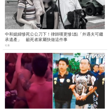
中和媳婦慘死公公刀下！律師嘆更慘1點「外遇夫可繼
承遺產」 籲死者家屬快做這件事
社會