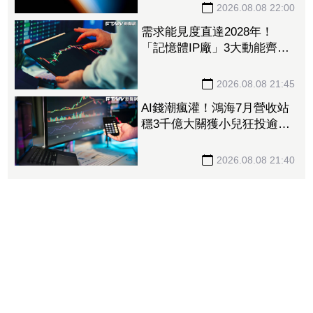
營收估成長20%
2026.08.08 22:00
需求能見度直達2028年！
「記憶體IP廠」3大動能齊
發 目標價衝上1430元
2026.08.08 21:45
AI錢潮瘋灌！鴻海7月營收站
穩3千億大關獲小兒狂投逾7
萬張居冠 「這檔」單月營
收首跨9千億、法說前夕吸買
2026.08.08 21:40
氣