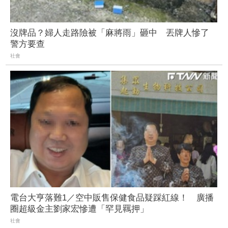
沒牌品？婦人走路險被「麻將雨」砸中 丟牌人慘了
警方要查
社會
電台大亨落難1／空中販售保健食品疑踩紅線！ 廣播
圈超級金主劉家宏慘遭「罕見羈押」
社會