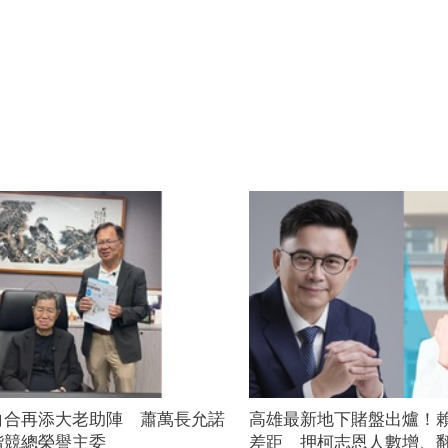
白合再添大老助陣 蕭萬長允諾
高雄最新地下賭盤出爐！
楷競總榮譽主委
差距 押柯志恩人數增、