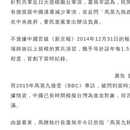
針對共軍近日大規模圍台軍演，蕭旭岑認為，民
有擔當跟中國溝通減少軍演，並反問「馬英九執
在中央政府，要民進黨拿出辦法負責。
不過據中國官媒《新京報》2014年12月31日的
場師旅以上規模的實兵演習，幾乎等於該年每1.
程度，皆創下當時紀錄。
廣告
而2015年馬英九接受《BBC》專訪，被問到
據情資，中國已長時間模擬台灣為進攻對象，坦
滿。
由篇看來，馬辦執行長蕭旭岑今日所指「馬英九