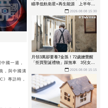
瞄準低軌衛星+再生能源 上半年
EPS達5.02元
2026.08.08 15:30
月領3萬卻要養7金孫！72歲嬤覺醒
「拒買聖誕禮物」踩煞車 3兒女現
問中國一週，
實反應讓她心寒
2026.08.08 15:15
責，與中國溝
BC》專訪時，