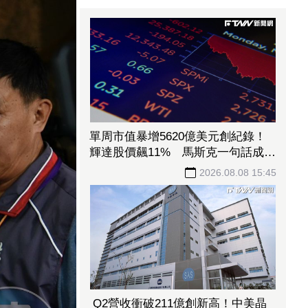
單周市值暴增5620億美元創紀錄！
輝達股價飆11% 馬斯克一句話成助
攻
2026.08.08 15:45
Q2營收衝破211億創新高！中美晶