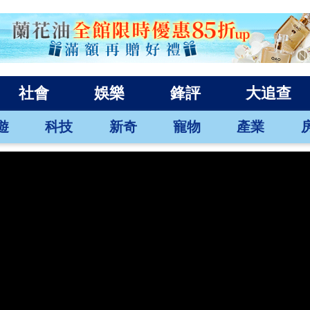
社會
娛樂
鋒評
大追查
遊
科技
新奇
寵物
產業