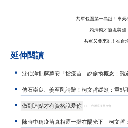
共軍包圍第一島鏈！卓榮
賴清德才過境美國
共軍又要來亂！在台
延伸閱讀
沈伯洋批蔣萬安「擋疫苗」說偷換概念：難
傳石崇良、姜至剛請辭！柯文哲緩頰：重點
做到這點才有資格說愛你
PR・台灣癌症基金會
陳時中稱疫苗真相逐一攤在陽光下 柯文哲