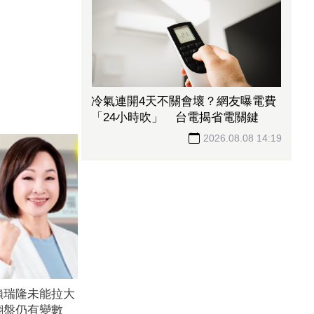
冷氣連開4天不關會壞？網友曝電費
「24小時吹」 台電揭省電關鍵
2026.08.08 14:19
賴瑞隆未能拉大
翻盤仍有變數