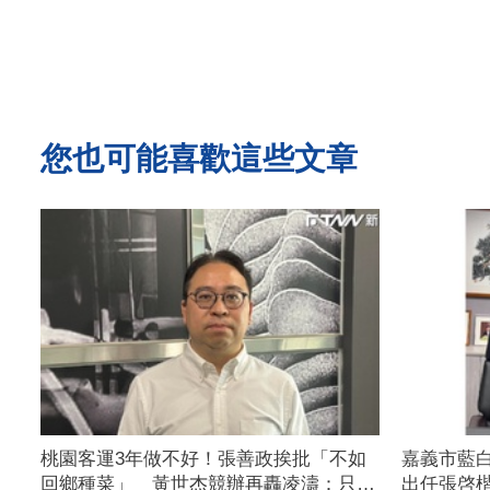
您也可能喜歡這些文章
桃園客運3年做不好！張善政挨批「不如
嘉義市藍
回鄉種菜」 黃世杰競辦再轟凌濤：只會
出任張啓