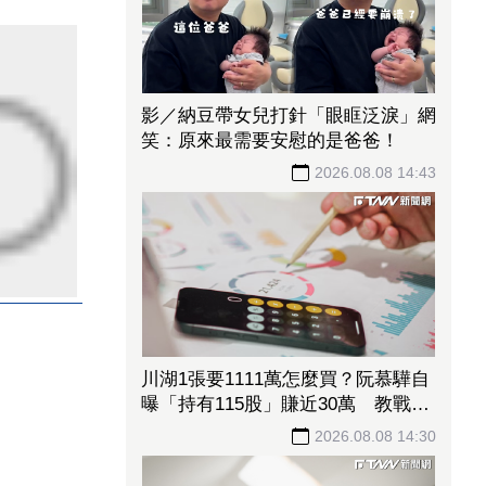
影／納豆帶女兒打針「眼眶泛淚」網
笑：原來最需要安慰的是爸爸！
2026.08.08 14:43
川湖1張要1111萬怎麼買？阮慕驊自
曝「持有115股」賺近30萬 教戰小
資族：報酬率不會變
2026.08.08 14:30