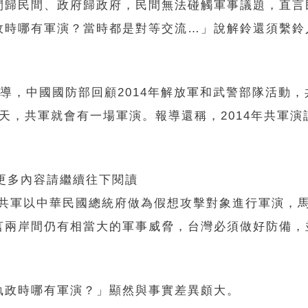
間歸民間、政府歸政府，民間無法碰觸軍事議題，直言
政時哪有軍演？當時都是對等交流…」說解鈴還須繫鈴
報導，中國國防部回顧2014年解放軍和武警部隊活動，
5天，共軍就會有一場軍演。報導還稱，2014年共軍演
 更多內容請繼續往下閱讀
當時共軍以中華民國總統府做為假想攻擊對象進行軍演，
言兩岸間仍有相當大的軍事威脅，台灣必須做好防備，
執政時哪有軍演？」顯然與事實差異頗大。