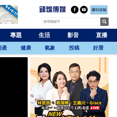
專題
生活
影音
直播
房產
健康
氣象
投稿
好厝