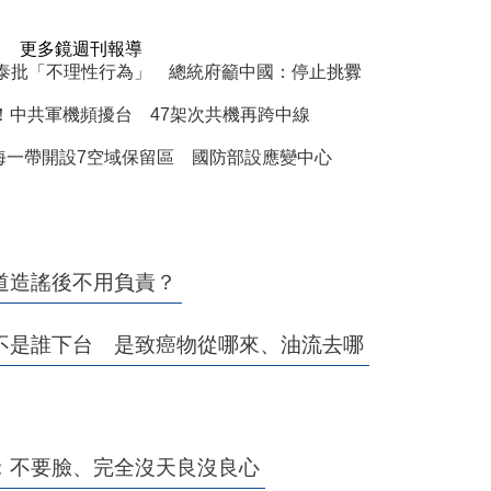
更多鏡週刊報導
泰批「不理性行為」 總統府籲中國：停止挑釁
！中共軍機頻擾台 47架次共機再跨中線
海一帶開設7空域保留區 國防部設應變中心
道造謠後不用負責？
不是誰下台 是致癌物從哪來、油流去哪
：不要臉、完全沒天良沒良心