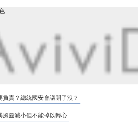
九色
要負責？總統國安會議開了沒？
暴風圈減小但不能掉以輕心