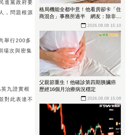
民進黨政府要
格局機能全都中意！他看房卻卡「住
人，問題根源
商混合」事務所過半 網友：除非夠
便宜
2026.08.08 15:10
共舉行200多
訓場次與密集
父親節重生！他確診第四期胰臟癌
馬英九證實根
歷經16個月治療病況穩定
2026.08.08 15:08
並對此表達不