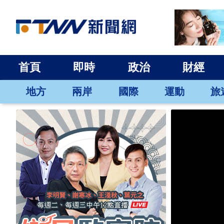
首頁
即時
政治
財經
地方
兩岸
國際
運動
旅