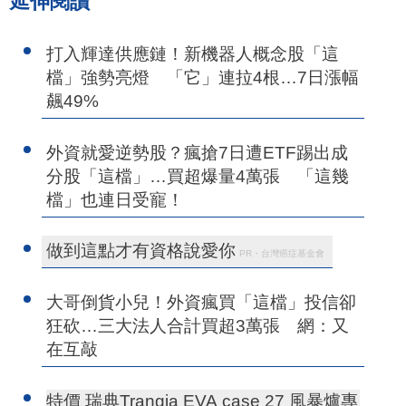
延伸閱讀
打入輝達供應鏈！新機器人概念股「這
檔」強勢亮燈 「它」連拉4根…7日漲幅
飆49%
外資就愛逆勢股？瘋搶7日遭ETF踢出成
分股「這檔」…買超爆量4萬張 「這幾
檔」也連日受寵！
做到這點才有資格說愛你
PR・台灣癌症基金會
大哥倒貨小兒！外資瘋買「這檔」投信卻
狂砍…三大法人合計買超3萬張 網：又
在互敲
特價 瑞典Trangia EVA case 27 風暴爐專