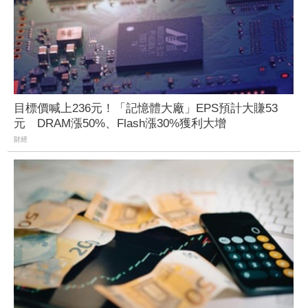
目標價喊上236元！「記憶體大廠」EPS預計大賺53
元 DRAM漲50%、Flash漲30%獲利大增
財經