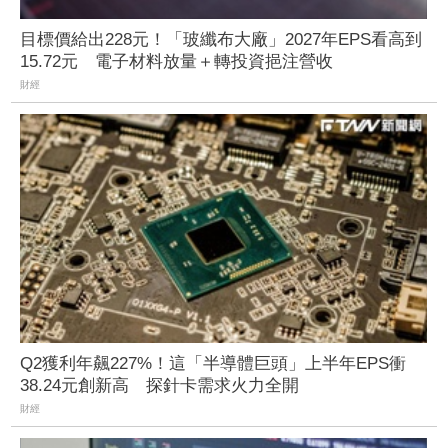
目標價給出228元！「玻纖布大廠」2027年EPS看高到
15.72元 電子材料放量＋轉投資挹注營收
財經
Q2獲利年飆227%！這「半導體巨頭」上半年EPS衝
38.24元創新高 探針卡需求火力全開
財經