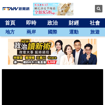
首頁
即時
政治
財經
社會
地方
兩岸
國際
運動
旅遊