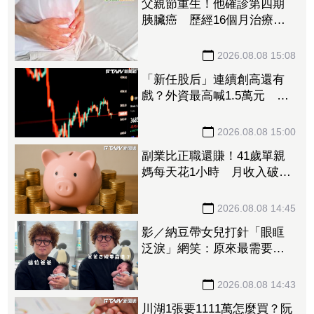
父親節重生！他確診第四期
胰臟癌 歷經16個月治療病
況穩定
2026.08.08 15:08
「新任股后」連續創高還有
戲？外資最高喊1.5萬元 目
標價一次看
2026.08.08 15:00
副業比正職還賺！41歲單親
媽每天花1小時 月收入破百
萬
2026.08.08 14:45
影／納豆帶女兒打針「眼眶
泛淚」網笑：原來最需要安
慰的是爸爸！
2026.08.08 14:43
川湖1張要1111萬怎麼買？阮