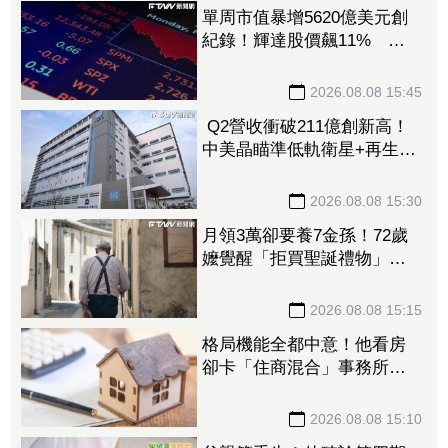
單周市值暴增5620億美元創
紀錄！輝達股價飆11% 馬
斯克一句話成助攻
2026.08.08 15:45
Q2營收衝破211億創新高！
中美晶瞄準低軌衛星+再生能
源 上半年EPS達5.02元
2026.08.08 15:30
月領3萬卻要養7金孫！72歲
嬤覺醒「拒買聖誕禮物」踩
煞車 3兒女現實反應讓她心
寒
2026.08.08 15:15
格局機能全都中意！他看房
卻卡「住商混合」事務所過
半 網友：除非夠便宜
2026.08.08 15:10