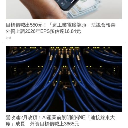
目標價喊出550元！「這工業電腦龍頭」法說會報喜
外資上調2026年EPS預估達16.84元
財經
營收連2月攻頂！AI產業前景明朗帶旺「連接線束大
廠」成長 外資目標價喊上3665元