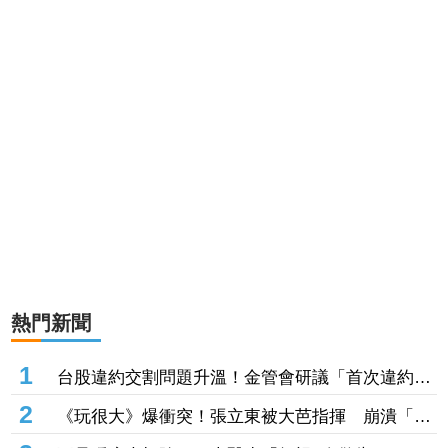
熱門新聞
1
台股違約交割問題升溫！金管會研議「首次違約即
預收款券」 投資人炸鍋：乾脆改T+0
2
《玩很大》爆衝突！張立東被大芭指揮 崩潰「把
我當狗使喚嗎」