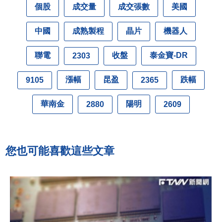
個股
成交量
成交張數
美國
中國
成熟製程
晶片
機器人
聯電
收盤
泰金寶-DR
2303
漲幅
昆盈
跌幅
9105
2365
華南金
陽明
2880
2609
您也可能喜歡這些文章