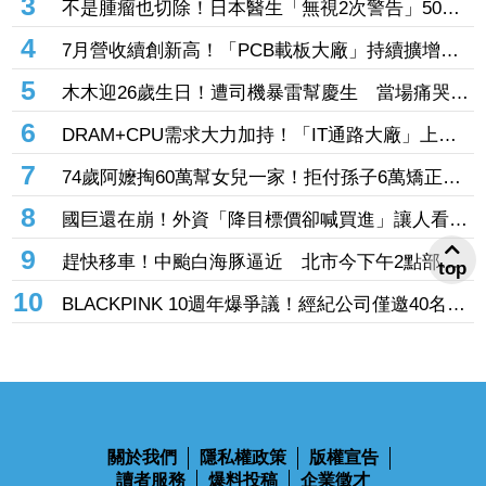
3
不是腫瘤也切除！日本醫生「無視2次警告」50多
歲婦四肢癱瘓 院方鞠躬謝罪
4
7月營收續創新高！「PCB載板大廠」持續擴增產
能 高階訂單、價格調漲帶旺下半年
5
木木迎26歲生日！遭司機暴雷幫慶生 當場痛哭許
願「我要當電影女主角」
6
DRAM+CPU需求大力加持！「IT通路大廠」上月
營收年增102% 昨股價死守79元防線
7
74歲阿嬤掏60萬幫女兒一家！拒付孫子6萬矯正
費 2個月幾乎斷聯
8
國巨還在崩！外資「降目標價卻喊買進」讓人看
傻 達人「3指標」分析：估值合理修正
9
趕快移車！中颱白海豚逼近 北市今下午2點部分
top
水門只出不進「晚間8點關閉」
10
BLACKPINK 10週年爆爭議！經紀公司僅邀40名粉
絲同樂 Jisoo親道歉：心情很沉重
關於我們
隱私權政策
版權宣告
讀者服務
爆料投稿
企業徵才