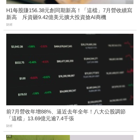
H1每股賺156.38元創同期新高！「這檔」7月營收續寫
新高 斥資砸9.42億美元擴大投資搶AI商機
財經
前7月營收年增88%、逼近去年全年！八大公股調節
「這檔」13.69億元逾7.4千張
財經