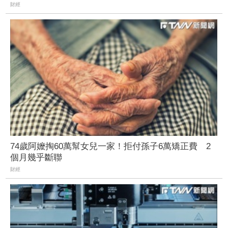
財經
74歲阿嬤掏60萬幫女兒一家！拒付孫子6萬矯正費 2
個月幾乎斷聯
財經