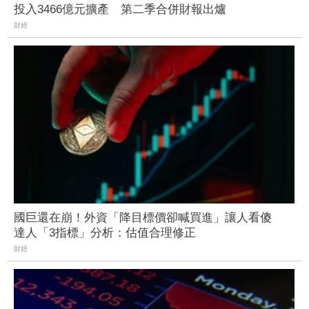
投入3466億元擴產 第二季合併財報出爐
財經
國巨還在崩！外資「降目標價卻喊買進」讓人看傻
達人「3指標」分析：估值合理修正
財經