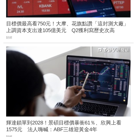
目標價最高看750元！大摩、花旗點讚「這封測大廠」
上調資本支出達105億美元 Q2獲利寫歷史次高
財經
輝達鎖單到2028！景碩目標價暴衝61％、欣興上看
1575元 法人嗨喊：ABF三雄迎黃金4年
財經