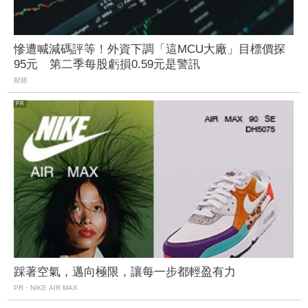
慘遭喊減碼評等！外資下調「這MCU大廠」目標價探
95元 第二季每股虧損0.59元是警訊
財經
踩著空氣，邁向極限，讓每一步都輕盈有力
PR・NIKE AIR MAX