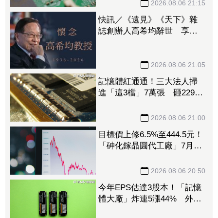
廠訂單
2026.08.06 21:15
快訊／《遠見》《天下》雜
誌創辦人高希均辭世 享耆
壽90歲
2026.08.06 21:05
記憶體紅通通！三大法人掃
進「這3檔」7萬張 砸229億
元連4日補貨南亞科
2026.08.06 21:00
目標價上修6.5%至444.5元！
「砷化鎵晶圓代工廠」7月營
收創4年半新高 1.6T光通訊
開始貢獻營收
2026.08.06 20:50
今年EPS估達3股本！「記憶
體大廠」炸連5漲44% 外資
卻砍近1.8萬張抱回31.5億元