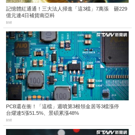
記憶體紅通通！三大法人掃進「這3檔」7萬張 砸229
億元連4日補貨南亞科
財經
PCB還在衝！「這檔」週噴第3根領金居等3檔漲停
台燿連5漲51.5%、景碩累漲48%
財經