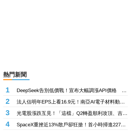
熱門新聞
1
DeepSeek告別低價戰！宣布大幅調漲API價格 AI
商業化邁入新階段
2
法人估明年EPS上看16.9元！南亞AI電子材料動能
強 投信卻撤出2.1億元逾2千張
3
光電股漲跌互見！「這檔」Q2轉盈順利攻頂、吉祥
全連拉2根 「這6檔」昨漲停今卻收黑
4
SpaceX重挫近13%散戶卻狂搶！首小時掃進2270