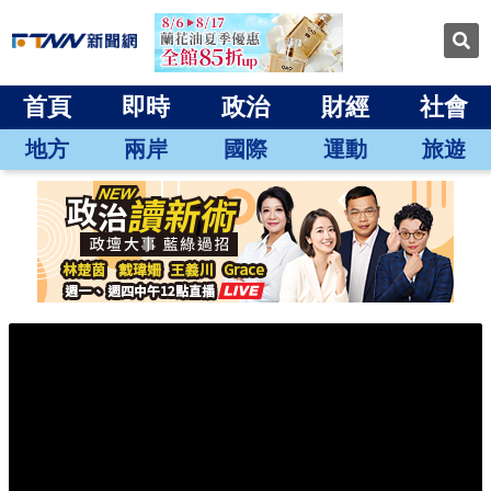
首頁
即時
政治
財經
社會
地方
兩岸
國際
運動
旅遊