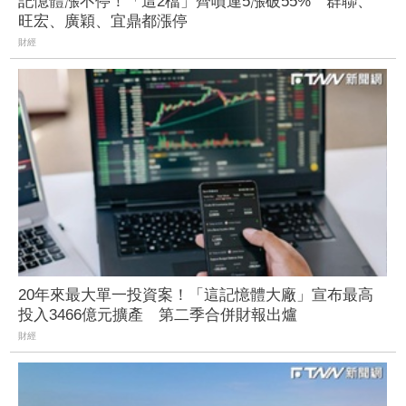
記憶體漲不停！「這2檔」齊噴連5漲破55% 群聯、
旺宏、廣穎、宜鼎都漲停
財經
20年來最大單一投資案！「這記憶體大廠」宣布最高
投入3466億元擴產 第二季合併財報出爐
財經