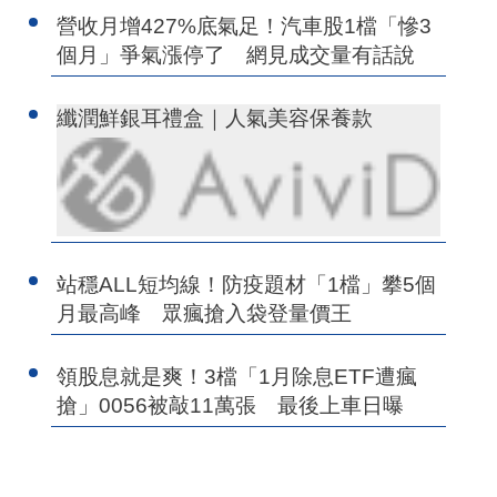
營收月增427%底氣足！汽車股1檔「慘3
個月」爭氣漲停了 網見成交量有話說
纖潤鮮銀耳禮盒｜人氣美容保養款
站穩ALL短均線！防疫題材「1檔」攀5個
月最高峰 眾瘋搶入袋登量價王
領股息就是爽！3檔「1月除息ETF遭瘋
搶」0056被敲11萬張 最後上車日曝