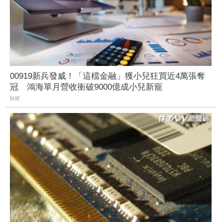
00919新兵發威！「這檔金融」獲小兒狂買近4萬張奪
冠 鴻海單月營收衝破9000億成小兒新寵
財經