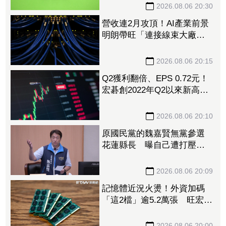
2026.08.06 20:30
營收連2月攻頂！AI產業前景
明朗帶旺「連接線束大廠」
成長 外資目標價喊上3665
元
2026.08.06 20:15
Q2獲利翻倍、EPS 0.72元！
宏碁創2022年Q2以來新高
9月IFA將發表AI PC新品
2026.08.06 20:10
原國民黨的魏嘉賢無黨參選
花蓮縣長 曝自己遭打壓當
花蓮市長水塔還被投毒「次
氯酸鈉」
2026.08.06 20:09
記憶體近況火燙！外資加碼
「這2檔」逾5.2萬張 旺宏獲
投入近17億元、近5日大漲
40%
2026.08.06 20:00