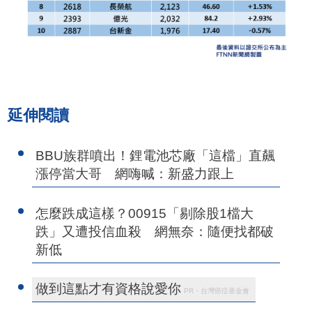
延伸閱讀
BBU族群噴出！鋰電池芯廠「這檔」直飆
漲停當大哥 網嗨喊：新盛力跟上
怎麼跌成這樣？00915「剔除股1檔大
跌」又遭投信血殺 網無奈：隨便找都破
新低
做到這點才有資格說愛你
PR・台灣癌症基金會