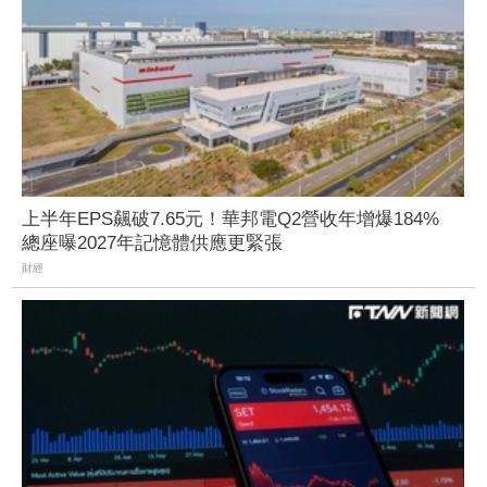
上半年EPS飆破7.65元！華邦電Q2營收年增爆184%
總座曝2027年記憶體供應更緊張
財經