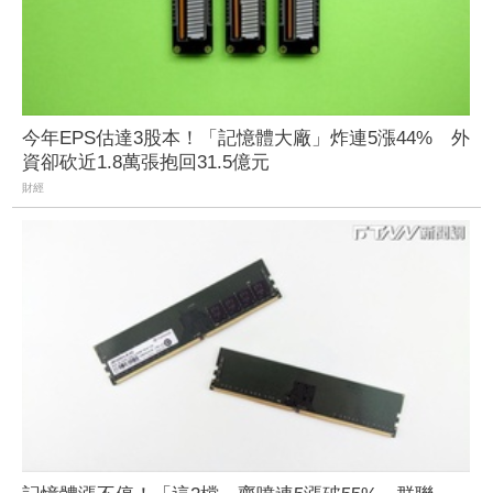
今年EPS估達3股本！「記憶體大廠」炸連5漲44% 外
資卻砍近1.8萬張抱回31.5億元
財經