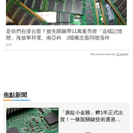
是你們在撐台股？搶先開飆帶11萬量亮燈「這檔記憶
體」海放華邦電、南亞科 2檔概念股同噴漲停
財經
Recommended by
焦點新聞
「廣錠小金雞」孵1年正式出
貨！一條龍關鍵技術通過驗
證 拿下美系網通、雲端大