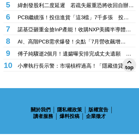
萬美元 9億股今解禁
5
緯創發股利二度延遲 若疏失嚴重恐將收回自辦股
務資格
6
PCB繼續漲！投信進貨「這3檔」7千多張 投
33.49億元連5天進場臻鼎
7
諾基亞砸重金搶InP產能！收購NXP美國半導體工
廠 瞄準AI資料中心需求
8
AI、高階PCB需求爆發！尖點「7月營收飆增
102%」連5個月寫單月新高 積極擴充產能
9
傅子純驟逝2個月！遺孀曝安排完成丈夫遺願 淚
憶他曾為「這件事」穿戲服衝回家
10
小摩執行長示警：市場槓桿過高！「隱藏借貸」恐
top
放大市場波動
關於我們
隱私權政策
版權宣告
讀者服務
爆料投稿
企業徵才
鋒燦傳媒股份有限公司 版權所有 Ⓒ 2023 All Rights Reserved