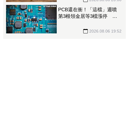
PCB還在衝！「這檔」週噴
第3根領金居等3檔漲停 台
燿連5漲51.5%、景碩累漲
48%
2026.08.06 19:52