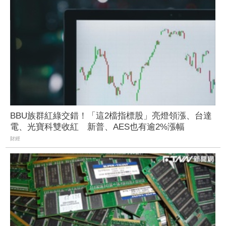
BBU族群紅綠交錯！「這2檔指標股」亮燈領漲、台達
電、光寶科雙收紅 新普、AES也有逾2%漲幅
財經