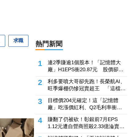
求職
熱門新聞
1
連2季賺逾1個股本！「記憶體大
廠」H1EPS衝20.87元 股價卻殺
至跌停鎖死
2
利多要噴大哥卻先跑！長榮航AI、
旺季爆棚仍慘冠賣超王 「這檔鋼
鐵」７月營收年增46%也不被買
3
目標價204元確定！這「記憶體
單
廠」吃漲價紅利、Q2毛利率衝
70% 全年營運看旺
4
賺翻了仍被砍！彰銀前7月EPS
1.12元遭自營商照殺2.33億淪賣超
王 「這檔記憶體」營收創高也遭