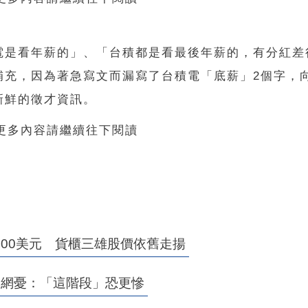
電是看年薪的」、「台積都是看最後年薪的，有分紅差
補充，因為著急寫文而漏寫了台積電「底薪」
2
個字，
新鮮的徵才資訊。
 更多內容請繼續往下閱讀
00美元 貨櫃三雄股價依舊走揚
？網憂：「這階段」恐更慘