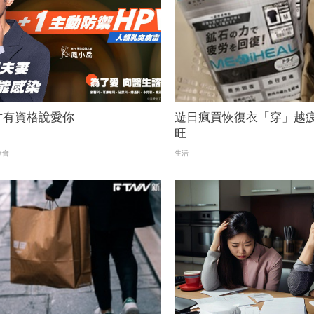
才有資格說愛你
遊日瘋買恢復衣「穿」越疲
旺
金會
生活