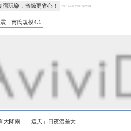
食宿玩樂，省錢更省心！
PR・Club Med Taiwan
震 芮氏規模4.1
有大降雨 「這天」日夜溫差大