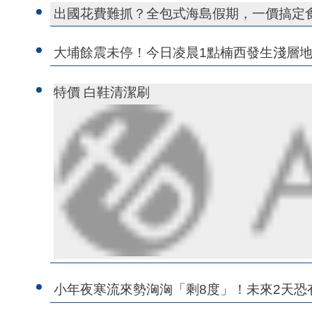
出國花費難抓？全包式海島假期，一價搞定
大埔餘震未停！今日凌晨1點楠西發生淺層地
特價 白鞋清潔刷
小年夜寒流來勢洶洶「剩8度」！未來2天恐