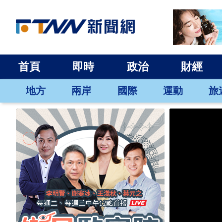
首頁
即時
政治
財經
地方
兩岸
國際
運動
旅