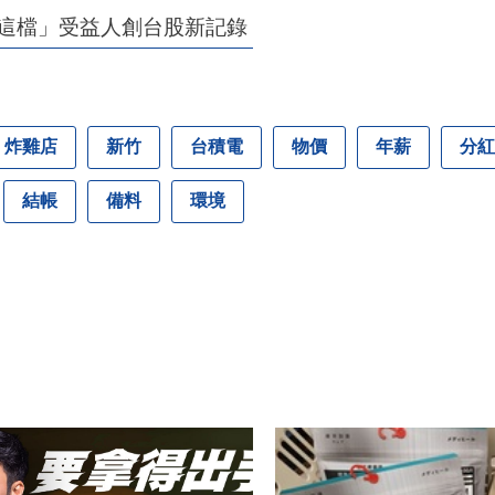
 「這檔」受益人創台股新記錄
炸雞店
新竹
台積電
物價
年薪
分紅
結帳
備料
環境