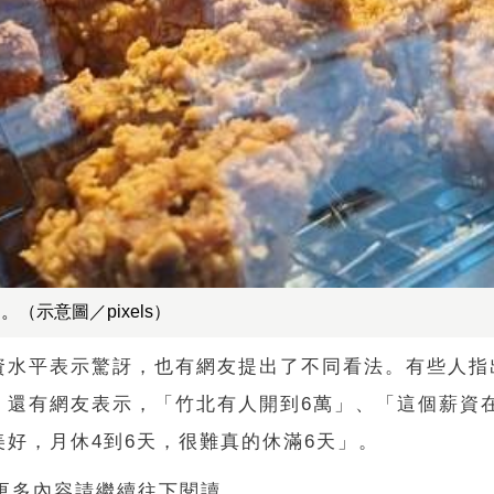
示意圖／pixels）
資水平表示驚訝，也有網友提出了不同看法。有些人指
；還有網友表示，「竹北有人開到
6
萬」、「這個薪資
美好，月休
4
到
6
天，很難真的休滿
6
天」。
 更多內容請繼續往下閱讀