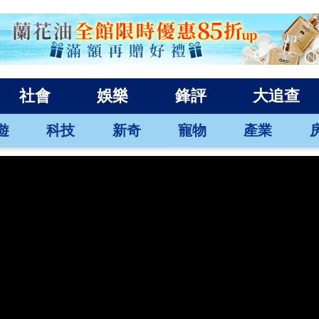
社會
娛樂
鋒評
大追查
遊
科技
新奇
寵物
產業