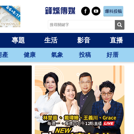
專題
生活
影音
直播
房產
健康
氣象
投稿
好厝