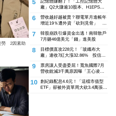
5
記憶體賺翻了！「工控記憶體大
倒
廠」Q2大賺逾10股本、H1EPS達
166.45元 7月營收續旺再迎年月
6
營收越好越被賣？聯電單月進帳年
雙增
增近19％遭外資「砍到見骨」 台
塑4寶「這檔」營收刷49個月新高
7
韓股崩跌引爆資金出逃！南韓散戶
也挨刀
7月砸46億美元「錢」進美股
勞 2因素助
8
目標價直攻228元！「玻纖布大
廠」連收7紅大漲32.86% 投信單
周撒16.7億元、掃入近萬張
9
票房讓人受盡委屈！寬魚國際7月
營收銳減3千萬原因曝「王心凌票
房＞楊丞琳」 網笑翻：是吃了誠
10
創紀錄配息4.6元！「這檔市值型
實果實嗎
ETF」卻被外資單周大砍3.4萬張
00923豪配3.05元同被抽回2億元