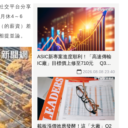
社交平台分享
明月休
4
～
6
（的薪資）差
相提並論。
ASIC新專案進度順利！「高速傳輸
IC廠」目標價上修至710元 Q3蓄
勢待發迎旺季效應
2026.08.08 23:40
載板漲價效應發酵！這「大廠」Q2