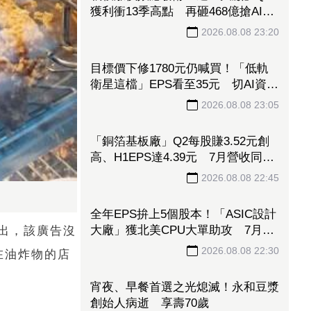
獲利衝13季高點 再砸468億搶AI商
機
2026.08.08 23:20
目標價下修1780元仍喊買！「低軌
衛星這檔」EPS看至35元 切AI資料
中心市場猛添營運動能
2026.08.08 23:05
「銅箔基板廠」Q2每股賺3.52元創
高、H1EPS達4.39元 7月營收同締
新猷、年增96.88%
2026.08.08 22:45
全年EPS拚上5個股本！「ASIC設計
大廠」獲北美CPU大單助攻 7月營
出，該廣告沒
收飆158%
2026.08.08 22:30
在油炸物的店
宵夜、早餐首選之光熄滅！永和豆漿
創始人病逝 享壽70歲