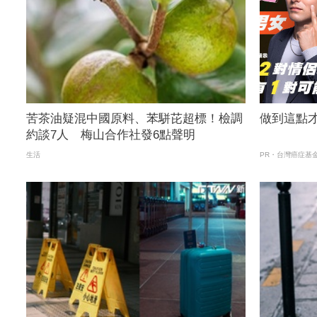
苦茶油疑混中國原料、苯駢芘超標！檢調
做到這點
約談7人 梅山合作社發6點聲明
生活
PR・台灣癌症基