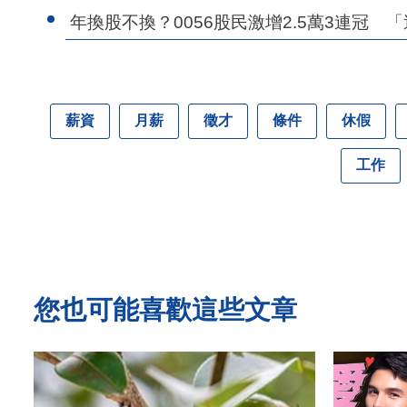
年換股不換？0056股民激增2.5萬3連冠
薪資
月薪
徵才
條件
休假
工作
您也可能喜歡這些文章