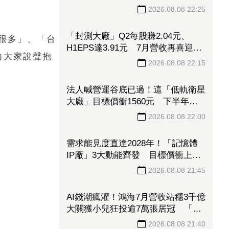
2026.08.08 22:25
「封測大廠」Q2每股賺2.04元、
很多」、「台
H1EPS達3.91元 7月營收再喜迎年
向大家說聲抱
月雙增
2026.08.08 22:15
法人喊營運谷底已過！這「低軌衛星
大廠」目標價衝1560元 下半年出
貨回溫、營收估成長20%
2026.08.08 22:00
需求能見度直達2028年！「記憶體
IP廠」3大動能齊發 目標價衝上
1430元
2026.08.08 21:45
AI錢潮瘋灌！鴻海7月營收站穩3千億
大關獲小兒狂投逾7萬張居冠 「這
檔」單月營收首跨9千億、法說前夕
2026.08.08 21:40