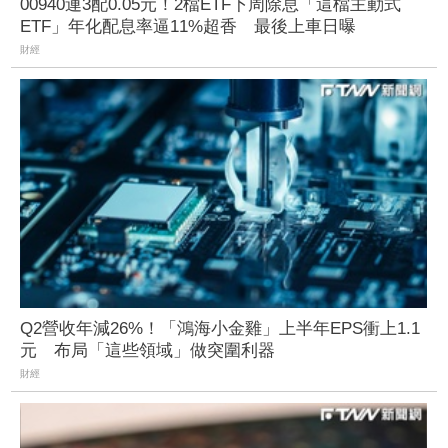
00940連3配0.05元！2檔ETF下周除息「這檔主動式
ETF」年化配息率逼11%超香 最後上車日曝
財經
Q2營收年減26%！「鴻海小金雞」上半年EPS衝上1.1
元 布局「這些領域」做突圍利器
財經