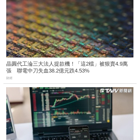
晶圓代工淪三大法人提款機！「這2檔」被狠賣4.9萬
張 聯電中刀失血38.2億元跌4.53%
財經