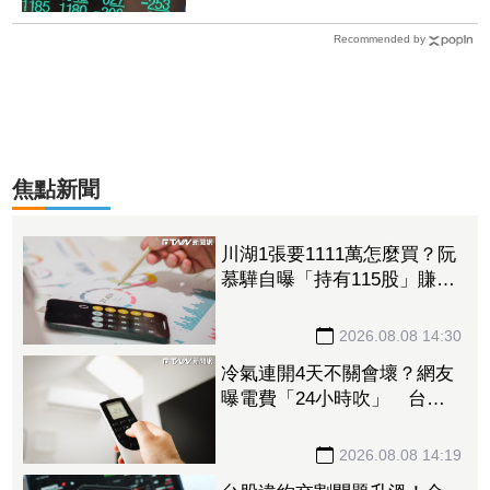
提款機
Recommended by
焦點新聞
川湖1張要1111萬怎麼買？阮
慕驊自曝「持有115股」賺近
30萬 教戰小資族：報酬率
不會變
2026.08.08 14:30
冷氣連開4天不關會壞？網友
曝電費「24小時吹」 台電
揭省電關鍵
2026.08.08 14:19