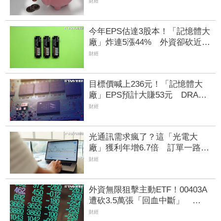
1067元
財經
今年EPS估達3股本！「記憶體大
廠」炸連5漲44% 外資卻砍近
1.8萬張抱回31.5億元
財經
目標價喊上236元！「記憶體大
廠」EPS預計大賺53元 DRAM
漲50%、Flash漲30%獲利大增
財經
光通訊需求瘋了？這「光電大
廠」獲利年增6.7倍 訂單一路看
到年底、2027也樂觀
財經
外資無限狙擊主動ETF！00403A
遭砍3.5萬張「回血中斷」
00981A出貨3.1萬張、0050也變
財經