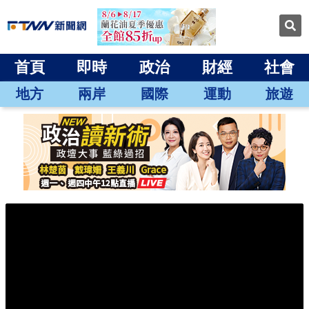
首頁
即時
政治
財經
社會
地方
兩岸
國際
運動
旅遊