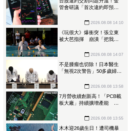
台股違約交割問題升溫！金
管會研議「首次違約即預收
款券」 投資人炸鍋：乾脆改
T+0
2026.08.08 14:10
《玩很大》爆衝突！張立東
被大芭指揮 崩潰「把我當
狗使喚嗎」
2026.08.08 14:07
不是腫瘤也切除！日本醫生
「無視2次警告」50多歲婦四
肢癱瘓 院方鞠躬謝罪
2026.08.08 13:58
7月營收續創新高！「PCB載
板大廠」持續擴增產能 高
階訂單、價格調漲帶旺下半
年
2026.08.08 13:55
木木迎26歲生日！遭司機暴