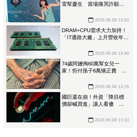
雷幫慶生 當場痛哭許願
「我要當電影女主角」
2026.08.08 13:50
DRAM+CPU需求大力加持！
「IT通路大廠」上月營收年增
102% 昨股價死守79元防線
2026.08.08 13:40
74歲阿嬤掏60萬幫女兒一
家！拒付孫子6萬矯正費 2
個月幾乎斷聯
2026.08.08 13:25
國巨還在崩！外資「降目標
價卻喊買進」讓人看傻 達
人「3指標」分析：估值合理
修正
2026.08.08 13:10