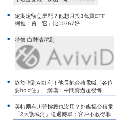
PR・Pikmin Bloom
定期定額怎麼配？他想月投3萬買ETF
網推：買「它」比00757好
特價 白鞋清潔刷
終於吃到AI紅利！他長抱台積電喊「各位
要hold住」 網嘆：中間賣過超後悔
英特爾有川普撐腰也沒用？外媒揭台積電
「2大護城河」逼退轉單：客戶不敢得罪