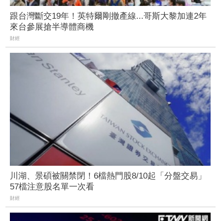
跟台灣斷交19年！英特爾剛撤產線...哥斯大黎加連2年
來台參展搶半導體商機
財經
川湖、景碩被關禁閉！6檔熱門股8/10起「分盤交易」
57檔注意股名單一次看
財經