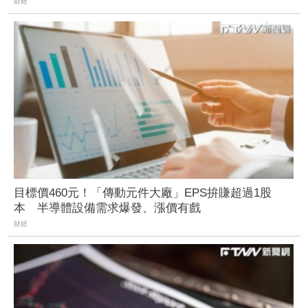
財經
目標價460元！「傳動元件大廠」EPS拚賺超過1股
本 半導體設備需求爆發、漲價有戲
財經