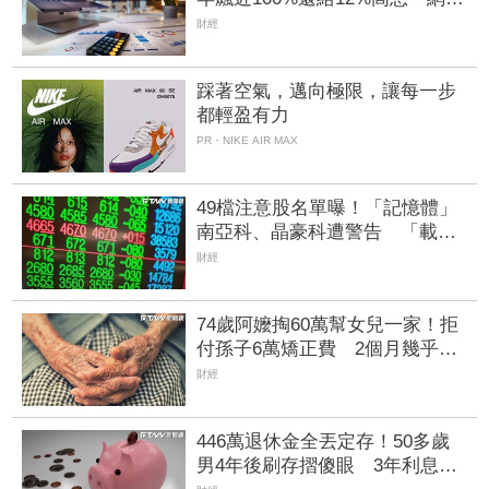
已換車等領
財經
踩著空氣，邁向極限，讓每一步
都輕盈有力
PR・NIKE AIR MAX
49檔注意股名單曝！「記憶體」
南亞科、晶豪科遭警告 「載板
雙雄」2度被盯、川湖晉升萬元千
財經
金飆太兇
74歲阿嬤掏60萬幫女兒一家！拒
付孫子6萬矯正費 2個月幾乎斷
聯
財經
446萬退休金全丟定存！50多歲
男4年後刷存摺傻眼 3年利息僅