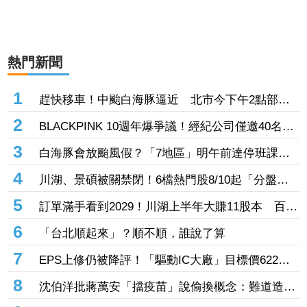
熱門新聞
1
趕快移車！中颱白海豚逼近 北市今下午2點部分
水門只出不進「晚間8點關閉」
2
BLACKPINK 10週年爆爭議！經紀公司僅邀40名粉
絲同樂 Jisoo親道歉：心情很沉重
3
白海豚會放颱風假？「7地區」明午前達停班課標
準 桃竹苗山區上榜
4
川湖、景碩被關禁閉！6檔熱門股8/10起「分盤交
易」57檔注意股名單一次看
5
訂單滿手看到2029！川湖上半年大賺11股本 百億
擴產計畫提前開跑
6
「台北順起來」？順不順，誰說了算
7
EPS上修仍被降評！「驅動IC大廠」目標價622
元 記憶體、晶圓代工、封測3大成本壓力浮現
8
沈伯洋批蔣萬安「擋疫苗」說偷換概念：難道造謠
後不用負責？