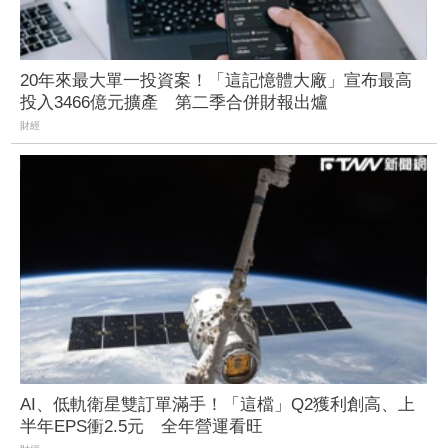
20年來最大單一投資案！「這記憶體大廠」宣布最高
投入3466億元擴產 第二季合併財報出爐
財經
AI、低軌衛星雙訂單滿手！「這檔」Q2獲利創高、上
半年EPS衝2.5元 全年營運看旺