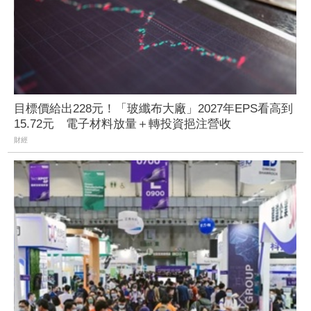
目標價給出228元！「玻纖布大廠」2027年EPS看高到
15.72元 電子材料放量＋轉投資挹注營收
財經