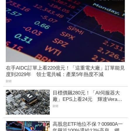
在手AIDC訂單上看220億元！「這重電大廠」訂單能見
度到2029年 領士電共喊：產業5年熱度不減
財經
目標價飆280元！「AI伺服器大
廠」EPS上看24元 輝達Vera
Rubin、超微Helios量產營運爆發
財經
高股息ETF地位不保？00980A一
年飆近100%還給12%高息 網：