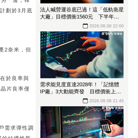
。另一邊，韓
法人喊營運谷底已過！這「低軌衛星
電則計劃於3月底
大廠」目標價衝1560元 下半年出
貨回溫、營收估成長20%
2026.08.08 22:00
產2奈米，但
戰在於良率與
需求能見度直達2028年！「記憶體
米晶片良率僅
IP廠」3大動能齊發 目標價衝上
1430元
2026.08.08 21:45
戶需求彈性調