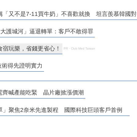
「又不是7-11買牛奶」不喜歡就換 坦言羨慕韓國對
2大護城河」逼退轉單：客戶不敢得罪
食宿玩樂，省錢更省心！
PR・Club Med Taiwan
技術得先證明實力
電齊喊產能吃緊 晶片廠掀漲價潮
大單」聚焦2奈米先進製程 國際科技巨頭客戶首例