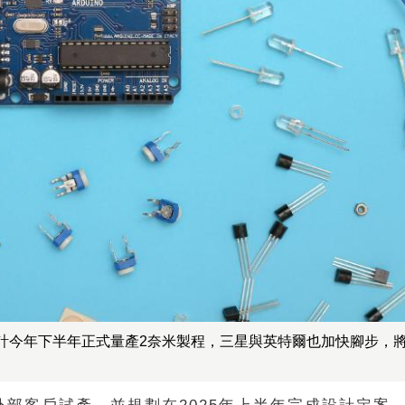
今年下半年正式量產2奈米製程，三星與英特爾也加快腳步，將在