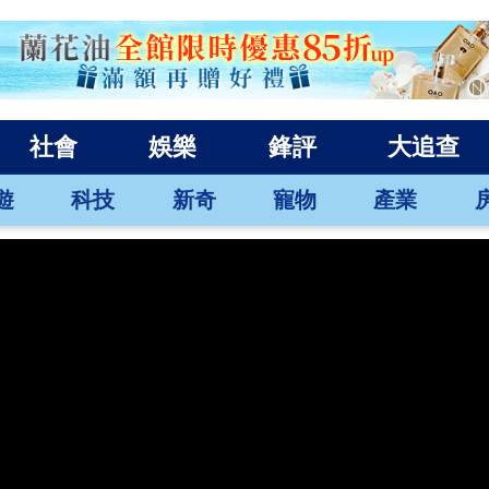
社會
娛樂
鋒評
大追查
遊
科技
新奇
寵物
產業