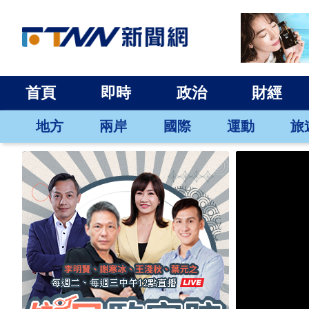
首頁
即時
政治
財經
地方
兩岸
國際
運動
旅