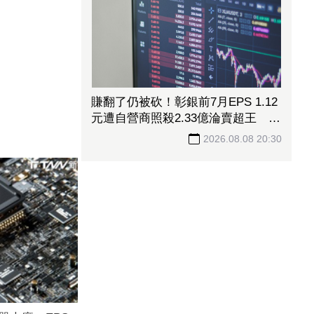
賺翻了仍被砍！彰銀前7月EPS 1.12
元遭自營商照殺2.33億淪賣超王
「這檔記憶體」營收創高也遭倒
2026.08.08 20:30