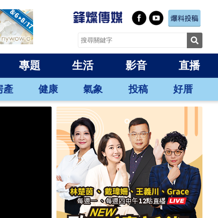
專題
生活
影音
直播
房產
健康
氣象
投稿
好厝