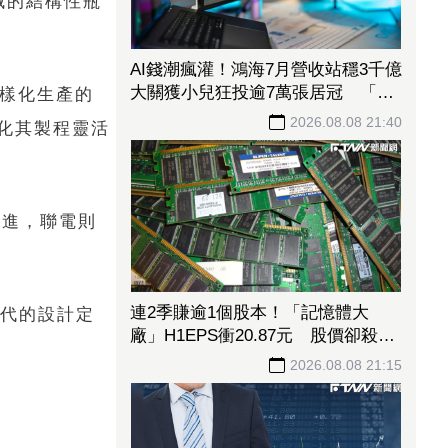
域的結構性瓶
AI錢潮瘋灌！鴻海7月營收站穩3千億
大關獲小兒狂投逾7萬張居冠 「這
多樣化生產的
檔」單月營收首跨9千億、法說前夕
2026.08.08 21:40
化其製程靈活
吸買氣
邁進，聯電則
連2季賺逾1個股本！「記憶體大
世代的設計定
廠」H1EPS衝20.87元 股價卻殺至
跌停鎖死
2026.08.08 21:15