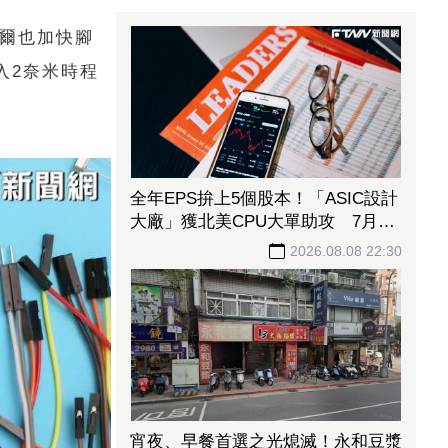
特爾也加快腳
入2奈米時程
全年EPS拚上5個股本！「ASIC設計
大廠」獲北美CPU大單助攻 7月營
收飆158%
2026.08.08 22:30
宵夜、早餐首選之光熄滅！永和豆漿