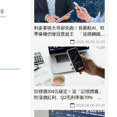
手
利多要噴大哥卻先跑！長榮航AI、旺
季爆棚仍慘冠賣超王 「這檔鋼鐵」
７月營收年增46%也不被買單
2026.08.08 21:00
目標價204元確定！這「記憶體廠」
吃漲價紅利、Q2毛利率衝70% 全
年營運看旺
2026.08.08 20:45