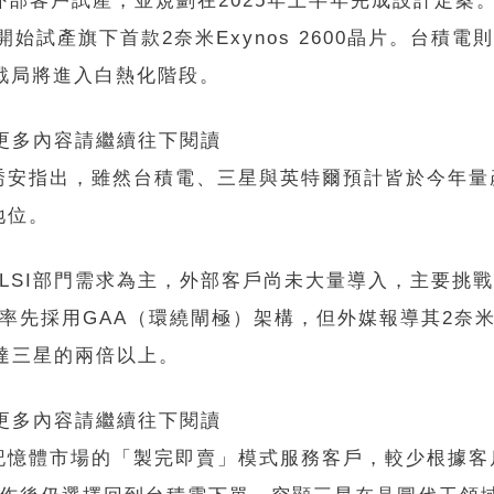
為外部客戶試產，並規劃在2025年上半年完成設計定案
s）已開始試產旗下首款2奈米Exynos 2600晶片。台積
戰局將進入白熱化階段。
 更多內容請繼續往下閱讀
喬安指出，雖然台積電、三星與英特爾預計皆於今年量
地位。
m LSI部門需求為主，外部客戶尚未大量導入，主要挑
率先採用GAA（環繞閘極）架構，但外媒報導其2奈
則達三星的兩倍以上。
 更多內容請繼續往下閱讀
記憶體市場的「製完即賣」模式服務客戶，較少根據客