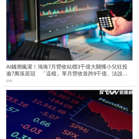
AI錢潮瘋灌！鴻海7月營收站穩3千億大關獲小兒狂投
逾7萬張居冠 「這檔」單月營收首跨9千億、法說前
夕吸買氣
財經