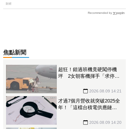
財經
Recommended by
焦點新聞
超狂！錯過班機竟硬闖停機
坪 2女朝客機揮手「求停
車」遭保全帶走
2026.08.09 14:21
才過7個月營收就突破2025全
年！「這檔台積電供應鏈」
上半年稅後純益年增209%
訂單能見度看到明年
2026.08.09 14:20