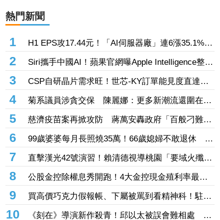
熱門新聞
1
H1 EPS攻17.44元！「AI伺服器廠」連6漲35.1%
輝達GB300、Vera Rubin挹注訂單看到明年
2
Siri攜手中國AI！蘋果官網曝Apple Intelligence整合
阿里「千問」 手冊上線不到一天撤了
3
CSP自研晶片需求旺！世芯-KY訂單能見度直達
2027年底 3奈米晶片放量、2奈米準備接棒
4
菊系議員涉貪交保 陳麗娜：更多新潮流還圍在賴
瑞隆身邊等著掌權
5
慈濟疫苗案再掀攻防 蔣萬安轟政府「百般刁難」
民間自購：慘痛經驗不會忘記
6
99歲婆婆每月長照燒35萬！66歲媳婦不敢退休 嘆
72歲尪想退也「負擔不起」
7
直擊漢光42號演習！賴清德視導桃園「要域火殲」
慰問參演官兵辛勞
8
公股金控除權息秀開跑！4大金控現金殖利率最高