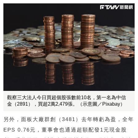
觀察​​​​​​三大法人今日買超個股張數前10名，第一名為中信
金（2891），買超2萬2,479張。（示意圖／Pixabay）
另外，面板大廠群創（3481）去年轉虧為盈，全年
EPS 0.76元，董事會也通過超額配發1元現金股