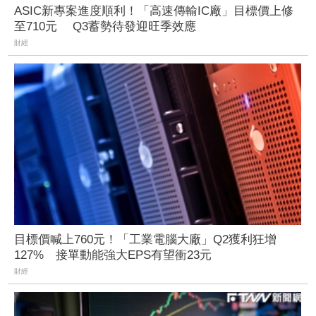
ASIC新專案進度順利！「高速傳輸IC廠」目標價上修
至710元 Q3蓄勢待發迎旺季效應
財經
目標價喊上760元！「工業電腦大廠」Q2獲利狂增
127% 接單動能強大EPS有望衝23元
財經