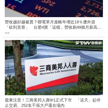
營收越好越被賣？聯電單月進帳年增近19％遭外資
「砍到見骨」 台塑4寶「這檔」營收刷49個月新高也
挨刀
財經
股東注意！三商美邦人壽9/1正式下市 「這天」起停
止交易、252名千張大戶還在場內