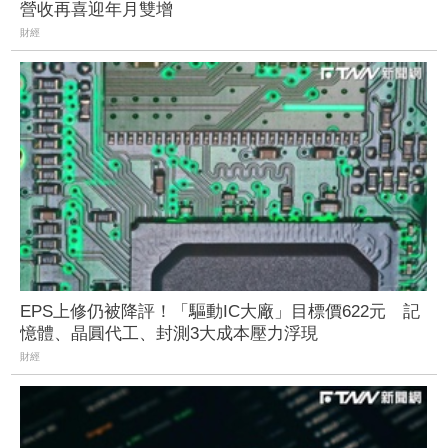
營收再喜迎年月雙增
財經
EPS上修仍被降評！「驅動IC大廠」目標價622元 記
憶體、晶圓代工、封測3大成本壓力浮現
財經