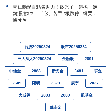
黃仁勳親自點名助力！矽光子「這檔」逆
勢漲逾3％ 「它」苦吞2根跌停...網哭：
慘兮兮
台股20250324
股市20250324
三大法人20250324
金融股
2891
中信金
新光金
群創
2888
3481
陽明
廣宇
2609
2328
2027
大成鋼
凱基金
2883
2880
華南金