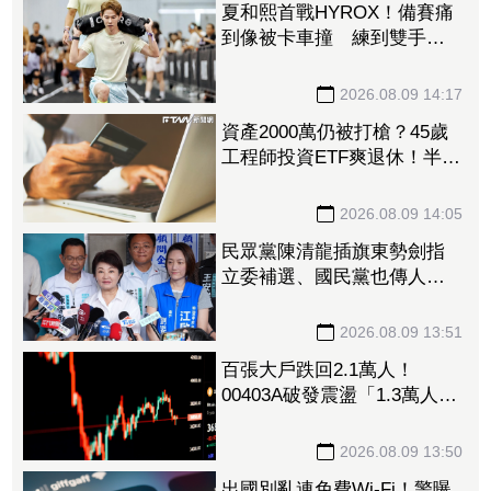
夏和熙首戰HYROX！備賽痛
到像被卡車撞 練到雙手全
是繭
2026.08.09 14:17
資產2000萬仍被打槍？45歲
工程師投資ETF爽退休！半年
後因「一封信」重返職場
2026.08.09 14:05
民眾黨陳清龍插旗東勢劍指
立委補選、國民黨也傳人選
怎麼合？盧秀燕：共創未
來、有商有量
2026.08.09 13:51
百張大戶跌回2.1萬人！
00403A破發震盪「1.3萬人脫
手不要了」 外資反搶23.6萬
張入手
2026.08.09 13:50
出國別亂連免費Wi-Fi！警曝