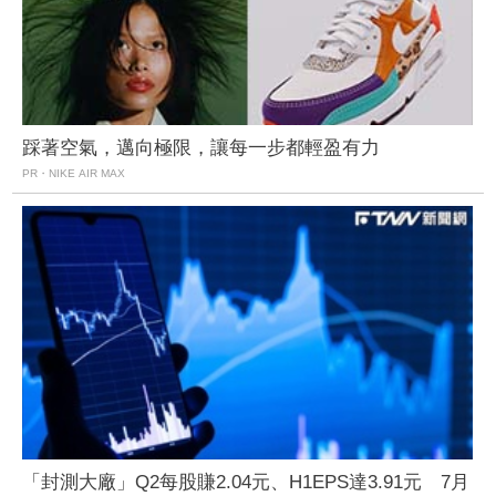
踩著空氣，邁向極限，讓每一步都輕盈有力
PR・NIKE AIR MAX
「封測大廠」Q2每股賺2.04元、H1EPS達3.91元 7月