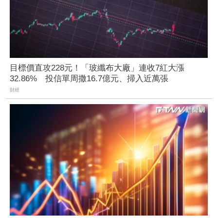
目標價直攻228元！「玻纖布大廠」連收7紅大漲
32.86% 投信單周撒16.7億元、掃入近萬張
財經