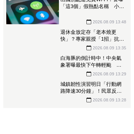
「這3個」假熱點名稱 小心
信用卡個資、帳密一秒遭偷
走
2026.08.09 13:48
退休金放定存「老本燒更
快」？專家親授「1招」抗通
膨 65歲股票推薦配置曝光
2026.08.09 13:35
白海豚的倒計時中！中央氣
象署曝最快下午轉輕颱 但
「1地」可能出現局部大雨
2026.08.09 13:29
城鎮韌性演習明日「行動網
路降速30分鐘」！民眾反應
冷淡 美媒嘆警報聲不夠大
2026.08.09 13:28