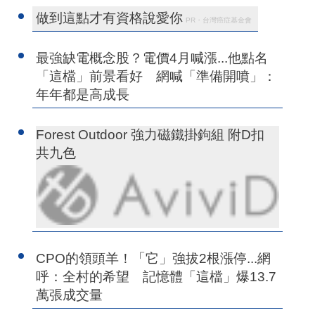
做到這點才有資格說愛你
PR・台灣癌症基金會
最強缺電概念股？電價4月喊漲...他點名
「這檔」前景看好 網喊「準備開噴」：
年年都是高成長
Forest Outdoor 強力磁鐵掛鉤組 附D扣
共九色
CPO的領頭羊！「它」強拔2根漲停...網
呼：全村的希望 記憶體「這檔」爆13.7
萬張成交量