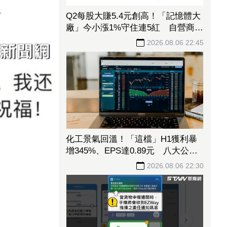
。
Q2每股大賺5.4元創高！「記憶體大
廠」今小漲1%守住連5紅 自營商卻
脫手449張、抱回7549萬元
2026.08.06 22:45
化工景氣回溫！「這檔」H1獲利暴
增345%、EPS達0.89元 八大公股
調節逾千萬元
2026.08.06 22:30