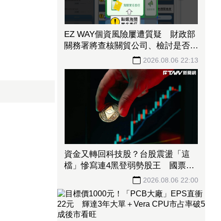
EZ WAY個資風險屢遭質疑 財政部
關務署將查核關貿公司、檢討是否統
一收費正式委任
2026.08.06 22:13
資金又轉回科技股？台股震盪「這
檔」慘寫連4黑登弱勢股王 國票
金、潤泰新也淪大盤刀下魂
2026.08.06 22:00