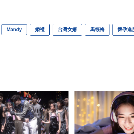
婚禮
台灣女婿
馬筱梅
懷孕進
Mandy