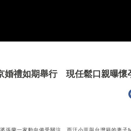
京婚禮如期舉行 現任鬆口親曝懷
婆張蘭一家動向備受關注，而汪小菲與台灣籍的妻子Ma