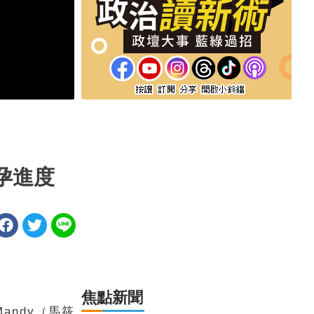
孕進度
焦點新聞
ndy（馬筱