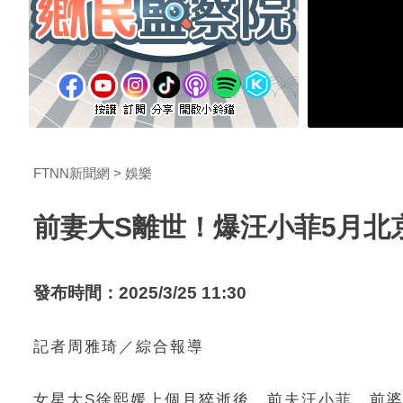
FTNN新聞網
娛樂
前妻大S離世！爆汪小菲5月北
發布時間：2025/3/25 11:30
記者周雅琦／綜合報導
女星大S徐熙媛上個月猝逝後，前夫汪小菲、前婆