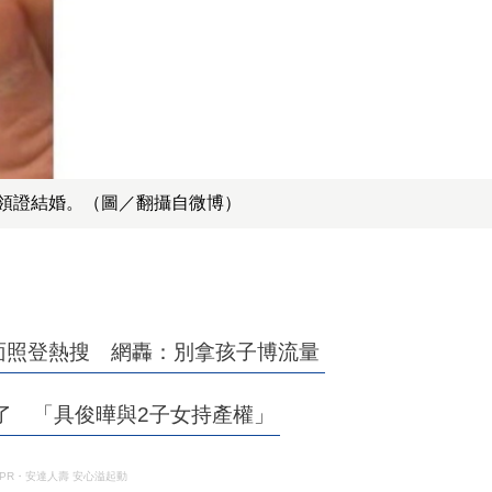
y領證結婚。（圖／翻攝自微博）
面照登熱搜 網轟：別拿孩子博流量
戶了 「具俊曄與2子女持產權」
PR・安達人壽 安心溢起動