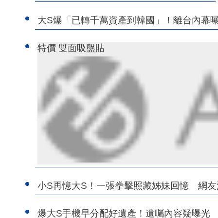
大S爆「已轉千萬資產到韓國」！離台內幕
特價 雙面吸盤貼
小S再憶大S！一張拳擊照藏姊妹回憶 網
爆大S手機早分配好遺產！遺囑內容疑曝光