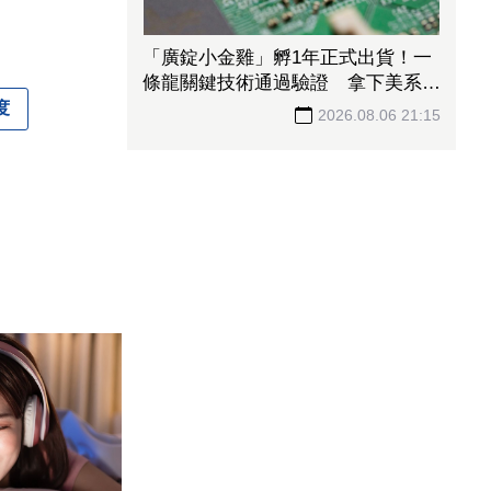
「廣錠小金雞」孵1年正式出貨！一
條龍關鍵技術通過驗證 拿下美系網
通、雲端大廠訂單
度
2026.08.06 21:15