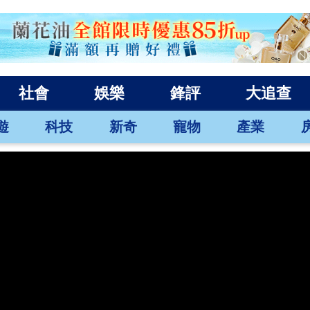
社會
娛樂
鋒評
大追查
遊
科技
新奇
寵物
產業