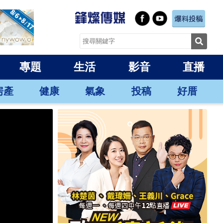
專題
生活
影音
直播
房產
健康
氣象
投稿
好厝