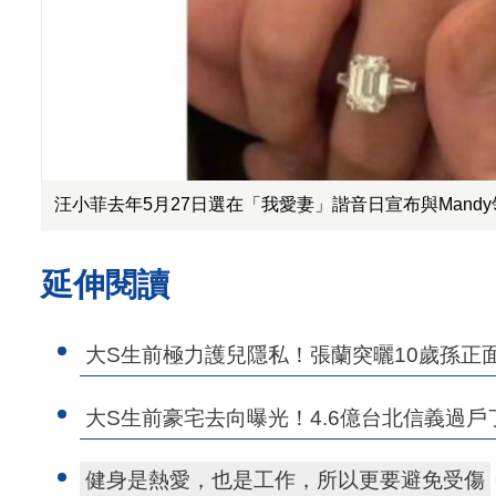
汪小菲去年5月27日選在「我愛妻」諧音日宣布與Mand
延伸閱讀
大S生前極力護兒隱私！張蘭突曬10歲孫正
大S生前豪宅去向曝光！4.6億台北信義過
健身是熱愛，也是工作，所以更要避免受傷