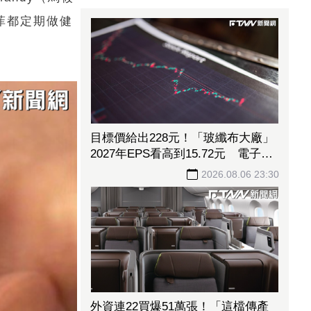
菲都定期做健
目標價給出228元！「玻纖布大廠」
2027年EPS看高到15.72元 電子材
料放量＋轉投資挹注營收
2026.08.06 23:30
外資連22買爆51萬張！「這檔傳產