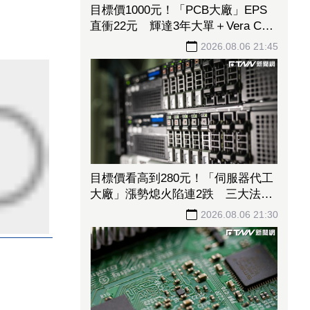
目標價1000元！「PCB大廠」EPS
直衝22元 輝達3年大單＋Vera CPU
市占率破5成後市看旺
2026.08.06 21:45
目標價看高到280元！「伺服器代工
大廠」漲勢熄火陷連2跌 三大法人
今出清1.1萬張、抽回21億元
2026.08.06 21:30