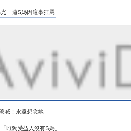
曝光 遭S媽因這事狂罵
友淚喊：永遠想念她
 「唯獨受益人沒有S媽」