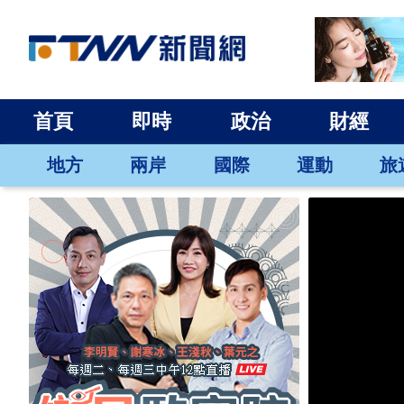
首頁
即時
政治
財經
地方
兩岸
國際
運動
旅