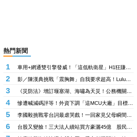
熱門新聞
1
車用+網通雙引擎發威！「這低軌衛星」H1狂賺
5.75元創高 智易同期EPS也刷新紀錄
2
影／陳漢典挑戰「震胸舞」自我要求超高！Lulu掌
鏡連拍30次 餓喊：可以吃飯嗎
3
《災防法》增訂堰塞湖、海嘯為天災！公務機關應
設災防長、公所設防災協作中心
4
慘遭喊減碼評等！外資下調「這MCU大廠」目標價
探95元 第二季每股虧損0.59元是警訊
5
李國毅挑戰零台詞最虐哭戲！一回家見父母瞬間潰
堤 怒嗆姚淳耀兄弟情決裂
6
台股又變臉！三大法人續站買方豪灑45億 股民