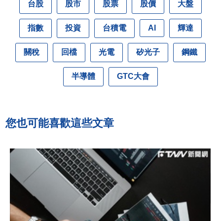
台股
股市
股票
股價
大盤
指數
投資
台積電
輝達
AI
關稅
回檔
光電
矽光子
鋼鐵
半導體
GTC大會
您也可能喜歡這些文章