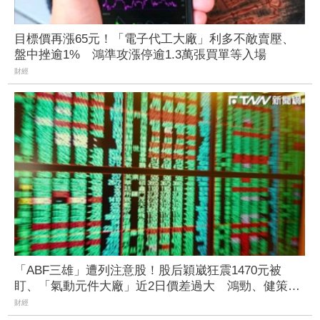
目標價再漲65元！「電子代工大廠」利多不敵賣壓、
盤中挫逾1% 鴻準攻漲停逾1.3萬張買單等入場
財經
「ABF三雄」遭列注意股！股后穎崴狂震1470元被
盯、「氣動元件大廠」近2日價差過大 鴻勁、健策等
26檔個股拉警報
財經