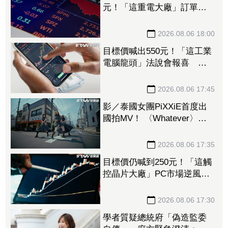
元！「這重電大廠」訂單能
見度到2029年 領士電共
喊：產業5年熱度不減
2026.08.06 18:00
目標價喊出550元！「這工業
電腦龍頭」法說會報喜 外
資上調2026年EPS預估達
16.84元
2026.08.06 17:45
影／泰國女團PiXXiE首度出
國拍MV！ 〈Whatever〉爆
紅後再突破
2026.08.06 17:35
目標價仍喊到250元！「這觸
控晶片大廠」PC市場逆風但
手握利多新業務 外資看好
喊加碼
2026.08.06 17:30
學者質疑總統府「偽造監委