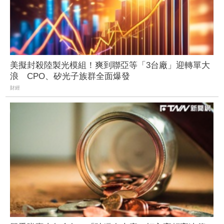
美擬封殺陸製光模組！爽到聯亞等「3台廠」迎轉單大
浪 CPO、矽光子族群全面爆發
財經