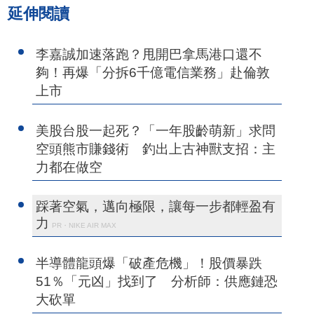
延伸閱讀
李嘉誠加速落跑？甩開巴拿馬港口還不
夠！再爆「分拆6千億電信業務」赴倫敦
上市
美股台股一起死？「一年股齡萌新」求問
空頭熊市賺錢術 釣出上古神獸支招：主
力都在做空
踩著空氣，邁向極限，讓每一步都輕盈有
力
PR・NIKE AIR MAX
半導體龍頭爆「破產危機」！股價暴跌
51％「元凶」找到了 分析師：供應鏈恐
大砍單