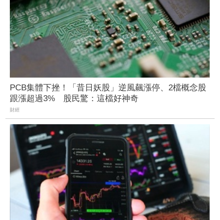
PCB集體下挫！「昔日妖股」逆風飆漲停、2檔概念股
跟漲超過3% 股民驚：這檔好神奇
財經