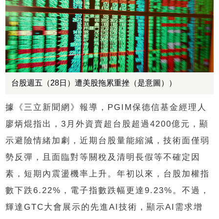
台股週五（28日）遭美股拖累重挫（是意圖））
據《三立新聞網》報導，PGIM保德信基金經理人
廖炳焜指出，3月外資賣超台股超過4200億元，顯
示避險情緒加劇，近期台股量能縮減，技術面僅弱
勢反彈，且面臨對等關稅及清明長假等不確定因
素，短期內震盪機率上升。年初以來，台股加權指
數下跌6.22%，電子指數跌幅更達9.23%。不過，
輝達GTC大會展示的先進AI技術，顯示AI需求增