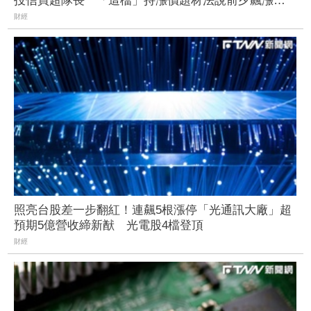
投信買超隊長 「這檔」持漲價題材法說前夕飆漲受
矚
財經
照亮台股差一步翻紅！連飆5根漲停「光通訊大廠」超
預期5億營收締新猷 光電股4檔登頂
財經