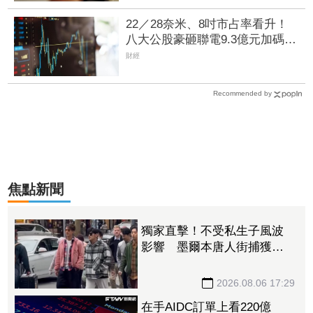
22／28奈米、8吋市占率看升！
八大公股豪砸聯電9.3億元加碼7
千張
財經
Recommended by
焦點新聞
獨家直擊！不受私生子風波
影響 墨爾本唐人街捕獲野
生周杰倫
2026.08.06 17:29
在手AIDC訂單上看220億