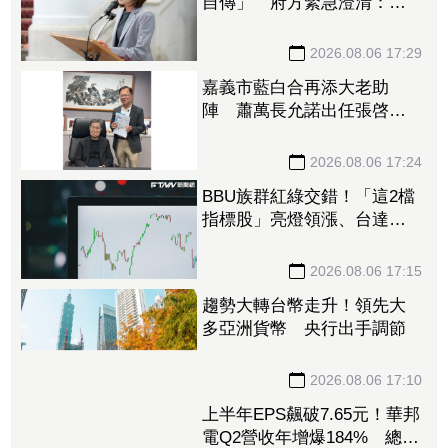
自傳」 府方緊急澄清：已
檢還原件
2026.08.06 17:29
嘉義市藍白合再添大老助
陣 蕭萬長允諾出任張啓楷
競總榮譽主委
2026.08.06 17:24
BBU族群紅綠交錯！「這2檔
指標股」亮燈領漲、台達
電、光寶科雙收紅 新普、
AES也有逾2%漲幅
2026.08.06 17:15
趨勢大轉台幣走升！領先大
多亞洲貨幣 央行出手調節
2026.08.06 17:10
上半年EPS飆破7.65元！華邦
電Q2營收年增爆184% 總座