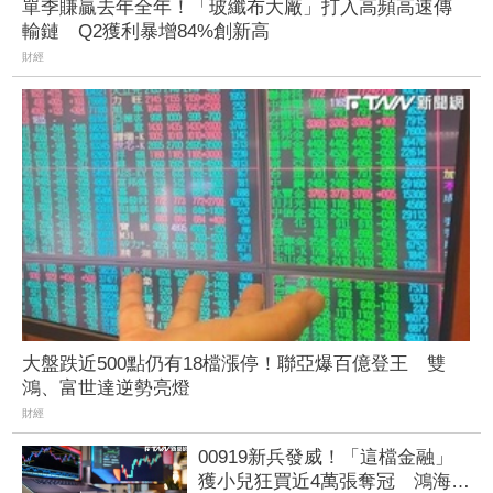
單季賺贏去年全年！「玻纖布大廠」打入高頻高速傳
輸鏈 Q2獲利暴增84%創新高
財經
大盤跌近500點仍有18檔漲停！聯亞爆百億登王 雙
鴻、富世達逆勢亮燈
財經
00919新兵發威！「這檔金融」
獲小兒狂買近4萬張奪冠 鴻海單