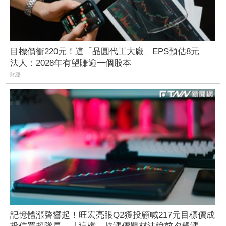
目標價衝220元！這「晶圓代工大廠」EPS預估8元
法人：2028年有望賺逾一個股本
財經
記憶體漲聲響起！旺宏亮眼Q2獲投顧喊217元目標價成