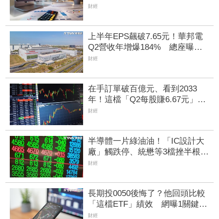
月營收衝破9000億成小兒新寵
財經
上半年EPS飆破7.65元！華邦電
Q2營收年增爆184% 總座曝
2027年記憶體供應更緊張
財經
在手訂單破百億元、看到2033
年！這檔「Q2每股賺6.67元」獲
利暴增931% AI帶旺光纜需求
財經
半導體一片綠油油！「IC設計大
廠」觸跌停、統懋等3檔挫半根
記憶體2檔走高成交量噴萬張
財經
長期投0050後悔了？他回頭比較
「這檔ETF」績效 網曝1關鍵：
無絕對優劣
財經