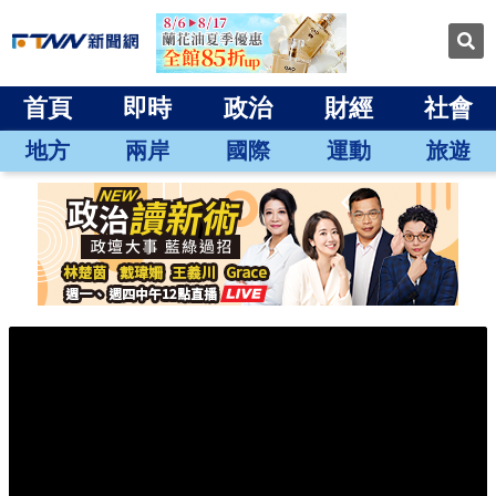
首頁
即時
政治
財經
社會
地方
兩岸
國際
運動
旅遊