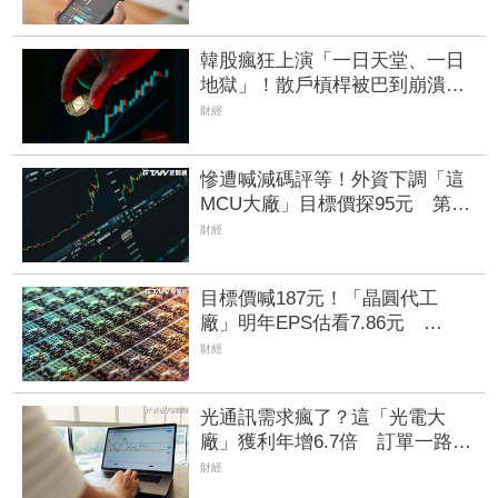
韓股瘋狂上演「一日天堂、一日
地獄」！散戶槓桿被巴到崩潰
今年熔斷至少44次
財經
慘遭喊減碼評等！外資下調「這
MCU大廠」目標價探95元 第二
季每股虧損0.59元是警訊
財經
目標價喊187元！「晶圓代工
廠」明年EPS估看7.86元
VSMC產能升溫有望挹注營收
財經
光通訊需求瘋了？這「光電大
廠」獲利年增6.7倍 訂單一路看
到年底、2027也樂觀
財經