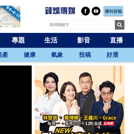
專題
生活
影音
直播
房產
健康
氣象
投稿
好厝