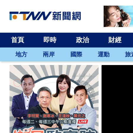
首頁
即時
政治
財經
地方
兩岸
國際
運動
旅