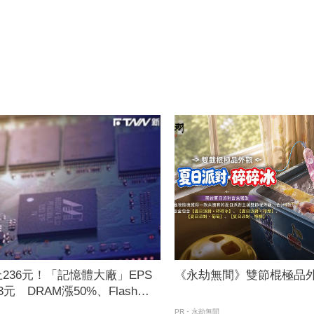
236元！「記憶體大廠」EPS
《永劫無間》雙節棍極品外
元 DRAM漲50%、Flash漲
大增
PR・永劫無間