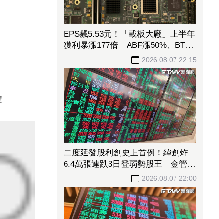
EPS飆5.53元！「載板大廠」上半年
獲利暴漲177倍 ABF漲50%、BT漲
70%毛利衝高
2026.08.07 22:15
！
二度延發股利創史上首例！緯創炸
6.4萬張連跌3日登弱勢股王 金管會
要求集保、證交所了解
2026.08.07 22:00