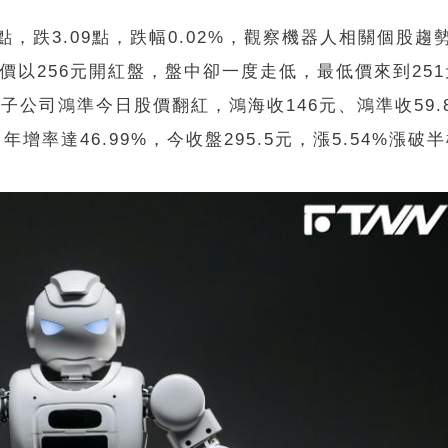
0點，跌3.09點，跌幅0.02%，觀察機器人相關個股
價以256元開紅盤，盤中卻一度走低，最低價來到25
海及子公司鴻準今日股價翻紅，鴻海收146元、鴻準收59
增率達46.99%，今收盤295.5元，漲5.54%漲破