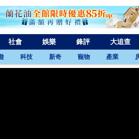
社會
娛樂
鋒評
大追查
遊
科技
新奇
寵物
產業