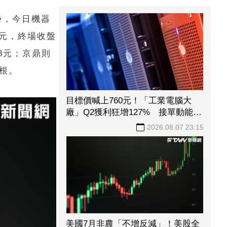
趨勢，今日機器
1元，終場收盤
.8元；京鼎則
半根。
目標價喊上760元！「工業電腦大
廠」Q2獲利狂增127% 接單動能強
大EPS有望衝23元
2026.08.07 23:15
美國7月非農「不增反減」！美股全