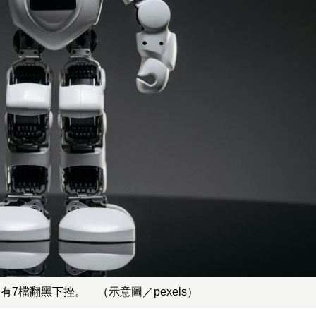
7檔翻黑下挫。 （示意圖／pexels）