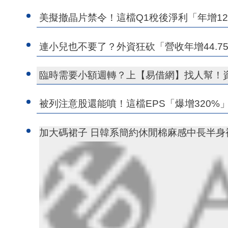
美擬撤晶片禁令！這檔Q1稅後淨利「年增12
連小兒也不要了？外資狂砍「營收年增44.
臨時需要小額週轉？上【易借網】找人幫！
被列注意股還能噴！這檔EPS「爆增320%
加大碼裙子 日韓系簡約休閒棉麻感中長半身裙(M