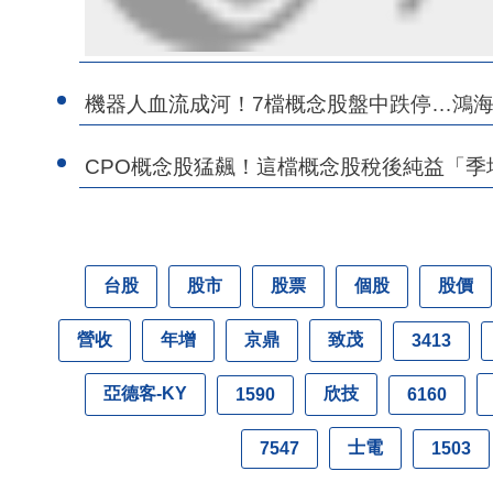
機器人血流成河！7檔概念股盤中跌停…鴻海
CPO概念股猛飆！這檔概念股稅後純益「季
台股
股市
股票
個股
股價
營收
年增
京鼎
致茂
3413
亞德客-KY
欣技
1590
6160
士電
7547
1503