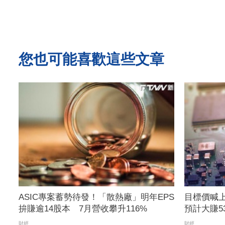
您也可能喜歡這些文章
ASIC專案蓄勢待發！「散熱廠」明年EPS
目標價喊上
拚賺逾14股本 7月營收攀升116%
預計大賺53
30%獲利
財經
財經