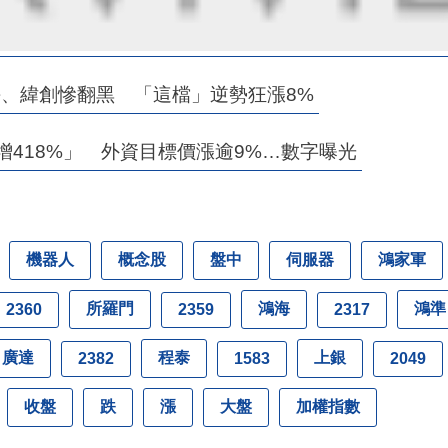
、緯創慘翻黑 「這檔」逆勢狂漲8%
增418%」 外資目標價漲逾9%…數字曝光
機器人
概念股
盤中
伺服器
鴻家軍
所羅門
鴻海
鴻準
2360
2359
2317
廣達
程泰
上銀
2382
1583
2049
收盤
跌
漲
大盤
加權指數