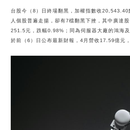
台股今（8）日終場翻黑，加權指數收20,543.4
人個股普遍走揚，卻有7檔翻黑下挫，其中廣達股
251.5元，跌幅0.98%；同為伺服器大廠的鴻
於前（6）日公布最新財報，4月營收17.59億元，年