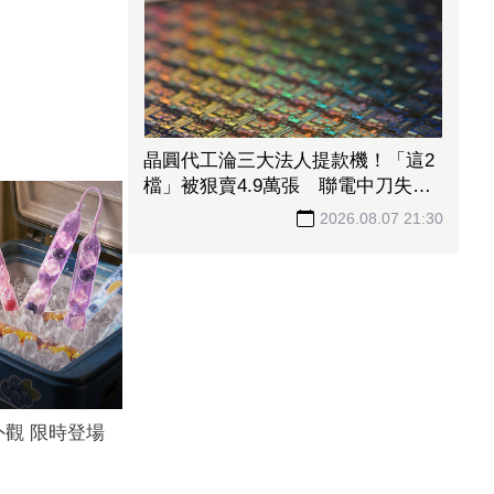
晶圓代工淪三大法人提款機！「這2
檔」被狠賣4.9萬張 聯電中刀失血
38.2億元跌4.53%
2026.08.07 21:30
觀 限時登場