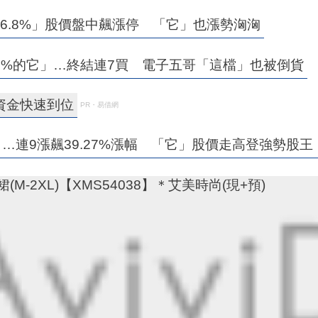
6.8%」股價盤中飆漲停 「它」也漲勢洶洶
75%的它」…終結連7買 電子五哥「這檔」也被倒貨
資金快速到位
PR・易借網
」…連9漲飆39.27%漲幅 「它」股價走高登強勢股王
-2XL)【XMS54038】＊艾美時尚(現+預)