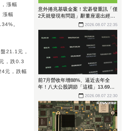
元，漲幅
意外捲兆基吸金案！宏碁發重訊「僅
元，漲幅
2天就發現有問題」辭董座退出經
營：內部存在管理缺失
.34%。
2026.08.07 22:35
盤21.1元，
元，跌0.3
.24元，跌幅
前7月營收年增88%、逼近去年全
年！八大公股調節「這檔」13.69億
元逾7.4千張
2026.08.07 22:30