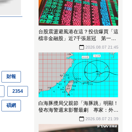
台股震盪避風港在這？投信爆買「這
檔非金融股」近7千張居冠 第一金
連17買同步上榜
2026.08.07 21:45
財報
2354
白海豚攪局父親節「海豚跳」明顯！
碩網
發布海警週末影響最劇 專家：外圍
雨帶今晚進入陸地
2026.08.07 21:39