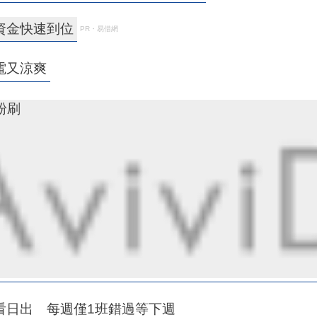
資金快速到位
PR・易借網
電又涼爽
小粉刷
看日出 每週僅1班錯過等下週