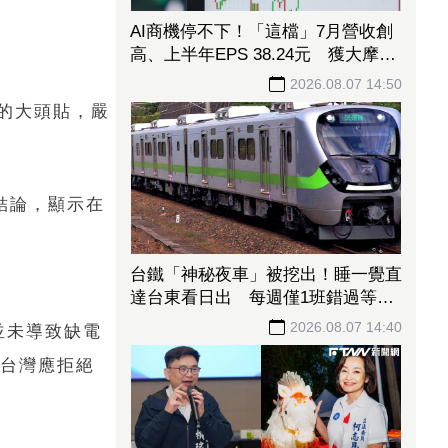
AI商機停不下！「這檔」7月營收創
高、上半年EPS 38.24元 獲大摩喊
買、12000元目標價
2026.08.07 14:50
的大頭貼，嚴
結論，顯示在
台鐵「神秘夜車」被挖出！睡一覺直
達台東看日出 每週僅1班錯過等下
週
2026.08.07 14:40
並未導致缺電
；台灣應拒絕