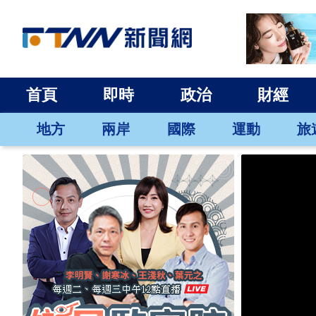
首頁
即時
政治
財經
地方
兩岸
國際
運動
旅