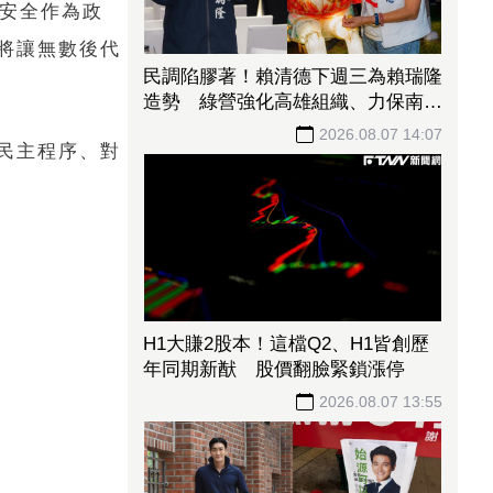
的安全作為政
將讓無數後代
民調陷膠著！賴清德下週三為賴瑞隆
造勢 綠營強化高雄組織、力保南臺
灣不失
2026.08.07 14:07
民主程序、對
H1大賺2股本！這檔Q2、H1皆創歷
年同期新猷 股價翻臉緊鎖漲停
2026.08.07 13:55