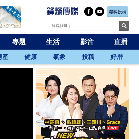
專題
生活
影音
直播
房產
健康
氣象
投稿
好厝