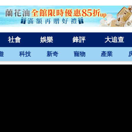
社會
娛樂
鋒評
大追查
遊
科技
新奇
寵物
產業