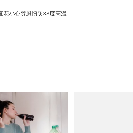
 宜花小心焚風慎防38度高溫