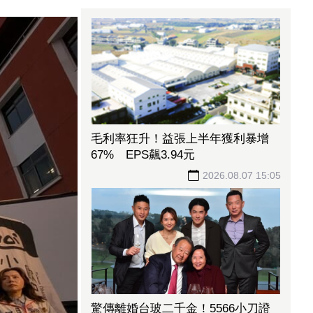
毛利率狂升！益張上半年獲利暴增
67% EPS飆3.94元
2026.08.07 15:05
驚傳離婚台玻二千金！5566小刀證