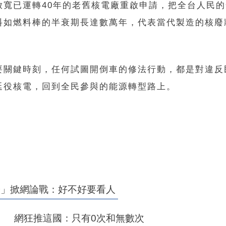
放寬已運轉40年的老舊核電廠重啟申請，把全台人民
料如燃料棒的半衰期長達數萬年，代表當代製造的核廢
要關鍵時刻，任何試圖開倒車的修法行動，都是對違反
延役核電，回到全民參與的能源轉型路上。
勢」掀網論戰：好不好要看人
」 網狂推這國：只有0次和無數次