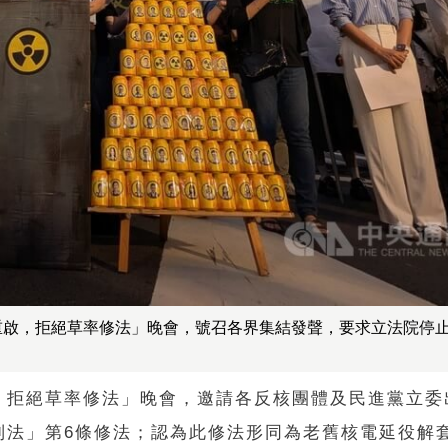
重啟，拒絕草率修法」晚會，號召各界集結發聲，要求立法院停
，拒絕草率修法」晚會，邀請各反核團體及民進黨立委
制法」第6條修法；認為此修法形同為老舊核電延役解