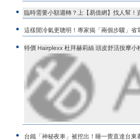
臨時需要小額週轉？上【易借網】找人幫！
這樣開冷氣更聰明！專家揭「兩個步驟」省
特價 Hairplexx 杜拜赫莉絲 頭皮舒活按摩
台鐵「神秘夜車」被挖出！睡一覺直達台東