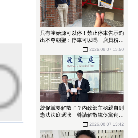
只有崔始源可以停！禁止停車告示釣
出本尊朝聖：停車可以嗎 店員粉絲
嚇傻
2026.08.07 13:50
統促黨要解散了？內政部主秘親自到
憲法法庭遞狀 聲請解散統促黨創下
憲政首例
2026.08.07 13:42