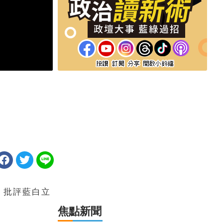
，批評藍白立
焦點新聞