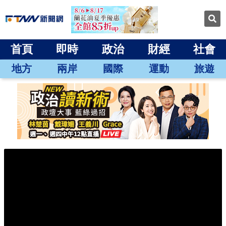
首頁
即時
政治
財經
社會
地方
兩岸
國際
運動
旅遊