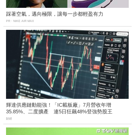
踩著空氣，邁向極限，讓每一步都輕盈有力
PR・NIKE AIR MAX
輝達供應鏈動能強！「IC載板廠」7月營收年增
35.85%、二度擴產 連5日狂飆48%登強勢股王
財經