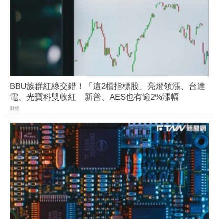
BBU族群紅綠交錯！「這2檔指標股」亮燈領漲、台達
電、光寶科雙收紅 新普、AES也有逾2%漲幅
財經