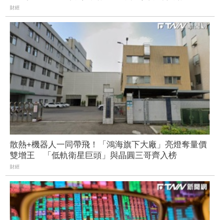
財經
散熱+機器人一同帶飛！「鴻海旗下大廠」亮燈奪量價
雙增王 「低軌衛星巨頭」與晶圓三哥齊入榜
財經