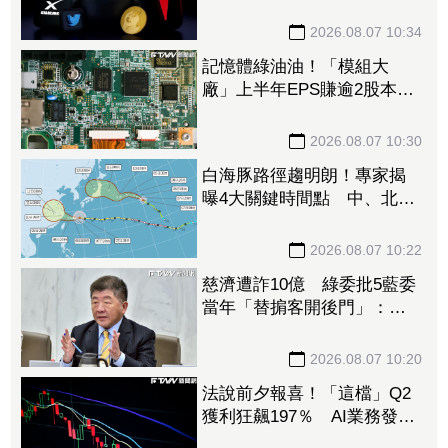
建電廠搶攻算力霸權
2026.08.07 10:34
記憶體綠油油！「模組大
廠」上半年EPS賺逾2股本重
摔跌停板 華邦電、南亞科
恐止步連5紅
2026.08.07 10:30
白海豚路徑趨明朗！專家揭
曝4大關鍵時間點 中、北部
慎防豪雨強風
2026.08.07 10:22
慈濟遭詐10億 綠委批5藍委
當年「替掮客開後門」：造
謠政客出來道歉！
2026.08.07 10:20
法說前夕報喜！「這檔」Q2
獲利狂飆197％ AI業務發威
看旺下半年