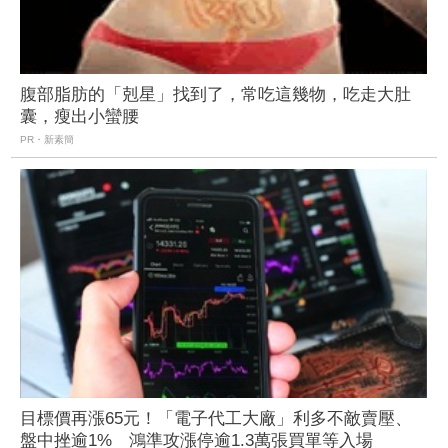
腹部脂肪的「剋星」找到了，常吃這幾物，吃走大肚
囊，瘦出小蠻腰
PR・新素簡
目標價再漲65元！「電子代工大廠」利多不敵賣壓、
盤中挫逾1% 鴻準攻漲停逾1.3萬張買單等入場