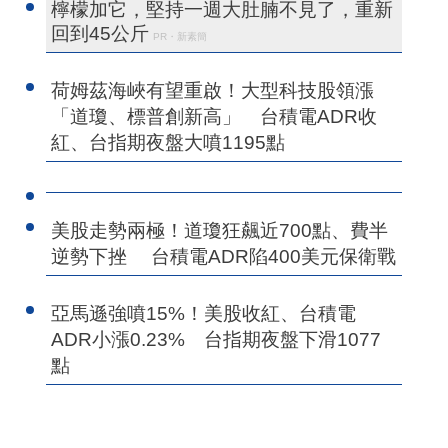
檸檬加它，堅持一週大肚腩不見了，重新
回到45公斤
PR・新素簡
荷姆茲海峽有望重啟！大型科技股領漲
「道瓊、標普創新高」 台積電ADR收
紅、台指期夜盤大噴1195點
美股走勢兩極！道瓊狂飆近700點、費半
逆勢下挫 台積電ADR陷400美元保衛戰
亞馬遜強噴15%！美股收紅、台積電
ADR小漲0.23% 台指期夜盤下滑1077
點