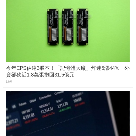
今年EPS估達3股本！「記憶體大廠」炸連5漲44% 外
資卻砍近1.8萬張抱回31.5億元
財經