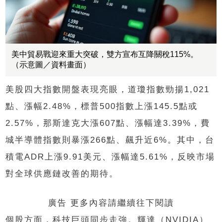
美中貿易戰迎來重大突破，雙方宣布互降關稅115%。
（示意圖／資料畫面）
美股四大指數開盤表現亮眼，道瓊指數勁揚1,021
點、漲幅2.48%，標普500指數上漲145.5點或
2.57%，那斯達克大漲607點、漲幅達3.39%，費
城半導體指數則暴漲266點、飆升近6%。其中，台
積電ADR上漲9.91美元、漲幅達5.61%，反映市場
對全球供應鏈改善的期待。
廣告 更多內容請繼續往下閱讀
個股方面，科技巨頭同步走強。輝達（NVIDIA）