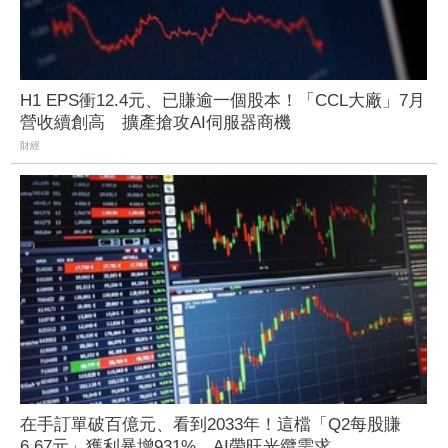
H1 EPS衝12.4元、已賺逾一個股本！「CCL大廠」7月
營收續創高 擴產搶攻AI伺服器商機
財經
在手訂單破百億元、看到2033年！這檔「Q2每股賺
6.67元」獲利暴增931% AI帶旺光纜需求