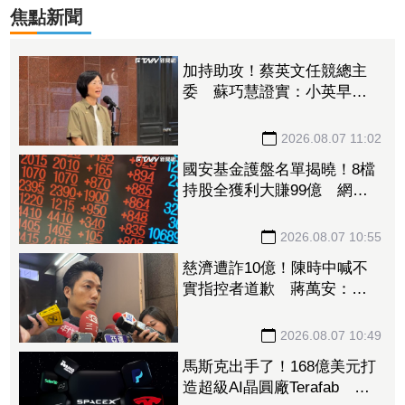
焦點新聞
加持助攻！蔡英文任競總主
委 蘇巧慧證實：小英早已
一口答應
2026.08.07 11:02
國安基金護盤名單揭曉！8檔
持股全獲利大賺99億 網：
勝率100%
2026.08.07 10:55
慈濟遭詐10億！陳時中喊不
實指控者道歉 蔣萬安：政
府若買夠何須民間集資
2026.08.07 10:49
馬斯克出手了！168億美元打
造超級AI晶圓廠Terafab 自