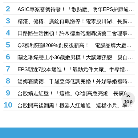
闆」 他星國秀16蹲失敗
2
ASIC專案蓄勢待發！「散熱廠」明年EPS拚賺逾14
股本 7月營收攀升116%
3
精湛、健椿、廣錠再飆漲停！電零股川湖、長廣、
台虹齊亮燈 威潤、承啟、永擎攻頂鎖不住
4
田路路生活困頓！許常德重砲開轟演藝工會理事
長 「財務去向交代清楚」
5
Q2獲利狂飆209%創疫後新高！「電腦品牌大廠」
H1營收飆破1577億元 股價翻紅緊守30大關
6
關之琳爆戀上小36歲嫩男模！大談嬤孫戀 親自回
應戀情
7
EPS朝近7股本邁進！「氣動元件大廠」半導體高
毛利助攻 目標價衝1700元
8
湯姆霍蘭德、千黛亞傳低調完婚！外媒曝婚禮時間
地點 僅邀至親好友見證幸福
9
台股續走紅盤！「這檔」Q2創高急亮燈 長廣6月
EPS0.3賺贏前一季同登漲停
top
10
台股開高後翻黑！機器人紅通通「這檔小兵」率先
攻漲停 致茂、全球傳動噴半根