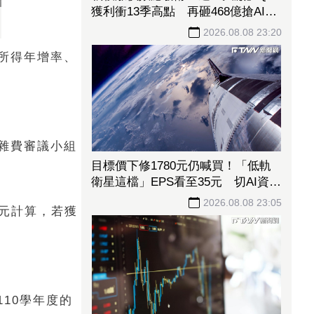
獲利衝13季高點 再砸468億搶AI商
機
2026.08.08 23:20
所得年增率、
雜費審議小組
目標價下修1780元仍喊買！「低軌
衛星這檔」EPS看至35元 切AI資料
中心市場猛添營運動能
2026.08.08 23:05
萬元計算，若獲
110學年度的