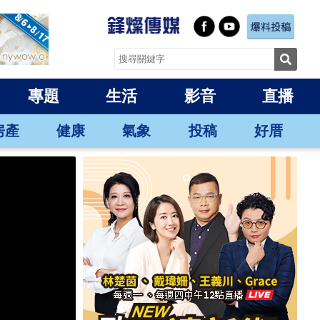
專題
生活
影音
直播
房產
健康
氣象
投稿
好厝