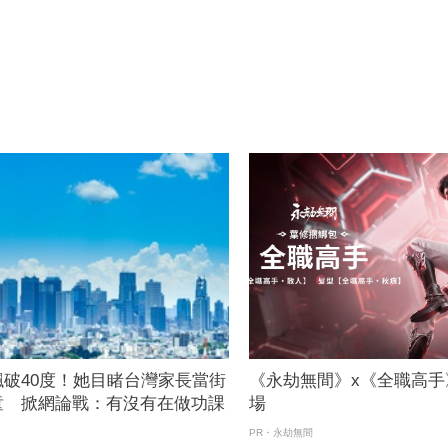
破40度！她目睹台灣家長當街
《永劫無間》x《全職高手
童 掀網論戰：有沒有在做功課
場
PR・永劫無間