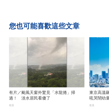
您也可能喜歡這些文章
有片／颱風天窗外驚見「水龍捲」掃
東京高溫飆
過！ 淡水居民看傻了
吼哭鬧幼
生活
生活