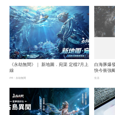
《永劫無間》｜ 新地圖．宛渠 定檔7月上
白海豚爆
線
快今衝強
PR・永劫無間
生活