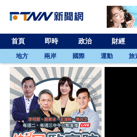
首頁
即時
政治
財經
地方
兩岸
國際
運動
旅