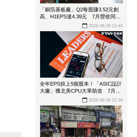
「銅箔基板廠」Q2每股賺3.52元創
高、H1EPS達4.39元 7月營收同締
新猷、年增96.88%
2026.08.08 22:45
全年EPS拚上5個股本！「ASIC設計
大廠」獲北美CPU大單助攻 7月營
收飆158%
2026.08.08 22:30