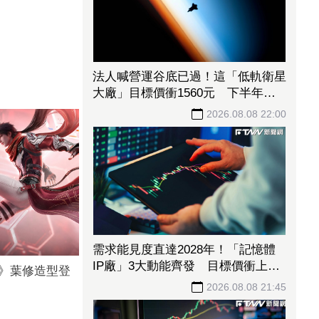
法人喊營運谷底已過！這「低軌衛星
大廠」目標價衝1560元 下半年出
貨回溫、營收估成長20%
2026.08.08 22:00
需求能見度直達2028年！「記憶體
IP廠」3大動能齊發 目標價衝上
》葉修造型登
1430元
2026.08.08 21:45