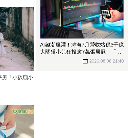
AI錢潮瘋灌！鴻海7月營收站穩3千億
大關獲小兒狂投逾7萬張居冠 「這
檔」單月營收首跨9千億、法說前夕
2026.08.08 21:40
吸買氣
坪房「小孩顧小