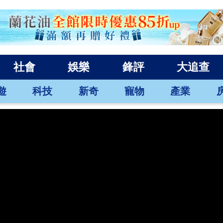
社會
娛樂
鋒評
大追查
遊
科技
新奇
寵物
產業