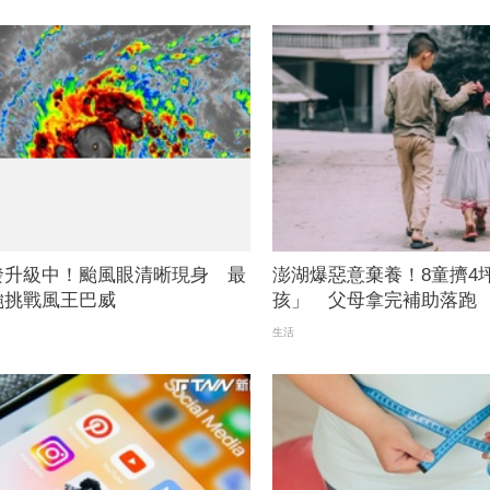
發升級中！颱風眼清晰現身 最
澎湖爆惡意棄養！8童擠4
颱挑戰風王巴威
孩」 父母拿完補助落跑
生活