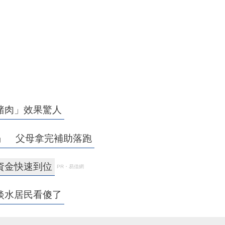
豬肉」效果驚人
」 父母拿完補助落跑
資金快速到位
PR・易借網
淡水居民看傻了