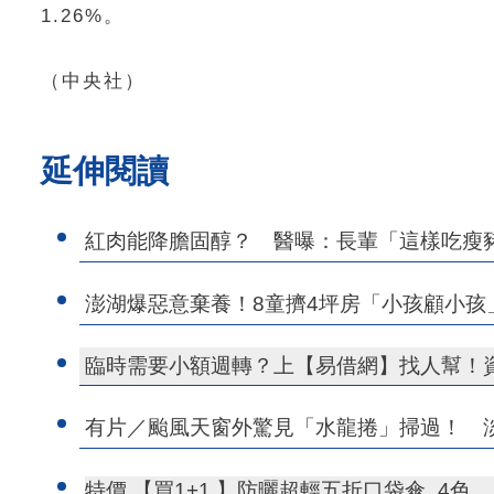
1.26%。
（中央社）
延伸閱讀
紅肉能降膽固醇？ 醫曝：長輩「這樣吃瘦
澎湖爆惡意棄養！8童擠4坪房「小孩顧小孩
臨時需要小額週轉？上【易借網】找人幫！
有片／颱風天窗外驚見「水龍捲」掃過！ 
特價 【買1+1 】防曬超輕五折口袋傘_4色