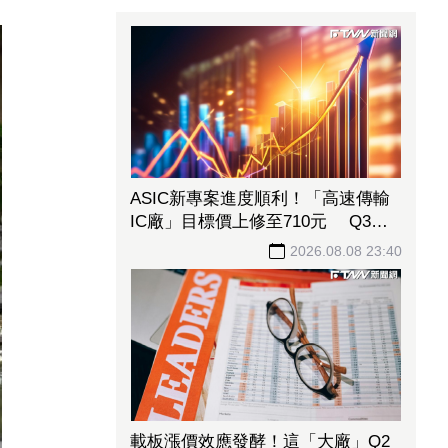
ASIC新專案進度順利！「高速傳輸
IC廠」目標價上修至710元 Q3蓄
勢待發迎旺季效應
2026.08.08 23:40
載板漲價效應發酵！這「大廠」Q2