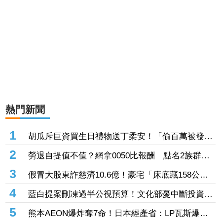
熱門新聞
1
胡瓜斥巨資買生日禮物送丁柔安！「偷百萬被發
現」 慘遭本人抓包
2
勞退自提值不值？網拿0050比報酬 點名2族群最
有感：節稅效果佳
3
假冒大股東詐慈濟10.6億！豪宅「床底藏158公斤
黃金」 前律師公會理事長等17人起訴
4
藍白提案刪凍過半公視預算！文化部憂中斷投資
恐造成文化的世代斷層
5
熊本AEON爆炸奪7命！日本經產省：LP瓦斯爆炸