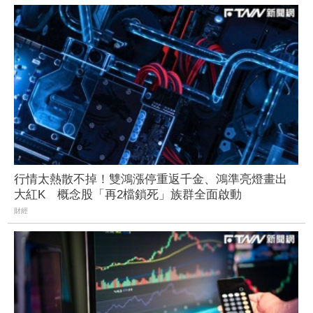
行情太熱散不掉！雙鴻漲停重返千金、鴻準亮燈畫出
大紅K 概念股「再2檔鎖死」族群全面啟動
財經