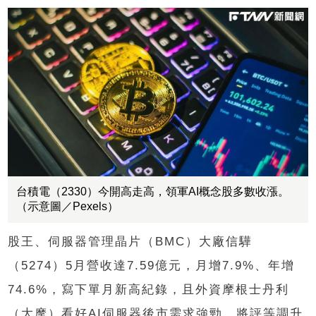
台積電（2330）今開高走高，領軍AI概念股多數收漲。
（示意圖／Pexels）
股王、伺服器管理晶片（BMC）大廠信驊
（5274）5月營收達7.59億元，月增7.9%、年增
74.6%，寫下單月新高紀錄，且外資摩根士丹利
（大摩）看好AI伺服器後市需求強勁，將評等調升