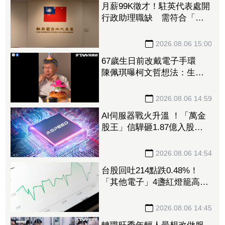
月薪99K徵才！駐英代表處開
行政助理職缺 需符合「這
些條件」網傻眼：是在請實
習？
2026.08.06 15:00
67歲生日前改戴電子手環
陳佩琪曝柯文哲想法：生活
沒差，只是更羞辱更強
2026.08.06 14:59
AI伺服器戰火升溫 ！「萬金
股王」信驊砸1.87億入股
M31 股價飆近半根炸53.06
億成交額
2026.08.06 14:54
台股回吐214點跌0.48%！
「其他電子」4盞紅燈籠高
掛 金融業成提款機挫逾2%
2026.08.06 14:45