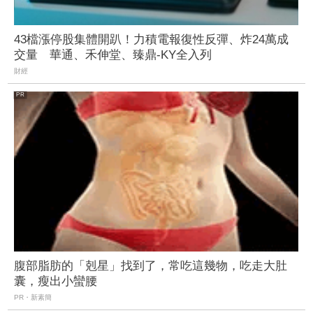
43檔漲停股集體開趴！力積電報復性反彈、炸24萬成
交量 華通、禾伸堂、臻鼎-KY全入列
財經
腹部脂肪的「剋星」找到了，常吃這幾物，吃走大肚
囊，瘦出小蠻腰
PR・新素簡