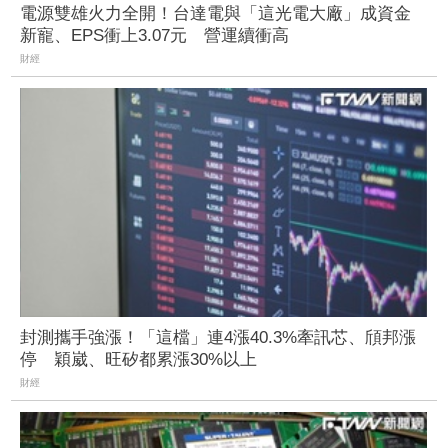
電源雙雄火力全開！台達電與「這光電大廠」成資金
新寵、EPS衝上3.07元 營運續衝高
財經
封測攜手強漲！「這檔」連4漲40.3%牽訊芯、頎邦漲
停 穎崴、旺矽都累漲30%以上
財經