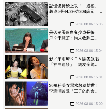
記憶體持續上攻！「這檔」
飆連5漲44.3%炸308億元 南
亞科也累漲40%噴474億元
2026.08.06 15:05
是否副署藍白兒少成長帳
戶？李慧芝：尚未收到三讀
咨文
2026.08.06 15:04
影／宋雨琦ＫＴＶ開麥飆唱
「神曲連發」 網友全跪
喊：不愧是高能量小狗！
2026.08.06 15:01
36萬粉美女潛水教練離世！
李潤潤曾登「王子的約會」
組超夯高顏值CP 昔日畫面
曝光
2026.08.06 15:00