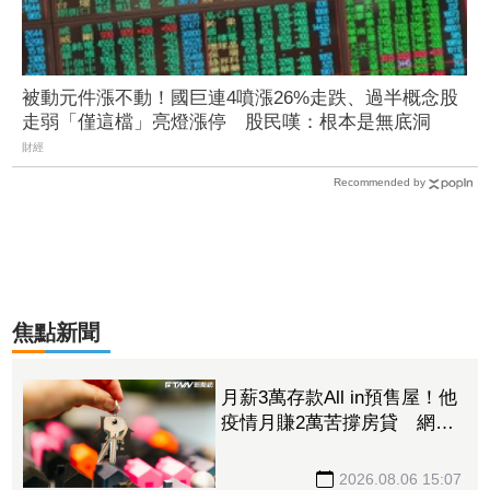
被動元件漲不動！國巨連4噴漲26%走跌、過半概念股
走弱「僅這檔」亮燈漲停 股民嘆：根本是無底洞
財經
Recommended by
焦點新聞
月薪3萬存款All in預售屋！他
疫情月賺2萬苦撐房貸 網
讚：現在買不到那個價
2026.08.06 15:07