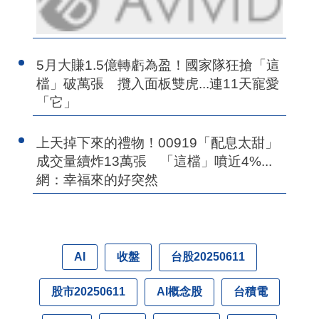
5月大賺1.5億轉虧為盈！國家隊狂搶「這
檔」破萬張 攬入面板雙虎...連11天寵愛
「它」
上天掉下來的禮物！00919「配息太甜」
成交量續炸13萬張 「這檔」噴近4%...
網：幸福來的好突然
收盤
台股20250611
AI
股市20250611
AI概念股
台積電