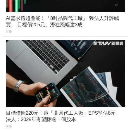
AI需求遠超產能！「8吋晶圓代工廠」 獲法人升評喊
買 目標價205元、潛在漲幅逾3成
財經
目標價衝220元！這「晶圓代工大廠」EPS預估8元
法人：2028年有望賺逾一個股本
財經