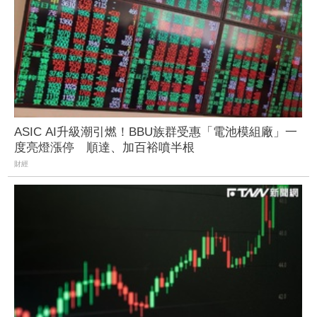
ASIC AI升級潮引燃！BBU族群受惠「電池模組廠」一
度亮燈漲停 順達、加百裕噴半根
財經