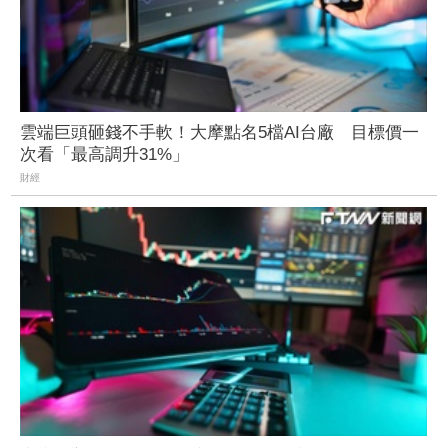
雲端巨頭砸錢不手軟！大摩點名5檔AI台廠 目標價一
次看「最高調升31%」
財經