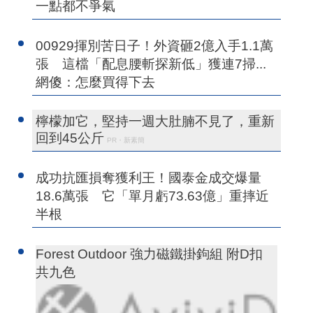
一點都不爭氣
00929揮別苦日子！外資砸2億入手1.1萬
張 這檔「配息腰斬探新低」獲連7掃...
網傻：怎麼買得下去
檸檬加它，堅持一週大肚腩不見了，重新
回到45公斤
PR・新素簡
成功抗匯損奪獲利王！國泰金成交爆量
18.6萬張 它「單月虧73.63億」重摔近
半根
Forest Outdoor 強力磁鐵掛鉤組 附D扣
共九色