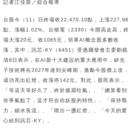
記者江佳蓉／綜合報導
台股今（11）日終場收22,470.10點，上漲227.96
點、漲幅1.02%。台積電（2330）今開高走高，終
場大漲20元、收1065元，領軍AI概念股多數收
漲，其中，訊芯-KY（6451）受惠國發會主委劉鏡
清8日表示，在AI新十大建設的重大應用中，矽光
子技術將在2027年達到尖峰期，激勵今股價上攻，
成功亮出紅燈，收漲停142元。對此，股民表示，
「等這天等好久了，終於揚眉吐氣」、「總算看到
你爭氣點了，這才符合你妖股的特性」、「保持戰
力，細水長流」、「噴出一盞紅燈」、「今天的愛
心給到訊芯-KY」。