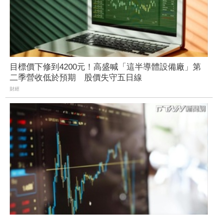
目標價下修到4200元！高盛喊「這半導體設備廠」第
二季營收低於預期 股價失守五日線
財經