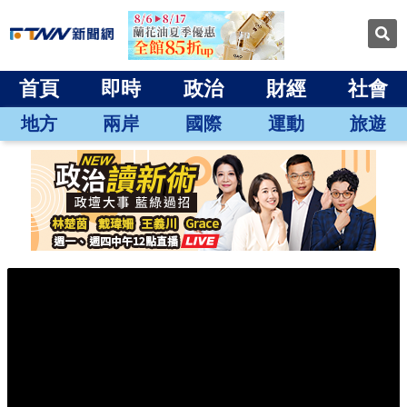
首頁
即時
政治
財經
社會
地方
兩岸
國際
運動
旅遊