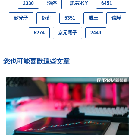
漲停
訊芯-KY
2330
6451
矽光子
鈺創
股王
信驊
5351
京元電子
5274
2449
您也可能喜歡這些文章