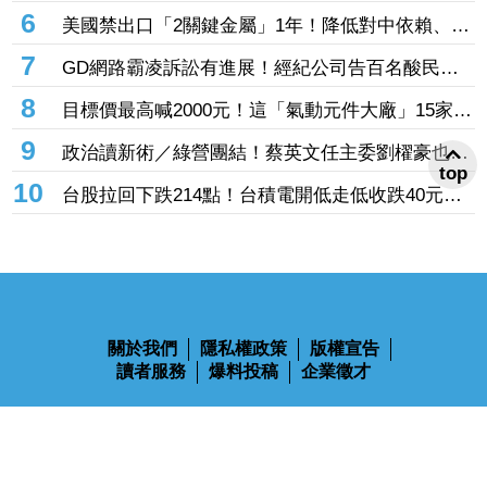
可能性高
6
美國禁出口「2關鍵金屬」1年！降低對中依賴、強
化軍事供應鏈
7
GD網路霸凌訴訟有進展！經紀公司告百名酸民
法院最高裁罰700萬韓元
8
目標價最高喊2000元！這「氣動元件大廠」15家法
人齊按讚 半導體新品＋中國市占雙引擎啟動
9
政治讀新術／綠營團結！蔡英文任主委劉櫂豪也回
top
歸 王瑞德預言：民進黨最接近拿下台東的一次
10
台股拉回下跌214點！台積電開低走低收跌40元
台達電、鴻海、日月光挺身撐盤
關於我們
隱私權政策
版權宣告
讀者服務
爆料投稿
企業徵才
鋒燦傳媒股份有限公司 版權所有 Ⓒ 2023 All Rights Reserved
110台北市信義區忠孝東路四段563號14樓