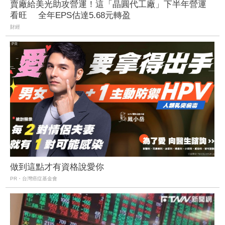
賣廠給美光助攻營運！這「晶圓代工廠」下半年營運
看旺 全年EPS估達5.68元轉盈
財經
做到這點才有資格說愛你
PR・台灣癌症基金會