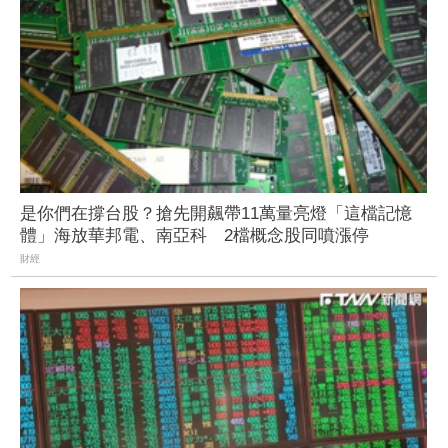
是你們在撐台股？搶先開飆帶11萬量亮燈「這檔記憶
體」海放華邦電、南亞科 2檔概念股同噴漲停
財經