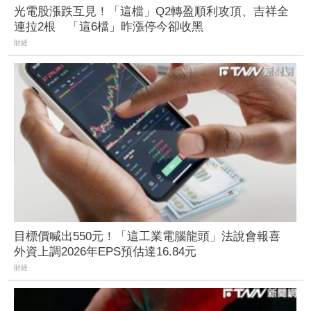
光電股漲跌互見！「這檔」Q2轉盈順利攻頂、吉祥全
連拉2根 「這6檔」昨漲停今卻收黑
財經
目標價喊出550元！「這工業電腦龍頭」法說會報喜
外資上調2026年EPS預估達16.84元
財經