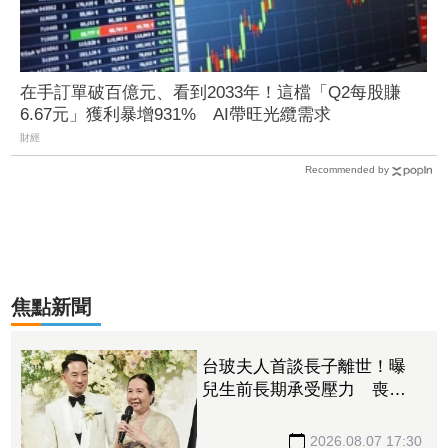
在手訂單破百億元、看到2033年！這檔「Q2每股賺
6.67元」獲利暴增931% AI帶旺光纜需求
財經
Recommended by
焦點新聞
台玻夫人首談長子離世！曝
兒生前長期承受壓力 喪子
後她悲痛足不出戶
2026.08.07 17:30