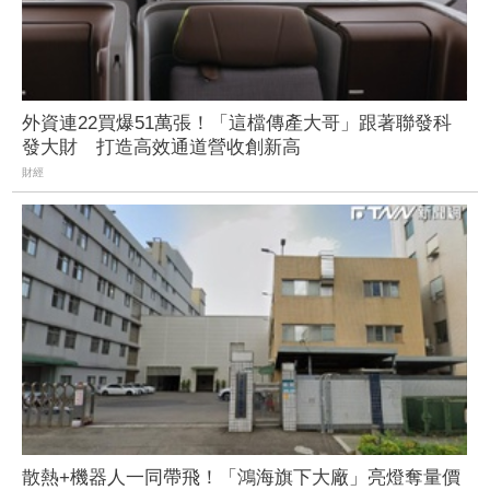
外資連22買爆51萬張！「這檔傳產大哥」跟著聯發科
發大財 打造高效通道營收創新高
財經
散熱+機器人一同帶飛！「鴻海旗下大廠」亮燈奪量價