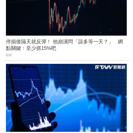
停損後隔天就反彈！ 他崩潰問「該多等一天？」 網
點關鍵：至少抓15%吧
財經