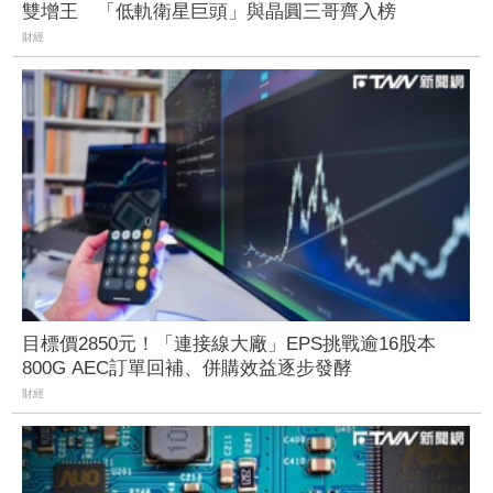
雙增王 「低軌衛星巨頭」與晶圓三哥齊入榜
財經
目標價2850元！「連接線大廠」EPS挑戰逾16股本
800G AEC訂單回補、併購效益逐步發酵
財經