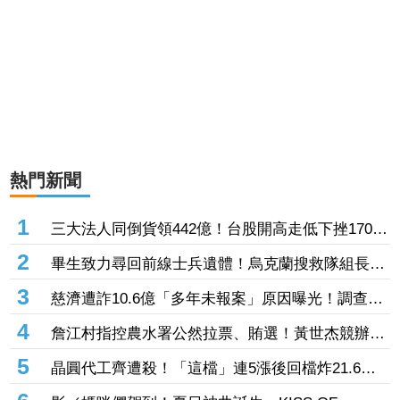
熱門新聞
1
三大法人同倒貨領442億！台股開高走低下挫170
點 股民驚：大哥你怎麼逃了
2
畢生致力尋回前線士兵遺體！烏克蘭搜救隊組長尤
科夫陣亡 妻子悲痛證實
3
慈濟遭詐10.6億「多年未報案」原因曝光！調查局
找上門才知遭騙 急發3點聲明
4
詹江村指控農水署公然拉票、賄選！黃世杰競辦駁
斥：扭曲事實、刻意政治化
5
晶圓代工齊遭殺！「這檔」連5漲後回檔炸21.6萬