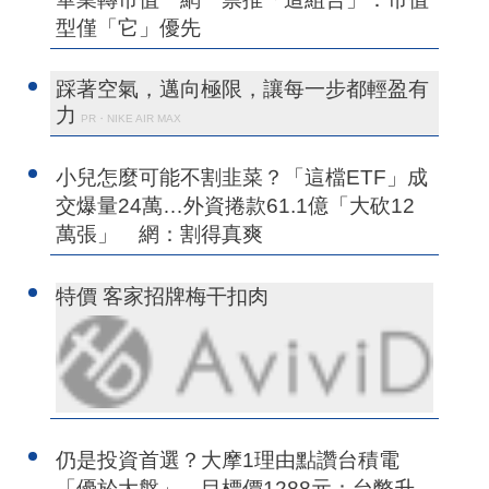
型僅「它」優先
踩著空氣，邁向極限，讓每一步都輕盈有
力
PR・NIKE AIR MAX
小兒怎麼可能不割韭菜？「這檔ETF」成
交爆量24萬…外資捲款61.1億「大砍12
萬張」 網：割得真爽
特價 客家招牌梅干扣肉
仍是投資首選？大摩1理由點讚台積電
「優於大盤」 目標價1288元：台幣升