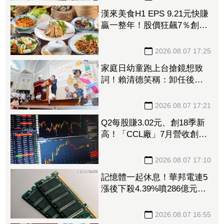
漢來美食H1 EPS 9.21元快賺
贏一整年！股價狂飆7％創3
年來新高 「最難訂Buffet」
瘋狂吸金
2026.08.07 17:25
家庭日幼童跑上台搶鏡想致
詞！賴清德笑稱：卸任後再
交棒給你
2026.08.07 17:21
Q2每股賺3.02元、創18季新
高！「CCL廠」7月營收創近
4年高 AI伺服器助攻下半年
成長
2026.08.07 17:10
記憶體一起休息！華邦電連5
漲後下殺4.39%噴286億元
「這檔」累漲40%後也走弱
炸315億元
2026.08.07 16:55