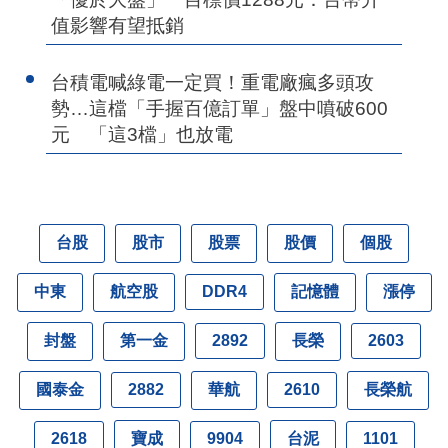
值影響有望抵銷
台積電喊綠電一定買！重電廠瘋多頭攻
勢…這檔「手握百億訂單」盤中噴破600
元 「這3檔」也放電
台股
股市
股票
股價
個股
中東
航空股
記憶體
漲停
DDR4
封盤
第一金
長榮
2892
2603
國泰金
華航
長榮航
2882
2610
寶成
台泥
2618
9904
1101