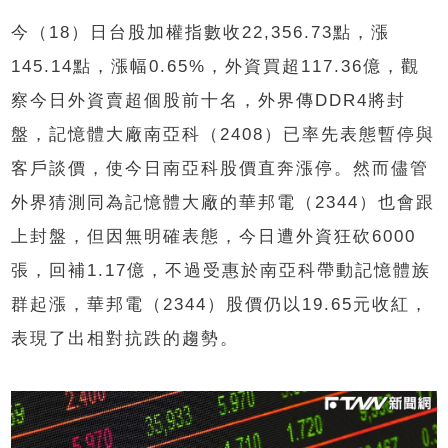
今（18）日台股加權指數收22,356.73點，漲
145.14點，漲幅0.65%，外資買超117.36億，觀
察今日外資賣超個股前十名，外界傳DDR4將封
盤，記憶體大廠南亞科（2408）已率先表態暫停與
客戶談價，使今日南亞科股價直奔漲停。然而儘管
外界猜測同為記憶體大廠的華邦電（2344）也會跟
上封盤，但因無明確表態，今日遭外資狂砍6000
張，回補1.17億，不過受惠於南亞科帶動記憶體族
群起漲，華邦電（2344）股價仍以19.65元收紅，
表現了出相對抗跌的趨勢。