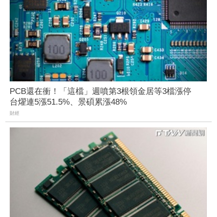
PCB還在衝！「這檔」週噴第3根領金居等3檔漲停
台燿連5漲51.5%、景碩累漲48%
財經