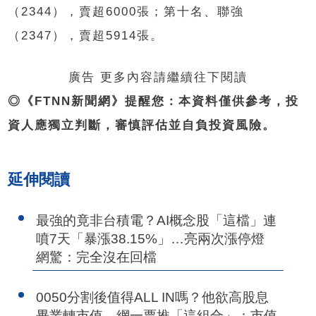
（2344），賣超6000張；第十名、聯強
（2347），賣超5914張。
廣告 更多內容請繼續往下閱讀
◎《FTNN新聞網》提醒您：本資料僅供參考，投
資人應獨立判斷，審慎評估並自負投資風險。
延伸閱讀
最強的竟非台積電？AI概念股「這檔」連
噴7天「暴漲38.15%」…亮兩次漲停燈
網驚：完全沒在回檔
0050分割後值得ALL IN嗎？他欲高股息
畢業轉市值 網一票推「這組合」：市值