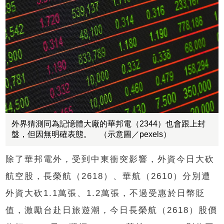
外界猜測同為記憶體大廠的華邦電（2344）也會跟上封
盤，但因無明確表態。 （示意圖／pexels）
除了華邦電外，受到中東衝突影響，外資今日大砍
航空股，長榮航（2618）、華航（2610）分別遭
外資大砍1.1萬張、1.2萬張，不過受惠於日幣貶
值，激勵台赴日旅遊潮，今日長榮航（2618）股價