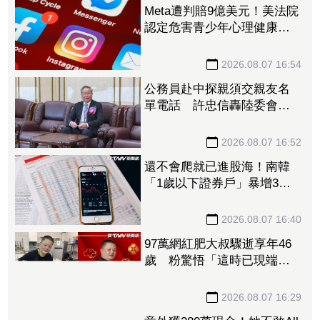
Meta遭判賠9億美元！美法院
認定危害青少年心理健康
要求5年內調整未成年用戶機
制
2026.08.07 16:54
公務員赴中探親須交親友名
單電話 許忠信轟陸委會：
不能用國安當藉口無限上綱
2026.08.07 16:52
還不會爬就已進股海！南韓
「1歲以下證券戶」暴增3
倍 美股ETF成熱門標的
2026.08.07 16:40
97萬網紅肥大叔驟逝享年46
歲 粉驚悟「這時已現端
倪」：一直覺得不對勁
2026.08.07 16:29