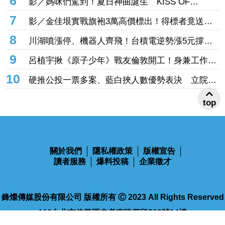
張 聯電苦吞連2跌噴16.4萬張
6
影／媽咪們駕到！夏日神曲誕生 KISS OF
LIFE〈Sweat〉火辣回歸
7
影／金佳垠實戰旗袍3萬高價標出！得標者竟送還
給她 表示純粹來做公益
8
川湖噴漲停、機器人齊飛！台積電逆勢漲5元撐
盤 台股高開低走跌170點失守季線
9
呂植宇揪《原子少年》戰友倫敦開工！身兼工作人
員 倫敦搭訕女路人大成功
10
硬推公投一票多案、藍白挾人數優勢表決 立院決
top
議逕付二讀
關於我們
隱私權政策
版權宣告
讀者服務
爆料投稿
企業徵才
鋒燦傳媒股份有限公司 版權所有 Ⓒ 2023 All Rights Reserved
110台北市信義區忠孝東路四段563號14樓