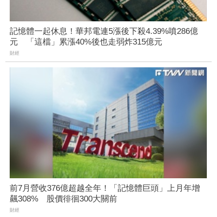
記憶體一起休息！華邦電連5漲後下殺4.39%噴286億
元 「這檔」累漲40%後也走弱炸315億元
財經
前7月營收376億超越全年！「記憶體巨頭」上月年增
飆308% 股價徘徊300大關前
財經