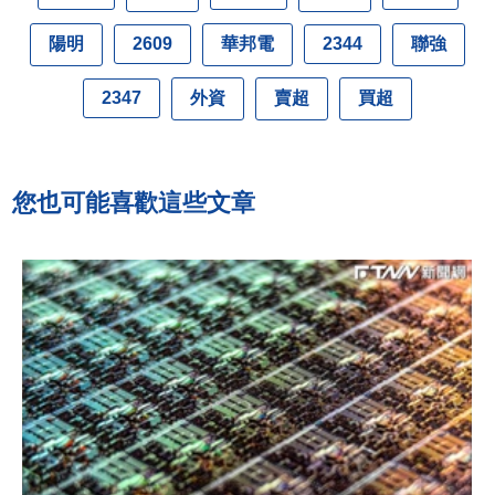
陽明
華邦電
聯強
2609
2344
外資
賣超
買超
2347
您也可能喜歡這些文章