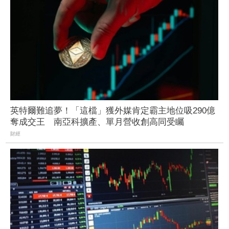
英特爾難追夢！「這檔」獲外媒肯定霸主地位吸290億
奪成交王 南亞科擴產、單月營收創高同受矚
財經