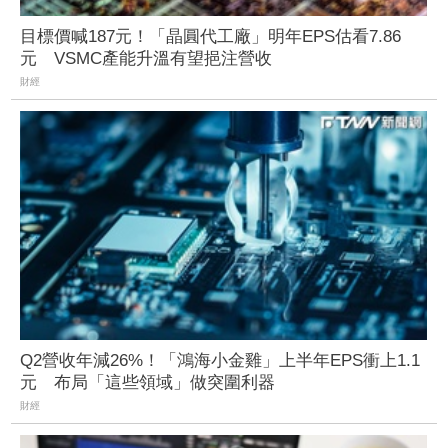
目標價喊187元！「晶圓代工廠」明年EPS估看7.86
元 VSMC產能升溫有望挹注營收
財經
Q2營收年減26%！「鴻海小金雞」上半年EPS衝上1.1
元 布局「這些領域」做突圍利器
財經