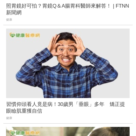
照胃鏡好可怕？胃鏡Q＆A腸胃科醫師來解答！ | FTNN
新聞網
健康
習慣仰頭看人竟是病！30歲男「垂眼」多年 矯正提
眼瞼肌重獲自信
健康