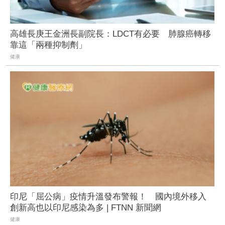
高雄長庚王金洲長副院長：LDCT有必要 肺腺癌轉移
靠這「兩種抑制劑」
健康
印尼「屈公病」疫情升溫發布警報！ 國內境外移入
創新高也以印尼感染為多 | FTNN 新聞網
健康