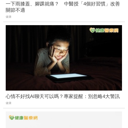
一下雨膝蓋、腳踝就痛？ 中醫授「4個好習慣」改善
關節不適
健康
心情不好找AI聊天可以嗎？專家提醒：別忽略4大警訊
健康