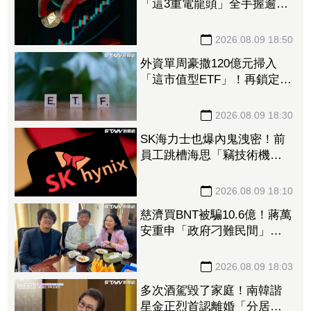
「這3重電龍頭」全手握逾百
億元訂單 市場聚焦董事會
承認第二季財報
2026.08.09 18:50
外資單周豪撒120億元掃入
「這市值型ETF」！再鎖定5
檔主動式進貨、「這2檔」進
貨逾10萬張
2026.08.09 18:30
SK海力士也爆內鬼洩密！前
員工跳槽海思「竊技術機密
附在履歷內」 判刑1年半
2026.08.09 18:10
慈濟買BNT被騙10.6億！蔣萬
安重申「政府刁難民間」
沈伯洋開嗆：「說一個謊要
用千萬個謊來圓」
2026.08.09 18:03
多次酒駕毀了家庭！南韓諧
星金正烈首認離婚「分居長