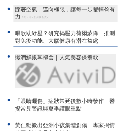
踩著空氣，邁向極限，讓每一步都輕盈有
力
PR・NIKE AIR MAX
唱歌助紓壓？研究揭壓力荷爾蒙降 推測
對免疫功能、大腦健康有潛在益處
纖潤鮮銀耳禮盒｜人氣美容保養款
「眼睛曬傷」症狀常延後數小時發作 醫
揭常見警訊與夏季護眼重點
黃仁勳掀出亞洲小孩集體創傷 專家揭情