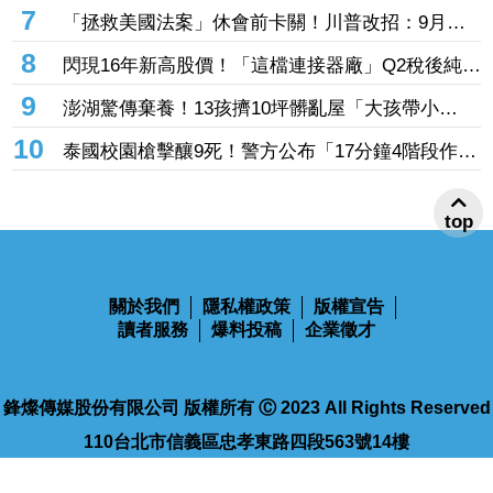
還主動帶娃羨煞人妻女星
7
「拯救美國法案」休會前卡關！川普改招：9月併
入軍費預算案
8
閃現16年新高股價！「這檔連接器廠」Q2稅後純益
突破2億元 公司展望轉型有成、獲利再提升
9
澎湖驚傳棄養！13孩擠10坪髒亂屋「大孩帶小
孩」 父母帶走補助金離家8個月
10
泰國校園槍擊釀9死！警方公布「17分鐘4階段作案
時間軸」 槍手避開校工：因為不是老師
top
關於我們
隱私權政策
版權宣告
讀者服務
爆料投稿
企業徵才
鋒燦傳媒股份有限公司 版權所有 Ⓒ 2023 All Rights Reserved
110台北市信義區忠孝東路四段563號14樓
電話：02-2768-9100
傳真：02-2768-9102