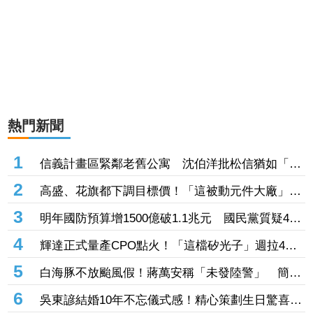
熱門新聞
1
信義計畫區緊鄰老舊公寓 沈伯洋批松信猶如「兩
個世界」
2
高盛、花旗都下調目標價！「這被動元件大廠」股
價腰斬人心惶惶 專家逆勢喊安：兩家外資都沒看
3
明年國防預算增1500億破1.1兆元 國民黨質疑400
衰它
億無人機硬要編特別預算「刷卡換現金」
4
輝達正式量產CPO點火！「這檔矽光子」週拉4根
漲停 啖1.6T、3.2T大餅EPS上看17元
5
白海豚不放颱風假！蔣萬安稱「未發陸警」 簡舒
培轟雙標：巴威當時也沒有
6
吳東諺結婚10年不忘儀式感！精心策劃生日驚喜