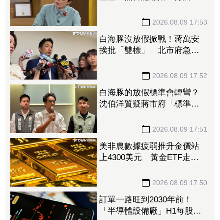
達13年」 感謝台僑前妻仍
照顧
2026.08.09 17:53
白海豚沒放假掀戰！蔣萬安
挨批「雙標」 北市府急澄
清：兩次條件根本不同
2026.08.09 17:52
白海豚的放假標準會轉彎？
沈伯洋質疑蔣市府「標準不
一」
2026.08.09 17:51
美非農數據疲弱推升金價站
上4300美元 黃金ETF走強
「這檔正2」一周漲近9%
2026.08.09 17:50
訂單一路旺到2030年前！
「半導體設備廠」H1每股賺