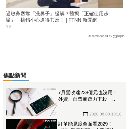
過敏鼻塞靠「洗鼻子」緩解？醫揭「正確使用步
驟」 搞錯小心適得其反！ | FTNN 新聞網
健康
Recommended by
焦點新聞
7月營收達238億元也沒用！
外資、自營商齊力下殺「這
晶圓代工廠」 三大法人狠
砍156億元
2026.08.09 19:10
訂單能見度全面看2029！