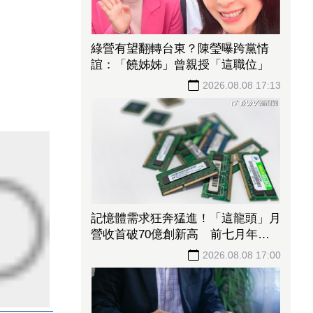
綠營有望翻轉台東？陳瑩曝跨黨情
誼：「饒姊姊」曾親授「這職位」
2026.08.08 17:13
記憶體需求狂奔猛進！「這龍頭」月
營收首破70億創新高 前七月年增
飆破137%
2026.08.08 17:00