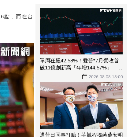
46點，而在台
單周狂飆42.58%！愛普*7月營收首
破11億創新高「年增144.57%」 重
返準千金股
2026.08.08 18:00
遭昔日同事打臉！莊競程揭蔣萬安明