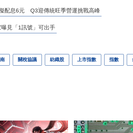
擬配息6元 Q3迎傳統旺季營運挑戰高峰
專家曝見「1訊號」可出手
南
關稅協議
紡織股
上市指數
指數