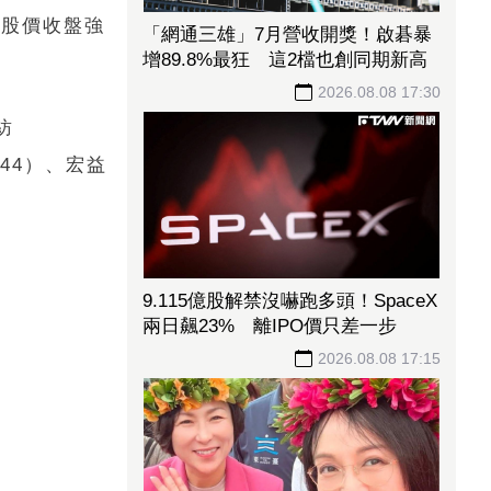
，股價收盤強
「網通三雄」7月營收開獎！啟碁暴
增89.8%最狂 這2檔也創同期新高
2026.08.08 17:30
紡
444）、宏益
9.115億股解禁沒嚇跑多頭！SpaceX
兩日飆23% 離IPO價只差一步
2026.08.08 17:15