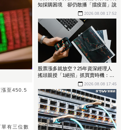
知採購困境 卻仍散播「擋疫苗」說
2026.08.08 17:52
股票漲多就放空？25年資深經理人
搖頭親授「1絕招」抓買賣時機：看
誰占上風
2026.08.08 17:45
至450.5
訂單有三位數