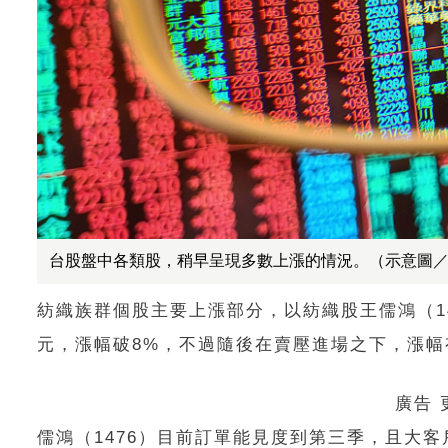
台股盤中各類股，稍早呈現多數上漲的情況。（示意圖
紡織族群個股主要上漲部分，以紡織股王儒鴻（147
元，漲幅破8%，不過隨後在賣壓進場之下，漲幅
廣告
儒鴻（1476）目前訂單能見度到第三季，且大