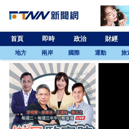
首頁
即時
政治
財經
地方
兩岸
國際
運動
旅