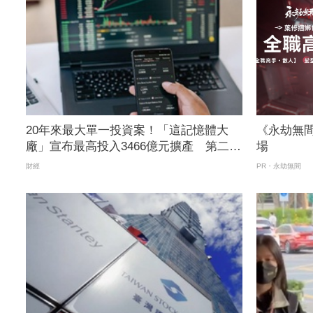
20年來最大單一投資案！「這記憶體大
《永劫無
廠」宣布最高投入3466億元擴產 第二季
場
合併財報出爐
財經
PR・永劫無間