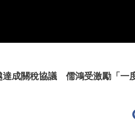
越達成關稅協議 儒鴻受激勵「一