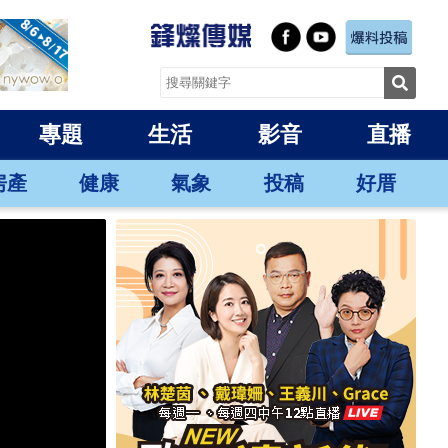
專題
生活
影音
直播
房產
健康
氣象
投稿
好厝