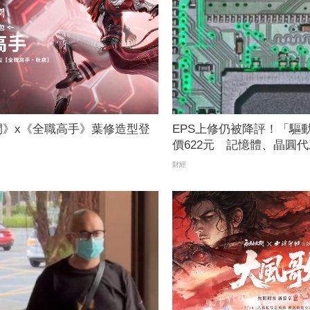
間》x《全職高手》葉修造型登
EPS上修仍被降評！「驅動
價622元 記憶體、晶圓
本壓力浮現
財經