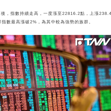
後，指數持續走高，一度漲至22816.2點，上漲238.
群指數最高漲破2%，為其中較為強勢的族群。