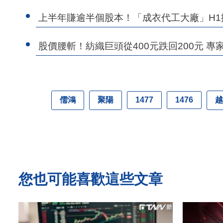
上半年賺逾半個股本！「成衣代工大廠」H1
股價腰斬！紡織巨頭從400元跌回200元 
儒鴻
聚陽
越
1477
1476
您也可能喜歡這些文章