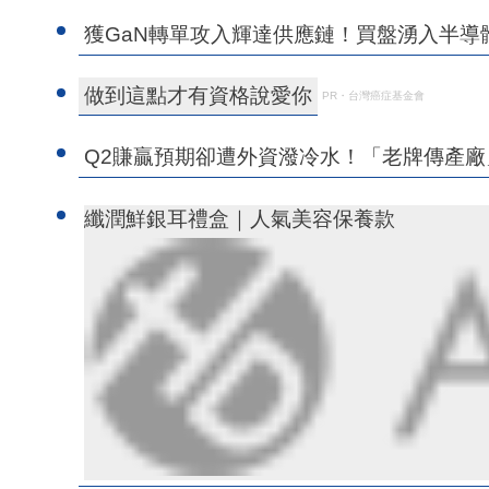
獲GaN轉單攻入輝達供應鏈！買盤湧入半導
做到這點才有資格說愛你
PR・台灣癌症基金會
Q2賺贏預期卻遭外資潑冷水！「老牌傳產廠
纖潤鮮銀耳禮盒｜人氣美容保養款