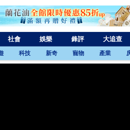
社會
娛樂
鋒評
大追查
遊
科技
新奇
寵物
產業