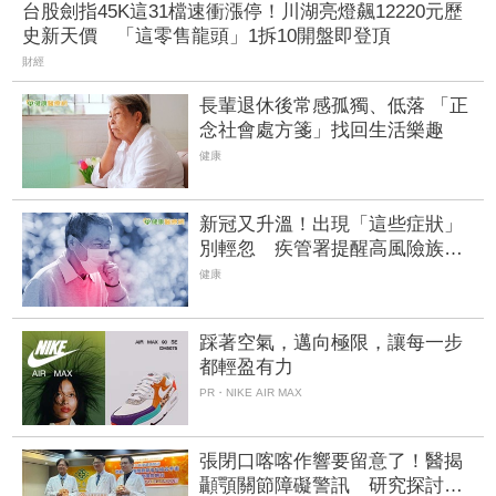
台股劍指45K這31檔速衝漲停！川湖亮燈飆12220元歷
史新天價 「這零售龍頭」1拆10開盤即登頂
財經
長輩退休後常感孤獨、低落 「正
念社會處方箋」找回生活樂趣
健康
新冠又升溫！出現「這些症狀」
別輕忽 疾管署提醒高風險族快
接種
健康
踩著空氣，邁向極限，讓每一步
都輕盈有力
PR・NIKE AIR MAX
張閉口喀喀作響要留意了！醫揭
顳顎關節障礙警訊 研究探討治