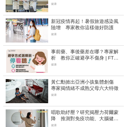
療時機
健康
新冠疫情再起！暑假旅遊感染風
險增 專家教你這樣做好防護
健康
事前藥、事後藥差在哪？專家解
析 教你正確避孕不傷身 | FTNN
新聞網
健康
黃仁勳掀出亞洲小孩集體創傷
專家揭情緒不成熟父母六大特徵
健康
唱歌助紓壓？研究揭壓力荷爾蒙
降 推測對免疫功能、大腦健康
有潛在益處
健康