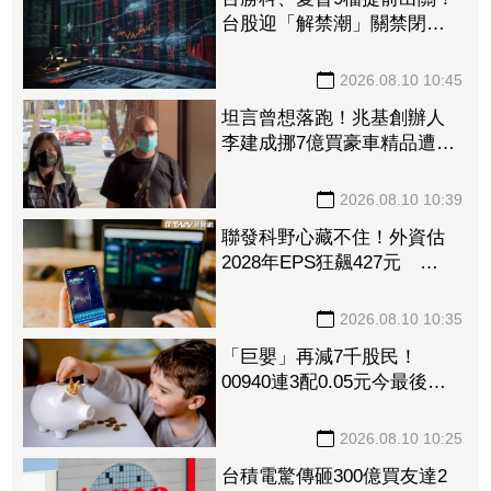
台股迎「解禁潮」關禁閉新
制今上路 禾伸堂、蔚華科
攻漲停
2026.08.10 10:45
坦言曾想落跑！兆基創辦人
李建成挪7億買豪車精品遭羈
押 痛訴「我被設局」控學
弟背叛
2026.08.10 10:39
聯發科野心藏不住！外資估
2028年EPS狂飆427元
ASIC市占率衝20％、明年營
收上看160億美元
2026.08.10 10:35
「巨嬰」再減7千股民！
00940連3配0.05元今最後買
進日 年化配息率4%「這天
領息」
2026.08.10 10:25
台積電驚傳砸300億買友達2