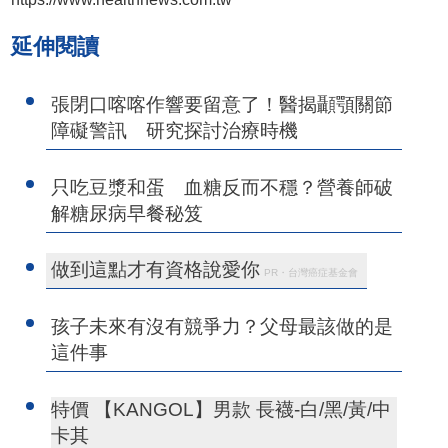
延伸閱讀
張閉口喀喀作響要留意了！醫揭顳顎關節
障礙警訊 研究探討治療時機
只吃豆漿和蛋 血糖反而不穩？營養師破
解糖尿病早餐秘笈
做到這點才有資格說愛你
PR・台灣癌症基金會
孩子未來有沒有競爭力？父母最該做的是
這件事
特價 【KANGOL】男款 長襪-白/黑/黃/中
卡其