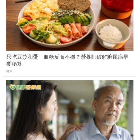
只吃豆漿和蛋 血糖反而不穩？營養師破解糖尿病早
餐秘笈
健康