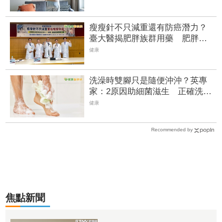
瘦瘦針不只減重還有防癌潛力？
臺大醫揭肥胖族群用藥 肥胖相
關癌症風險降
健康
洗澡時雙腳只是隨便沖沖？英專
家：2原因助細菌滋生 正確洗
腳、擦乾超重要 | FTNN 新聞網
健康
Recommended by
焦點新聞