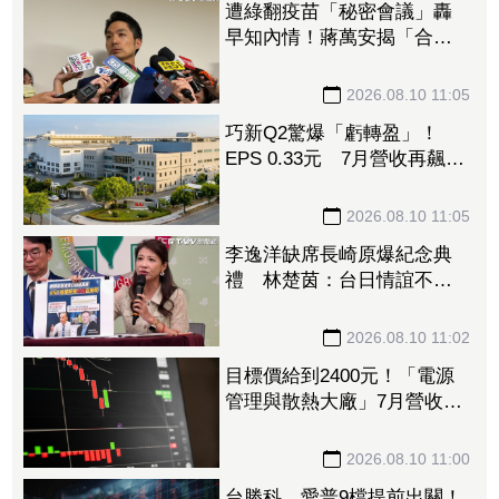
遭綠翻疫苗「秘密會議」轟
早知內情！蔣萬安揭「合約2
／3塗黑」：民進黨別再洗地
2026.08.10 11:05
巧新Q2驚爆「虧轉盈」！
EPS 0.33元 7月營收再飆逾
1成
2026.08.10 11:05
李逸洋缺席長崎原爆紀念典
禮 林楚茵：台日情誼不該
因單一事件分化
2026.08.10 11:02
目標價給到2400元！「電源
管理與散熱大廠」7月營收揭
牌前強勢亮燈 亞德客H1賺
近3股本領漲
2026.08.10 11:00
台勝科、愛普9檔提前出關！