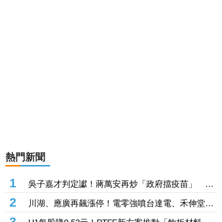
熱門新聞
1
吳子嘉才判定讞！蔣萬安再炒「政府擋疫苗」 林
楚茵怒轟「惡質」：為選舉搭上造謠列車
2
川湖、應廣再飆漲停！電零強噴台達電、禾伸堂、
定穎投控齊亮燈 南亞科、所羅門、鈺創攻頂鎖不
3