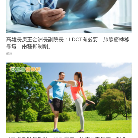
高雄長庚王金洲長副院長：LDCT有必要 肺腺癌轉移
靠這「兩種抑制劑」
健康