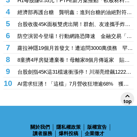
H1每股賺0.53元！PTFE新方案推動「軟板材料
住
廠」上半年獲利改善 AI、半導體展業布局激勵未
4
經濟部再護台糖 龔明鑫：進到台糖的油絕對符合
來成長
標準
5
台股收復45K面板雙虎出閘！群創、友達攜手炸近
40萬量齊噴漲停 彩晶遭出貨一度亮燈鎖不住
6
防空演習今登場！行動網路恐降速 金融交易「3
方法」因應：避開時段、改Wi-Fi、換通路
7
蘿拉神隱19個月首發文！遭追問3000萬債務 罕見
回應：欠債還錢天經地義
8
8童擠4坪房疑遭棄養！母離家8個月傳返家 貼告
示喊「很愛孩子⋯請還我們平靜生活」
9
台股劍指45K這31檔速衝漲停！川湖亮燈飆12220
元歷史新天價 「這零售龍頭」1拆10開盤即登頂
10
AI需求狂湧！「這檔」7月營收狂增逾68% 獲法
人上喊135元目標價
top
關於我們
隱私權政策
版權宣告
讀者服務
爆料投稿
企業徵才