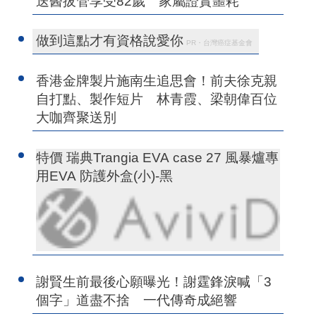
送醫拔管享受82歲 家屬證實噩耗
做到這點才有資格說愛你
PR・台灣癌症基金會
香港金牌製片施南生追思會！前夫徐克親
自打點、製作短片 林青霞、梁朝偉百位
大咖齊聚送別
特價 瑞典Trangia EVA case 27 風暴爐專
用EVA 防護外盒(小)-黑
謝賢生前最後心願曝光！謝霆鋒淚喊「3
個字」道盡不捨 一代傳奇成絕響