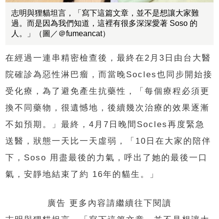
志明與狸貓坦言，「寫下這篇文章，並不是想讓大家難
過。而是因為我們知道，這裡有很多深深愛著 Soso 的
人。」（圖／＠fumeancat）
在經過一連串精密檢查後，最終在
2
月
3
日由台大醫
院確診為惡性淋巴瘤，而當晚
Socles
也同步開始接
受化療，為了避免產生抗藥性，「每個療程必須更
換不同藥物，很遺憾地，後續幾次治療的效果逐漸
不如預期。」最終，
4
月
7
日晚間
Socles
再度緊急
送醫，狀態一天比一天虛弱，「
10
日在大家的陪伴
下，
Soso
用盡最後的力氣，呼出了她的最後一口
氣，安靜地結束了約
16
年的貓生。」
廣告 更多內容請繼續往下閱讀