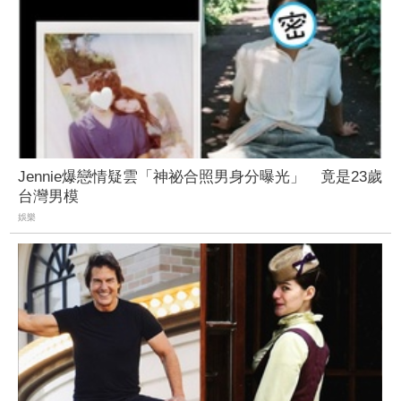
Jennie爆戀情疑雲「神祕合照男身分曝光」 竟是23歲
台灣男模
娛樂