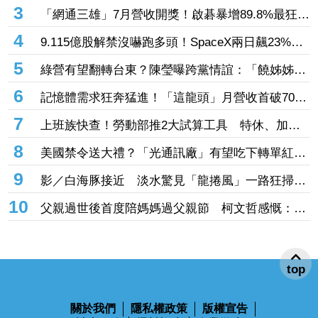
2
股票漲多就放空？25年資深經理人搖頭親授「1絕
招」抓買賣時機：看誰占上風
3
「網通三雄」7月營收開獎！啟碁暴增89.8%最狂
這2檔也創同期新高
4
9.115億股解禁沒嚇跑多頭！SpaceX兩日飆23%
離IPO價只差一步
5
綠營有望翻轉台東？陳瑩曝跨黨情誼：「饒姊姊」
曾親授「這職位」
6
記憶體需求狂奔猛進！「這龍頭」月營收首破70億
創新高 前七月年增飆破137%
7
上班族快查！勞動部推2大試算工具 特休、加班
費一鍵算清楚
8
美國禁令送大禮？「光通訊廠」有望吃下轉單紅
利 訂單能見度直達年底
9
影／白海豚接近 淡水驚見「龍捲風」一路狂掃震
撼畫面曝！
10
父親過世後首度陪媽媽過父親節 柯文哲感慨：有
些事情真的不能等
top