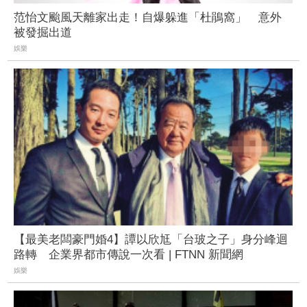
范怡文颱風天離家出走！自爆躲進「杜鵑窩」 意外
被發掘出道
娛樂
【最美老闆豪門婚4】譚以欣尪「台玻之子」身分峰迴
路轉 企業界都市傳說一次看 | FTNN 新聞網
娛樂