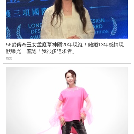
56歲傳奇玉女孟庭葦神隱20年現蹤！離婚13年感情現
狀曝光 羞認「我很多追求者」
娛樂