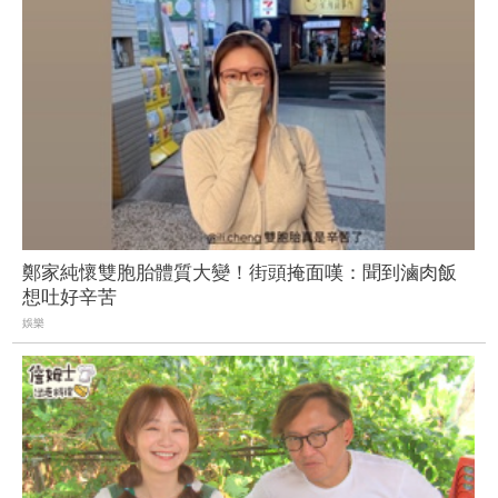
鄭家純懷雙胞胎體質大變！街頭掩面嘆：聞到滷肉飯
想吐好辛苦
娛樂