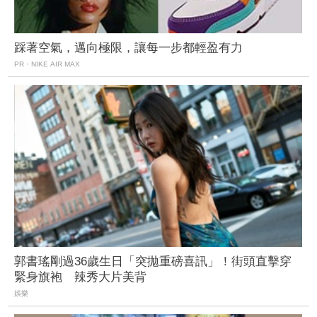
踩著空氣，邁向極限，讓每一步都輕盈有力
PR・NIKE AIR MAX
郭書瑤剛過36歲生日「突拋重磅喜訊」！街頭直擊穿
緊身旗袍 辣秀大片美背
娛樂