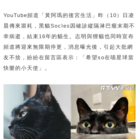
YouTube
頻道「黃阿瑪的後宮生活」昨（
10
）日凌
晨傳來噩耗，黑貓
Socles
因確診縱隔淋巴瘤末期不
幸病逝，結束
16
年的貓生。志明與狸貓也同時宣布
頻道將迎來無限期停更，消息曝光後，引起大批網
友不捨，紛紛在留言區表示：「希望
so
在喵星球當
快樂的小天使」。