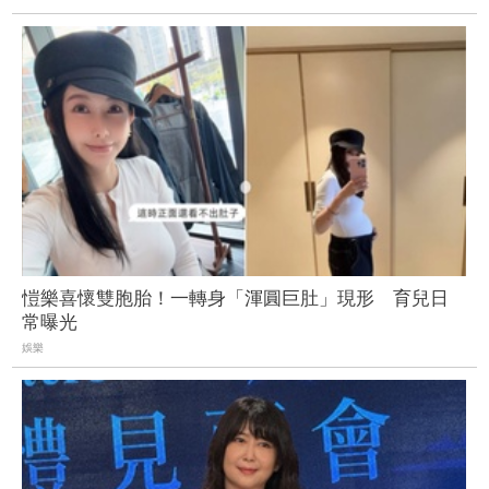
愷樂喜懷雙胞胎！一轉身「渾圓巨肚」現形 育兒日
常曝光
娛樂