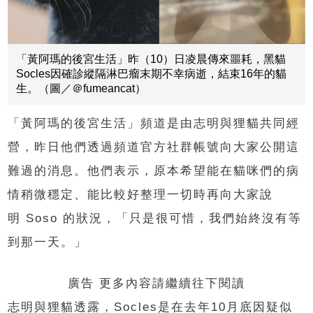
「黃阿瑪的後宮生活」昨（10）日凌晨傳來噩耗，黑貓
Socles因確診縱隔淋巴瘤末期不幸病逝，結束16年的貓
生。（圖／＠fumeancat）
「黃阿瑪的後宮生活」頻道是由志明與狸貓共同經
營，昨日他們透過頻道官方社群帳號向大家公開這
難過的消息。他們表示，原本希望能在貓咪們的病
情稍微穩定、能比較好整理一切時再向大家說
明
Soso
的狀況，「只是很可惜，我們始終沒有等
到那一天。」
廣告 更多內容請繼續往下閱讀
志明與狸貓透露，
Socles
是在去年
10
月底因疑似