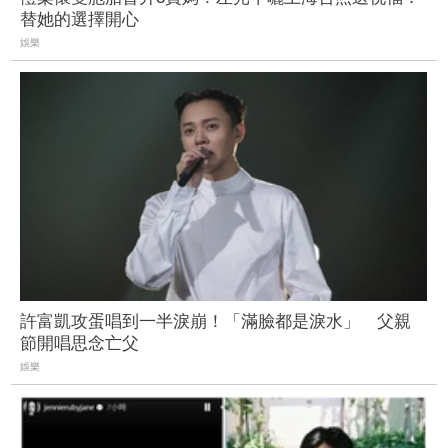
替她的選擇開心
娛樂
許富凱攻蛋唱到一半淚崩！「滿臉都是淚水」 父親
節開唱思念亡父
娛樂