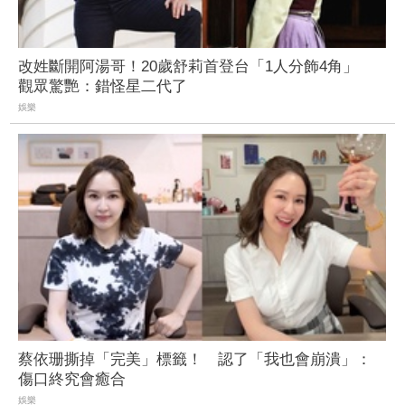
改姓斷開阿湯哥！20歲舒莉首登台「1人分飾4角」
觀眾驚艷：錯怪星二代了
娛樂
蔡依珊撕掉「完美」標籤！ 認了「我也會崩潰」：
傷口終究會癒合
娛樂