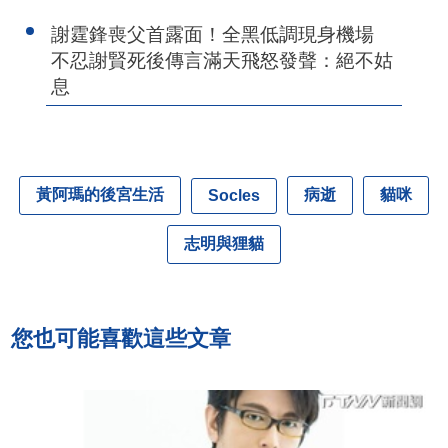
謝霆鋒喪父首露面！全黑低調現身機場
不忍謝賢死後傳言滿天飛怒發聲：絕不姑
息
黃阿瑪的後宮生活
病逝
貓咪
Socles
志明與狸貓
您也可能喜歡這些文章