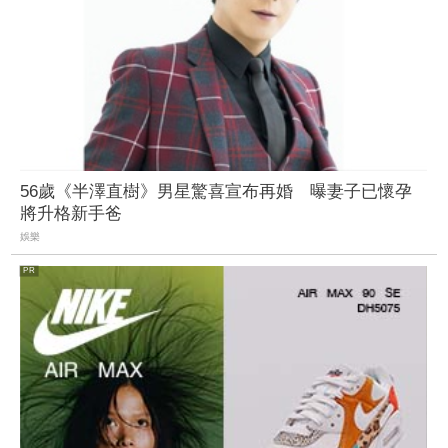
56歲《半澤直樹》男星驚喜宣布再婚 曝妻子已懷孕
將升格新手爸
娛樂