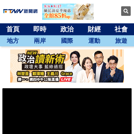
首頁
即時
政治
財經
社會
地方
兩岸
國際
運動
旅遊