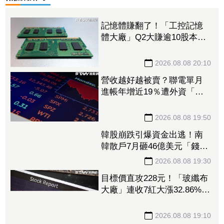
記憶體賺翻了！「工控記憶
體大廠」Q2大賺逾10股本、
H1EPS達166.45元 7月營收
續旺再迎年月雙增
2026.08.08 20:10
營收越好越被賣？聯電單月
進帳年增近19％遭外資「砍
到見骨」 台塑4寶「這檔」
營收刷49個月新高也挨刀
2026.08.08 19:50
韓股崩跌引爆資金出逃！南
韓散戶7月砸46億美元「錢」
進美股
2026.08.08 19:30
目標價直攻228元！「玻纖布
大廠」連收7紅大漲32.86%
投信單周撒16.7億元、掃入近
萬張