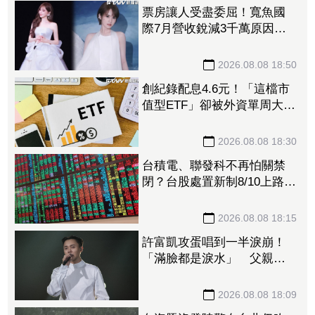
2026.08.08 19:10
票房讓人受盡委屈！寬魚國
際7月營收銳減3千萬原因曝
「王心凌票房＞楊丞琳」
網笑翻：是吃了誠實果實嗎
2026.08.08 18:50
創紀錄配息4.6元！「這檔市
值型ETF」卻被外資單周大砍
3.4萬張 00923豪配3.05元同
被抽回2億元
2026.08.08 18:30
台積電、聯發科不再怕關禁
閉？台股處置新制8/10上路！
處置縮至5天、2分鐘撮合
2026.08.08 18:15
許富凱攻蛋唱到一半淚崩！
「滿臉都是淚水」 父親節
開唱思念亡父
2026.08.08 18:09