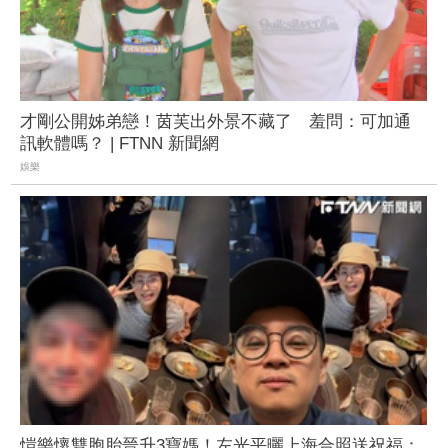
才剛公開姊弟戀！茵芙出外景不藏了 羞問：可加通
訊軟體嗎？ | FTNN 新聞網
娛樂
愷樂懷雙胞胎晉升3寶媽！左光平曬上海合照送祝福：