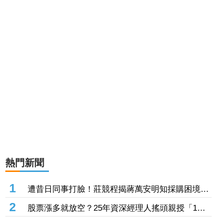
熱門新聞
1
遭昔日同事打臉！莊競程揭蔣萬安明知採購困境
卻仍散播「擋疫苗」說