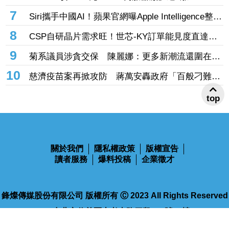
輝達GB300、Vera Rubin挹注訂單看到明年
7
Siri攜手中國AI！蘋果官網曝Apple Intelligence整合
阿里「千問」 手冊上線不到一天撤了
8
CSP自研晶片需求旺！世芯-KY訂單能見度直達
2027年底 3奈米晶片放量、2奈米準備接棒
9
菊系議員涉貪交保 陳麗娜：更多新潮流還圍在賴
瑞隆身邊等著掌權
10
慈濟疫苗案再掀攻防 蔣萬安轟政府「百般刁難」
民間自購：慘痛經驗不會忘記
top
關於我們
隱私權政策
版權宣告
讀者服務
爆料投稿
企業徵才
鋒燦傳媒股份有限公司 版權所有 Ⓒ 2023 All Rights Reserved
110台北市信義區忠孝東路四段563號14樓
電話：02-2768-9100
傳真：02-2768-9102