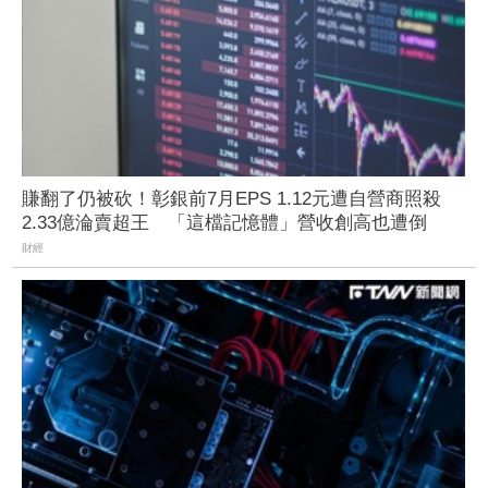
賺翻了仍被砍！彰銀前7月EPS 1.12元遭自營商照殺
2.33億淪賣超王 「這檔記憶體」營收創高也遭倒
財經