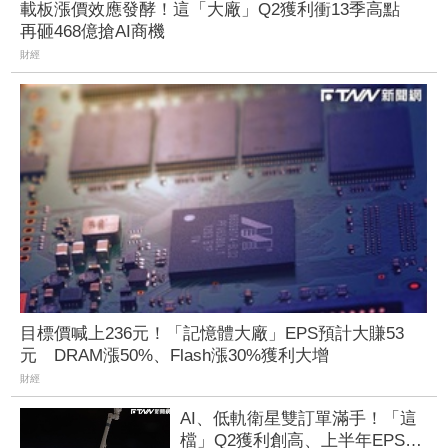
載板漲價效應發酵！這「大廠」Q2獲利衝13季高點
再砸468億搶AI商機
財經
目標價喊上236元！「記憶體大廠」EPS預計大賺53
元 DRAM漲50%、Flash漲30%獲利大增
財經
AI、低軌衛星雙訂單滿手！「這
檔」Q2獲利創高、上半年EPS衝