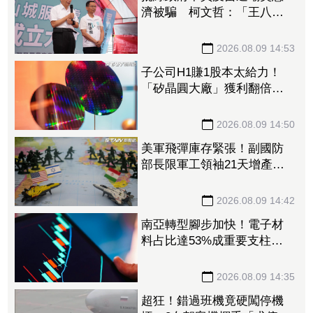
濟被騙 柯文哲：「王八
蛋」不要把老百姓當白癡
2026.08.09 14:53
子公司H1賺1股本太給力！
「矽晶圓大廠」獲利翻倍
EPS達5元 攜手聯合再生搶
攻太陽能商機
2026.08.09 14:50
美軍飛彈庫存緊張！副國防
部長限軍工領袖21天增產
1.15兆預算仍卡關
2026.08.09 14:42
南亞轉型腳步加快！電子材
料占比達53%成重要支柱
法人：泛用塑化降至5成以下
2026.08.09 14:35
超狂！錯過班機竟硬闖停機