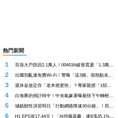
熱門新聞
1
百張大戶跌回2.1萬人！00403A破發震盪「1.3萬人
脫手不要了」 外資反搶23.6萬張入手
2
出國別亂連免費Wi-Fi！警曝「這3個」假熱點名
稱 小心信用卡個資、帳密一秒遭偷走
3
退休金放定存「老本燒更快」？專家親授「1招」
抗通膨 65歲股票推薦配置曝光
4
白海豚的倒計時中！中央氣象署曝最快下午轉輕
颱 但「1地」可能出現局部大雨
5
城鎮韌性演習明日「行動網路降速30分鐘」！民眾
反應冷淡 美媒嘆警報聲不夠大
6
H1 EPS攻17.44元！「AI伺服器廠」連6漲35.1%