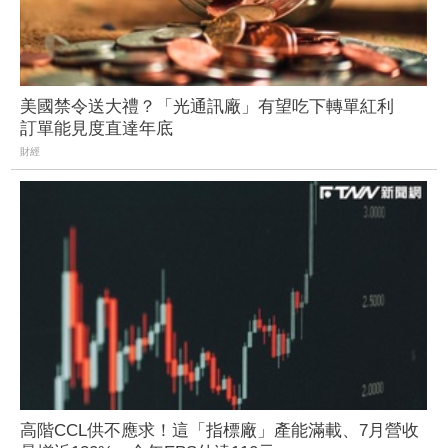
美國禁令送大禮？「光通訊廠」有望吃下轉單紅利
訂單能見度直達年底
財經
高階CCL供不應求！這「指標廠」產能滿載、7月營收