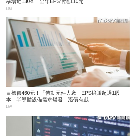
暴增近130% 全年EPS估達110元
財經
目標價460元！「傳動元件大廠」EPS拚賺超過1股
本 半導體設備需求爆發、漲價有戲
財經