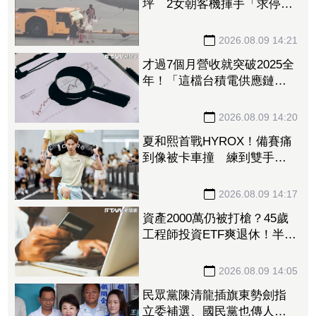
坪 2女朝客機揮手「求停
車」遭保全帶走
2026.08.09 14:21
才過7個月營收就突破2025全
年！「這檔台積電供應鏈」
上半年稅後純益年增209%
訂單能見度看到明年
2026.08.09 14:20
夏和熙首戰HYROX！備賽痛
到像被卡車撞 練到雙手全
是繭
2026.08.09 14:17
資產2000萬仍被打槍？45歲
工程師投資ETF爽退休！半年
後因「一封信」重返職場
2026.08.09 14:05
民眾黨陳清龍插旗東勢劍指
立委補選、國民黨也傳人選