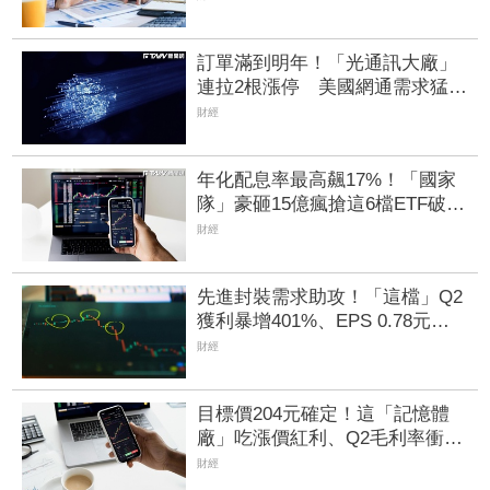
訂單滿到明年！「光通訊大廠」
連拉2根漲停 美國網通需求猛7
月營收年增5成
財經
年化配息率最高飆17%！「國家
隊」豪砸15億瘋搶這6檔ETF破
4.6萬張 另掃2.4萬張反1登買超
財經
王
先進封裝需求助攻！「這檔」Q2
獲利暴增401%、EPS 0.78元
H1營運同步創高
財經
目標價204元確定！這「記憶體
廠」吃漲價紅利、Q2毛利率衝
70% 全年營運看旺
財經