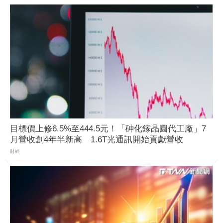
目標價上修6.5%至444.5元！「砷化鎵晶圓代工廠」7
月營收創4年半新高 1.6T光通訊開始貢獻營收
財經