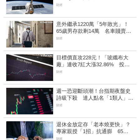
2.5元 全年營運看旺
財經
意外繼承1220萬「5年敗光」！
65歲男存款剩14萬 名車賤賣也
救不了
財經
目標價直攻228元！「玻纖布大
廠」連收7紅大漲32.86% 投信
單周撒16.7億元、掃入近萬張
財經
週一恐迎斷頭潮！台指期夜盤史
詩級下殺 達人點名「1類人」最
危險
財經
退休金放定存「老本燒更快」？
專家親授「1招」抗通膨 65歲
股票推薦配置曝光
財經