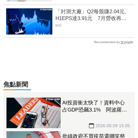
「封測大廠」Q2每股賺2.04元、
H1EPS達3.91元 7月營收再喜
迎年月雙增
財經
Recommended by
焦點新聞
AI投資衝太快了！資料中心
占GDP恐飆3.1% 阿波羅警
告：投資反轉恐重演「次貸
式衝擊」
2026.08.09 15:05
批綠政府不買疫苗還嘲笑慈