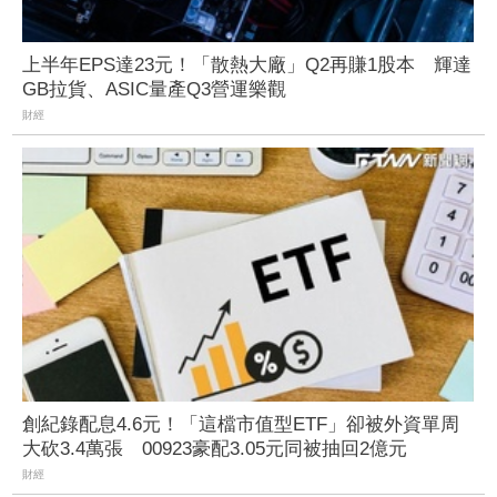
上半年EPS達23元！「散熱大廠」Q2再賺1股本 輝達
GB拉貨、ASIC量產Q3營運樂觀
財經
創紀錄配息4.6元！「這檔市值型ETF」卻被外資單周
大砍3.4萬張 00923豪配3.05元同被抽回2億元
財經