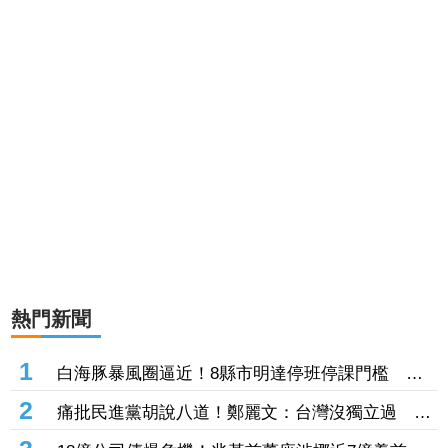
熱門新聞
1
白海豚暴風圈逼近！8縣市明達停班停課門檻 風
雨恐非常有感
2
痛批民進黨胡說八道！鄭麗文：台灣沒獨立過 也
從來不是一個國家