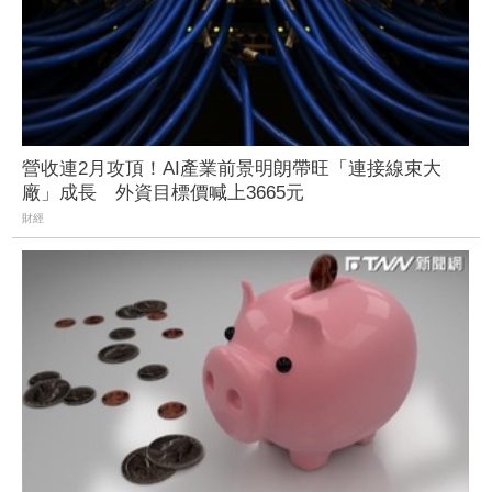
營收連2月攻頂！AI產業前景明朗帶旺「連接線束大
廠」成長 外資目標價喊上3665元
財經