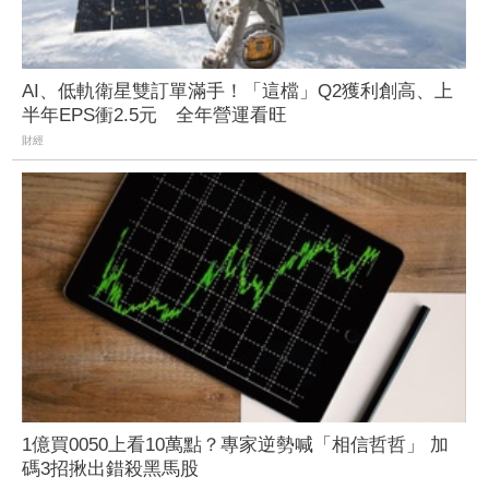
AI、低軌衛星雙訂單滿手！「這檔」Q2獲利創高、上
半年EPS衝2.5元 全年營運看旺
財經
1億買0050上看10萬點？專家逆勢喊「相信哲哲」 加
碼3招揪出錯殺黑馬股