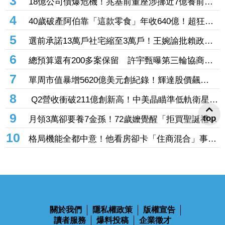
3
18億公司債爆危機！兆基前董座涉挪近7億養前
妻、還私債 法院裁准羈押未禁見
4
40歲破產阿伯靠「這款零食」年收640億！超狂發
跡史曝光
5
選前承諾13萬戶社宅縮至3萬戶！王婉諭批賴政府
毀約 要求兌現青年居住承諾
6
總預算還有200多案保留 許宇甄曝第三輪協商方
向：還有縮減空間
7
單周市值暴增5620億美元創紀錄！輝達股價飆
11% 馬斯克一句話成助攻
8
Q2營收衝破211億創新高！中美晶瞄準低軌衛星
+再生能源 上半年EPS達5.02元
9
top
月領3萬卻要養7金孫！72歲嬤覺醒「拒買聖誕禮
物」踩煞車 3兒女現實反應讓她心寒
10
格局機能全都中意！他看房卻卡「住商混合」事務
所過半 網友：除非夠便宜
關於我們
隱私權政策
版權宣告
讀者服務
爆料投稿
企業徵才