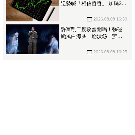
逆勢喊「相信哲哲」 加碼3招
揪出錯殺黑馬股
2026.08.08 16:30
許富凱二度攻蛋開唱！強碰
颱風白海豚 崩潰怨「辦小
巨蛋很不容易」
2026.08.08 16:25