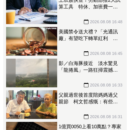
上班族快查！勞動部推2大試
算工具 特休、加班費一鍵
算清楚
2026.08.08 16:48
美國禁令送大禮？「光通訊
廠」有望吃下轉單紅利 訂
單能見度直達年底
2026.08.08 16:45
影／白海豚接近 淡水驚見
「龍捲風」一路狂掃震撼畫
面曝！
2026.08.08 16:33
父親過世後首度陪媽媽過父
親節 柯文哲感慨：有些事
情真的不能等
2026.08.08 16:31
1億買0050上看10萬點？專家