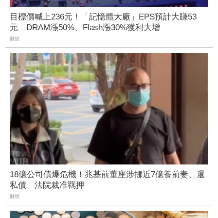
目標價喊上236元！「記憶體大廠」EPS預計大賺53
元 DRAM漲50%、Flash漲30%獲利大增
財經
18億公司債爆危機！兆基前董座涉挪近7億養前妻、還
私債 法院裁准羈押
財經