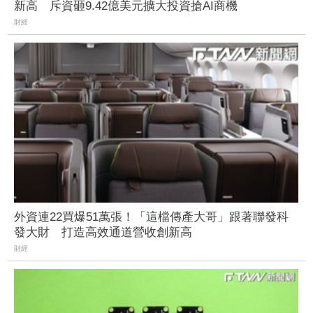
新高 斥資砸9.42億美元擴大投資搶AI商機
財經
外資連22買爆51萬張！「這檔傳產大哥」跟著聯發科
發大財 打造高效通道營收創新高
財經