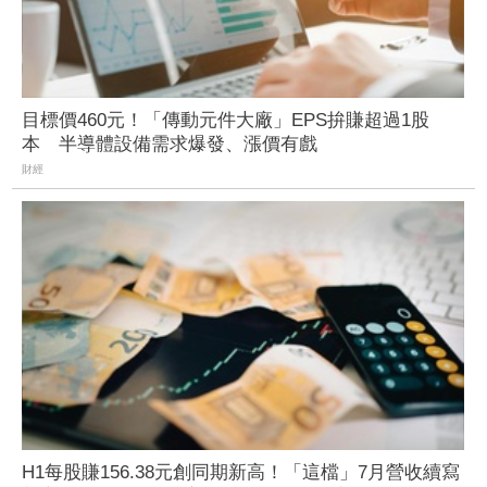
目標價460元！「傳動元件大廠」EPS拚賺超過1股
本 半導體設備需求爆發、漲價有戲
財經
H1每股賺156.38元創同期新高！「這檔」7月營收續寫