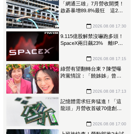
「網通三雄」7月營收開獎！
啟碁暴增89.8%最狂 這2檔
也創同期新高
2026.08.08 17:30
9.115億股解禁沒嚇跑多頭！
SpaceX兩日飆23% 離IPO
價只差一步
2026.08.08 17:15
綠營有望翻轉台東？陳瑩曝
跨黨情誼：「饒姊姊」曾親
授「這職位」
2026.08.08 17:13
記憶體需求狂奔猛進！「這
龍頭」月營收首破70億創新
高 前七月年增飆破137%
2026.08.08 17:00