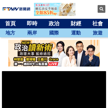
首頁
即時
政治
財經
社會
地方
兩岸
國際
運動
旅遊