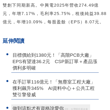
雙創下同期新高。中興電2025年營收274.49億
元，年增7.17%，毛利率25.75%，稅後純益39.88
億元，年增10.09%，每股盈餘（EPS）8.07元。
延伸閱讀
目標價給到1380元！「高階PCB大廠」
EPS有望達36.2元 CSP新訂單＋產品漲
價利多明確
在手訂單116億元！「無塵室工程大廠」
獲利飆升345% AI資料中心＋公共工程
雙引擎發威
做到這點才有資格說愛你
PR・台灣癌症基金會