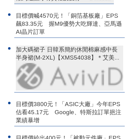
目標價喊4570元！「銅箔基板廠」EPS
飆83.35元 握M9優勢大吃輝達、亞馬遜
AI晶片訂單
加大碼裙子 日韓系簡約休閒棉麻感中長
半身裙(M-2XL)【XMS54038】＊艾美時
尚(現+預)
目標價3800元！「ASIC大廠」今年EPS
估看45.17元 Google、特斯拉訂單挹注
業績暴增
目標價給出400元！「被動元件廠」EPS