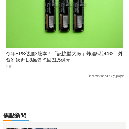
今年EPS估達3股本！「記憶體大廠」炸連5漲44% 外
資卻砍近1.8萬張抱回31.5億元
財經
Recommended by
焦點新聞