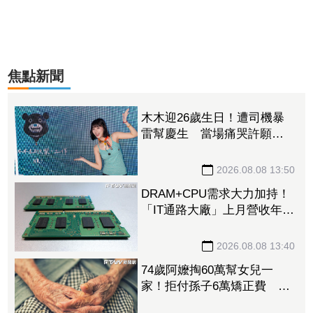
焦點新聞
木木迎26歲生日！遭司機暴
雷幫慶生 當場痛哭許願
「我要當電影女主角」
2026.08.08 13:50
DRAM+CPU需求大力加持！
「IT通路大廠」上月營收年增
102% 昨股價死守79元防線
2026.08.08 13:40
74歲阿嬤掏60萬幫女兒一
家！拒付孫子6萬矯正費 2
個月幾乎斷聯