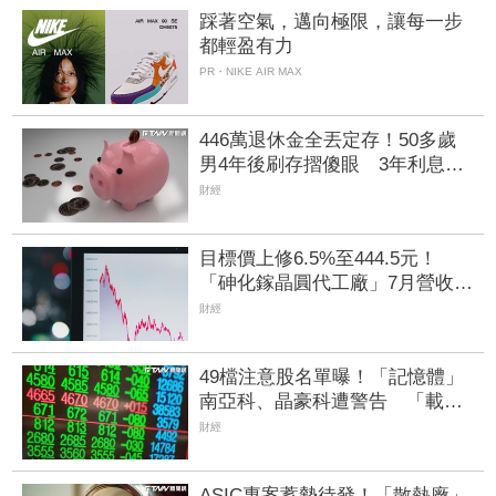
踩著空氣，邁向極限，讓每一步
都輕盈有力
PR・NIKE AIR MAX
446萬退休金全丟定存！50多歲
男4年後刷存摺傻眼 3年利息僅
1067元
財經
目標價上修6.5%至444.5元！
「砷化鎵晶圓代工廠」7月營收創
4年半新高 1.6T光通訊開始貢獻
財經
營收
49檔注意股名單曝！「記憶體」
南亞科、晶豪科遭警告 「載板
雙雄」2度被盯、川湖晉升萬元千
財經
金飆太兇
ASIC專案蓄勢待發！「散熱廠」