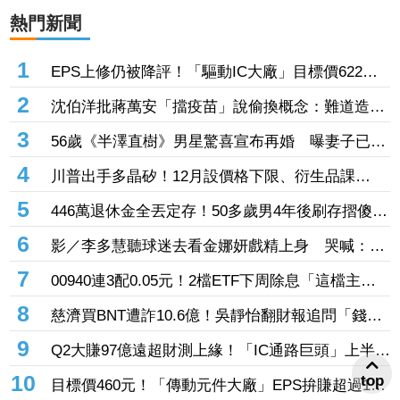
熱門新聞
1
EPS上修仍被降評！「驅動IC大廠」目標價622
元 記憶體、晶圓代工、封測3大成本壓力浮現
2
沈伯洋批蔣萬安「擋疫苗」說偷換概念：難道造謠
後不用負責？
3
56歲《半澤直樹》男星驚喜宣布再婚 曝妻子已懷
孕將升格新手爸
4
川普出手多晶矽！12月設價格下限、衍生品課
15% 盧特尼克：防中國傾銷
5
446萬退休金全丟定存！50多歲男4年後刷存摺傻
眼 3年利息僅1067元
6
影／李多慧聽球迷去看金娜妍戲精上身 哭喊：隨
便！你們的人生是你們的
7
00940連3配0.05元！2檔ETF下周除息「這檔主動
式ETF」年化配息率逼11%超香 最後上車日曝
8
慈濟買BNT遭詐10.6億！吳靜怡翻財報追問「錢從
哪支出」：核銷不會出問題嗎
9
Q2大賺97億遠超財測上緣！「IC通路巨頭」上半年
EPS站上13元 工業與AI應用需求持續復甦加持
10
top
目標價460元！「傳動元件大廠」EPS拚賺超過1股