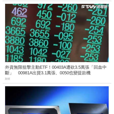
外資無限狙擊主動ETF！00403A遭砍3.5萬張「回血中
斷」 00981A出貨3.1萬張、0050也變提款機
財經