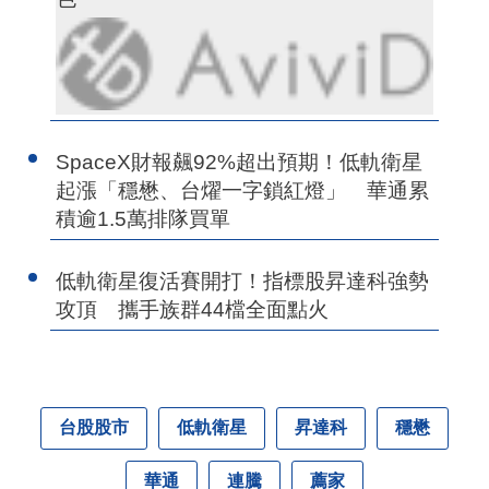
SpaceX財報飆92%超出預期！低軌衛星
起漲「穩懋、台燿一字鎖紅燈」 華通累
積逾1.5萬排隊買單
低軌衛星復活賽開打！指標股昇達科強勢
攻頂 攜手族群44檔全面點火
台股股市
低軌衛星
昇達科
穩懋
華通
連騰
薦家