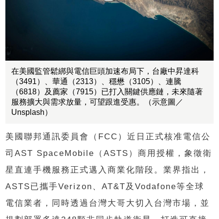
在美國監管鬆綁與電信巨頭加速布局下，台廠中昇達科
（3491）、華通（2313）、穩懋（3105）、連騰
（6818）及薦家（7915）已打入關鍵供應鏈，未來隨著
服務擴大與需求放量，可望跟進受惠。（示意圖／
Unsplash）
美國聯邦通訊委員會（FCC）近日正式核准電信公
司AST SpaceMobile（ASTS）商用授權，象徵衛
星直連手機服務正式邁入商業化階段。業界指出，
ASTS已攜手Verizon、AT&T及Vodafone等全球
電信業者，同時透過台灣大哥大切入台灣市場，並