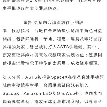
規劃部署多達248顆非同步軌道衛星，打造可直接
由手機連線的太空通訊網路。
廣告 更多內容請繼續往下閱讀
本土投顧指出，台廠在全球衛星供應鏈中角色日益
關鍵，包括昇達科、華通、穩懋、連騰及即將登錄
興櫃的薦家，皆已成功打入ASTS供應鏈。其中，
薦家更取得線材與電池模組獨家供應地位；連騰則
積極由消費性電子轉型航太應用，成效逐步顯現。
法人分析，ASTS被視為SpaceX在衛星直連手機領
域的主要競爭對手，台灣供應鏈除既有切入
SpaceX、Amazon LEO及OneWeb外，也同步布
局新興營運商，搶攻全球衛星市場商機。以昇達科