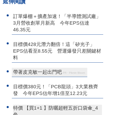
延伸閱讀
訂單爆棚＋擴產加速！「半導體測試廠」
3月營收創單月新高 今年EPS估達
46.35元
目標價428元潛力翻倍！這「矽光子」
EPS估看至8.55元 營運爆發只差關鍵材
料
帶著皮克敏一起出門吧
PR・Pikmin Bloom
目標價380元！「PCB龍頭」3大業務齊
發 今年EPS估年增1倍至12.23元
特價 【買1+1 】防曬超輕五折口袋傘_4
色