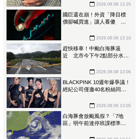
2026.08.08 13:25
國巨還在崩！外資「降目標
價卻喊買進」讓人看傻 達
人「3指標」分析：估值合理
修正
2026.08.08 13:10
趕快移車！中颱白海豚逼
近 北市今下午2點部分水門
只出不進「晚間8點關閉」
2026.08.08 13:06
BLACKPINK 10週年爆爭議！
經紀公司僅邀40名粉絲同
樂 Jisoo親道歉：心情很沉
重
2026.08.08 13:05
白海豚會放颱風假？「7地
區」明午前達停班課標準
桃竹苗山區上榜