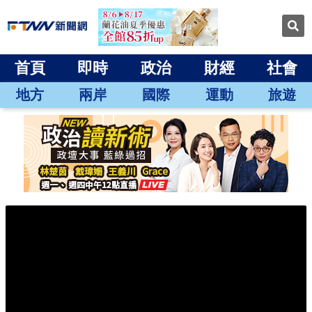
首頁
即時
政治
財經
社會
地方
兩岸
國際
運動
旅遊