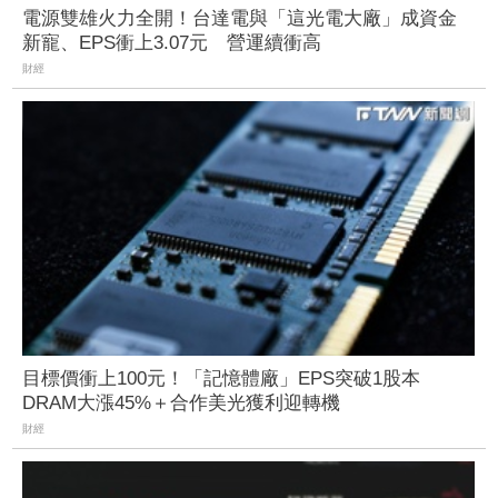
電源雙雄火力全開！台達電與「這光電大廠」成資金
新寵、EPS衝上3.07元 營運續衝高
財經
目標價衝上100元！「記憶體廠」EPS突破1股本
DRAM大漲45%＋合作美光獲利迎轉機
財經