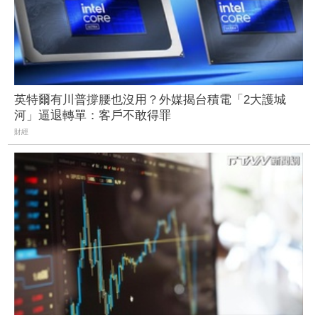
英特爾有川普撐腰也沒用？外媒揭台積電「2大護城
河」逼退轉單：客戶不敢得罪
財經