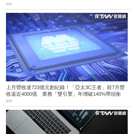
財經
上月營收達723億元創紀錄！「亞太3C王者」前7月營
收逼近4000億 業務「雙引擎」年增破140%帶頭衝
財經