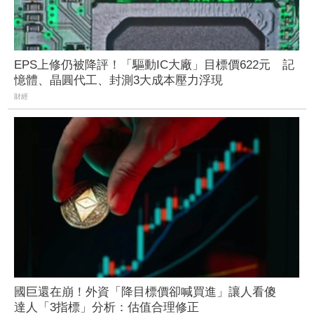
EPS上修仍被降評！「驅動IC大廠」目標價622元 記
憶體、晶圓代工、封測3大成本壓力浮現
財經
國巨還在崩！外資「降目標價卻喊買進」讓人看傻
達人「3指標」分析：估值合理修正