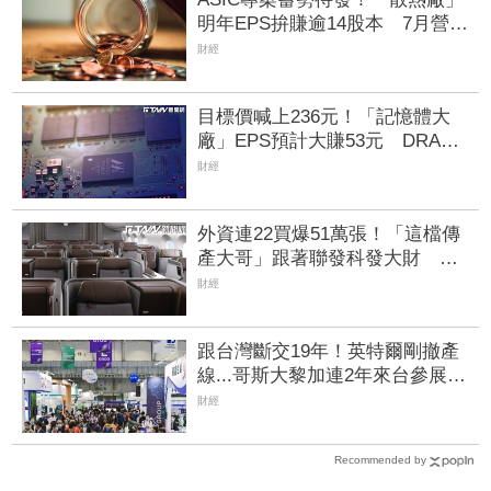
明年EPS拚賺逾14股本 7月營收
攀升116%
財經
目標價喊上236元！「記憶體大
廠」EPS預計大賺53元 DRAM
漲50%、Flash漲30%獲利大增
財經
外資連22買爆51萬張！「這檔傳
產大哥」跟著聯發科發大財 打
造高效通道營收創新高
財經
跟台灣斷交19年！英特爾剛撤產
線...哥斯大黎加連2年來台參展搶
半導體商機
財經
Recommended by