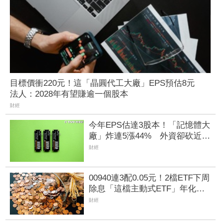
目標價衝220元！這「晶圓代工大廠」EPS預估8元
法人：2028年有望賺逾一個股本
財經
今年EPS估達3股本！「記憶體大
廠」炸連5漲44% 外資卻砍近
1.8萬張抱回31.5億元
財經
00940連3配0.05元！2檔ETF下周
除息「這檔主動式ETF」年化配
息率逼11%超香 最後上車日曝
財經