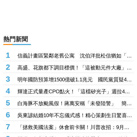
熱門新聞
1
信義計畫區緊鄰老舊公寓 沈伯洋批松信猶如「兩
個世界」
2
高盛、花旗都下調目標價！「這被動元件大廠」股
價腰斬人心惶惶 專家逆勢喊安：兩家外資都沒看
3
明年國防預算增1500億破1.1兆元 國民黨質疑400
衰它
億無人機硬要編特別預算「刷卡換現金」
4
輝達正式量產CPO點火！「這檔矽光子」週拉4根
漲停 啖1.6T、3.2T大餅EPS上看17元
5
白海豚不放颱風假！蔣萬安稱「未發陸警」 簡舒
培轟雙標：巴威當時也沒有
6
吳東諺結婚10年不忘儀式感！精心策劃生日驚喜
還主動帶娃羨煞人妻女星
7
「拯救美國法案」休會前卡關！川普改招：9月併
入軍費預算案