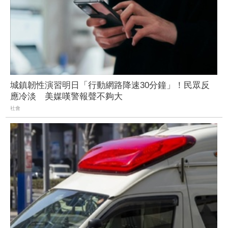
城鎮韌性演習明日「行動網路降速30分鐘」！民眾反
應冷淡 美媒嘆警報聲不夠大
社會