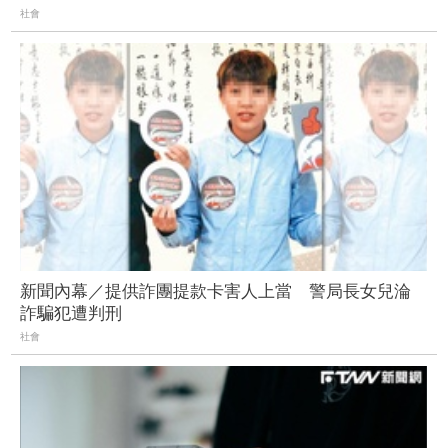
社會
新聞內幕／提供詐團提款卡害人上當 警局長女兒淪
詐騙犯遭判刑
社會