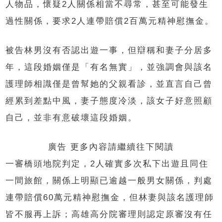
人物品，懷疑2人關係相當不尋常，甚至可能發生
過性關係，要求2人連帶賠償2百萬元精神慰撫金。
被告林男沒有否認出遊一事，但辯稱和妻子分居多
年，這段婚姻僅是「有名無實」，並強調會與該名
護理師相識僅是曾幫她的父親看診，並直言自己曾
經累到差點中風，妻子態度冷淡，該女子好意照顧
自己，並非有意破壞這段婚姻。
廣告 更多內容請繼續往下閱讀
一審橋頭地院判定，2人確實多次私下出遊且同住
一間旅館，關係上明顯已逾越一般男女關係，判處
連帶賠償60萬元精神慰撫金，但林妻與該名護理師
皆不服再上訴；高雄高分院審理則認定原審沒有任