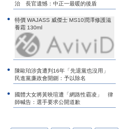
治 長官遺憾：中正一最暖的後盾
特價 WAJASS 威傑士 MS10潤澤修護滋
養霜 130ml
陳歐珀涉貪遭判16年「先退黨也沒用」
民進黨廉政會開鍘：予以除名
國體大女將黃映瑄遭「網路性霸凌」 律
師喊告：選手要求公開道歉