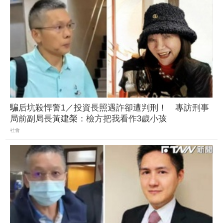
騙后坑殺悍警1／投資長照遇詐卻遭判刑！ 專訪刑事
局前副局長黃建榮：檢方把我看作3歲小孩
社會