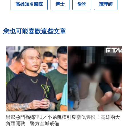
高雄知名醫院
博士
偷吃
護理師
您也可能喜歡這些文章
黑幫惡鬥禍鄉里1／小弟跳槽引爆新仇舊恨！高雄兩大
角頭開戰 警方全城戒備