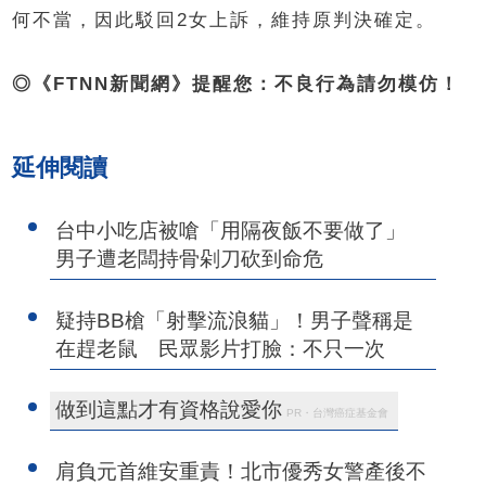
何不當，因此駁回2女上訴，維持原判決確定。
◎《FTNN新聞網》提醒您：不良行為請勿模仿！
延伸閱讀
台中小吃店被嗆「用隔夜飯不要做了」
男子遭老闆持骨剁刀砍到命危
疑持BB槍「射擊流浪貓」！男子聲稱是
在趕老鼠 民眾影片打臉：不只一次
做到這點才有資格說愛你
PR・台灣癌症基金會
肩負元首維安重責！北市優秀女警產後不