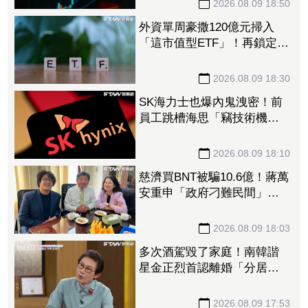
2026.08.09 18:50
外資單周豪撒120億元掃入
「這市值型ETF」！再鎖定5
檔主動式進貨、「這2檔」進
貨逾10萬張
2026.08.09 18:30
SK海力士也爆內鬼洩密！前
員工跳槽海思「竊技術機密
附在履歷內」 判刑1年半
2026.08.09 18:10
慈濟買BNT被騙10.6億！蔣萬
安重申「政府刁難民間」
沈伯洋開嗆：「說一個謊要
用千萬個謊來圓」
2026.08.09 18:03
多次酒駕毀了家庭！南韓諧
星金正烈首認離婚「分居長
達13年」 感謝台僑前妻仍
照顧
2026.08.09 17:53