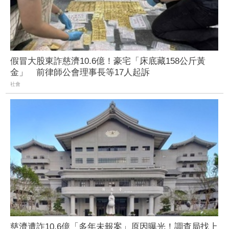
假冒大股東詐慈濟10.6億！豪宅「床底藏158公斤黃
金」 前律師公會理事長等17人起訴
社會
慈濟遭詐10.6億「多年未報案」原因曝光！調查局找上