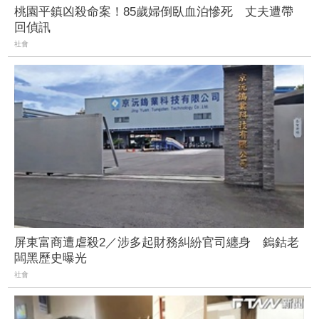
桃園平鎮凶殺命案！85歲婦倒臥血泊慘死 丈夫遭帶
回偵訊
社會
屏東富商遭虐殺2／涉多起財務糾紛官司纏身 鎢鈷老
闆黑歷史曝光
社會