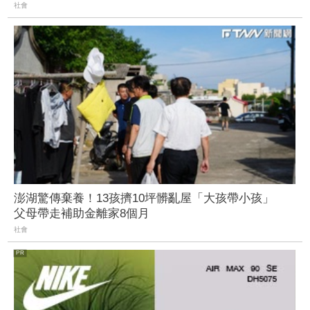
社會
澎湖驚傳棄養！13孩擠10坪髒亂屋「大孩帶小孩」
父母帶走補助金離家8個月
社會