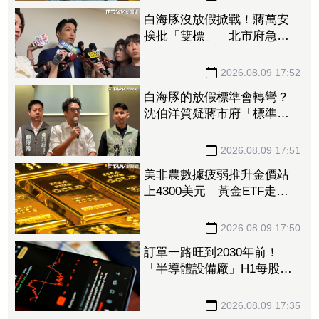
白海豚沒放假掀戰！蔣萬安
挨批「雙標」 北市府急澄
清：兩次條件根本不同
2026.08.09 17:52
白海豚的放假標準會轉彎？
沈伯洋質疑蔣市府「標準不
一」
2026.08.09 17:51
美非農數據疲弱推升金價站
上4300美元 黃金ETF走強
「這檔正2」一周漲近9%
2026.08.09 17:50
訂單一路旺到2030年前！
「半導體設備廠」H1每股賺
27.27元創同期新高 連4季
賺逾一個股本
2026.08.09 17:35