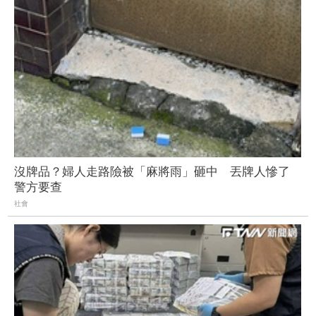
沒牌品？婦人走路險被「麻將雨」砸中 丟牌人慘了
警方要查
社會