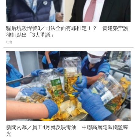
騙后坑殺悍警3／司法全面有罪推定！？ 黃建榮辯護
律師點出「3大爭議」
社會
新聞內幕／員工4月就反映毒油 中聯高層隱匿鐵證曝
光