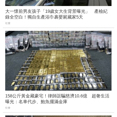
大一懷前男友孩子「19歲女大生背景曝光」 產檢紀
錄全空白！獨自生產浴巾裹嬰屍藏家5天
社會
158公斤黃金藏豪宅！律師誆騙慈濟10.6億 超奢生活
曝光：名車代步、鮑魚擺滿金庫
社會