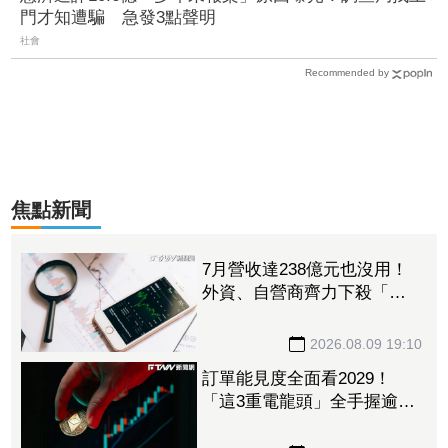
門才知遭騙 急發3點聲明
社會
Recommended by
焦點新聞
7月營收達238億元也沒用！
外資、自營商齊力下殺「這
晶圓代工廠」 三大法人狠
砍156億元
2026.08.09 19:10
訂單能見度全面看2029！
「這3重電龍頭」全手握逾百
億元訂單 市場聚焦董事會
承認第二季財報