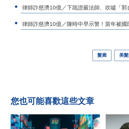
律師詐慈濟10億／下跪證嚴法師、吹噓「
律師詐慈濟10億／陳時中早示警！當年被
髮廊
美髮
您也可能喜歡這些文章