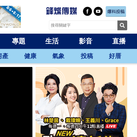
專題
生活
影音
直播
房產
健康
氣象
投稿
好厝