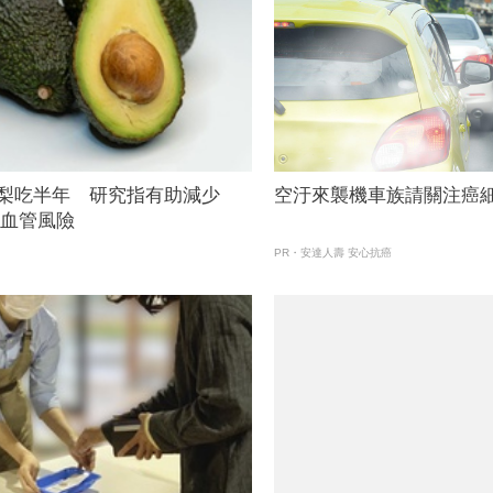
酪梨吃半年 研究指有助減少
空汙來襲機車族請關注癌
心血管風險
PR・安達人壽 安心抗癌