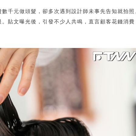
費數千元做頭髮，卻多次遇到設計師未事先告知就拍照
眼。貼文曝光後，引發不少人共鳴，直言顧客花錢消費