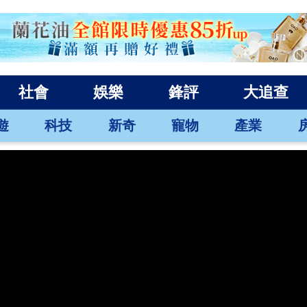
社會
娛樂
鋒評
大追查
遊
科技
新奇
寵物
產業