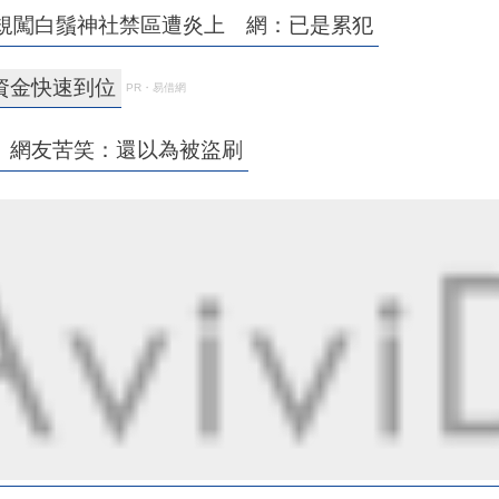
違規闖白鬚神社禁區遭炎上 網：已是累犯
資金快速到位
PR・易借網
 網友苦笑：還以為被盜刷