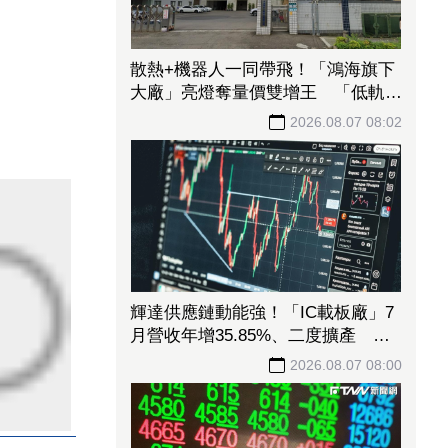
散熱+機器人一同帶飛！「鴻海旗下
大廠」亮燈奪量價雙增王 「低軌衛
星巨頭」與晶圓三哥齊入榜
2026.08.07 08:02
輝達供應鏈動能強！「IC載板廠」7
月營收年增35.85%、二度擴產 連5
日狂飆48%登強勢股王
2026.08.07 08:00