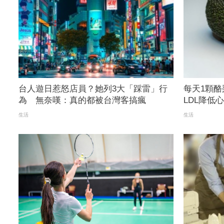
台人遊日惹怒店員？她列3大「踩雷」行
每天1顆
為 無奈嘆：真的都被台灣客搞瘋
LDL降低
生活
生活