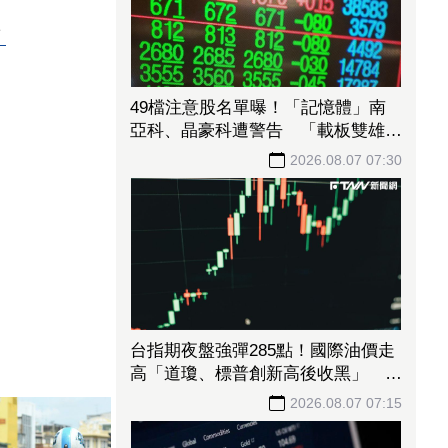
厚
49檔注意股名單曝！「記憶體」南
亞科、晶豪科遭警告 「載板雙雄」
2度被盯、川湖晉升萬元千金飆太兇
2026.08.07 07:30
台指期夜盤強彈285點！國際油價走
高「道瓊、標普創新高後收黑」 台
積電ADR小漲逾1%
2026.08.07 07:15