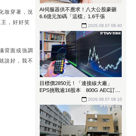
AI伺服器供不應求！八大公股豪砸
化妝穿著，況
6.6億元加碼「這檔」1.6千張
魔王，好好笑
2026.08.07 08:40
攝背面或強調
就說好，我不
目標價2850元！「連接線大廠」
EPS挑戰逾16股本 800G AEC訂單
回補、併購效益逐步發酵
2026.08.07 08:10