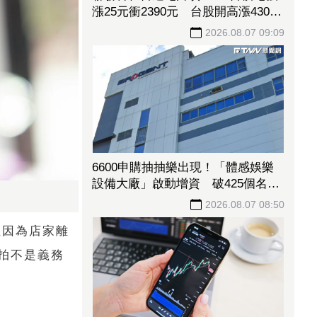
漲25元衝2390元 台股開高漲430點
反攻44800點大關
2026.08.07 09:09
6600申購抽抽樂出現！「體感娛樂
設備大廠」啟動增資 破425個名額
開搶
2026.08.07 08:50
但因為店家離
拍不是義務