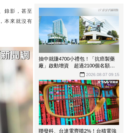
、錄影，甚至
，本來就沒有
抽中就賺4700小禮包！「抗癌製藥
廠」啟動增資 超過2100個名額今
開抽
2026.08.07 09:15
聯發科、台達電齊噴2%！台積電強