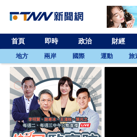
首頁
即時
政治
財經
地方
兩岸
國際
運動
旅