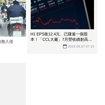
H1 EPS衝12.4元、已賺逾一個股
本！「CCL大廠」7月營收續創高
細胞入侵
擴產搶攻AI伺服器商機
2026.08.07 07:15