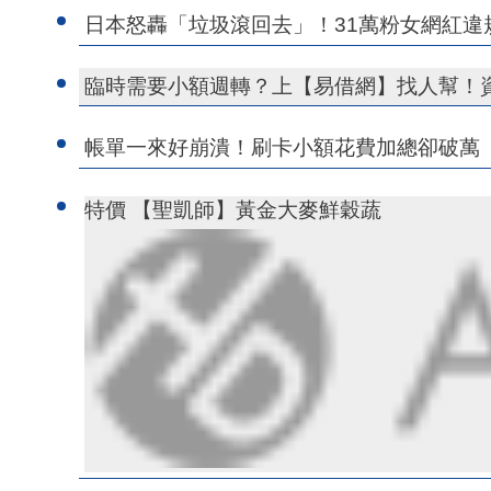
日本怒轟「垃圾滾回去」！31萬粉女網紅
臨時需要小額週轉？上【易借網】找人幫！
帳單一來好崩潰！刷卡小額花費加總卻破萬
特價 【聖凱師】黃金大麥鮮穀蔬