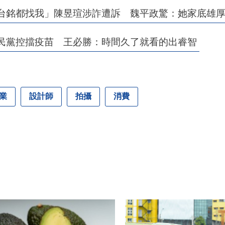
郭台銘都找我」陳昱瑄涉詐遭訴 魏平政驚：她家底雄
國民黨控擋疫苗 王必勝：時間久了就看的出睿智
業
設計師
拍攝
消費