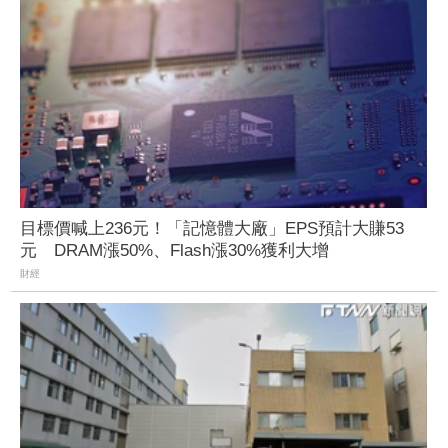
目標價喊上236元！「記憶體大廠」EPS預計大賺53
元 DRAM漲50%、Flash漲30%獲利大增
財經