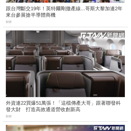
跟台灣斷交19年！英特爾剛撤產線...哥斯大黎加連2年
來台參展搶半導體商機
財經
外資連22買爆51萬張！「這檔傳產大哥」跟著聯發科
發大財 打造高效通道營收創新高
財經