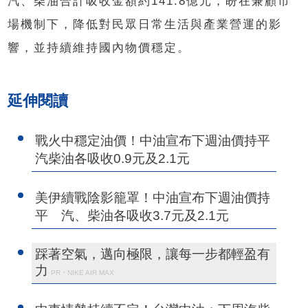
汽、柴油合計吸收金額約141.8億元，盼在兼顧市
場機制下，降低對民眾日常生活與產業營運的影
響，並持續維持國內物價穩定。
延伸閱讀
戰火中穩定油價！中油宣布下週油價持平
汽柴油各吸收0.9元及2.1元
美伊續戰陰影籠罩！中油宣布下週油價持
平 汽、柴油各吸收3.7元及2.1元
踩著空氣，邁向極限，讓每一步都輕盈有
力
PR・NIKE AIR MAX