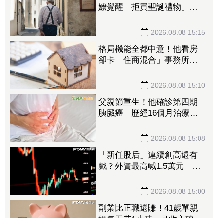
嬤覺醒「拒買聖誕禮物」踩
煞車 3兒女現實反應讓她心
寒
2026.08.08 15:15
格局機能全都中意！他看房
卻卡「住商混合」事務所過
半 網友：除非夠便宜
2026.08.08 15:10
父親節重生！他確診第四期
胰臟癌 歷經16個月治療病
況穩定
2026.08.08 15:08
「新任股后」連續創高還有
戲？外資最高喊1.5萬元 目
標價一次看
2026.08.08 15:00
副業比正職還賺！41歲單親