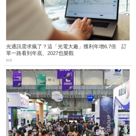
光通訊需求瘋了？這「光電大廠」獲利年增6.7倍 訂
單一路看到年底、2027也樂觀
財經