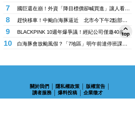
費 2個月幾乎斷聯
7
國巨還在崩！外資「降目標價卻喊買進」讓人看
傻 達人「3指標」分析：估值合理修正
8
趕快移車！中颱白海豚逼近 北市今下午2點部分
水門只出不進「晚間8點關閉」
9
BLACKPINK 10週年爆爭議！經紀公司僅邀40名粉
top
絲同樂 Jisoo親道歉：心情很沉重
10
白海豚會放颱風假？「7地區」明午前達停班課標
準 桃竹苗山區上榜
關於我們
隱私權政策
版權宣告
讀者服務
爆料投稿
企業徵才
鋒燦傳媒股份有限公司 版權所有 Ⓒ 2023 All Rights Reserved
110台北市信義區忠孝東路四段563號14樓
電話：02-2768-9100
傳真：02-2768-9102