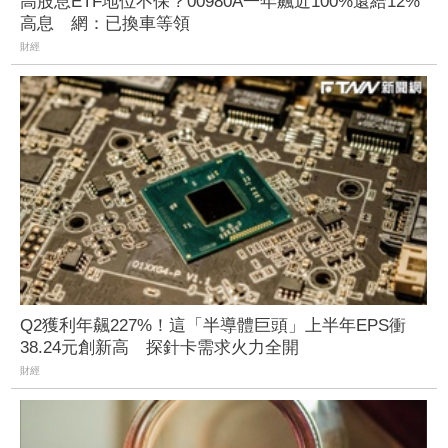
高股息ETF地位不保？00980A一年飆近100%還給12%
高息 網：已換車等領
財經
Q2獲利年飆227%！這「半導體巨頭」上半年EPS衝
38.24元創新高 探針卡需求火力全開
財經