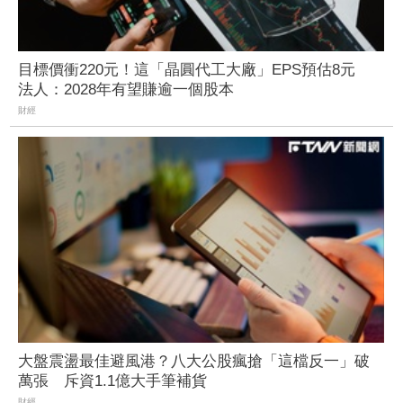
目標價衝220元！這「晶圓代工大廠」EPS預估8元
法人：2028年有望賺逾一個股本
財經
大盤震盪最佳避風港？八大公股瘋搶「這檔反一」破
萬張 斥資1.1億大手筆補貨
財經