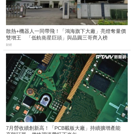
散熱+機器人一同帶飛！「鴻海旗下大廠」亮燈奪量價
雙增王 「低軌衛星巨頭」與晶圓三哥齊入榜
財經
7月營收續創新高！「PCB載板大廠」持續擴增產能