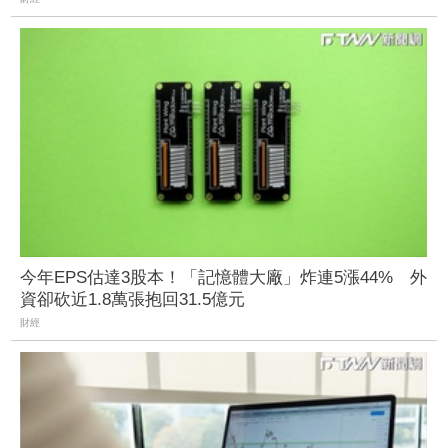
今年EPS估達3股本！「記憶體大廠」炸連5漲44% 外
資卻砍近1.8萬張抱回31.5億元
財經