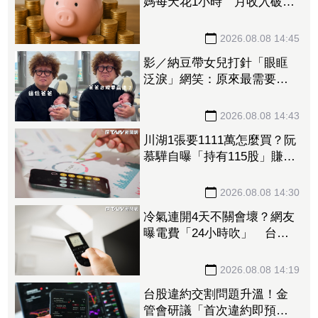
媽每天花1小時 月收入破百
萬
2026.08.08 14:45
影／納豆帶女兒打針「眼眶
泛淚」網笑：原來最需要安
慰的是爸爸！
2026.08.08 14:43
川湖1張要1111萬怎麼買？阮
慕驊自曝「持有115股」賺近
30萬 教戰小資族：報酬率
不會變
2026.08.08 14:30
冷氣連開4天不關會壞？網友
曝電費「24小時吹」 台電
揭省電關鍵
2026.08.08 14:19
台股違約交割問題升溫！金
管會研議「首次違約即預收