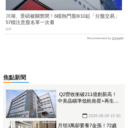
川湖、景碩被關禁閉！6檔熱門股8/10起「分盤交易」
57檔注意股名單一次看
財經
Recommended by
焦點新聞
Q2營收衝破211億創新高！
中美晶瞄準低軌衛星+再生能
源 上半年EPS達5.02元
2026.08.08 15:30
月領3萬卻要養7金孫！72歲