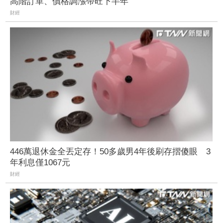
高階訂單、價格調漲帶旺下半年
財經
446萬退休金全丟定存！50多歲男4年後刷存摺傻眼 3
年利息僅1067元
財經