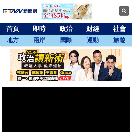
首頁
即時
政治
財經
社會
地方
兩岸
國際
運動
旅遊