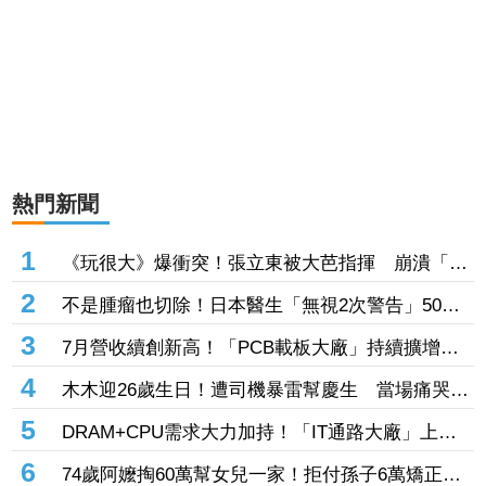
熱門新聞
1
《玩很大》爆衝突！張立東被大芭指揮 崩潰「把
我當狗使喚嗎」
2
不是腫瘤也切除！日本醫生「無視2次警告」50多
歲婦四肢癱瘓 院方鞠躬謝罪
3
7月營收續創新高！「PCB載板大廠」持續擴增產
能 高階訂單、價格調漲帶旺下半年
4
木木迎26歲生日！遭司機暴雷幫慶生 當場痛哭許
願「我要當電影女主角」
5
DRAM+CPU需求大力加持！「IT通路大廠」上月
營收年增102% 昨股價死守79元防線
6
74歲阿嬤掏60萬幫女兒一家！拒付孫子6萬矯正